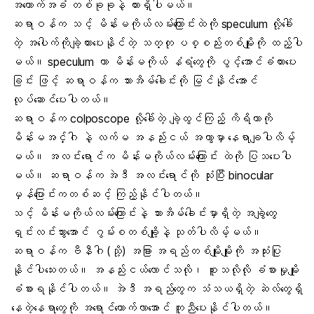
အထောက်အခံ တစ်ခုခုနဲ့ ထားရှိပါမယ်။
ဆရာဝန်က သင့် မိန်းမကိုယ်လမ်းကြောင်းထဲကို speculum လို့ခေါ်
တဲ့ အပေါက်ကိုချဲ့ကားပေးနိုင်တဲ့ သတ္တု ပစ္စည်းတစ်မျိုးကို ထည့်ပါ
မယ်။ speculum ဟာ မိန်းမကိုယ် နံရံတွေကို ပွင့်အောင်ခံထားပေး
ခြင်း ဖြင့် ဆရာဝန်က သားအိမ်ခေါင်းကို မြင်နိုင်အောင်
လုပ်ဆောင်ပေးပါတယ်။
ဆရာဝန်က colposcope လို့ခေါ်တဲ့ ချဲ့ထွင်ကြည့် ကိရိယာကို
မိန်းမအင်္ဂါ နဲ့ လက်မ အနည်းငယ် အကွာမှာ နေရာချပါလိမ့်
မယ်။ အလင်းရောင်က မိန်းမကိုယ်လမ်းကြောင်း ထဲကို ပြသပေးပါ
မယ်။ ဆရာဝန်က အဲဒီ အလင်းရောင်ကို သုံးပြီး binocular
မှန်ပြောင်းကတစ်ဆင့် ကြည့်နိုင်ပါတယ်။
သင့် မိန်းမကိုယ်လမ်းကြောင်းနဲ့ သားအိမ်ခေါင်းမှာရှိတဲ့ အချွဲတွေ
ရှင်းလင်းသွားအောင် ဂွမ်းစတစ်ချို့နဲ့ သုတ်ပါလိမ့်မယ်။
ဆရာဝန်က ဗီနီဂါ (သို့) အခြား အရည်တစ်မျိုးမျိုးကို အသုံးပြု
နိုင်ပါသေးတယ်။ အနည်းငယ်လောင်သလို၊ စူးသလိုလို ခံစားမှုမျိုး
ခံစားရနိုင်ပါတယ်။ အဲဒီ အရည်တွေက သံသယရှိတဲ့ ဆဲလ်တွေရှိ
နေတဲ့နေရာတွေကို အရောင်တောက်လာအောင် ကူညီပေးနိုင်ပါတယ်။