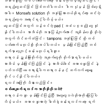
အသားစယူပြီး တစ်ပတ်လောက်ထိတော့ မိန်းမကိုယ်မှ သွေးဆင်းခြင်း၊
အရည်တွေဆင်းခြင်း ဖြစ်တတ်ပါတယ်။ ဒါက ပုံမှန် ဖြစ်လေ့ရှိ
တာပါ။ Monsel’s solution ကို အသုံးပြုထားတယ်ဆိုရင်တော့ ဆင်းတဲ့
အရည်တွေက အရောင်ရင့်ပါလိမ့်မယ်။
သွေးဆင်းခြင်းအတွက် သန့်စင်တဲ့ pad ( အခံပစ္စည်း) တွေ သုံး
နိုင်ပါတယ်။ သားအိမ်ကို အနာပြန်ကျက်အောင် အချိန်ပေးဖို့ လိုတဲ့
အတွက် လိင်ဆက်ဆံခြင်း၊ tampons အသုံးပြုခြင်း တို့ တစ်
ပတ်လောက်မလုပ်ဖို့ လိုအပ်ပါတယ်။ မှန်ပြောင်းကြည့်ပြီး တစ်
ရက်မှာ လေ့ကျင့်ခန်းမလုပ်ရပါဘူး။
ဆရာဝန် ညွှန်ကြားလိုက်တဲ့ အချက်တွေကို လိုက်နာရပါမယ်။
သားအိမ် မှန်ပြောင်းကြည့်ခြင်း နဲ့ သားအိမ်ခေါင်း အသားစယူခြင်း နဲ့
ပတ်သတ်ပြီး မေးစရာရှိပါကဆရာဝန်နှင့် ဆက်လက် ဆွေးနွေး
တိုင်ပင်နိုင်ပါတယ်။
ရလဒ်အဖြေကို သိနားလည်ခြင်း။
စစ်ဆေးချက်ရလဒ်က ဘာကိုဆိုလိုသလဲ?
ဆရာဝန်က သူ မှန်ပြောင်းကြည့်ပြီး ဘာတွေတွေ့သလဲဆိုတာကို ပြောပြပါ
လိမ့်မယ်။ အသားစ ယူထားတဲ့ ဓါတ်ခွဲခန်းရလဒ်က တော့ ရက်