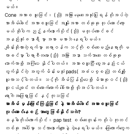
မယ်။
Cone အသားစ ယူခြင်း၊ (သို့) အခြား မေ့ဆေးအသုံးပြုရန် လိုအပ်တဲ့
သားအိမ်ခေါင်း အသားစယူခြင်း အမျိုးအစား တစ်ခုခု လုပ်ဆောင်တော့
မယ် ဆိုပါက ညဉ့်နက်နောက်ပိုင်း (သို့) မလုပ်ဆောင်ခင်
အနည်းဆုံး ၈နာရီ မှာ အစာ မစားဘဲ နေရပါမယ်။
ချိန်းဆိုထားတဲ့ရက်မှာ ဆရာဝန်က သင့်ကို စစ်ဆေးမည့်နေရာကို မ
လာခင်မှာ ပါရာစီတမော (သို့) အခြား အနာ သက်သာဆေး တစ်ခုခု
သောက်လာဖို့ အကြံပေး နိုင်ပါတယ်။ အသားစယူပြီး သွေးအနည်းငယ်
ထွက်နိုင်တဲ့ အတွက် မိန်းမသုံး pads( အခံပစ္စည်း) တစ်ချို့
ယူလာသင့်ပါတယ်။ သင့်ကို အိမ်ပြန်ပို့ပေးဖို့ မိသားစုဝင် (သို့)
သူငယ်ချင်း တစ်ယောက်ယောက် ခေါ်လာဖို့ လိုအပ်ပါတယ်။
ရောဂါအဖြေရှာခြင်း နှင့် ကုသခြင်း
သားအိမ် မှန်ပြောင်းကြည့်ခြင်း နဲ့ သားအိမ်ခေါင်း အသားစယူခြင်း
လုပ်ဆောင်နေစဉ် ဘာတွေ ဖြစ်နိုင်သလဲ?
ခန္ဓါကိုယ်အောက်ပိုင်း၊ pap test စစ်ဆေးတုန်းက လိုပဲ ကုတင်
တစ်ခု အပေါ်မှာ သင်ဟာနောက်ကျောနဲ့ လှဲနေရပါမယ်။ ခြေထောက်တွေက