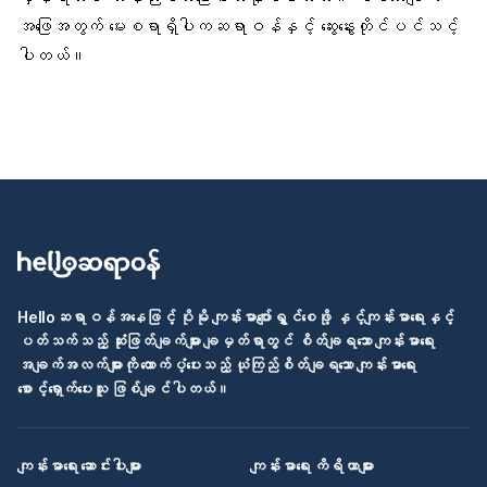
အဖြေအတွက် မေးစရာရှိပါကဆရာဝန်နှင့် ဆွေးနွေးတိုင်ပင်သင့်
ပါတယ်။
Helloဆရာဝန်အနေဖြင့် ပိုမို ကျန်းမာပျော်ရွှင်စေဖို့ နှင့်ကျန်းမာရေးနှင့်
ပတ်သက်သည့် ဆုံးဖြတ်ချက်များ ချမှတ်ရာတွင် စိတ်ချရသော ကျန်းမာရေး
အချက်အလက်များကို ထောက်ပံ့ပေးသည့် ယုံကြည်စိတ်ချရသော ကျန်းမာရေး
စောင့်ရှောက်ပေးသူ ဖြစ်ချင်ပါတယ်။
ကျန်းမာရေး ဆောင်းပါးများ
ကျန်းမာရေး ကိရိယာများ