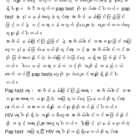
တဲ့ အမျိုးသမီးတွေ အတွက် စစ်ဆေးတဲ့ စစ်ဆေးချက်အနေနဲ့ သုံးလေ့မ
ရှိပါဘူး။ အဲဒီအတွက်က pap test ကို လုပ်ဆောင်ပါတယ်။ pap
test မှာ ပုံမမှန်တာတွေ့ခဲ့ရင်တော့ သားအိမ် မှန်ပြောင်းကြည့်ခြင်း
ဖြင့်သင်နဲ့ သင့်ဆရာဝန်အတွက် ပိုသေချာတဲ့ အချက်အလက်တွေ
ရယူနိုင်ပါတယ်။
သားအိမ် မှန်ပြောင်းကြည့်ခြင်း နဲ့ သားအိမ်ခေါင်း အသားစယူခြင်းအဖြေ
တွေက ပုံမှန်ဖြစ်နေမယ်ဆိုရင်တော့ သင့်မှာ သားအိမ်ခေါင်းကင်ဆာ
ကို ဖြစ်လာစေနိုင်တဲ့ ဆဲလ်ပြောင်းလဲခြင်းတွေ မရှိတာ ဖြစ်နိုင်ပါ
တယ်။ ဒါပေမယ့် ဆရာဝန်က သင့်ကို အချိန် အနည်းငယ်
လောက် ထပ်ပြီး pap tests တွေကို လုပ်စေချင်တာမျိုးရှိနိုင်ပါ
တယ်။
Pap test ရော၊ သားအိမ်မှန်ပြောင်းကြည့်တာရော၊ သားအိမ်ခေါင်း အသား
စယူထားတာရောက မတူညီတဲ့ အဖြေရလဒ်တွေ ပြနေမယ်ဆိုရင်တော့
နောက်ထပ် အသားစတစ်မျိုး ထပ်ယူဖို့လိုအပ်နိုင်ပါတယ်။
HIV ရောဂါပိုးရှိတဲ့ အမျိုးသမီးတွေဟာ သားအိမ်ခေါင်းကင်ဆာဖြစ်နိုင်
ဖို့ အခွင့်အရေးပိုများတာတွေ့ရပါတယ်။ ဒါ့ကြောင့် ပုံမှန်မဟုတ်တဲ့
Pap test အဖြေရပြီး HIV ရောဂါပိုးလည်းရှိနေတယ်ဆိုရင်တော့