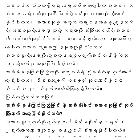
ဆရာဝန်က သံသယရှိစရာ နေရာတစ်ခုခုတွေ့ပါက အသာစ၊ တ
စ်ရှုး အနည်းငယ်ကို ယူပြီး ဓါတ်ခွဲခန်းကို စစ်ဆေးဖို့ ပို့ဆောင်
နိုင်ပါတယ်။ အသားစယူဖို့ အတွက် ဆရာဝန်အနေနဲ့ ချွန်ထက်
တဲ့ အသားစယူတဲ့နေရာမှာ သုံးတဲ့ ကိရိယာကို သုံးပြီး သေးငယ်တဲ့အသားစ
ကို ဖယ်ထုတ်ယူနိုင်ပါတယ်။ သံသယရှိဖွယ်နေရာ အများအပြားရှိ
နေပါက အသားစ အများအပြား နမူနာယူနိုင်ပါတယ်။
အသားစ ယူတဲ့နေရာကို သွေးအလွန်အကျွံမထွက်အောင် ထိန်းဖို့ ဓါတု
အရည်တစ်ခု အသုံးပြုပါလိမ့်မယ်။
သားအိမ်မှန်ပြောင်းကြည့်တာကို ဆရာဝန်ရဲ့ ရုံးခန်းထဲမှာ လုပ်ဆောင်
လေ့ရှိပါတယ်။ ဒီစစ်ဆေးချက် တစ်ခုလုံး လုပ်ဆောင်ဖို့ ၁၀
မိနစ် မှ ၂၀ မိနစ် လောက်ထိကြာလေ့ရှိပါတယ်။
ပြန်လည်သက်သာလာခြင်း
သားအိမ် မှန်ပြောင်းကြည့်ခြင်း နဲ့ သားအိမ်ခေါင်း အသားစယူခြင်း လုပ်
ပြီးနောက် ဘာတွေဖြစ်နိုင်သလဲ?
အသားစ ယူရတယ်ဆိုရင်တော့ သင့် မိန်းမကိုယ်မှာ ၁ရက် ၊
၂ရက်လောက်တော့ နာကျင်မှု အနည်းငယ် ခံစားရနိုင်ပါတယ်။