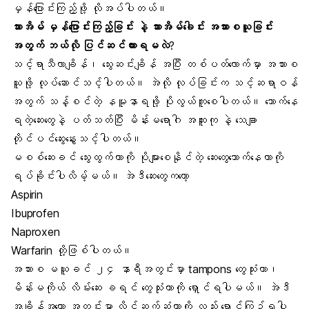
မှန်ပြောင်းကြည့်ဖို့ လိုအပ်ပါတယ်။
သားအိမ် မှန်ပြောင်းကြည့်ခြင်း နဲ့ သားအိမ်ခေါင်း အသားစယူခြင်း
အတွက် ဘယ်လို ပြင်ဆင်ထားရမလဲ
?
သင့်ရာသီလာချိန်၊ သွေးဆင်းချိန် အပြီး တစ်ပတ်လောက်မှာ အသားစ
ယူဖို့ လုပ်ဆောင်သင့်ပါတယ်။ အဲလို လုပ်ခြင်းက သင့်ဆရာဝန်
အတွက် သန့်စင်တဲ့ နမူနာရဖို့ ပိုလွယ်ကူစေပါတယ်။ သောက်နေ
ရတဲ့ဆေးတွေနဲ့ ပတ်သတ်ပြီး မိန်းမရောဂါ အထူးကု နဲ့ သေချာ
တိုင်ပင်ဆွေးနွေးသင့်ပါတယ်။
မစစ်ဆေးခင် သွေးထွက်တာကို ပိုများစေနိုင်တဲ့ ဆေးတွေသောက်နေတာကို
ရပ်ခိုင်းပါလိမ့်မယ်။ အဲဒီဆေးတွေကတော့
Aspirin
Ibuprofen
Naproxen
Warfarin တို့ဖြစ်ပါတယ်။
အသားစ မယူခင် ၂၄ နာရီအတွင်းမှာ tampons တွေသုံးတာ၊
မိန်းမကိုယ် လိမ်းဆေး ခရင် တွေသုံးတာကို ရှောင်ရပါမယ်။ အဲဒီ
အချိန်အတော အတွင်းမှာ လိင်ဆက်ဆံတာကို လည်း ရှောင်ကြဉ်ရပါ