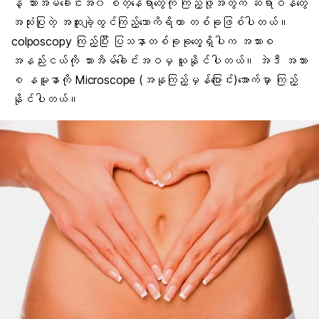
နဲ့ သားအိမ်ခေါင်းအ၀ စတဲ့နေရာတွေကို ကြည့်ဖို့အတွက် ဆရာဝန်တွေ
အသုံးပြုတဲ့ အထူးချဲ့ထွင်ကြည့်သောကိရိယာ တစ်ခုဖြစ်ပါတယ်။
colposcopy ကြည့်ပြီး ပြသနာတစ်ခုခုတွေ့ရှိပါက အသားစ
အနည်းငယ်ကို သားအိမ်ခေါင်းအဝမှ ယူနိုင်ပါတယ်။ အဲဒီ အသား
စ နမူနာကို Microscope (အနုကြည့်မှန်ပြောင်း)အောက်မှာ ကြည့်
နိုင်ပါတယ်။