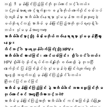
လည်း ဒီ မှန်ပြောင်းကြည့်ခြင်းကို လုပ်ဆောင်သင့်ပါတယ်။
သင့်ကျန်းမာရေး စောင့်ရှာက်သူက ခန္ဓါကိုယ် အောက်ပိုင်းစမ်းသပ်
တဲ့အချိန်မှာ သားအိမ်ခေါင်းနေရာမှာ ပုံမမှန်တာ တစ်ခုခုတွေ့ခဲ့
မယ်ဆိုရင်လည်း သားအိမ် မှန်ပြောင်းကြည့်တာကို လုပ်ရလေ့ရှိပါ
တယ်။ ပုံမမှန်တာတွေကတော့
သားအိမ်ခေါင်းမှာ (သို့) မိန်းမကိုယ် တစ်နေရာရာမှာ ပုံမမှန်ကြီးထွား
နေမှု။
လိင်အင်္ဂါ မှာ ရေယုန်ပေါက်ခြင်း(သို့) HPV။
သားအိမ်ခေါင်း ယားယံခြင်း၊ ယောင်ယမ်းခြင်း။ တို့ပါဝင်ပါတယ်။
HPV လို့ခေါ်တဲ့ ဗိုင်းရပ်စ်တစ်မျိုးကို စစ်ဆေးဖို့ နဲ့ ကုသပြီး
နောက်ပိုင်း ပြန်ဖြစ်နိုင်တဲ့ ပုံမမှန်တဲ့ ပြောင်းလဲချက်တွေ ကို
ရှာဖွေဖို့ အတွက်လည်း မှန်ပြောင်းကြည့်နိုင်ပါတယ်။
ကြိုတင်ပြင်ဆင်ခြင်း
သားအိမ် မှန်ပြောင်းကြည့်ခြင်း နဲ့ သားအိမ်ခေါင်း အသားစယူခြင်းကို မ
လုပ်ဆောင်ခင် ဘာတွေကြိုသိထားသင့်သလဲ?
သားအိမ်မှန်ပြောင်းကြည့်တာကို သားအိမ်ခေါင်း ကင်ဆာဖြစ်နိုင်ခြေများ