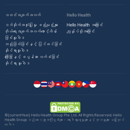
သတင်းအချက်အလက်
Hello Health
ဝဘ်ဆိုက်အသုံးပြုမှု စည်းမျဉ်းများ
Hello Health အကြောင်း
ကိုယ်ရေးအချက်အလက်စောင့်ထိန်း
ကျွန်ုပ်တို့အကြောင်း
ခြင်းမူဝါဒ
တည်းဖြတ်ခြင်းနှင့် ပြင်ဆင်ခြင်း
ဆိုင်ရာမူဝါဒ
ကြော်ငြာနှင့် စပွန်ဆာ လက်ခံခြင်း
ဆိုင်ရာ မူဝါဒ
©{currentYear} Hello Health Group Pte. Ltd. All Rights Reserved. Hello
Health Group သည် ဆေးပညာအကြံဉာဏ်များ၊ ရောဂါရှာဖွေမှုများနှင့် ကုသမှုများ မပြုလုပ်
ပေးပါ။