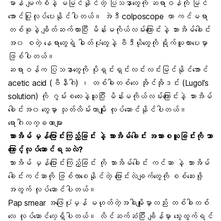
မာန် မျက်စိနဲ့ မမြင်နိုင်တဲ့ ပြသနာတွေကို ဆရာဝန်ကို မြင်
အောင်ပြုလုပ်ပေးနိုင်ပါတယ်။ အဲဒီ colposcope ဟာ ကင်မရာ
တစ်ခုနဲ့ ချိတ်ဆက်ထားပြီး မိန်းမကိုယ်လမ်းကြောင်းနဲ့ သားအိမ်ခေါင်း
အ၀ စတဲ့ နေရာတွေရဲ့ ဓါတ်ပုံတွေနဲ့ ဗီဒီယိုတွေကို ရိုက်ယူထားပေးမှာ
ဖြစ်ပါတယ်။
ဆရာဝန်က ပြသနာတွေကို ပိုရှင်းရှင်းလင်းလင်းမြင်နိုင်အောင်
acetic acid (ဗီနီဂါ) ၊ တစ်ခါတစ်လေ အိုင်အိုဒင်း (Lugol’s
solution) ကို ဂွမ်းစလေးနဲ့ယူပြီး မိန်းမကိုယ်လမ်းကြောင်းနဲ့ သားအိမ်
ခေါင်းအ၀ တွေမှာ သုတ်လိမ်းတာမျိုး လုပ်ဆောင်နိုင်ပါတယ်။
ရောဂါလက္ခဏာများ
သားအိမ် မှန်ပြောင်းကြည့်ခြင်း နဲ့ သားအိမ်ခေါင်း အသားစယူခြင်းကို ဘာ
ကြောင့်လုပ်ဆောင်ရသလဲ?
သားအိမ် မှန်ပြောင်းကြည့်ခြင်း ကို သားအိမ်ခေါင်း ကင်ဆာ နဲ့ သားအိမ်
ခေါင်းကင်ဆာကို ဖြစ်လာစေနိုင်တဲ့ ပြောင်းလဲချက်တွေကို စစ်ဆေးဖို့
အတွက် လုပ်ဆောင်ပါတယ်။
Pap smear အဖြေပုံမှန် မဟုတ်တဲ့အခါမျိုးမှာလည်း တစ်ခါတစ်
လေ လုပ်ဆောင်လေ့ရှိပါတယ်။ လိင်ဆက်ဆံပြီး ချိန်မှာ သွေးထွက်ရင်