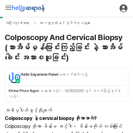
အခြေခံကျန်းမာရေး
ဆေးပညာကုထုံးနှင့် ခွဲစိတ်ကုသမှုများ
Colposcopy And Cervical Biopsy
(သားအိမ်မှန်ပြောင်းကြည့်ခြင်း နဲ့ သားအိမ်
ခေါင်း အသားစယူခြင်း)
Hello Sayarwon Panel
မှ ဆေးစစ်ထားပါသည်
Khine Phoo Ngon
မှ ရေးသားသည်။
·
12/05/2020 တွင် အသစ်ဖြည့်စွက်ခဲ့
သည်။
အဓိပ္ပါယ်ဖွင့်ဆိုချက်
Colposcopy
နဲ့ cervical biopsy ဆိုတာဘာလဲ?
Colposcopy ဆိုတာ မိန်းမ အင်္ဂါ၊ မိန်းမကိုယ် လမ်းကြောင်း