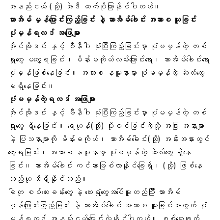
အနည်းငယ် (သို့) အဲဒီ ထက်ပိုကြာနိုင်ပါတယ်။
သားအိမ် မှန်ပြောင်းကြည့်ခြင်း နဲ့ သားအိမ်ခေါင်း အသားစ ယူခြင်း
ပုံမှန်ရလဒ် အဖြေများ
အိုင်အိုဒင်း နှင့် ဗီနီဂါ သုံးပြီးကြည့်ခြင်းမှာ ပုံမမှန်တဲ့ တစ်
ရှုးတွေ မတွေ့ရခြင်း။ မိန်းမကိုယ်လမ်းကြောင်းရော၊ သားအိမ်ခေါင်းရော
ပုံမှန်ဖြစ်နေခြင်း။ အသားစ နမူနာမှာ ပုံမမှန်တဲ့ ဆဲလ်တွေ
မရှိနေခြင်း။
ပုံမမှန်တဲ့ရလဒ် အဖြေများ
အိုင်အိုဒင်း နှင့် ဗီနီဂါ သုံးပြီးကြည့်ခြင်းမှာ ပုံမမှန်တဲ့ တစ်
ရှုးတွေ ရှိနေခြင်း။ ရေယုန်(သို့) ပိုးဝင်ခြင်းကဲ့သို့ အခြား အနာများ
နဲ့ ပြသနာများကို မိန်းမကိုယ်၊ သားအိမ်ခေါင်း(သို့) အနီးအနားတွင်
တွေ့ရခြင်း။ အသားစ နမူနာမှာ ပုံမမှန်တဲ့ ဆဲလ်တွေ ရှိနေ
ခြင်း။ သားအိမ်ခေါင်း ကင်ဆာဖြစ်လာနိုင်ခြေရှိ၊ (သို့) ဖြစ်နေ
သည်ဟု သိရှိနိုင်သည်။
ဓါတု စစ်ဆေးခန်းတွေ နဲ့ ဆေးရုံတွေအပေါ်မူတည်ပြီး သားအိမ်
မှန်ပြောင်းကြည့်ခြင်း နဲ့ သားအိမ်ခေါင်း အသားစ ယူခြင်းအတွက် ပုံ
မှန်ရလဒ် အနည်းငယ်ပြောင်းလဲနိုင်ပါတယ်။ စစ်ဆေးချက်