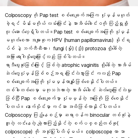
Colposcopy ကို Pap test စစ်ဆေးချက်အဖြေက ပုံမှန်မဟုတ်
ခဲ့ရင် မိန်းမကိုယ် လမ်းကြောင်းနဲ့ သားအိမ်ခေါင်းဝကို ကြည့်ရှုဖို့
လုပ်ဆောင်လေ့ရှိပါတယ်။Pap test စစ်ဆေးချက်အဖြေကို ပုံမှန်
မဟုတ်စေတာ အများစုက HPV (human papillomavirus) ဗိုင်းရ
ပ်စ် နဲ့ ဘက်တီယီးယား၊ fungi (မှို) (သို့) protozoa လို့ခေါ်တဲ့
အခြား ရောဂါပိုးတွေကြောင့်လည်း ဖြစ်ပါတယ်။
ရာသီသွေးဆုံးခြင်းကြောင့် ဖြစ်တဲ့ atrophic vaginitis လို့ခေါ်တဲ့ သားအိမ်
ဆဲလ်တွေပုံမှန်ဖြစ်စဉ်အရ ပြောင်းလဲသွားခြင်း ကလည်း Pap
စစ်ဆေးချက်အဖြေကို ပုံမမှန်တာမျိုးဖြစ်စေနိုင်ပါတယ်။
တစ်ခါတစ်လေမှာ မကုသဘဲထားတဲ့ သားအိမ်ခေါင်း ဆဲလ်တွေပြောင်းလဲမှု
ဖြစ်ပြီး Pap စစ်ဆေးချက်မှာ ပုံမမှန်တဲ့ အဖြေကို ဖြစ်စေနိုင်
ပါတယ်။ နောက်ပိုင်းမှာ ကင်ဆာ အထိဖြစ်လာနိုင်ပါတယ်။
Colposcopy ကြည့်နေစဉ်မှာ ဆရာဝန်က binocular တစ်စုံနဲ့
တူတဲ့ လင်းနေတဲ့ ချဲ့ကားကြည့်နိုင်တဲ့ စက်ပစ္စည်းတစ်ခု(
colposcope) ကို အသုံးပြုပါလိမ့်မယ်။ colposcope ဟာ သာ