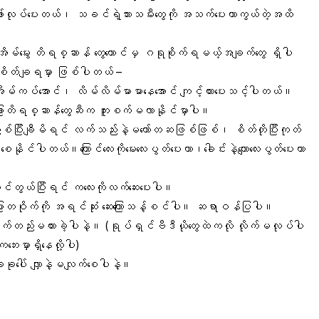
ော်လုပ်ပေးတယ်၊ သခင်ရဲ့သားသမီးတွေကို အသက်ပေးကာကွယ်တဲ့အထိ
 အိမ်မွေး တိရစ္ဆာန် တွေတောင်မှ ဂရုစိုက်ရမယ့်အချက်တွေ ရှိပါ
်းစိတ်ချရမှာ ဖြစ်ပါတယ် –
ဘဲ အိမ်ကပ်အောင်၊ လိမ်လိမ်မာမာနေအောင် ကျင့်ထားပေးသင့်ပါတယ်။
ခြားတိရစ္ဆာန်တွေဆီက ကူးစက်မလာနိုင်မှာပါ။
ညှစ်ပြီးချီမိရင် လက်သည်းနဲ့မတော်တဆဖြစ်ဖြစ်၊ စိတ်တိုပြီးကုတ်
ုင်ပါတယ်။ကြောင်လေးကိုမေးလေးပွတ်ပေးတာ၊ခေါင်းနဲ့ကျောလေးပွတ်ပေးတာ
ုင်တွယ်ပြီးရင် ကလေးကိုလက်ဆေးပေးပါ။
ြားတဝိုက်ကို အရင်ဆုံး ဆေးကြောသန့်စင်ပါ။ ဆရာဝန်ပြပါ။
ောက်တည်းမထားခဲ့ပါနဲ့။ (ရုပ်ရှင်ဗီဒီယိုတွေထဲကလို လိုက်မလုပ်ပါ
ေးမှာရှိနေလို့ပါ)
ခုပေါ် လျှာနဲ့မလျက်စေပါနဲ့။