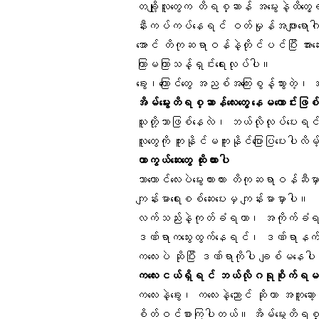
တချို့လူတွေက တိရစ္ဆာန် အမွေးနဲ့ထိတ
နီးကပ်ကပ်နေရင် ဝတ်မှုန်အဖျားရောဂါ
အောင် တိကုဆရာဝန်နဲ့တိုင်ပင်ပြီး အားဆေ
ကြာမကြာသန့်ရှင်းရေးလုပ်ပါ။
ခွေး၊ကြောင်တွေ အညစ်အကြေးစွန့်သွားတဲ့၊
အိမ်မွေးတိရစ္ဆာန်လေးတွေ နေမကောင်းဖြ
သူတို့ဘာဖြစ်နေလဲ၊ ဘယ်လိုလုပ်ပေးရင်
လူတွေကို ကူးနိုင်မကူးနိုင်ပြောပြပေးပါလ
ကာကွယ်ဆေးတွေ ထိုးထားပါ
ဘာကောင်လေးပဲမွေးထားထား တိကုဆရာဝန်ဆီမ
ကျန်းမာရေးစစ်ဆေးပေးမှ ကျန်းမာမှာပါ။
လက်သည်းနဲ့ကုတ်ခံရတာ၊ အကိုက်ခံရတာ ဒဏ်
ဒဏ်ရာကသွေးထွက်နေရင်၊ ဒဏ်ရာနက်ရင်
ကလေးပဲ ဆိုပြီး ဒဏ်ရာကိုပါ ချစ်မန
ကလေးငယ်ရှိရင် ဘယ်လိုဂရုစိုက်ရမ
ကလေးနဲ့ခွေး၊ ကလေးနဲ့ညောင် ဆိုတာ အတူဆော
စိတ်ဝင်စားကြပါတယ်။ အိမ်မွေးတိရစ္ဆ