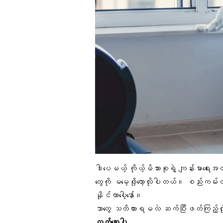
ဒါပေမယ့် ကိုယ့်မိသားစုရဲ့ ကျန်းမာရေးအ
တွေကို မမေ့ဖို့တော့လိုပါတယ်။ စည်းကမ
နိုင်တာပေါ့နော်။
ဘာတွေ သတိထားရမလဲ ဆက်ပြီးဖတ်ကြည့်လ
လက်ဆေးပါ