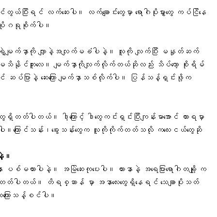
ုင်တွယ်ပြီးရင် လက်ဆေးပါ။ လက်ချောင်းတွေမှာ ရောဂါပိုးမွှားတွေ ကပ်ငြိနေ
့ ပိုဂရုစိုက်ပါ။
းရဲ့မျက်နှာကို လျှာနဲ့အလျက်မခံပါနဲ့။ လူကို လျက်ပြီး မနှုတ်ဆက်
သိနိုင်ဘူးလေ။ မျက်နှာကိုလျက်လိုက်တယ်ဆိုလည်း သိပ်တော့ စိုးရိမ်
ာင် ဆပ်ပြာနဲ့ ဆေးကြော မျက်နှာသစ်လိုက်ပါ။ ပြန်သန့်ရှင်းဖို့က
ေရှိတတ်ပါတယ်။ ဒါ့ကြောင့် ဒါတွေကင်းရှင်းပြီးကျန်းမာအောင် ထားရမှာ
ပါ။ကြောင်သန်း၊ခွေးသန်းတွေက လူကိုကိုက်တတ်သလို ကလေးငယ်တွေဆို
ဲ့။
နာ ပစ်မထားပါနဲ့။ အမြဲဆေးကုပေးပါ။ ယားနာနဲ့ အရေပြားရောဂါတချို့ က
က်တတ်ပါတယ်။ တိရစ္ဆာန် မှာ အနာလေးတွေရှိနေရင် သေချာပိုးသတ်
ဆေးကြောသန့်စင်ပါ။