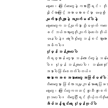
ခွေးလေး၊ ကြောင်လေးတွေနဲ့ ကစားပြီးရင်၊ ကိ
နိုင်တာကြောင့် အစာမစားခင်မှာ မမေ့ဖို
မျက်နှာကို လျှာနဲ့ အလျက်မခံပါနဲ့
ခွေးလေးတွေက သင့်မျက်နှာ သို့မဟုတ် ကလေ
ခင် ဘယ်အရာတွေကို လျက်ခဲ့သေးလဲ ကိုယ်မ
မနေပါနဲ့။ ရောဂါပိုးတွေ သန့်စင် သွားအေ
အဓိကပါ။
ပုံမှန် သန်ချပေးပါ
တိရစ္ဆာန် တွေမှာ သန်ကောင်တွေနဲ့ သန်းတွ
ပါ။ ပုံမှန် သန်ချပေးပါ၊ သန်းဆေးသုံး
အနာပါဖြစ်စေတတ်ပါတယ်။
ယားနာက အစ အနာလေးတွေ အဖြစ်မခံပါန
တိလေးတွေမှာ ဖြစ်လာသမျှ ကျန်းမာရေးပြဿ
ခွေးတွေ၊ ကြောင်တွေကတဆင့် လူဆီ ကူးစ
ကုသပေးပါ။ ထိတွေ့ပြီးရင် ကိုယ့်လက်ကို
အိမ်သန့်ရှင်းရေး ပုံမှန်လုပ်ပါ