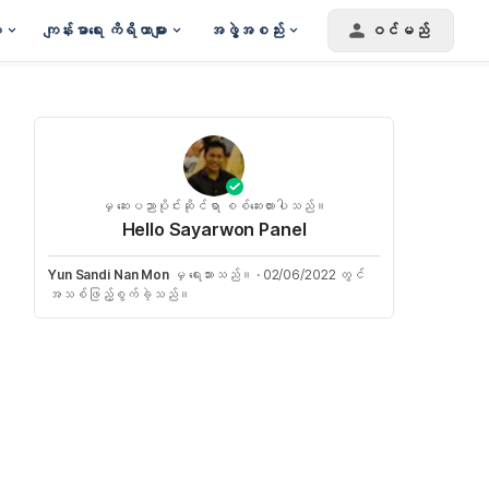
း
ကျန်းမာရေး ကိရိယာများ
အဖွဲ့အစည်း
ဝင်မည်
မှ ဆေးပညာပိုင်းဆိုင်ရာ စစ်ဆေးထားပါသည်။
Hello Sayarwon Panel
Yun Sandi Nan Mon
မှ ရေးသားသည်။
·
02/06/2022 တွင်
အသစ်ဖြည့်စွက်ခဲ့သည်။