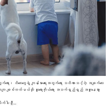
တွက်ရော၊ တိလေးတွေရဲ့ ကျန်းမာရေးအတွက်ရော သတိထားသင့်တဲ့ အချက်လေး
်းတကျ ချစ်တတ်မယ်ဆို သူရောကိုယ်ရော အသက်ရှည်ရှည် အတူနေသွား
ိုက်ပါဦး…