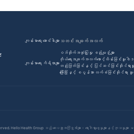
ကျန်းမာရေး ဆောင်းပါးများ
သတင်းအချက်အလက်
ဝဘ်ဆိုက်အသုံးပြုမှု စည်းမျဉ်းများ
်
ကိုယ်ရေးအချက်အလက်စောင့်ထိန်းခြင်းမူဝါ
ကျန်းမာရေး ကိရိယာများ
တည်းဖြတ်ခြင်းနှင့် ပြင်ဆင်ခြင်းဆိုင်ရာ
ကြော်ငြာနှင့် စပွန်ဆာ လက်ခံခြင်းဆိုင်ရာ 
ed. Hello Health Group သည် ဆေးပညာအကြံဉာဏ်များ၊ ရောဂါရှာဖွေမှုများနှင့် ကုသမှုများ မ