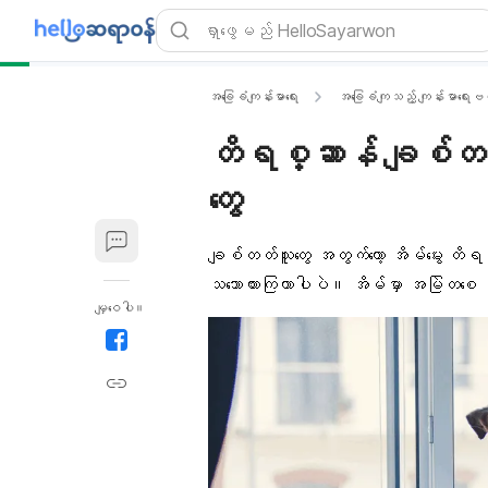
အခြေခံကျန်းမာရေး
အခြေခံကျသည့် ကျန်းမာရေးဗဟ
တိရစ္ဆာန် ချစ်တတ်သ
တွေ
ချစ်တတ်သူတွေ အတွက်တော့ အိမ်မွေး တိရစ္ဆ
သဘောထားကြတာပါပဲ။ အိမ်မှာ အမြဲတစေ ရင
မျှဝေပါ။