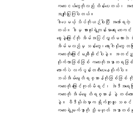
ကလေးငယ်တွေကိုလည်း ထိန်းပေးတယ်၊ အဖ
အကျိုးပြုကြပါတယ်။
ဒါပေမယ့် သိပ်ကိုယဉ်ပါးပြီး အဖော်ရတဲ့
တယ်။ ဒါမှ အားလုံးရဲ့ကျန်းမာရေး ဘေးကင
ခွေးနဲ့ကြောင်ကို အိမ်အပြင်လွှတ်မထား
အိမ်မလည်မှ သန်းတွေ၊ရောဂါပိုးတွေ တ
ကလေးကိုကြောင်မချီခိုင်းပါနဲ့။ အတင်း
လိုက်တာဖြစ်ဖြစ် ကလေးကိုအနာတရဖြစ်စေနိ
လောက်ပဲ လက်ပွန်းတတီးပေးနေလိုက်ပါ။
ဘယ်အိမ်မွေးတိရစ္ဆာန်ကိုဖြစ်ဖြစ် ကိ
ကလေးကို ကြောင်ကုတ်မိရင်၊ အဲဒီအရေပ
ကလေးကို အိမ်မွေး တိရစ္ဆာန် နဲ့ တစ်ယ
နဲ့။ ဗီဒီယိုထဲမှာက ရိုက်ကူးသူ သခင်ကဘ
ကလေးရဲ့မျက်နှာကို သို့မဟုတ် အနာတစ်ခု