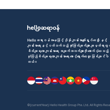
Helloဆရာဝန်အနေဖြင့် ပိုမို ကျန်းမာပျော်ရွှင်စေဖို့ နှင့်
ကျန်းမာရေးနှင့်ပတ်သက်သည့် ဆုံးဖြတ်ချက်များ ချမှတ်ရာတွင
စိတ်ချရသော ကျန်းမာရေး အချက်အလက်များကို ထောက်ပံ့ပေးသည့်
ယုံကြည်စိတ်ချရသော ကျန်းမာရေး စောင့်ရှောက်ပေးသူ ဖြစ်ချင်ပါ
တယ်။
©{currentYear} Hello Health Group Pte. Ltd. All Rights Reserv