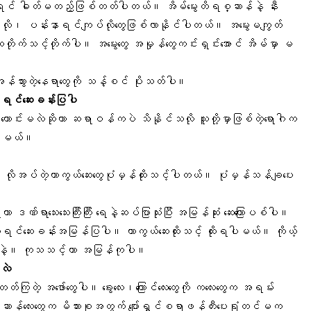
ွေ့ရင် ဓါတ်မတည့်ဖြစ်တတ်ပါတယ်။ အိမ်မွေးတိရစ္ဆာန်နဲ့ နီး
လို၊ ပန်းနာရင်ကျပ်လိုတွေဖြစ်လာနိုင်ပါတယ်။ အမွေးမကျွတ်
းတိုက်သင့်တိုက်ပါ။ အမွေးတွေ အမှုန်တွေကင်းရှင်းအောင် အိမ်မှာ မ
 အန်သွားတဲ့နေရာတွေကို သန့်စင် ပိုးသတ်ပါ။
စ်ရင်ဆေးခန်းပြပါ
ကောင်းမလဲဆိုတာ ဆရာဝန်ကပဲ သိနိုင်သလို သူတို့မှာဖြစ်တဲ့ရောဂါက
ိမ့်မယ်။
ှာ လိုအပ်တဲ့ကာကွယ်ဆေးတွေပုံမှန်ထိုးသင့်ပါတယ်။ ပုံမှန်သန်ချပေး
ရာသေးသေးကြီးကြီး ရေနဲ့ဆပ်ပြာသုံးပြီး အမြန်ဆုံး ဆေးကြောပစ်ပါ။
ဆေးခန်းအမြန်ပြပါ။ ကာကွယ်ဆေးထိုးသင့် ထိုးရပါမယ်။ ကိုယ့်
ေပါနဲ့။ ကုသသင့်တာ အမြန်ကုပါ။
လဲ
့တတ်ကြတဲ့ အဖော်တွေပါ။ ခွေးလေး၊ကြောင်လေးတွေကို ကလေးတွေက အရမ်း
ာန်လေးတွေက မိသားစုအတွက် ပျော်ရွှင်စရာဖန်တီးပေးရုံတင်မက