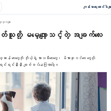
ကျန်းမာရေး ဆောင်းပါးမျာ
ုသုတများ
ူတို့ မမေ့လျော့သင့်တဲ့ အချက်လေး
ာန် လေးတွေကို ကိုယ့်ရဲ့ သားသမီးလေးတွေ၊ မိသားစုဝင်လေး တွေလို
်းရင်းနှီးနှီး ချစ်ခင်နေကြတာပေါ့။