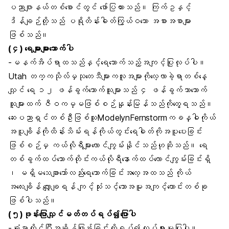
ပညာဂျာနယ်တစ်စောင်တွင် ဖော်ပြထားသည်။ ကြက်ဥနှင့်
ဒိန်ချဉ်တို့သည် ပရိုတိန်းဓါတ်ကြွယ်ဝသော အစားအစာများ
ဖြစ်သည်။
(၄) ရေများများသောက်ပါ
-မနက်အိပ်ရာထသည်နှင့်ရေသောက်သည့်အကျင့်ပြုလုပ်ပါ။
Utah တက္ကသိုလ်မှသုတေသီများကလူအများကိုလေ့လာခဲ့ရာတစ်နေ့
လျှင် ရေ ၁၂ ဖန်ခွက်သောက်သူများသည် ၄ ဖန်ခွက်သာသောက်
သူများထက် ဇီဝကမ္မဖြစ်စဉ်နှုန်းမြန်သည်ကိုတွေ့ရသည်။
ဆေးပညာရှင်တစ်ဦးဖြစ်သူModelynFernstormကခန္ဓါကိုယ်
အပူချိန်ကိုထိန်းသိမ်းရန်ကိုယ်တွင်းရေဓါတ်ကိုအပူပေးခြင်း
ဖြစ်စဉ်မှ ကယ်လိုရီများလောင်ကျွမ်းနိုင်သည်ဟုဆိုသည်။ ရေ
တစ်ခွက်ထပ်သောက်တိုင်းကယ်လိုရီနောက်ထပ်လောင်ကျွမ်းခြင်းရှိ
၊ မရှိမသေချာသော်လည်းရေသောက်ခြင်းအလေ့အထသည် ကိုယ်
အလေးချိန် လျှော့ချရန် ကျင့်သုံးသင့်သောအမူအကျင့်ကောင်းတစ်ခု
ဖြစ်ပါသည်။
(၅)ဖုန်းပြောလျှင်မတ်တပ်ရပ်၍ပြောပါ
-ခုံမှာထိုင်ပြီးအချိန်ဖြုန်းခြင်းကိုရပ်၍လှုပ်ရှားမှုပြုပါ။