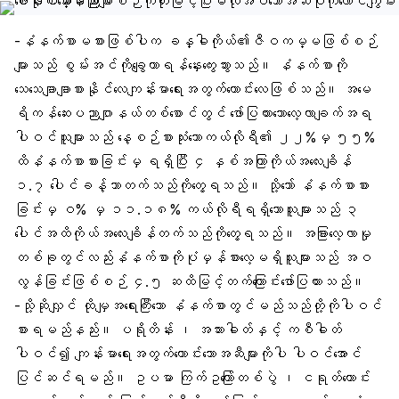
-နံနက်စာမစားဖြစ်ပါက ခန္ဓါကိုယ်၏ဇီဝကမ္မဖြစ်စဉ်
များသည် စွမ်းအင်ကိုချွေတာရန်နှေးကွေးသွားသည်။ နံနက်စာကို
သေသေချာချာစားနိုင်လေကျန်းမာရေးအတွက်ကောင်းလေဖြစ်သည်။ အမေ
ရိကန်ဆေးပညာဂျာနယ်တစ်စောင်တွင် ဖော်ပြထားသောလေ့လာချက်အရ
ပါဝင်သူများသည် နေ့စဉ်စားသုံးသောကယ်လိုရီ၏ ၂၂%မှ ၅၅%
ထိနံနက်စာစားခြင်းမှ ရရှိပြီး ၄ နှစ်အကြာကိုယ်အလေးချိန်
၁.၇ ပေါင်ခန့်သာတက်သည်ကိုတွေ့ရသည်။ သို့သော် နံနက်စာစား
ခြင်းမှ ဝ% မှ ၁၁.၁၈% ကယ်လိုရီရရှိသောသူများသည် ၃
ပေါင်အထိကိုယ်အလေးချိန်တက်သည်ကိုတွေ့ရသည်။ အခြားလေ့လာမှု
တစ်ခုတွင်လည်းနံနက်စာကိုပုံမှန်စားလေ့မရှိသူများသည် အဝ
လွန်ခြင်းဖြစ်စဉ် ၄.၅ ဆထိမြင့်တက်ကြောင်းဖော်ပြထားသည်။
-သို့ဆိုလျှင် ထိုမျှအရေးကြီးသော နံနက်စာတွင်မည်သည်တို့ကိုပါဝင်
စားရမည်နည်း။ ပရိုတိန်း ၊ အသားဓါတ်နှင့် ကစီဓါတ်
ပါဝင်၍ ကျန်းမာရေးအတွက်ကောင်းသောအဆီများကိုပါ ပါဝင်အောင်
ပြင်ဆင်ရမည်။ ဥပမာ ကြက်ဥကြော်တစ်ပွဲ ၊ ငရုတ်ကောင်း