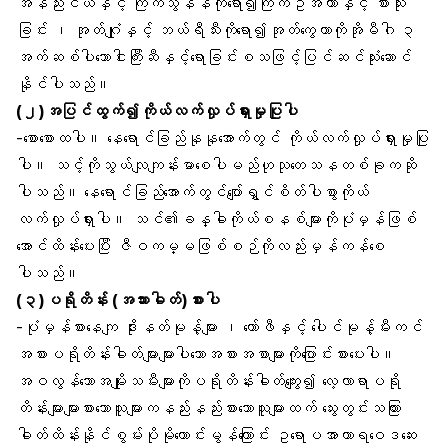
အနည်းငယ်နှင့် ကြက်သွန်နီကိုရော၍ကြက်ဥအကာနှင့် စားသုံး
ခြင်း ၊ အုတ်ဂျုံနှင့် ဘယ်ရီသီးကိုရော၍အုတ်ကွေကာကိုအိုမီဂါ ၃
အက်ဆစ်ပါသောငါးကြီးဆီနှင့်ရောခြင်းစသဖြင့်ပြင်ဆင်သုံးဆောင်
နိုင်ပါသည်။
(၂)အပြင်ထွက်၍ကိုယ်လက်လှုပ်ရှားမှုပြုပါ
-စောစောထပါ။ နေရောင်ခြည်နုနုအောက်တွင် ကိုယ်လက်လှုပ်ရှားမှုပြု
ပါ။ သင့်ကိုသွယ်လျကျန်းမာစေပါမည်ဟုသုတေသနတစ်ခုကဆို
ပါသည်။ နေရောင်ခြည်အောက်တွင်ပျော်ရွှင်စိတ်ပါစွာကိုယ်
လက်လှုပ်ရှားပါ။ သင်၏ခန္ဓါကိုယ်စနစ်များကိုပုံမှန်ဖြစ်
အောင်ထိန်းပေးပြီး ဇီဝကမ္မဖြစ်စဉ်ကိုလည်းမှန်ကန်စေ
ပါသည်။
(၃)ပရိုတိန်း (အသားဓါတ်)စားပါ
-ပုံမှန်စားနေကျ ဒိုးနတ်မုန့်များ ၊ ကော်ဖီနှင့် ပေါင်မုန့်မီးကင်
အစားပရိုတိန်းဓါတ်များများပါသောအစားအစာများကိုပြောင်းစားပေးပါ။
အဝလွန်သောအမျိုးသမီးများကိုပရိုတိန်းဓါတ်ကျွေး၍ လေ့လာရာပရို
တိန်းများများစားသောသူများကနည်းနည်းစားသောသူများထက် သွေးတွင်းသကြား
ဓါတ်ထိန်းနိုင်စွမ်းပိုမိုကောင်းမွန်ကြောင်း ဥရောပအာဟာရဝေဒဆေး