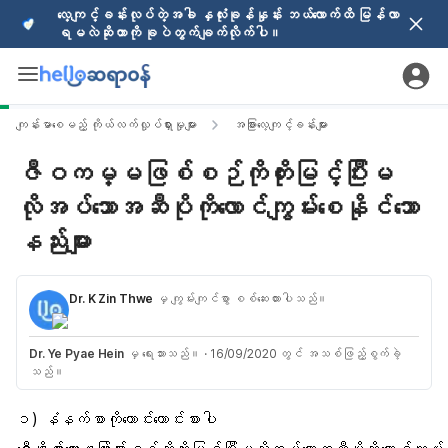
လေ့ကျင့်ခန်းလုပ်တဲ့အခါ နှလုံးခုန်နှုန်း ဘယ်လောက်ထိ မြန်လာ
ရမလဲဆိုတာကို ခုပဲတွက်ချက်လိုက်ပါ။
ကျန်းမာစေမည့် ကိုယ်လက်လှုပ်ရှားမှုများ
အခြားလေ့ကျင့်ခန်းများ
ဇီဝကမ္မဖြစ်စဉ်ကိုတိုးမြင့်ပြီးမ
လိုအပ်သောအဆီပိုကိုလောင်ကျွမ်းစေနိုင်သော
နည်းများ
Dr. K Zin Thwe
မှ ကျွမ်းကျင်စွာ စစ်ဆေးထားပါသည်။
Dr. Ye Pyae Hein
မှ ရေးသားသည်။
·
16/09/2020 တွင် အသစ်ဖြည့်စွက်ခဲ့
သည်။
၁) နံနက်စာကိုကောင်းကောင်းစားပါ