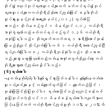
ထိုင်၍အလုပ်လုပ်ရသောလူငယ်များထက် မတ်တပ်ရပ်၍လုပ်
ရသောလူငယ်များကကယ်လိုရီပိုမိုလောင်ကျွမ်းကြောင်း ခန္ဓါကိုယ်
လှုပ်ရှားမှုနှင့်ကျန်းမာရေးဂျာနယ် (၂၀၁၂) တွင်ဖော်ပြ
ထားသည်။ ထိုင်နေစဉ်တွင် ၁ မိနစ်လျှင် ၁.၀၂ ကယ်လိုရီ
သာသုံးစွဲရသော်လည်းမတ်တပ်ရပ်စဉ်တွင် ၁.၃၆ ကယ်လိုရီ
အသုံးပြုရပါသည်။ ထိုအချက်အလက်အရ ၁ နာရီကြာအောင်ဖုန်း
ပြောမည်ဆိုလျှင် ထိုင်လျက်ပြောပါက ၆ ၁ ကယ်လိုရီသာလောင်ကျွမ်းပြီး
ရပ်လျက်ပြောပါက ၈၂ ကယ်လိုရီကုန်ဆုံးပါသည်။ ထိုပမာဏ
သည် များစွာမကွာခြားလှသော်လည်းတစ်နေ့တာလုံးအတွက်ဆိုလျှင်တော့ ကယ်
လိုရီများစွာလောင်ကျွမ်းစေနိုင်ပါသည်။
(၆)ရယ်မောပါ
-နေ့တစ်နေ့ကိုပေါ့ပေါ့ပါးပါးပျော်ရွှင်စွာဖြတ်သန်းပါ။ ပျော်ပျော်နေတတ်သော
သူငယ်ချင်းများနှင့် လမ်းလျှောက်ထွက်ခြင်း ၊ လျှောက်လည်ခြင်း ၊
ဖုန်းပြောခြင်းတို့ပြုလုပ်ပါ။ ရယ်မောခြင်းသည် လေ့ကျင့်ခန်းတစ်
ခုပြုလုပ်သကဲ့သို့ပင် ၁၀ မိနစ်ခန့်ရယ်မောပါကမျက်နှာသေ
ဖြင့်နေခြင်းထက် ကယ်လိုရီလောင်ကျွမ်းမှုကို ၁၀% မှ ၂၀% ထိ