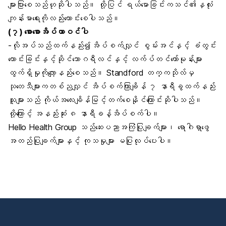
များပြားစေသည်ဟုဆိုပါသည်။ ထို့ပြင် ရယ်မောခြင်းကသင်၏နှလုံး
ကျန်းမာရေးကိုလည်းကောင်းစေပါသည်။
(၇) စောစောအိပ်ယာဝင်ပါ
-လိုအပ်သည်ထက်နည်း၍အိပ်စက်လျှင် စွမ်းအင်နှင့် ခံတွင်း
ကောင်းခြင်းနှင့်ဆိုင်သောဂရီလင်နှင့် လက်ပ်တင်ဟော်မုန်းများ
ထွက်ရှိမှုကိုလျော့နည်းစေသည်။ Standford တက္ကသိုလ်မှ
သုတေသီများကတစ်ညလျှင် အိပ်စက်ကြာချိန် ၇ နာရီခွထက်နည်း
သူများသည် ကိုယ်အလေးချိန်မြင့်တက်စေနိုင်ကြောင်းဆိုပါသည်။
ထို့ကြောင့် အနည်းဆုံး ၈ နာရီခန့်အိပ်စက်ပါ။
Hello Health Group သည်ဆေးပညာအကြံပြုချက်များ၊ ရောဂါရှာဖွေ
အတည်ပြုချက်များနှင့် ကုသမှုများ မပြုလုပ်ပေးပါ။