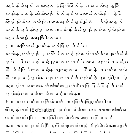
အချိန်ဆိုရင် အသားတွေက မွဲခြောက်ခြောက်နဲ့ အသားဖတ်တွေ ကွာပြီး
လန်နေရတာနဲ့ တော်တော်လေးကို စိတ်ညစ်စရာကောင်းတယ်နော်။ အဲ့ဒါ
ကြောင့် ကိုယ်က ဘယ်လိုအသားအရေပိုင်ရှင်မျိုးလဲ၊ ကိုယ့်အတွက်
ဘယ်လိုအချိန်တွေမှာ အသားအရေထိန်းသိမ်းမှု ပိုလုပ်သင့်လဲဆိုတာ
သေချာသိထားဖို့ အရေးကြီးပါတယ်။
၅။ အမြဲတမ်း မျက်နှာသစ်ပြီးမှ အိပ်ပါ။
တစ်နေ့ မျက်နှာကို နှစ်ကြိမ်သစ်ဖို့ လိုအပ်တယ်ဆိုတာ လူတိုင်းသိ
မှာပါ။ ဒါပေမယ့်လည်း လူ့သဘာဝ တစ်ခါတလေ အလုပ်အရမ်းများ
ပြီး အိမ်ပြန်လာတာလည်းနောက်ကျသွားတယ်၊ ပြီးတာနဲ့ အဝတ်အစားလဲ
ပြီး ဘာမှသန့်ရှင်းရေးမလုပ်ဘဲ တန်းအိပ်လိုက်တဲ့အကျင့်ပေါ့။ အဲ့
အကျင့်က အသားအရေကို တော်တော်လေး ပျက်စီးစေပြီး မြန်မြန်အိုမင်း
ရင့်ရော်စေတယ်ဆိုတာ သိထားသင့်တယ်နော်။
၆။ တစ်ပတ်တစ်ကြိမ်လောက် အရေပြားကို ကြေးချွတ်ပေးပါ။
ကြေးတွန်းတယ် (Exfoliation) လုပ်တယ်ဆိုတာ ခုခေတ်မှာတော့ တော်တော်လေး
ခေတ်စားလာပါပြီ။ အရေပြားပေါ်က ဆဲလ်အသေတွေ စုပြုံလာရင်
အသားအရေက ပျက်စီးပြီး မွဲခြောက်သွားတတ်တာမို့ ဒီလိုဆဲလ်အသေတွေကို