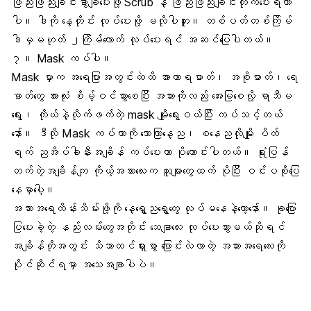
ဖြည်းဖြည်းချင်းခွာချပေးဖို့ Scrub နဲ့ ဖြည်းဖြည်းချင်းတိုက်ပေးရတာ
ပါ။ ဒါကို နေ့တိုင်း လုပ်ပေးဖို့ မလိုပါဘူး။ တစ်ပတ်တစ်ကြိမ်
ဒါမှမဟုတ် ၂ကြိမ်လောက် လုပ်ပေးရင် အဆင်ပြေပါတယ်။
၇။ Mask ကပ်ပါ။
Mask မှာက အရေပြားအတွင်းထဲထိ အာဟာရဓာတ်၊ အစိုဓာတ်၊ ရေ
ဓာတ်တွေ အားလုံး စိမ့်ဝင်သွားစေပြီး အသားကိုလည်း အေးမြစေလို့ ရာသီမ
ရွေး၊ ကိုယ်နဲ့လိုက်ဖက်တဲ့ mask မျိုးရွေးဝယ်ပြီး ကပ်သင့်တယ်
နော်။ ဒီလို Mask ကပ်တာကို သောကြာနေ့ည၊ စနေညလိုမျိုး ပိတ်
ရက် ညအိပ်ခါနီးအချိန် ကပ်ပေးတာ ပိုကောင်းပါတယ်။ ရုံးပြန်
တက်တဲ့အချိန်ကျ ကိုယ့်အသားလေးက သူများတွေထက် ပိုပြီး ဝင်းပစိုပြေ
နေမှာပေါ့။
အသားအရေထိန်းသိမ်းဖို့ကို နေ့ရွှေ့ညရွှေ့တွေ လုပ်မနေနဲ့တော့နော်။ ခုပြော
ပြပေးခဲ့တဲ့ နည်းလမ်းတွေအတိုင်း သေချာလေး လုပ်ပေးသွားမယ်ဆိုရင်
အချိန်တိုအတွင်း သိသာထင်ရှားစွာ ပြောင်းလဲလာတဲ့ အသားအရေလေးကို
ပိုင်ဆိုင်ရမှာ အသေအချာပါပဲ။