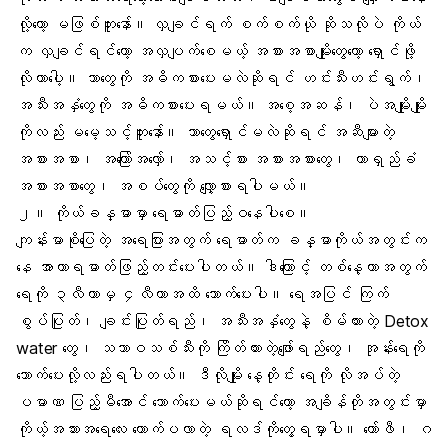
လို့တော့ မဖြစ်ဘူးနော်။ လှချင်ရက် စက်စက်ယို ဆိုသလိုပဲ ကိုယ်
က လှချင်ရင်တော့ အလှပျက်စေမယ့် အစားအစာမျိုးတွေတော့ ရှောင်ဖို့
လိုတာပေါ့။ ဘာတွေကို အဓိကစားပေးမလဲဆိုရင် ဟင်းသီးဟင်းရွက်၊
အသီးအနှံတွေကို အဓိကစားပေးရမယ်။
အစေ့အဆန်
၊ ပဲအမျိုးမျိုး
ကိုလည်း မမေ့သင့်ဘူးနော်။ ဘာတွေရှောင်မလဲဆိုရင် အဆီများတဲ့
အစားအစာ၊ အကြော်အလှော်၊ အသင့်စား အစားအစားတွေ၊ တာရှည်ခံ
အစားအစာတွေ၊ အစပ်တွေကို လျှော့စားရပါမယ်။
၂။ ကိုယ်ခန္ဓာမှာ ရေဓာတ်ပြည့်ဝနေပါစေ။
ကျန်းမာစိုပြေတဲ့ အရေပြားအတွက်
ရေဓာတ်
က ခန္ဓာကိုယ်အတွင်းက
နေ အာဟာရဓာတ်ဖြည့်တင်းပေးပါတယ်။ ဒါကြောင့် တစ်နေ့တာအတွက်
ရေကို ၃လီတာမှ ၄လီတာအထိ သောက်ပေးပါ။ ရေအပြင် ကြက်
စွပ်ပြုတ်၊ ချင်းပြုတ်ရည်၊ အသီးအနှံတွေနဲ့ စိမ်ထားတဲ့ Detox
water တွေ၊ သဘာဝသစ်သီးကို ကြိတ်ထားတဲ့ဖျော်ရည်တွေ၊ အုန်းရေကို
သောက်ပေးလို့လည်းရပါတယ်။ ဒီလိုမျိုး နေ့တိုင်း ရေကို လိုအပ်တဲ့
ပမာဏ ပြည့်မီအောင် သောက်ပေးမယ်ဆိုရင်တော့ အချိန်တိုအတွင်းမှာ
ကိုယ့်အသားအရေလေး တောက်ပလာတဲ့ ရလဒ်ကိုတွေ့ရမှာပါ။ ကော်ဖီ၊ ဂ