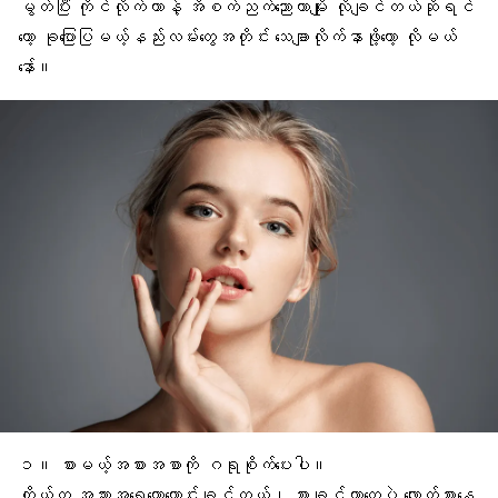
မွတ်ပြီး ကိုင်လိုက်တာနဲ့ အိစက်ညက်ညောတာမျိုး လိုချင်တယ်ဆိုရင်
တော့ ခုပြောပြမယ့်နည်းလမ်းတွေအတိုင်း သေချာလိုက်နာဖို့တော့ လိုမယ်
နော်။
၁။ စားမယ့်အစားအစာကို ဂရုစိုက်ပေးပါ။
ကိုယ်က အသားအရေတော့ကောင်းချင်တယ်၊ စားချင်တာတွေပဲ လျှောက်စားနေ