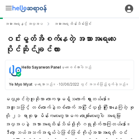
အသားအရေနှင့် အလှအပ
အသားအရေ ထိန်းသိမ်းခြင်း
ဝင်းမွတ်အိစက်နေတဲ့ အသားအရေလေး
ပိုင်ဆိုင်ချင်လား
Hello Sayarwon Panel
မှ ဆေးစစ်ထားပါသည်
Ye Myo Myat
မှ ရေးသားသည်။
·
10/06/2022 တွင် အသစ်ဖြည့်စွက်ခဲ့သည်။
မလှချင်တဲ့လူဆိုတာ လောကမှာမရှိသလောက် ရှားတယ်နော်။
အထူးသဖြင့် တစ်ယောက်နဲ့တစ်ယောက် အပြိုင်လှဖို့ ကြိုးစားနေကြတဲ့ ခု
လို ၂၁ ရာစုမှာ မိန်းကလေးတွေသာမက ယောက်ျားလေးတွေပါ
အရေပြား
အလှအပနဲ့ အသားအရေထိန်းသိမ်းဖို့ကို ဂရုစိုက်လာကြတယ်နော်။
ဒီတော့ ဘယ်အသက်အရွယ်ပဲဖြစ်ဖြစ် ကိုယ့်အသားအရေကို ဝင်း