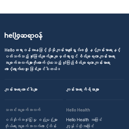
Helloဆရာဝန်အနေဖြင့် ပိုမို ကျန်းမာပျော်ရွှင်စေဖို့ နှင့်ကျန်းမာရေးနှင့်
ပတ်သက်သည့် ဆုံးဖြတ်ချက်များ ချမှတ်ရာတွင် စိတ်ချရသော ကျန်းမာရေး
အချက်အလက်များကို ထောက်ပံ့ပေးသည့် ယုံကြည်စိတ်ချရသော ကျန်းမာရေး
စောင့်ရှောက်ပေးသူ ဖြစ်ချင်ပါတယ်။
ကျန်းမာရေး ဆောင်းပါးများ
ကျန်းမာရေး ကိရိယာများ
သတင်းအချက်အလက်
Hello Health
ဝဘ်ဆိုက်အသုံးပြုမှု စည်းမျဉ်းများ
Hello Health အကြောင်း
ကိုယ်ရေးအချက်အလက်စောင့်ထိန်း
ကျွန်ုပ်တို့အကြောင်း