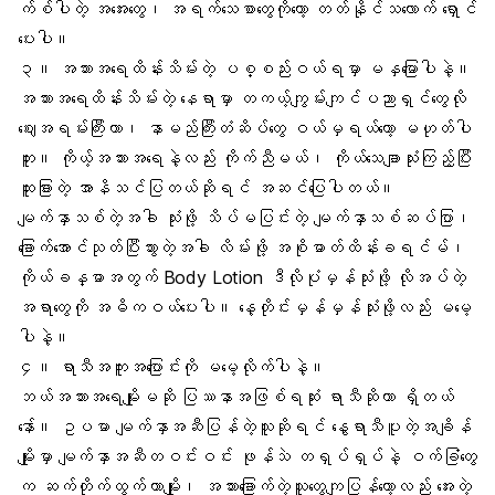
က်စ်ပါတဲ့ အအေးတွေ၊ အရက်သေစာတွေကိုတော့ တတ်နိုင်သလောက် ရှောင်
ပေးပါ။
၃။ အသားအရေထိန်းသိမ်းတဲ့ ပစ္စည်းဝယ်ရမှာ မနှမြောပါနဲ့။
အသားအရေထိန်းသိမ်းတဲ့ နေရာမှာ တကယ့်ကျွမ်းကျင်ပညာရှင်တွေလို
ဈေးအရမ်းကြီးတာ၊ နာမည်ကြီးတံဆိပ်တွေ ဝယ်မှရယ်တော့ မဟုတ်ပါ
ဘူး။ ကိုယ့်အသားအရေနဲ့လည်း ကိုက်ညီမယ်၊ ကိုယ်သေချာသုံးကြည့်ပြီး
ထူးခြားတဲ့ အာနိသင်ပြတယ်ဆိုရင် အဆင်ပြေပါတယ်။
မျက်နှာသစ်တဲ့အခါ သုံးဖို့ သိပ်မပြင်းတဲ့ မျက်နှာသစ်ဆပ်ပြာ၊
ခြောက်အောင်သုတ်ပြီးသွားတဲ့အခါ လိမ်းဖို့ အစိုဓာတ်ထိန်းခရင်မ်၊
ကိုယ်ခန္ဓာအတွက်
Body Lotion
ဒီလိုပုံမှန်သုံးဖို့ လိုအပ်တဲ့
အရာတွေကို အဓိကဝယ်ပေးပါ။ နေ့တိုင်းမှန်မှန်သုံးဖို့လည်း မမေ့
ပါနဲ့။
၄။ ရာသီအကူးအပြောင်းကို မမေ့လိုက်ပါနဲ့။
ဘယ်အသားအရေမျိုးမဆို ပြဿနာအဖြစ်ရဆုံး ရာသီဆိုတာ ရှိတယ်
နော်။ ဥပမာ မျက်နှာအဆီပြန်တဲ့သူဆိုရင် နွေရာသီပူတဲ့အချိန်
မျိုးမှာ မျက်နှာအဆီတဝင်းဝင်း ဖုန်သဲ တရှပ်ရှပ်နဲ့ ဝက်ခြံတွေ
က ဆက်တိုက်ထွက်တာမျိုး၊ အသားခြောက်တဲ့သူတွေကျပြန်တော့လည်း အေးတဲ့