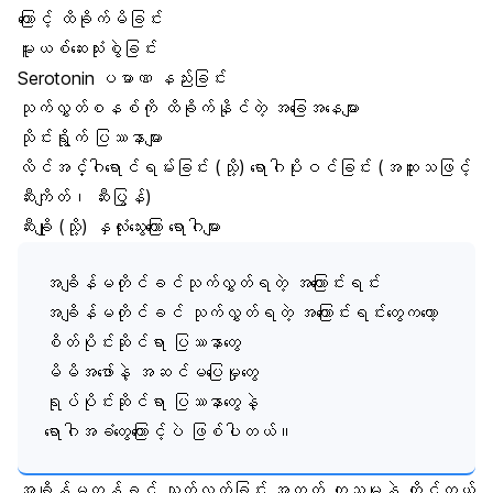
ကြောင့် ထိခိုက်မိခြင်း
မူးယစ်ဆေးသုံးစွဲခြင်း
Serotonin
ပမာဏ နည်းခြင်း
သုက်လွှတ်စနစ်ကို ထိခိုက်နိုင်တဲ့ အခြေအနေများ
သိုင်းရွိုက် ပြဿနာများ
လိင်အင်္ဂါရောင်ရမ်းခြင်း (သို့) ရောဂါပိုးဝင်ခြင်း (အထူးသဖြင့်
ဆီးကျိတ်၊ ဆီးပြွန်)
ဆီးချို (သို့) နှလုံးသွေးကြော ရောဂါများ
အချိန်မတိုင်ခင်သုက်လွှတ်ရတဲ့ အကြောင်းရင်း
အချိန်မတိုင်ခင် သုက်လွှတ်ရတဲ့ အကြောင်းရင်းတွေကတော့
စိတ်ပိုင်းဆိုင်ရာ ပြဿနာတွေ
မိမိအဖော်နဲ့ အဆင်မပြေမှုတွေ
ရုပ်ပိုင်းဆိုင်ရာ ပြဿနာတွေနဲ့
ရောဂါအခံတွေကြောင့်ပဲ ဖြစ်ပါတယ်။
အချိန်မတန်ခင် သုက်လွှတ်ခြင်း အတွက် ကုသမှုနဲ့ ကိုင်တွယ်