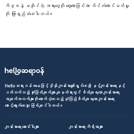
ကိစ္စနဲ့ မဆိုင်တဲ့ အရာတွေကို တွေးတောခြင်းဟာ လိင်တံထောင်မတ်မှု
ကို ကြာရှည်ခံစေပါတယ်။
Helloဆရာဝန်အနေဖြင့် ပိုမို ကျန်းမာပျော်ရွှင်စေဖို့ နှင့်ကျန်းမာရေးနှင့်
ပတ်သက်သည့် ဆုံးဖြတ်ချက်များ ချမှတ်ရာတွင် စိတ်ချရသော ကျန်းမာရေး
အချက်အလက်များကို ထောက်ပံ့ပေးသည့် ယုံကြည်စိတ်ချရသော ကျန်းမာရေး
စောင့်ရှောက်ပေးသူ ဖြစ်ချင်ပါတယ်။
ကျန်းမာရေး ဆောင်းပါးများ
ကျန်းမာရေး ကိရိယာများ