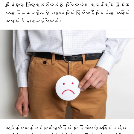
ချိန်မှာတော့ ကြုံတွေ့ရတတ်တယ်လို့ ဆိုပါတယ်။ ရံဖန်ရံခါ ဖြစ်တာ
ကတော့ ပြဿနာမရှိပေမဲ့ အတူနေတိုင်း ဖြစ်လာပြီဆိုရင်တော့ အကြောင်း
အရင်းကို ရှာဖွေသင့်ပါတယ်။
အချိန်မတန်ခင်သုက်လွှတ်ခြင်း ကို ဖြစ်စေတဲ့အကြောင်းရင်းများ