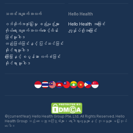
သတင်းအချက်အလက်
Hello Health
ဝဘ်ဆိုက်အသုံးပြုမှု စည်းမျဉ်းများ
Hello Health အကြောင်း
ကိုယ်ရေးအချက်အလက်စောင့်ထိန်း
ကျွန်ုပ်တို့အကြောင်း
ခြင်းမူဝါဒ
တည်းဖြတ်ခြင်းနှင့် ပြင်ဆင်ခြင်း
ဆိုင်ရာမူဝါဒ
ကြော်ငြာနှင့် စပွန်ဆာ လက်ခံခြင်း
ဆိုင်ရာ မူဝါဒ
©{currentYear} Hello Health Group Pte. Ltd. All Rights Reserved. Hello
Health Group သည် ဆေးပညာအကြံဉာဏ်များ၊ ရောဂါရှာဖွေမှုများနှင့် ကုသမှုများ မပြုလုပ်
ပေးပါ။