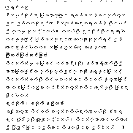
ဖြေရှင်းနည်း
စိတ်ပိုင်းဆိုင်ရာ ပြဿနာတွေကြောင့် အချိန်မတန်ခင်သုက်လွှတ်
ခြင်း ဖြစ်တယ်ဆိုရင်တော့ စိတ်ကျန်းမာရေးဆရာဝန်နဲ့ တိုင်ပင်
ပြီး ကုသမှု ယူသင့်ပါတယ်။ တကယ်လို့ ရုပ်ပိုင်းဆိုင်ရာ ရောဂါ
တစ်ခုခုကြောင့် ဖြစ်မယ်ဆိုရင်တော့ ဆေးသေချာကုလိုက်ရင် ပြန်
ကောင်းသွားနိုင်ပါတယ်။ တခြားနည်းလမ်းတွေ အနေနဲ့ကတော့
ကြိုတင်ပြင်ဆင်ခြင်း
လိင်ဆက်ဆံမှု မပြုခင် တစ်နာရီ (သို့) နှစ်နာရီလောက်ကြိုပြီး
အာသာဖြေထားခြင်းဟာ သုက်ပိုးလွှတ်ခြင်းကို အချိန်ရွှေ့နိုင်ပြီး သင့်
လိင်ဆက်ဆံဖက်ကို လိင်မဆက်ဆံခင်
လိင်စိတ် နှိုးဆွထားခြင်
ဟာ တစ်ပြိုင်တည်းမှာ
လိင်စိတ်အထွတ်အထိပ်
ရောက်မှုကို ဖြစ်ပွား
နိုင်ပါတယ်။
ရပ်လိုက်၊ စလိုက် နည်းလမ်း
အမျိုးသားတွေဟာ လိင်စိတ် အထွတ်အထိပ်ရောက်တော့မယ်လို့ ခံစားရ
ရင် လှုံ့ဆော်မှုကို လျှော့ချသင့်ပါတယ်။ လိင်တံကိုသာ ထောင်မတ်လာစေ
ပြီး ပြီးမြောက်ခြင်း မဖြစ်အောင် ထိန်းထားနိုင်မှာ ဖြစ်ပါတယ်။ ဒီ