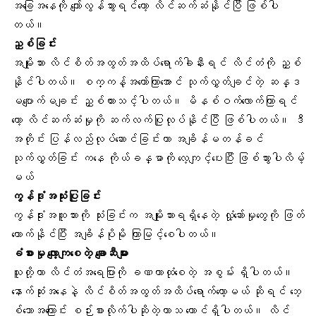
အခြေအနေကို ကျော်လွန်သွားရင်တော့ လိင်ဆက်ဆံနိုင်ပြီ ဖြစ်ပါ
တယ်။
ညှစ်ခြင်း
အမျိုးသား လိင်စိတ်အထွတ်အထိပ်ရောက်ခါနီးရင် လိင်တံကို ညှစ်
နိုင်ပါတယ်။ စက္ကန့်အတော်ကြာအောင် သုက်လွှတ်ချင်တဲ့ ဆန္ဒ
မပျောက်မချင်း ညှစ်ထားသင့်ပါတယ်။ မိနစ်ဝက်လောက်ကြာရင်
တော့ လိင်ဆက်ဆံမှုကို ဆက်လက်ပြုလုပ်နိုင်ပြီ ဖြစ်ပါတယ်။ ဒီ
အတိုင်း ပြန်လည်လုပ်ဆောင်ခြင်းဟာ အချိန်မတန်ခင်
သုက်လွှတ်ခြင်း ကနေ ကိုယ်ခန္ဓာကို လေ့ကျင့်ပေးပြီး ဖြစ်သွားပါလိမ့်
မယ်
ကွန်ဒုံးအသုံးပြုခြင်း
ကွန်ဒုံးအထူသားကို သုံးခြင်းက အမျိုးသားရရှိနေတဲ့ လှုံ့ဆော်မှုတွေကို ဖြတ်
တောက်နိုင်ပြီး အချိန်ပိုမို ကြာမြင့်စေပါတယ်။
ခံစားမှု လျော့ကျစေတဲ့ ချောဆီ
များ
သူတို့ဟာ လိင်တံအရေပြားကို ခဏတာထုံစေတဲ့ အစွမ်း ရှိပါတယ်။
နောက်ဆုံးအနေနဲ့ လိင်စိတ်အထွတ်အထိပ်ရောက်တော့မယ် ဆိုရင် ဘေ့
စ်ဘောအကြောင်း စဉ်းစားလိုက်ပါဆိုတဲ့ဟာသ တောင်ရှိပါတယ်။ လိင်