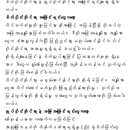
စိတ်ပိုင်းဆိုင်ရာနဲ့ ရုပ်ပိုင်းဆိုင်ရာ အကြောင်းရင်းများစွာ ရှိပါ
တယ်။
စိတ်ပိုင်းဆိုင်ရာ အကြောင်းရင်းတွေကတော့
လိင်ဆက်ဆံမှုကို လူမြင်မှာ စိုးတာကြောင့် အမြန်ပြီးဖို့ လိုအပ်တဲ့
အခြေအနေမျိုးမှာဖြစ်တတ်ပါတယ်။ ဒီလိုအခြေအနေမျိုးမှာ အမျိုးသား
တွေက ခံစားမှုလွန်ကဲပြီး ဖြည်းညင်းစွာ မလုပ်ဆောင်နိုင်ဘဲ လိင်
ပိုင်းဆိုင်ရာ သာယာမှုရရှိရန် ခဲယဉ်းပါတယ်။
စိုးရိမ်များနေခြင်းနဲ့ စိတ်လှုပ်ရှားခြင်း ပြဿနာတစ်ခုခု ရှိနေ
တာ။ ဒါတွေက လှုံ့ဆော်မှုပိုဖြစ်စေပြီး အချိန်မတန်ခင် သုက်လွှတ်
ခြင်းကို ဖြစ်စေနိုင်ပါတယ်။
လိင်ပိုင်းဆိုင်ရာ မစွမ်းဆောင်နိုင်မှာကို စိုးရိမ်ခြင်း။ အမျိုးသား
တွေဟာ လိင်တံထောင်မတ်မှုကို ကြာရှည်ထိန်းထားလိုမှု၊ သုက်ပိုးအ
မြန်ထွက်မှာကို စိုးရိမ်မှု စတာတွေက
သုက်လွှတ်စေ
ာတာကို ဖြစ်စေပါ
တယ်။
ရုပ်ပိုင်းဆိုင်ရာနဲ့ အခြားအကြောင်းရင်းတွေကတော့
ဟော်မုန်းပမာဏ
ကမောက်ကမဖြစ်ခြင်း
အာရုံကြောစနစ်ကို ထိခိုက်ဒဏ်ရာရရှိမှု (သို့) ခွဲစိတ်ခြင်းတွေ