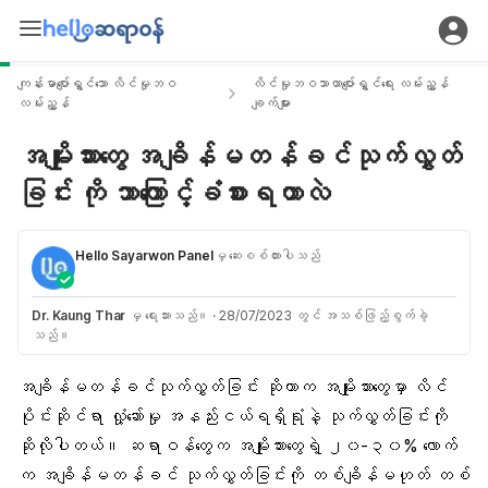
ကျန်းမာပျော်ရွှင်သော လိင်မှုဘဝ
လိင်မှုဘဝသာယာပျော်ရွှင်ရေး လမ်းညွှန်
လမ်းညွှန်
ချက်များ
အမျိုးသားတွေ အချိန်မတန်ခင်သုက်လွှတ်
ခြင်း ကို ဘာကြောင့်ခံစားရတာလဲ
Hello Sayarwon Panel
မှ ဆေးစစ်ထားပါသည်
Dr. Kaung Thar
မှ ရေးသားသည်။
·
28/07/2023 တွင် အသစ်ဖြည့်စွက်ခဲ့
သည်။
အချိန်မတန်ခင်သုက်လွှတ်ခြင်း ဆိုတာက အမျိုးသားတွေမှာ
လိင်
ပိုင်းဆိုင်ရာ လှုံ့ဆော်မှု
အနည်းငယ်ရရှိရုံနဲ့
သုက်လွှတ်ခြင်
းကို
ဆိုလိုပါတယ်။ ဆရာဝန်တွေက အမျိုးသားတွေရဲ့ ၂၀-၃၀% လောက်
က အချိန်မတန်ခင် သုက်လွှတ်ခြင်းကို တစ်ချိန်မဟုတ် တစ်