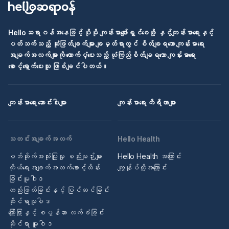
Helloဆရာဝန်အနေဖြင့် ပိုမို ကျန်းမာပျော်ရွှင်စေဖို့ နှင့်ကျန်းမာရေးနှင့်
ပတ်သက်သည့် ဆုံးဖြတ်ချက်များ ချမှတ်ရာတွင် စိတ်ချရသော ကျန်းမာရေး
အချက်အလက်များကို ထောက်ပံ့ပေးသည့် ယုံကြည်စိတ်ချရသော ကျန်းမာရေး
စောင့်ရှောက်ပေးသူ ဖြစ်ချင်ပါတယ်။
ကျန်းမာရေး ဆောင်းပါးများ
ကျန်းမာရေး ကိရိယာများ
သတင်းအချက်အလက်
Hello Health
ဝဘ်ဆိုက်အသုံးပြုမှု စည်းမျဉ်းများ
Hello Health အကြောင်း
ကိုယ်ရေးအချက်အလက်စောင့်ထိန်း
ကျွန်ုပ်တို့အကြောင်း
ခြင်းမူဝါဒ
တည်းဖြတ်ခြင်းနှင့် ပြင်ဆင်ခြင်း
ဆိုင်ရာမူဝါဒ
ကြော်ငြာနှင့် စပွန်ဆာ လက်ခံခြင်း
ဆိုင်ရာ မူဝါဒ