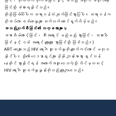
ခြင်း၊ ကိုယ်လက် ကိုက်ခဲခြင်းနှင့် အသည်း အလုပ် မလုပ်တော့
ခြင်းတို့ ခံစားရနိုင်သည်။
ထိုသို့ဖြစ်ပေါ်ပါက ဆရာဝန်ထံ ချက်ခြင်းသွားပြပါ။ ဆရာဝန်က
လိုအပ်သော စစ်ဆေးမှုများ ဆက်လက် ဆောင်ရွက်လိမ့်မည်။
အသည်းပျက်စီးခြင်း၏ လက္ခဏာများ
မှာ
အစာအိမ်အောင့်ခြင်း၊ ဆီးအရောင် မည်းမည်း သွားခြင်း၊ အသားဝါ
ခြင်းနှင့် ဝမ်း အရောင် ဖျော့ဖျော့ သွားခြင်းတို့ ဖြစ်သည်။)
ART ဆေးများသည် HIV ရောဂါ ကူးစက်မှုကို ပျောက်ကင်းအောင် မကုသ
နိုင်ပါ။ သို့သော် ဝေဒနာရှင်များ ပိုမို ကျန်းမာစွာ ရှင်သန်
နေထိုင် သွားနိုင်ရန် အထောက်အကူ ပေးသကဲ့သို့ လိင်မှတဆင့်
HIV ရောဂါ ကူးစက်မှုနှုန်းကိုလည်း လျော့ကျစေသည်။