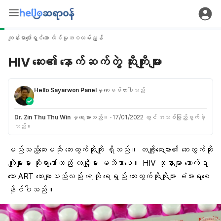
ကျန်းမာပျော်ရွှင်သော လိင်မှုဘဝလမ်းညွှန်
HIV ဆေး၏ နောက်ဆက်တွဲ ဆိုးကျိုးများ
Hello Sayarwon Panel
မှ ဆေးစစ်ထားပါသည်
Dr. Zin Thu Thu Win
မှ ရေးသားသည်။
·
17/01/2022 တွင် အသစ်ဖြည့်စွက်ခဲ့
သည်။
မည်သည့်ဆေးမဆို ဘေးထွက်ဆိုးကျိုး ရှိသည်။ တချို့ဆေးများ၏ ဘေးထွက်ဆိုး
ကျိုးများမှာ ဆိုးရွားသော်လည်း တချို့မှာ မသိသာပေ။ HIV လူနာများ သောက်ရ
သော ART ဆေးများသည်လည်း ရေတို ရေရှည် ဘေးထွက်ဆိုးကျိုးများ ခံစားရစေ
နိုင်ပါသည်။