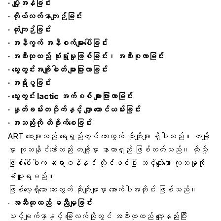
· ပျို့အန်ခြင်း
· ကိုယ်လက်နာကျဉ်ခြင်း
· ထုံကျဉ်ခြင်း
· အနီကွက် အနီစက်များပေါ်ခြင်း
· အဆီထုထည် ဆုံးရှုံးမှုဖြစ်ခြင်း၊ အဆီစုလာခြင်း
· သွေးတွင်းအချိုဓါတ် များပြားလာခြင်း
· အရိုးပွခြင်း
· သွေးတွင်း lactic အက်စစ် များပြားလာခြင်း
· နှုတ်ခမ်းတဝိုက်နှင့် လျှာ ယောင်ယမ်းခြင်း
· အသည်းကို ထိခိုက်စေခြင်း
ART ဆေးများသည် ရေရှည်တွင် ဘေးထွက် ဆိုးကျိုးများ ရှိပါသည်။ တချို့
မှာ ကုသနိုင်သော်လည်း တချို့မှာ နာတာရှည် ဖြစ်တတ်သည်။ ထိုသို့
ဖြစ်ပေါ်ပါက ဆရာဝန်နှင့် တိုင်ပင်ပြီး သင့်လျော်သော ကုသမှုကို
ခံယူရမည်။
ဖြစ်လေ့ရှိသော ဘေးထွက် ဆိုးကျိုးများမှာ အောက်ပါအတိုင်း ဖြစ်သည်။
·
အဆီထုထည် မညီမျှခြင်း
သင့်မျက်နှာနှင့် ခြေလက်တို့တွင် အဆီထုထည် လျော့နည်းပြီး