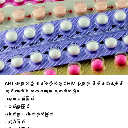
ART ဆေးများသည် ခန္ဓါကိုယ်တွင် HIV ပိုးများကို နှိမ်နင်းနေချိန်
တွင် အောက်ပါ လက္ခဏာများ ရတတ်သည်။
· သွေးအားနည်းခြင်း
· ဝမ်းလျှောခြင်း
· ခေါင်းမူး၊ ခေါင်းကိုက်ခြင်း
· နုံးချိခြင်း