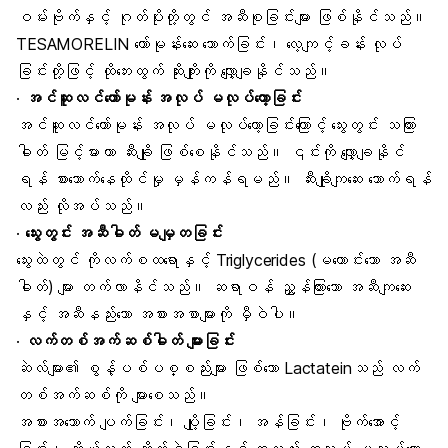
ဝမ်းဗိုက်နှင့် ဂုတ်ပိုးတို့တွင် အဆီစုခြင်းများ ဖြစ်နိုင်သည်။
TESAMORELIN ဟော်မုန်းဆေး သောက်ခြင်း၊ လေ့ကျင့်ခန်း လုပ်
ခြင်းတို့ဖြင့် ထိုဘေးထွက် ဆိုးကျိုးကို လျှော့ချနိုင်သည်။
·
အင်ဆူလင်ဟော်မုန်း အလုပ် မလုပ်တော့ခြင်း
အင်ဆူလင်ဟော်မုန်း အလုပ် မလုပ်တော့ခြင်းကြောင့် သွေးတွင်း သကြား
ဓါတ် မြင့်မားကာ ဆီးချို ဖြစ်စေနိုင်သည်။ ၎င်းကို လျှော့ချနိုင်
ရန် စားသောက်နေထိုင်မှု မှန်ကန်ရမည်။ ဆီးချိုကျဆေး သောက်ရန်
လည်း လိုအပ်သည်။
·
သွေးတွင်း အဆီဓါတ် မမျှတခြင်း
သွေးထဲတွင် ကိုလက်စထရောနှင့် Triglycerides (မကောင်းသော အဆီ
ဓါတ်) များ တက်လာနိင်သည်။ ဆရာဝန် ညွှန်ကြားသော အဆီကျဆေး
နှင့် အဆီနည်းသော အစားအစာများကို မှီဝဲပါ။
·
လက်တစ်အက်ဆစ်ဓါတ် များခြင်း
ဆဲလ်များ၏ စွန့်ပစ်ပစ္စည်းများ ဖြစ်သော Lactateinသည် လက်
တစ်အက်ဆစ်ကို များစေသည်။
အစားအသောက် ပျက်ခြင်း၊ ပျို့ခြင်း၊ အန်ခြင်း၊ ဗိုက်အောင့်