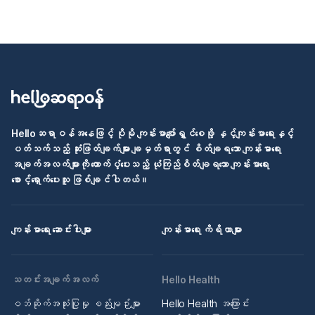
Helloဆရာဝန်အနေဖြင့် ပိုမို ကျန်းမာပျော်ရွှင်စေဖို့ နှင့်ကျန်းမာရေးနှင့်
ပတ်သက်သည့် ဆုံးဖြတ်ချက်များ ချမှတ်ရာတွင် စိတ်ချရသော ကျန်းမာရေး
အချက်အလက်များကို ထောက်ပံ့ပေးသည့် ယုံကြည်စိတ်ချရသော ကျန်းမာရေး
စောင့်ရှောက်ပေးသူ ဖြစ်ချင်ပါတယ်။
ကျန်းမာရေး ဆောင်းပါးများ
ကျန်းမာရေး ကိရိယာများ
သတင်းအချက်အလက်
Hello Health
ဝဘ်ဆိုက်အသုံးပြုမှု စည်းမျဉ်းများ
Hello Health အကြောင်း