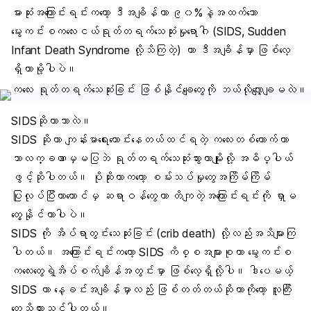
မားဆုံးအကြောင်းရင်းကတော့ ဒီအချိန်ဟာ ၉၀%နဲ့အထက်သော
မွေးကင်းစကလေးငယ်ရုတ်တရက်သေဆုံးမှုရောဂါ (SIDS, Sudden
Infant Death Syndrome လို့သိကြတဲ့) ဟာ ဒီအချိန်မှာ ဖြစ်လေ့
ရှိတာမို့ပါပဲ။
SIDSဆိုတာဘာလဲ။
SIDS ဆိုတာ ကျန်းမာရေးကောင်းနေတယ်ထင်ရတဲ့ ကလေးတစ်ယောက်ဟာ
ဘာလက္ခဏာမှမပြဘဲ ရုတ်တရက်သေဆုံးသွားတာမျိုးလို့ အဓိပ္ပါယ်
ဖွင့်ဆိုပါတယ်။ ပိုဆိုးတာကတော့ စမ်းသပ်မှုတွေအကြိမ်ကြိမ်
ပြုလုပ်ပြီးတာတောင်မှ ဆရာဝန်တွေဟာ တိကျတဲ့အကြောင်းရင်းကို ရှာမ
တွေ့နိုင်တာပါပဲ။
SIDS ကို အိပ်ရာတွင်းသေဆုံးခြင်း (crib death) လို့လည်းအသိများကြ
ပါတယ်။ အကြောင်းရင်းကတော့ SIDS ကိစ္စအများစုဟာ မွေးကင်းစ
ကလေးတွေရဲ့အိပ်စက်ချိန်အတွင်းမှာ ဖြစ်လေ့ရှိလို့ပါ။ ဒါပေမယ့်
SIDS ဟာ နေ့ခင်းအချိန်မှာလည်း ဖြစ်တတ်တယ်ဆိုတာကိုတော့ လူကြီး
တွေသိထားသင့်ပါတယ်။