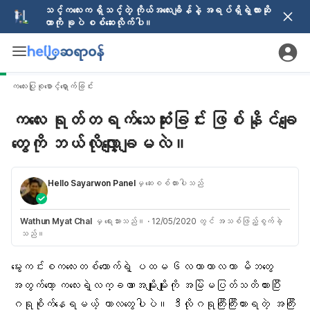
သင့်ကလေးက ရှိသင့်တဲ့ ကိုယ်အလေးချိန်နဲ့ အရပ်ရှိရဲ့လားဆို
တာကို ခုပဲ စစ်ဆေးလိုက်ပါ။
ကလေးပြုစုစောင့်ရှောက်ခြင်း
ကလေး ရုတ်တရက်သေဆုံးခြင်း ဖြစ်နိုင်ချေ
တွေကို ဘယ်လိုလျှော့ချမလဲ။
Hello Sayarwon Panel
မှ ဆေးစစ်ထားပါသည်
Wathun Myat Chal
မှ ရေးသားသည်။
·
12/05/2020 တွင် အသစ်ဖြည့်စွက်ခဲ့
သည်။
မွေးကင်းစကလေးတစ်ယောက်ရဲ့ ပထမ ၆လတာကာလဟာ မိဘတွေ
အတွက်တော့ ကလေးရဲ့လက္ခဏာအမျိုးမျိုးကို အမြဲမပြတ်သတိထားပြီး
ဂရုစိုက်နေရမယ့် ကာလတွေပါပဲ။ ဒီလိုဂရုကြီးကြီးထားရတဲ့ အကြီး