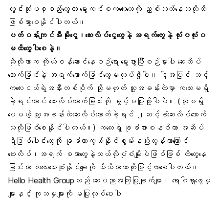
တွင်းသုံးပစ္စည်းတွေဟာ မွေးကင်းစကလေးတေကို ညှစ်သတ်နေသလိုထိ
ဖြစ်သွားစေနိုင်ပါတယ်။
ပတ်ဝန်းကျင်မီးခိုးငွေ့၊ဆေးလိပ်ငွေ့တွေနဲ့ အရက်တွေနဲ့ လုံးဝလုံးဝ
မထိတွေ့ပါစေနဲ့။
ဆိုလိုတာက ကိုယ်ဝန်ဆောင်နေစဉ်ရော မွေးဖွားပြီးစဉ်မှာပါ ဆေးလိပ်
သောက်ခြင်းနဲ့ အရက်သောက်ခြင်းတွေမလုပ်ဖို့ပါ။ ဒါ့အပြင် သင့်
ကလေးငယ်ရဲ့အနီးတစ်ဝိုက် သို့မဟုတ် သူ့အခန်းထဲမှာ ကလေးမရှိ
ခဲ့ရင်တောင် ဆေးလိပ်သောက်ခြင်းကို ခွင့်မပြုဖို့ပါပဲ။ (သူမရှိ
ပေမယ့် သူ့အခန်းထဲဆေးလိပ်သောက်ခဲ့ရင် ၂ဆင့်ခံဆေးလိပ်သောက်
သလိုဖြစ်စေနိုင်ပါတယ်။) ကလေးရဲ့ ခုခံအားစနစ်ဟာ အဆိပ်
ရှိဒြပ်ပေါင်းတွေကို ခုခံကာကွယ်နိုင်စွမ်းနည်းလွန်းတာကြောင့်
ဆေးလိပ်၊အရက် စတာတွေနဲ့ဘယ်လိုပုံစံမျိုးပဲဖြစ်ဖြစ် ထိတွေ့နေ
ခြင်းဟာ ကလေးသေဆုံးနိုင်ချေကို သိသိသာသာတိုးမြင့်လာစေပါတယ်။
Hello Health Groupသည် ဆေးပညာအကြံပြုချက်များ၊ ရောဂါရှာဖွေမှု
များနှင့် ကုသမှုများကို မပြုလုပ်ပေးပါ