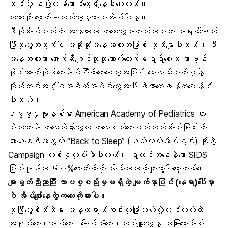
သင့်တဲ့ နည်းလမ်းကောင်းတွေရှိနေပါသေးတယ်။
ကလေးကို မှောက်ခုံဘယ်တော့မှပေးမအိပ်ပါနဲ့။
ဒီလိုအိပ်စက်တဲ့ အနေထားဟာ ကလေးတွေအတွက်သာမက အရွယ်ရောက်
ပြီးသူတွေအတွက်ပါ အဆိုးဆုံးအနေအထားအဖြစ် လူသိများပါတယ်။ ဒီ
အနေအထားဟာ အောက်ဆီဂျင်လုံလုံလောက်လောက်မရရှိစေဘဲ ကာဗွန်
ဒိုင်အောက်ဆိုဒ်တွေနဲ့ပိုပြီးထိတွေ့စေတဲ့အပြင် သွေးလည်ပတ်မှုနဲ့
ကိုယ်တွင်းအင်္ဂါအစိတ်အပိုင်းတွေအပေါ် ဖိအားတွေဖန်တီးပေးနိုင်
ပါတယ်။
၁၉၉၄ခုနှစ်မှာ American Academy of Pediatrics ဟာ
မိဘတွေနဲ့ ကလေးထိန်းတွေက ကလေးငယ်တွေပက်လက်အိပ်ခြင်းကို
အားပေးစေဖို့အတွက် “Back to Sleep” (ပက်လက်အိပ်ခြင်း) ဆိုတဲ့
Campaign တစ်ခုလုပ်ခဲ့ပါတယ်။ ရလဒ်အနေနဲ့တော့ SIDS
ဖြစ်နှုန်းဟာ ၆၀%လောက်ထိကို သိသိသာသာထိုးကျသွားပါတော့တယ်။ေ
ချာမွတ်ညီညာပြီး ဘာပစ္စည်းမှမရှိတဲ့ မျက်နှာပြင် (နေရာ)ပေါ်မှာ
ပဲ အိပ်ပျော်နေတဲ့ကလေးကိုထားပါ။
လူကြီးတွေစိတ်ထဲမှာ အန္တရာယ်ကင်းလုံခြုံတယ်လို့ထင်တတ်တဲ့
အရုပ်တွေ၊စောင်တွေ၊ခေါင်းအုံးတွေ၊တစ်သျှူးတွေနဲ့ အခြားသောအိမ်