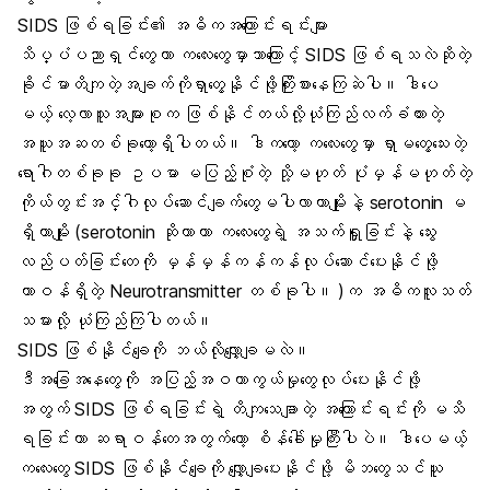
SIDS ဖြစ်ရခြင်း၏ အဓိကအကြောင်းရင်းများ
သိပ္ပံပညာရှင်တွေဟာ ကလေးတွေမှာဘာကြောင့် SIDS ဖြစ်ရသလဲဆိုတဲ့
ခိုင်မာတိကျတဲ့အချက်ကိုရှာတွေ့နိုင်ဖို့ကြိုးစားနေကြဆဲပါ။ ဒါပေ
မယ့် လေ့လာသူအများစုက ဖြစ်နိုင်တယ်လို့ယုံကြည်လက်ခံထားတဲ့
အယူအဆတစ်ခုတော့ရှိပါတယ်။ ဒါကတော့ ကလေးတွေမှာ ရှာမတွေ့သေးတဲ့
ရောဂါတစ်ခုခု ဥပမာ မပြည့်စုံတဲ့ သို့မဟုတ် ပုံမှန်မဟုတ်တဲ့
ကိုယ်တွင်းအင်္ဂါလုပ်ဆောင်ချက်တွေမပါလာတာမျိုးနဲ့ serotonin မ
ရှိတာမျိုး (serotonin ဆိုတာဟာ ကလေးတွေရဲ့ အသက်ရှူခြင်းနဲ့ သွေး
လည်ပတ်ခြင်းတေကို မှန်မှန်ကန်ကန်လုပ်ဆောင်ပေးနိုင်ဖို့
တာဝန်ရှိတဲ့ Neurotransmitter တစ်ခုပါ။ )က အဓိကလူသတ်
သမားလို့ ယုံကြည်ကြပါတယ်။
SIDS ဖြစ်နိုင်ချေကို ဘယ်လိုလျှော့ချမလဲ။
ဒီအခြေအနေတွေကို အပြည့်အဝကာကွယ်မှုတွေလုပ်ပေးနိုင်ဖို့
အတွက် SIDS ဖြစ်ရခြင်းရဲ့ တိကျသေချာတဲ့ အကြောင်းရင်းကို မသိ
ရခြင်းဟာ ဆရာဝန်တေအတွက်တော့ စိန်ခေါ်မှုကြီးပါပဲ။ ဒါပေမယ့်
ကလေးတွေ SIDS ဖြစ်နိုင်ချေကို လျှော့ချပေးနိုင်ဖို့ မိဘတွေသင်ယူ