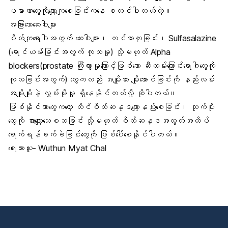
ပမာဏတွေကိုလျော့ကျစေခြင်းကနေ စတင်ပါတယ်တဲ့။
အခြားသောဆေးဝါးများ
စိတ်ကျရောဂါအတွက် ဆေးဝါးများ၊ ကင်ဆာကုခြင်း၊ Sulfasalazine
(ရောင်ယမ်းခြင်းအတွက် ကုသမှု) သို့မဟုတ် Alpha
blockers(prostate ကြီးထွားမှုကြောင့်ဖြစ်သော ဆီးလမ်းကြောင်းရောဂါတွေကို
ကုသခြင်းအတွက်) တွေကလည်း အမျိုးသား မျိုးအောင်ခြင်းကို နည်းလမ်း
အမျိုးမျိုးနဲ့ လွှမ်းမိုးမှု ရှိနေနိုင်တယ်လို့ ဆိုပါတယ်။
ဖြစ်နိုင်တာတွေကတော့ လိင်စိတ်ဆန္ဒလျော့နည်းစေခြင်း၊ သုက်ပိုး
တွေကို အားလျော့သေစသခြင်း သို့မဟုတ် စိတ်ဆန္ဒအထွတ်အထိပ်
ရောက်ရန်ခက်ခဲခြင်းတွေကို ဖြစ်ပေါ်စေနိုင်ပါတယ်။
ရေးသားသူ- Wuthun Myat Chal