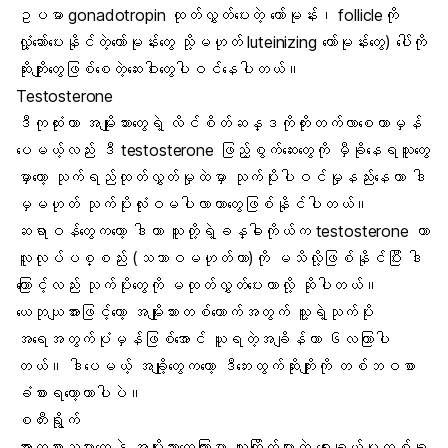
ဥပမာ gonadotropin ထုတ်လွှတ်ပေးတဲ့ ဟော်မုန်း၊ follicleကို
လှုံ့ဆော်ပေးနိုင်တဲ့ဟော်မုန်းတွေ သို့မဟုတ် luteinizing ဟော်မုန်းတွေ) ပေါ်ကို
ဆိုးကျိုးတွေဖြစ်စေတဲ့ဆေးဝါးတွေပါဝင်နေပါတယ်။
Testosterone
ဒီကုထုံးဟာ အမျိုးသားတွေရဲ့ လိင်စိတ်ဆန္ဒကိုတိုးတက်လာစေတာမှန်
ပေမယ့်လည်း ဒီ testosterone ဖြည့်စွက်ဆေးတွေကို မှီခိုနေရသူတွေ
မှာတော့ သုက်ရည်ထုတ်လွှတ်မှုထဲမှာ သုက်ပိုးပါဝင်မှုနည်းနေတာ ဒါ
မှမဟုတ် သုက်ပိုးလုံးဝမပါလာတာတွေဖြစ်နိုင်ပါတယ်။
ဆရာဝန်တွေကတော့ ဒါဟာ သူတို့ရဲ့ခန္ဓါကိုယ်က testosterone ဟာ
လူလုပ်ပစ္စည်း (သဘာဝမဟုတ်တာ)ကို မသိလို့ဖြစ်နိုင်ပြီး ဒါ
ကြောင့်လည်း သုက်ပိုးတွေကို မထုတ်လွှတ်ပေးတာလို့ ဆိုပါတယ်။
ယေဘုယျအားဖြင့်တော့ အမျိုးသားတစ်ယောက်အတွက် သူ့ရဲ့သုက်ပိုး
အရေအတွက်ပုံမှန်ဖြစ်အောင် ယူရတဲ့အချိန်ဟာ ၆လကြာပါ
တယ်။ ဒါပေမယ့် အချို့တွေကတော့ ဒီဘေးထွက်ဆိုးကျိုးကို တစ်ဘဝစာ
ခံစားရတော့တာပါပဲ။
စတီးရွိုက်
အားကစားသမားတွေနဲ့ အမျိုးသားတွေကြားမှာ လူကြိုက်များတဲ့ ရွေးချယ်မှုတစ်ခု