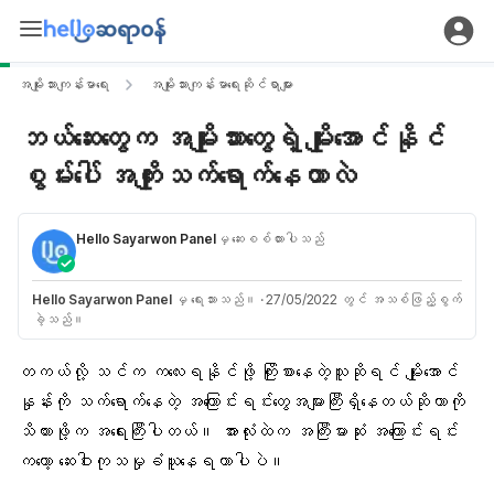
အမျိုးသားကျန်းမာရေး
အမျိုးသားကျန်းမာရေးဆိုင်ရာများ
ဘယ်ဆေးတွေက အမျိုးသားတွေရဲ့ မျိုးအောင်နိုင်
စွမ်းပေါ် အကျိုးသက်ရောက်နေတာလဲ
Hello Sayarwon Panel
မှ ဆေးစစ်ထားပါသည်
Hello Sayarwon Panel
မှ ရေးသားသည်။
·
27/05/2022 တွင် အသစ်ဖြည့်စွက်
ခဲ့သည်။
တကယ်လို့ သင်က ကလေးရနိုင်ဖို့ ကြိုးစားနေတဲ့သူဆိုရင် မျိုးအောင်
နှုန်းကို သက်ရောက်နေတဲ့ အကြောင်းရင်းတွေအများကြီးရှိနေတယ်ဆိုတာကို
သိထားဖို့က အရေးကြီးပါတယ်။ အားလုံးထဲက အကြီးမားဆုံး အကြောင်းရင်း
ကတော့ ဆေးဝါးကုသမှုခံယူနေရတာပါပဲ။