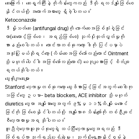
ဆေးခြောက်၊ ဆေးရွက်ကြီးနဲ့ ကိုကိန်းတွေကလည်း ဒီလို ရလဒ်မျိုးဖြစ်စေ
နိုင်တယ်လို့ အထောက်အထားတွေ ရှိခဲ့ပါတယ။်
Ketoconazole
ဒီ မှိုသတ်ဆေး (antifungal drug)ကို သောက်ဆေးအဖြစ်သုံးစွဲခြင်း
ဟာ(ဆေးတောင့်ဖြစ်စေ၊ အရည်ဖြစ်စေ) သုက်ပိုးထုတ်လွှတ်မှုကို
အားနည်းစေပါတယ်။ ကောင်းတာတစ်ခုကတော့ ဒါကို ပြင်ပမှာပဲ
အသုံးပြုမယ်ဆိုရင်တော့ (လိမ်းဆေးအဖြစ်သော်လည်းကောင်း Ointment
သို့မဟုတ် ပေါင်ဒါအဖြစ်သော်လည်းကောင်း) ယေဘုယျအားဖြင့် စိတ်ချ
ရတယ်ဆိုပါတယ်။
သွေးတိုးကျဆေးများ
Stanford လေ့လာမှုတစ်ခုကတော့ သွေးဖိအားမြင့်ခြင်းအတွက် ဆေးဝါးကု
သခြင်းတွေ ဥပမာ- beta blockers, ACE inhibitor သို့မဟုတ်
diuretics တွေဟာ အမျိုးသားတွေအတွက် ၉%မှ ၁၁%ထိ မျိုးမအောင်
ခြင်းကို ဖြစ်စေနိုင်ပါတယ်လို့ အမျိုးသား၈သိန်းကျော်ကို တစ်ဦးချင်း
စီလေ့လာထားမှုအရ ဆိုပါတယ။်
တူညီတဲ့လေ့လာသူအုပ်စုတွေရဲ့ ထပ်ပြီးလေ့လာမှုတွေအရလည်း ဒီ
ဖြစ်ရပ်ဟာ သုက်ရည်ပျစ်ချွဲမှု၊ သုက်ပိုးရွေ့လျားနိုင်စွမ်းနဲ့