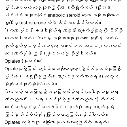
ဖြစ်နေပေမယ့် ယေဘုယျအားဖြင့်တော့ စတီးရွိုက်ဘယ်အမျိုးအစား
ဖြစ်ဖြစ် အထူးသဖြင့် anabolic steroid တွေဟာ အမျိုးသားမျိုးအောင်
မှုပေါ်မှာ testosterone လိုပဲ ထိခိုက်စေနိုင်ပါတယ်။
ဒါကတော့ ပုံမှန် ခန္ဓါကိုယ်ရဲ့ ဟော်မုန်းအချက်ပြမှုတွေကို ပိတ်ဆို့
စေတတ်ပါတယ်။ ဒါပေမဲ့ အမျိုးသားအများစုကတော့ သူတို့ရဲ့ သုက်ပိုး
ထုတ်လွှတ်မှုပုံမှန်အဆင့်ရောက်အောင် ၃လ ကနေ ၁၂လအတွင်း
ဆေးမသောက်ယုံနဲ့ ပြန်ရနိုင်တယ်လို့ ဆိုကြပါတယ်။
Opiates (မူးယစ်ဆေး)
Opiateသုံးစွဲခြင်း အချိန်ကာလတိုလေးမှာတော့ (ခွဲစိတ်မှုတစ်ခုပြီးလို့
ဖြစ်စေ၊ အရိုးကျိုးလို့ဖြစ်စေ နာကျင်မှုသက်သာစေရန်) ဘေးထွက်
ဆိုးကျိုးမရှိဘူးလို့ဆိုကြပါတယ်။
ဒါပေမယ့် ကာလကြာရှည် အသုံးပြုမယ်ဆိုရင် (ဆေးဝါးကုသမှုအရ
သော်လည်းကောင်း ၊ တရားမဝင်သုံးစွဲခြင်းသော်လည်းကောင်း) လိင်တံ
ထောင်မတ်မှုပုံမှန်မဟုတ်ခြင်း၊ သုက်ပိုးအရေအတွက်နည်း
ခြင်းနဲ့ လိင်စိတ်ဆုံးရှုံးခြင်းစတာတွေဖြစ်စေနိုင်ပါတယ်။
Opiates တွေနဲ့အတူ အခြားသော မူးယစ်ဆေးတွေဖြစ်တဲ့ အရက်၊