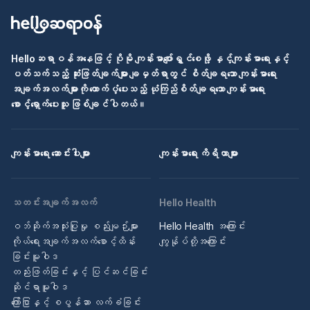
Helloဆရာဝန်အနေဖြင့် ပိုမို ကျန်းမာပျော်ရွှင်စေဖို့ နှင့်ကျန်းမာရေးနှင့်
ပတ်သက်သည့် ဆုံးဖြတ်ချက်များ ချမှတ်ရာတွင် စိတ်ချရသော ကျန်းမာရေး
အချက်အလက်များကို ထောက်ပံ့ပေးသည့် ယုံကြည်စိတ်ချရသော ကျန်းမာရေး
စောင့်ရှောက်ပေးသူ ဖြစ်ချင်ပါတယ်။
ကျန်းမာရေး ဆောင်းပါးများ
ကျန်းမာရေး ကိရိယာများ
သတင်းအချက်အလက်
Hello Health
ဝဘ်ဆိုက်အသုံးပြုမှု စည်းမျဉ်းများ
Hello Health အကြောင်း
ကိုယ်ရေးအချက်အလက်စောင့်ထိန်း
ကျွန်ုပ်တို့အကြောင်း
ခြင်းမူဝါဒ
တည်းဖြတ်ခြင်းနှင့် ပြင်ဆင်ခြင်း
ဆိုင်ရာမူဝါဒ
ကြော်ငြာနှင့် စပွန်ဆာ လက်ခံခြင်း