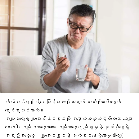
ကိုယ်ဝန်ရနိုင်ချေ မြင့်မားလာဖို့အတွက် ဘယ်လိုဆေးဝါးတွေကို
ရှောင်ရှားသင့်တာလဲ။
အမျိုးသားတွေရဲ့ မျိုးအောင်နိုင်စွမ်းကို အနှောက်အယှက်ဖြစ်စေသော ဆေးများ
အောက်ပါ အမျိုးအစားတွေမှာတော့ အမျိုးသားတွေရဲ့ မျိုးပွားမှုနဲ့ သုက်ပိုးတွေရဲ့
အရည်အသွေးတွေ၊ မျိုးအောင်ခြင်းနဲ့ ဆက်စပ်နေတဲ့ဟော်မုန်းတွေ(