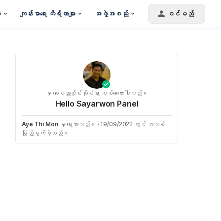
း
ကျန်းမာရေး ကိရိယာများ
အဖွဲ့အစည်း
ဝင်မည်
မှ ဆေးပညာပိုင်းဆိုင်ရာ စစ်ဆေးထားပါသည်။
Hello Sayarwon Panel
Aye Thi Mon
မှ ရေးသားသည်။
·
19/09/2022 တွင် အသစ်
ဖြည့်စွက်ခဲ့သည်။