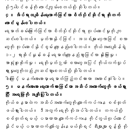
ပို၅ပေါင်ခန့်ကို လောင်ကျွမ်းစေတယ်လို့ ဆိုပါတယ်။
၄။ အိပ်ရာထချိန်ရေသောက်ခြင်းဟာ
စိတ်ပိုင်းဆိုင်ရာ
တိုးတက်
ကောင်းမွန်စေပါတယ်။
ရေဓာတ်ခမ်းခြောက်ခြင်းဟာ စိတ်ပိုင်းဆိုင်ရာ လုပ်ဆောင်မှုကို ကျ
ဆင်းစေပါတယ်။ မှတ်သားနိုင်ခြင်း၊ အသစ်များ လေ့လာခြင်း စတာ
တွေကို လုပ်ဆောင်နိုင်စွမ်း လျော့နည်းစေပါတယ်။
ကိုယ်အလေးချိန်
ရဲ့
၁-၂ ရာခိုင်နှုန်းခန့် ရေဓာတ်လျော့နည်းသွားခြင်းဟာ နိုးကြားမှု၊
အာရုံစူးစိုက်မှု၊ ရေတိုမှတ်ဉာဏ် စတာတွေအပြင် ကိုယ်လက်လှုပ်
ရှားမှုတွေကိုလည်း ကျဆင်းသွားစေတယ်လို့ ဆိုပါတယ်။
ဒါကြောင့် မနက်စောစောမှာ ရေဓာတ်ဖြည့်တင်းထားတာ အကောင်းဆုံးပါပဲ။
၅။
မနက်စောစော
ရေသောက်ထားခြင်းဟာ
အဆိပ်အတောက်တွေ
ကို ဖယ်ရှား
ပြီး အရေပြားကို အကျိုးပြုပါတယ်။
ကိုယ်ခန္ဓာထဲက အဆိပ်အတောက်တွေကို ကျောက်ကပ်ကနေ စစ်ထုတ်
ဖယ်ရှားပါတယ်။ ဒီအတွက် ရေကို လိုအပ်ပါတယ်။ တကယ်လို့
စစ်ထုတ်ရမယ့် ပမာဏဟာ ကျောက်ကပ်ကနေ ကိုင်တွယ်လုပ်ဆောင်
နိုင်မယ့် ပမာဏထက် ကျော်လွန်နေမယ်ဆိုရင် ဆီးများများစွန့်ဖို့ လို