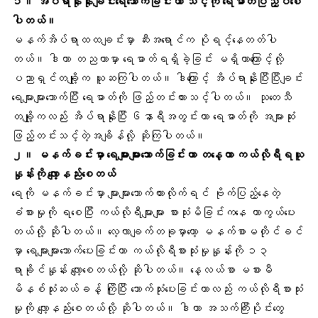
၁။
အိပ်ရာနိုးနိုးချင်းရေသောက်ခြင်း
ဟာ သင့်ကို ရေဓာတ်ပြည့်ဝစေ
ပါတယ်။
မနက်အိပ်ရာထထချင်းမှာ ဆီးအရောင်က ပိုရင့်နေတတ်ပါ
တယ်။ ဒါဟာ တညတာမှာ ရေဓာတ်ရရှိခဲ့ခြင်း မရှိတာကြောင့်လို့
ပညာရှင်တချို့က ယူဆကြပါတယ်။ ဒါကြောင့် အိပ်ရာနိုးပြီးပြီးချင်း
ရေများများသောက်ပြီး ရေဓာတ်ကို ဖြည့်တင်းထားသင့်ပါတယ်။ သုတေသီ
တချို့ကလည်း အိပ်ရာနိုးပြီး ၆နာရီအတွင်းဟာ ရေဓာတ်ကို အများဆုံး
ဖြည့်တင်းသင့်တဲ့အချိန်လို့ ဆိုကြပါတယ်။
၂။ မနက်ခင်းမှာ ရေများများသောက်ခြင်းဟာ တနေ့တာ ကယ်လိုရီရယူ
နှုန်းကို လျော့နည်းစေတယ်
ရေကို မနက်ခင်းမှာ များများသောက်ထားလိုက်ရင် ဗိုက်ပြည့်နေတဲ့
ခံစားမှုကို ရစေပြီး ကယ်လိုရီများများ စားသုံးမိခြင်းကနေ ကာကွယ်ပေး
တယ်လို့ ဆိုပါတယ်။ လေ့လာချက်တခုမှာတော့ မနက်စာမတိုင်ခင်
မှာ ရေများများသောက်ပေးခြင်းဟာ ကယ်လိုရီစားသုံးမှုနှုန်းကို ၁၃
ရာခိုင်နှုန်း လျော့စေတယ်လို့ ဆိုပါတယ်။ နေ့လယ်စာ မစားမီ
မိနစ်သုံးဆယ်ခန့် ကြိုပြီး သောက်သုံးပေးခြင်းဟာလည်း ကယ်လိုရီစားသုံး
မှုကို လျော့နည်းစေတယ်လို့ ဆိုပါတယ်။ ဒါဟာ အသက်ကြီးပိုင်းတွေ