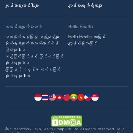
ကျန်းမာရေး ဆောင်းပါးများ
ကျန်းမာရေး ကိရိယာများ
သတင်းအချက်အလက်
Hello Health
ဝဘ်ဆိုက်အသုံးပြုမှု စည်းမျဉ်းများ
Hello Health အကြောင်း
ကိုယ်ရေးအချက်အလက်စောင့်ထိန်း
ကျွန်ုပ်တို့အကြောင်း
ခြင်းမူဝါဒ
တည်းဖြတ်ခြင်းနှင့် ပြင်ဆင်ခြင်း
ဆိုင်ရာမူဝါဒ
ကြော်ငြာနှင့် စပွန်ဆာ လက်ခံခြင်း
ဆိုင်ရာ မူဝါဒ
©{currentYear} Hello Health Group Pte. Ltd. All Rights Reserved. Hello