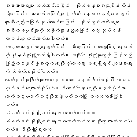
အစာအာဟာရများ သယ်ဆောင်ပေးခြင်း၊ ကိုယ်ခန္ဓာအပူချိန် ထိန်း
ညှိပေးခြင်း၊ အဆစ်အမြစ်များနဲ့ ကိုယ်ခန္ဓာစနစ်များအတွင်း
ချောဆီရည်အဖြစ် လုပ်ဆောင်ပေးခြင်း၊ ကိုယ်တွင်းကလီစာများ
အစိတ်အပိုင်းများကို ထိခိုက်မှုနည်းစေခြင်း စတဲ့ လုပ်ငန်း
တာဝန်တွေ ထမ်းဆောင်ပေးပါတယ်။
တနေ့တာအတွင်းမှာ ချွေးထွက်ခြင်း၊ ဆီးသွားခြင်း စတာတွေကြောင့် ရေဓာတ်
ကို ပုံမှန်ဆုံးရှုံးလျက်ရှိပါတယ်။ အဆိုပါ ဆုံးရှုံးမှုတွေကို ပြန်လည်
ဖြည့်တင်းနိုင်ဖို့အတွက် ရေကို လုံလောက်စွာ မရရှိရင် ကျန်းမာရေး
ကို ထိခိုက်စေနိုင်ပါတယ်။
နောက်ပိုင်းလူကြိုက်များလာတဲ့ ပုံစံကတော့ မနက်အိပ်ရာနိုးပြီး ဘာမှမ
လုပ်ခင် ရေသောက်ဖို့ပါပဲ။ ဒီဆောင်းပါးမှာ ရေကိုမနက်ပိုင်းမှာ
သောက်သင့်မသောက်သင့်ဆိုတာနဲ့ပတ်သက်ပြီး ဆက်လက်ဖော်ပြပါ
မယ်။
နံနက်ခင်း နိုးနိုးချင်း ရေအဝသောက်သင့်သလား
နံနက်ခင်း နိုးနိုးချင်း ရေအဝသောက်သင့်သလား ဆိုတော့ သောက်သင့်ပါ
တယ်။ ဒီလို ပြောရတာက