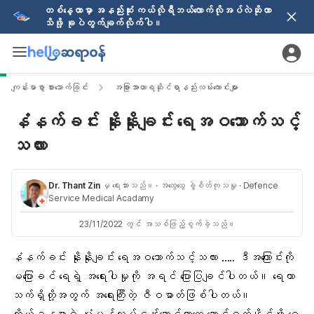
တစ်နေ့တာမှာ အနည်းဆုံး ကယ်လိုရီဘယ်လောက်လိုအပ်လဲဆိုတာ
သိဖို့ ခုပဲတွက်ချက်လိုက်ပါ။
ကျန်းမာစွာ စားသောက်ခြင်း
အခြားအာဟာရဆိုင်ရာနည်းလမ်းကောင်းများ
နံနက်ခင်း နိုးနိုးချင်း ရေအဝသောက်သင့်
သလား
Dr. Thant Zin
မှ ရေးသားသည်။
· အထွေထွေ ခွဲစိတ်ကုသမှု
· Defence
Service Medical Acadamy
23/11/2022 တွင် အသစ်ဖြည့်စွက်ခဲ့သည်။
နံနက်ခင်း နိုးနိုးချင်း ရေအဝသောက်သင့်သလား ….. ဒီအကြောင်းကို
မပြောခင် ရေရဲ့ အရေးပါမှုကို အရင် ပြောပြချင်ပါတယ်။ ရေဟာ
သက်ရှိတို့အတွက် အရေးကြီးတဲ့ ဇီဝဓာတ်ဖြစ်ပါတယ်။