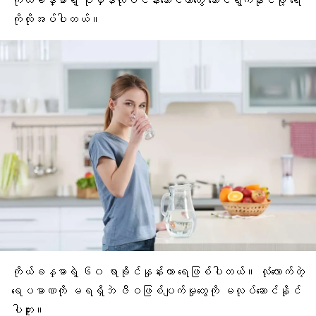
ကိုယ်ခန္ဓာ
ရဲ့ ပုံမှန်လုပ်ငန်းဆောင်တာတွေ ဆောင်ရွက်နိုင်ဖို့ ရေ
ကိုလိုအပ်ပါတယ်။
ကိုယ်ခန္ဓာရဲ့ ၆၀ ရာခိုင်နှုန်းဟာ ရေဖြစ်ပါတယ်။ လုံလောက်တဲ့
ရေပမာဏကို မရရှိဘဲ ဇီဝဖြစ်ပျက်မှုတွေကို မလုပ်ဆောင်နိုင်
ပါဘူး။