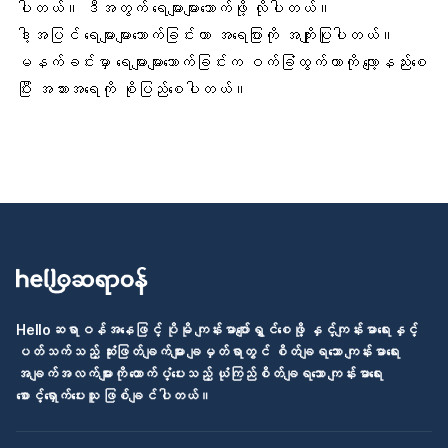
ပါတယ်။ ဒီအတွက် ရေများများသောက်ဖို့ လိုပါတယ်။
ဒါ့အပြင် ရေများများသောက်ခြင်းဟာ
အရေပြား
ကို အကျိုးပြုပါတယ်။
မနက်ခင်းမှာ ရေများများသောက်ခြင်းက
ဝက်ခြံထွက်တာ
ကို လျော့နည်းစေ
ပြီး အသားအရေကို စိုပြည်စေပါတယ်။
Helloဆရာဝန်အနေဖြင့် ပိုမို ကျန်းမာပျော်ရွှင်စေဖို့ နှင့်ကျန်းမာရေးနှင့်
ပတ်သက်သည့် ဆုံးဖြတ်ချက်များ ချမှတ်ရာတွင် စိတ်ချရသော ကျန်းမာရေး
အချက်အလက်များကို ထောက်ပံ့ပေးသည့် ယုံကြည်စိတ်ချရသော ကျန်းမာရေး
စောင့်ရှောက်ပေးသူ ဖြစ်ချင်ပါတယ်။