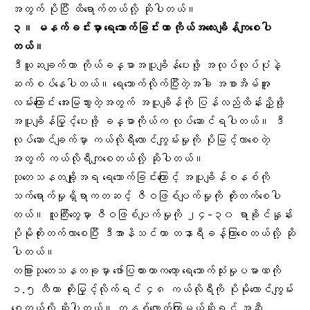
အတွက် ပိုပြီး ထိရောက်တယ်လို့ ဆိုပါတယ်။
၃။
မနက်ခင်း
မှာ
ရေသောက်ခြင်း
ဟာ ကိုယ်အလေးချိန်ကျစေပါ
တယ်။
ဒီယူဆချက်ဟာ ကိုယ်ခန္ဓာအပူချိန်ပေးဖို့ အလုပ်လုပ်ပုံနဲ့
ဆက်စပ်နေပါတယ်။ ရေသောက်လိုက်ပြီးတဲ့အခါ အစာအိမ်အူ
လမ်းကြောင်း အေးမြသွားတဲ့အတွက် အပူချိန်ကို ပြန်လည်ထိန်းညှိဖို့
အပူချိန်မြှင့်ပေးဖို့ ခန္ဓာကိုယ်က လုပ်ဆောင်ရပါတယ်။ ဒီ
လုပ်ဆောင်ချက်မှာ ကယ်လိုရီလောင်ကျွမ်းမှုကို ပိုမြင့်လာစေတဲ့
အတွက် ကယ်လိုရီကျစေတယ်လို့ ဆိုပါတယ်။
သုတေသနတချို့အရ ရေသောက်ခြင်းကြောင့် အပူချိန်စနစ်ကို
သက်ရောက်မှုရှိရာကတဆင့် ဇီဝဖြစ်ပျက်မှုကို တိုးတက်စေပါ
တယ်။ လူကြီးတွေမှာ ဇီဝဖြစ်ပျက်မှုကို ၂၄-၃၀ ရာခိုင်နှုန်း
ပိုမိုတိုးတက်လာစေပြီး ဒီအာနိသင်ဟာ တနာရီခန့်ကြာစေတယ်လို့ ဆို
ပါတယ်။
တခြားသုတေသနတခုမှာ ဖော်ပြထားတာကတော့ ရေသောက်သုံးမှုပမာဏကို
၁.၅ လီတာ တိုးမြှင့်လိုက်ရင် ၄၈ ကယ်လိုရီကို ပိုမိုလောင်ကျွမ်း
စေတယ်လို့ ဆိုပါတယ်။ တနှစ်လောက်ကြာမယ်ဆိုရင် အဆီ