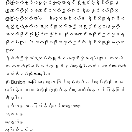
ထိုခြေထောက်ခွဲစိတ်မှုလုပ်ဖို့လေ့လာရင် ရိုးရှင်းတဲ့ခွဲစိတ်မှုနဲ့
ခြေထောက်ကိုလုံးဝအကောင်းပကတိဖြစ်အောင် ခွဲပေးနိုင်တယ်ဆိုတဲ့
ကြော်ငြာတွေကိုသတိထားပါ။ ဒါတွေကမှားပါတယ်။ ခွဲစိတ်မှုရဲ့အဓိက
ရည်ရွယ်ချက်က နာကျင်မှုသက်သာပြီး အရိုးပုံစံယွင်းနေမှုကို
အတတ်နိုင်ဆုံး ပြင်ပေးဖို့ပါ။ လုံးဝအကောင်းအတိုင်းပြင်လို့မရ
နိုင်ပါဘူး၊ ဒါကလှဖို့ပဖို့အတွက်ပြင်တဲ့ ခွဲစိတ်မှုမျိုးမဟုတ်
ဘူးလေ။
ခွဲစိတ်ပြီးတဲ့အခါကျပ်တဲ့ရှူးဖိနပ်တွေစီးလို့မရပါဘူး၊ တကယ်
က တသက်လုံးမစီးသင့်တဲ့ ရှူးဖိနပ်တွေရှိပါတယ်။ ကောင်းကောင်းတော်
မယ့်ဖိနပ်မျိုးသာရွေးပါ။
ထို Bunion အခြေအနေတွေက ကြပ်လွန်းတဲ့ဖိနပ်တွေစီးလို့ဆိုတာ မ
မေ့ပါနဲ့။ တကယ်လို့ထိုကဲ့သို့ဖိနပ်တွေဆက်စီးနေရင် ပြန်ဖြစ်
ဦးမှာပါပဲ။
ခွဲစိတ်မှုကနေဖြစ်နိုင်ချေရှိတာတွေကတော့-
နာကျင်မှု
သွေးထွက်မှု
ရောဂါပိုးဝင်မှု