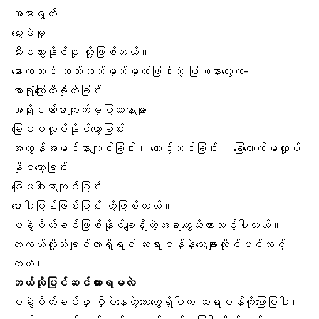
အမာရွတ်
သွေးခဲမှု
ဆီးမသွားနိုင်မှု တို့ဖြစ်တယ်။
နောက်ထပ် သတ်သတ်မှတ်မှတ်ဖြစ်တဲ့ ပြဿနာတွေက-
အာရုံကြောထိခိုက်ခြင်း
အရိုးဒဏ်ရာကျက်မှုပြဿနာများ
ခြေမမလှုပ်နိုင်တော့ခြင်း
အလွန်အမင်းနာကျင်ခြင်း၊ တောင့်တင်းခြင်း၊ ခြေထောက်မလှုပ်
နိုင်တော့ခြင်း
ခြေဖဝါးနာကျင်ခြင်း
ရောဂါပြန်ဖြစ်ခြင်း တို့ဖြစ်တယ်။
မခွဲစိတ်ခင်ဖြစ်နိုင်ချေရှိတဲ့အရာတွေသိထားသင့်ပါတယ်။
တကယ်လို့သိချင်တာရှိရင် ဆရာဝန်နဲ့သေချာတိုင်ပင်သင့်
တယ်။
ဘယ်လိုပြင်ဆင်ထားရမလဲ
မခွဲစိတ်ခင်မှာ မှီဝဲနေတဲ့ဆေးတွေရှိပါက ဆရာဝန်ကိုပြောပြပါ။