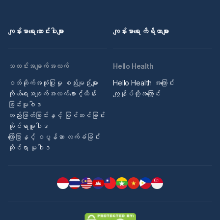
ကျန်းမာရေး ဆောင်းပါးများ
ကျန်းမာရေး ကိရိယာများ
သတင်းအချက်အလက်
Hello Health
ဝဘ်ဆိုက်အသုံးပြုမှု စည်းမျဉ်းများ
Hello Health အကြောင်း
ကိုယ်ရေးအချက်အလက်စောင့်ထိန်း
ကျွန်ုပ်တို့အကြောင်း
ခြင်းမူဝါဒ
တည်းဖြတ်ခြင်းနှင့် ပြင်ဆင်ခြင်း
ဆိုင်ရာမူဝါဒ
ကြော်ငြာနှင့် စပွန်ဆာ လက်ခံခြင်း
ဆိုင်ရာ မူဝါဒ