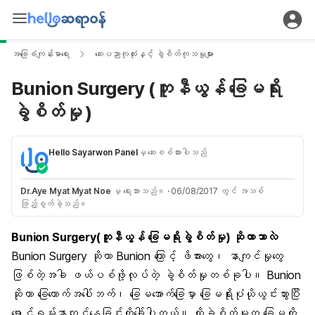
အခြေခံကျန်းမာရေး
ဆေးပညာကုထုံးနှင့် ခွဲစိတ်ကုသမှုများ
Bunion Surgery (ဘူနီယွန် ခြေမရိုး
ခွဲစိတ်မှု )
Hello Sayarwon Panel
မှ ဆေးစစ်ထားပါသည်
Dr.Aye Myat Myat Noe
မှ ရေးသားသည်။
·
06/08/2017 တွင် အသစ်
ဖြည့်စွက်ခဲ့သည်။
Bunion Surgery(ဘူနီယွန် ခြေမရိုးခွဲစိတ်မှု) ဆိုတာဘာလဲ
Bunion Surgery ဆိုတာ Bunion ကြောင့် ဖိအားတွေ၊ နာကျင်မှုတွေ
ဖြစ်တဲ့အခါ ဖယ်ပစ်ဖို့လုပ်တဲ့ ခွဲစိတ်မှုတစ်ခုပါ။ Bunion
ဆိုတာ ခြေထောက်အပေါ်ဘက်၊ ခြေမအောက်ခြေမှာ ခြေမရိုးပုံယိုယွင်းသွားပြီး
ရောင်ရမ်းနာကျင်နေခြင်းကိုခေါ်ပါတယ်။ ထိုခွဲစိတ်မှုက ခြေမကို