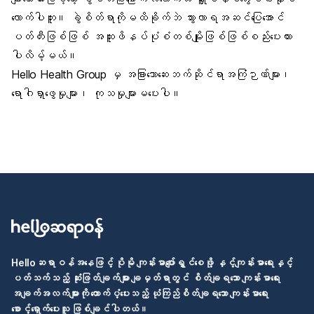
လောက်ပါဘူး။ ခွဲစိတ်ရာကိုမထိခိုက်ဘဲ သွားလာရအဆင်ပြေအောင်
ပတ်တီးဖြစ်ဖြစ် အထူးဖိနပ်ပုံစံတစ်မျိုးဖြစ်ဖြစ်စည်းပေးထား
ပါလိမ့်မယ်။
Hello Health Group မှ အခြားသောဆေးဘက်ဆိုင်ရာအကြံဉာဏ်များ၊
ရောဂါရှာဖွေမှုများ၊ ကုသမှုများမပေးပါ။
Helloဆရာဝန်အနေဖြင့် ပိုမို ကျန်းမာပျော်ရွှင်စေဖို့ နှင့်ကျန်းမာရေးနှင့်
ပတ်သက်သည့် ဆုံးဖြတ်ချက်များ ချမှတ်ရာတွင် စိတ်ချရသော ကျန်းမာရေး
အချက်အလက်များကို ထောက်ပံ့ပေးသည့် ယုံကြည်စိတ်ချရသော ကျန်းမာရေး
စောင့်ရှောက်ပေးသူ ဖြစ်ချင်ပါတယ်။