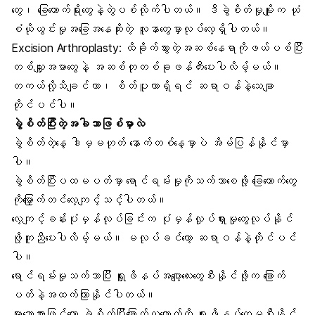
တွေ၊ ခြေထောက်ရိုးတွေနဲ့တွဲပစ်လိုက်ပါတယ်။ ဒီခွဲစိတ်မှုမျိုးက ယုံ
စံယိုယွင်းမှုအခြေအနေဆိုးတဲ့ လူနာတွေမှာလုပ်လေ့ရှိပါတယ်။
Excision Arthroplasty: ထိခိုက်သွားတဲ့အဆစ်နေရာကိုဖယ်ပစ်ပြီး
တစ်သျှူးအမာတွေနဲ့ အဆစ်တုတစ်ခုဖန်တီးပေးပါလိမ့်မယ်။
တကယ်လို့သိချင်တာ၊ စိတ်ပူတာရှိရင် ဆရာဝန်နဲ့သေချာ
တိုင်ပင်ပါ။
ခွဲစိတ်ပြီးတဲ့အခါဘာဖြစ်မှာလဲ
ခွဲစိတ်တဲ့နေ့ ဒါမှမဟုတ် နောက်တစ်နေ့မှာပဲ အိမ်ပြန်နိုင်မှာ
ပါ။
ခွဲစိတ်ပြီးပထမပတ်မှာ ရောင်ရမ်းမှုကိုသက်သာစေဖို့ ခြေထောက်တွေ
ကိုမြှောက်တင်လေ့ကျင့်သင့်ပါတယ်။
လေ့ကျင့်ခန်းပုံမှန်လုပ်ခြင်းက ပုံမှန်လှုပ်ရှားမှုတွေလုပ်နိုင်
ဖို့ကူညီပေးပါလိမ့်မယ်။ မလုပ်ခင်တော့ ဆရာဝန်နဲ့တိုင်ပင်
ပါ။
ရောင်ရမ်းမှုသက်သာပြီး ရှူးဖိနပ်အပျော့လေးတွေစီးနိုင်ဖို့က ခြောက်
ပတ်နဲ့အထက်ကြာနိုင်ပါတယ်။
များသောအားဖြင့်တော့ ခွဲစိတ်ပြီးခြောက်လလောက်ထိ ရှူးဖိနပ်တွေမစီးနိုင်