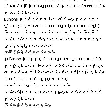
ပြန်ဆန့်ပေးပြီး ခြေချောင်းတွေကိုသာမန် ရှူးဖိနပ်တွေနဲ့တော်အောင် ပြန်
လုပ်ပေးနိုင်ပါတယ်။
Bunions များဖြစ်ရခြင်းအဓိကအကြောင်းကတော့ ရှူးဖိနပ်တွေက
ခြေမအတွက်လုံလောက်အောင် မကျယ်တာကြောင့်ဖြစ်တယ်။ ဒါကြောင့်
ခြေမကပုံမှန်နေရာမှာမနေနိုင်တော့ဘဲ ရောင်ရမ်းလာခြင်းဖြစ်
တယ်။ တခါတရံမှာ ထိုရောဂါက ခြေမအခြေမှာ အရိုးအဆစ်ရောင်
ခြင်းနဲ့ပါတွဲဖြစ်တတ်ပါတယ်။
ဘာကြောင့်ထိုခွဲစိတ်မှုလုပ်ရတာလဲ
ထို Bunion ခြေမရိုးပုံယွင်းခြင်းအများစုဟာ ခွဲစိတ်စရာမလိုပဲ
ကုသလို့ရပါတယ်။ ဒါပေမယ့် မခွဲစိတ်ဘဲမသက်သာဘူးဆိုရင်
တော့ နာကျင်မှုပျောက်ဖို့နဲ့ ခြေထောက်ပုံယွင်းနေမှုကိုပြင်ဖို့ ခွဲစိတ်ရ
ပါလိမ့်မယ်။ ခွဲစိတ်မှုကိုများသောအားဖြင့်-
မခွဲစိတ်ဘဲနာကျင်မှုမသက်သာတော့တဲ့အခါ
လမ်းလျှောက်ခြင်း ၊ ပုံမှန်လှုပ်ရှားမှုတွေမှာ ခက်ခဲနေပြီဆိုရင်
လုပ်လေ့ရှိပါတယ်။
ဖြစ်လာနိုင်တဲ့အန္တရာယ်တွေ