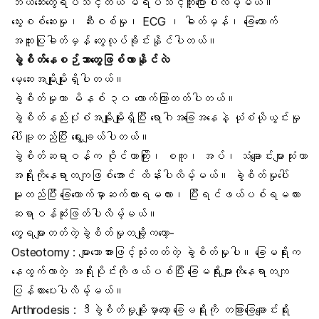
ဘယ်ဆေးတွေရပ်သင့်တယ် မရပ်သင့်ဘူးပြောပါလိမ့်မယ်။
သွေးစစ်ဆေးမှု၊ ဆီးစစ်မှု၊ ECG ၊ ဓါတ်မှန်၊ ခြေထောက်
အထူးပြုဓါတ်မှန် တွေလုပ်ခိုင်းနိုင်ပါတယ်။
ခွဲစိတ်နေစဉ်ဘာတွေဖြစ်လာနိုင်လဲ
မေ့ဆေးအမျိုးမျိုးရှိပါတယ်။
ခွဲစိတ်မှုဟာ မိနစ် ၃၀ လောက်ကြာတတ်ပါတယ်။
ခွဲစိတ်နည်းပုံစံအမျိုးမျိုးရှိပြီး ရောဂါအခြေအနေနဲ့ ယုံစံယိုယွင်းမှု
ပေါ်မူတည်ပြီး ရွေးချယ်ပါတယ်။
ခွဲစိတ်ဆရာဝန်က ဝိုင်ယာကြိုး၊ စကူ၊ အပ်၊ သံချောင်းများသုံးကာ
အရိုးကိုနေရာတကျဖြစ်အောင် ထိန်းပါလိမ့်မယ်။ ခွဲစိတ်မှုပေါ်
မူတည်ပြီး ခြေထောက်မှာဆက်ထားရမလား၊ ပြီးရင်ဖယ်ပစ်ရမလား
ဆရာဝန်ဆုံးဖြတ်ပါလိမ့်မယ်။
တွေ့ရများတတ်တဲ့ခွဲစိတ်မှုတချို့ကတော့-
Osteotomy : များသောအားဖြင့်သုံးတတ်တဲ့ ခွဲစိတ်မှုပါ။ ခြေမရိုးက
နေထွက်လာတဲ့ အရိုးပိုင်းကိုဖယ်ပစ်ပြီး ခြေမရိုးများကိုနေရာတကျ
ပြန်ထားပေးပါလိမ့်မယ်။
Arthrodesis : ဒီခွဲစိတ်မှုမျိုးမှာတော့ ခြေမရိုးကို တခြားခြေချောင်းရိုး