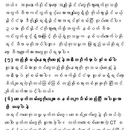
တယ်။ အခုနောက်ပိုင်းမှာတော့ အချို့နိုင်ငံတွေကိုသွားရောက်ကုသဖို့
အတွက် ဗီဇာကင်းလွတ်ခွင့်ပေးထားတာမျိုးတွေရှိလို့ ကိုယ်သွားနိုင်မယ့်
နိုင်ငံမှာ ဒီလိုမျိုးရရှိနိုင်လားအရင်စုံစမ်းပြီး လုပ်ဆောင်ပါ။
ဥပမာ ထိုင်းနိုင်ငံကိုသွားရောက်ဖို့အတွက် နှစ်ပတ် ဗီဇာ
ကင်းလွတ်ခွင့်ရှိတာကြောင့် ကိုယ့်ရဲ့
ကုသမှု
က နှစ်ပတ်အောက်ပဲဆို
ရင် ဗီဇာမလိုအပ်ပါဘူး။ ကိုယ့်ကုသမှုက ကြာရှည်မယ်ဆိုရင်
တော့ ဗီဇာလျှောက်ထားတာတွေလုပ်ရမှာပါ။
(၅) တည်းခိုမယ့်နေရာကိုဆေးရုံနဲ့အနီးတဝိုက်မှာပဲ စုံစမ်းပါ
လူနာရှင်မိသားစုဝင်တွေတည်းခိုဖို့နေရာကို ကုသမယ့်ဆေးရုံနဲ့
အနီးမှာပဲ စုံစမ်းထားပါ။ တစ်ဖက်နိုင်ငံမှာ လူခံမရှိရင်တော့
စိတ်ချရတဲ့ဟိုတယ်ဖြစ်ဖြစ် တည်းခိုစရာတစ်ခုခုကို ကြိုတင်
ချိတ်ဆက်ထားသင့်ပါတယ်။
(၆)
ဆေးမှတ်တမ်းတွေ
ကိုသေချာစနစ်တကျသိမ်းဆည်းပြီး အပါယူလာ
ဖို့ မမေ့ပါနဲ့
အရင်ကဆေးကုသမှုမှတ်တမ်းတွေ၊ဆေးစစ်ချက်တွေနဲ့ လိုအပ်တဲ့
ဆေးဝါးမှတ်တမ်းတွေကို ယူလာခဲ့ပါ။ လတ်တလောစစ်ဆေးထားတဲ့
CT စ