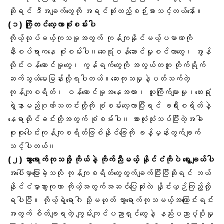
ဆိုရင် ဒီအချက်တွေကို အရင်ဆုံးထည့်စဉ်းစားသင့်တယ်နော်။
(၁) ကြိုတင်လေ့လာစုံစမ်းပါ
ကိုယ့်လုပ်မယ့်ကုသမှုအတွက် ကုန်ကျနိုင်မယ့်ပမာဏကို
နီးစပ်ရာကနေ စုံစမ်းပါ။ဆေးရုံဝန်ဆောင်မှုစင်တာတွေ၊ အွန်
လိုင်းဝန်ဆောင်မှုတွေ၊ ကွန်ရက်တွေကို အလွယ်တကူ တိုက်ရိုက်
ဆက်သွယ်မေးမြန်းလို့ရပါတယ်။ဆေးကုသမှုနဲ့ပတ်သက်တဲ့
ကုန်ကျစရိတ်၊ ဝန်ဆောင်မှုအနေအထား၊ လူကြိုက်များမှု၊ဆေးရုံ
ရဲ့နာမည်ဂုဏ်သတင်းတို့ကို စုံစမ်းလေ့လာပြီးရင် ခရီးစရိတ်နဲ့
နေရာထိုင်ခင်းတို့အတွက် စုံစမ်းပါ။ အားလုံးသုံးသပ်ပြီးတဲ့အခါ
စုစုပေါင်းကုန်ကျစရိတ်ဖြစ်နိုင်ခြေကို ခန့်မှန်းတွက်ချက်
သင့်ပါတယ်။
(၂) သွားရောက်ကုသဖို့ ကိုယ်နဲ့ ကိုက်ညီမယ့် နိုင်ငံကိုပဲ ရွေးချယ်ပါ
အပေါ်မှာပြောခဲ့သလို ကုန်ကျစရိတ်တွေတွက်ချက်ပြီးပြီဆိုရင် ဘယ်
နိုင်ငံမှာသွားကုတာ ကိုယ့်အတွက်အဆင်ပြေဆုံးလဲ နှိုင်းယှဉ်ကြည့်လို့
ရပါပြီ။ ကိုယ့်ရဲ့ရောဂါ သို့မဟုတ် သွားရောက်ကုသမယ့်အကြောင်းရင်း
အတွက် စိတ်ချရတဲ့ ကျွမ်းကျင်ပညာရှင်တွေနဲ့ နည်းပညာပံ့ပိုးမှု