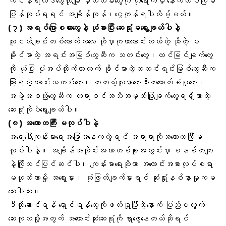
ကင်န်
ရလဒ်တွေလိုမျိုး မှတ်တမ်းတွေကို ဟိုရောက်မှ နောက်တစ်ကြိမ်
ပြန်လုပ်ရရင် အချိန်ကုန်၊ငွေကုန်ရပါလိမ့်မယ်။
(၇) အရပ်ပြောစကားတွေနဲ့ ယုံစားပြီး ဆေးရုံမရွေးချယ်ပါနဲ့
သူငယ်ချင်းတစ်ယောက်ကလေ ဟိုမှာကုတာကောင်းတယ်တဲ့ ဆိုတဲ့ မ
ခိုင်မာတဲ့ အရင်းအမြစ်တွေဆီက သတင်းတွေ၊ထင်မြင်ချက်တွေ
ကို ယုံပြီး ပုံအပ်လိုက်တာထက် ခိုင်မာတဲ့သတင်းရင်းမြစ်တွေဆီက
ကြားရတဲ့ ကောင်းသတင်းတွေ၊ တကယ့်
လူနာတွေ
ဆီကထောက်ခံမှုတွေ၊
အဖွဲ့အစည်းတွေဆီက တရားဝင်အသိအမှတ်ပြုချက်တွေရရှိထားတဲ့
ဆေးရုံကိုပဲရွေးချယ်ပါ။
(၈) အလောတကြီး မလုပ်ပါနဲ့
အရေးပေါ်ကျန်းမာရေးအခြေအနေ
ကလွဲရင် အရာရာကိုအလောတကြီးမ
လုပ်ပါနဲ့။ အချိန်အတိုင်းအတာတစ်ခုအတွင်းမှာ စနစ်တကျ
နဲ့ကြိုတင်ပြင်ဆင်ပါ။ ကျန်းမာရေးဆိုတာ အလောင်းအစားလုပ်စရာ
မဟုတ်တာမို့ အရွေးမှား၊ ဆုံးဖြတ်ချက်မှားရင် ဆုံးရှုံးနစ်နာမှုကမ
သေးပါဘူး။
ဒီလိုဆောင်ရန် ရှောင်ရန်တွေကိုဖတ်ရှုပြီးတဲ့နောက် ပြည်ပထွက်
ဆေးကုသဖို့အတွက် အကောင်းဆုံးဆေးရုံကို ရှာဖွေနေတယ်ဆိုရင်