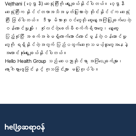
Vejthani (
ဝေ့ဌာနီ
) ဆေးရုံကြီးကို ရွေးချယ်နိုင်ပါတယ်။
ဝေ့ဌာနီ
ဆေးရုံကြီ
းက နိုင်ငံတကာအသိအမှတ်ပြုထားတဲ့ ထိုင်းနိုင်ငံက
ဆေးရုံ
ကြီ
း ဖြစ်ပါတယ်။ ဒီမှာ မိသားစုဝင်တွေလို ဆွေးနွေးအကြံပြုချက်ပေးတဲ့
ဝန်ဆောင်မှုမျိုး၊ စုံလင်တဲ့ခေတ်မီစက်ကိရိယာတွေ၊ နွေးထွေး
ပြည့်စုံပြီး အခက်အခဲမရှိလောက်အောင်ကောင်းမွန်တဲ့ဝန်ဆောင်မှု
တွေကို ရရှိနိုင်တဲ့အတွက် ပြည်ပထွက်ဆေးကုသမယ့်သူတွေအနေနဲ့
အကောင်းဆုံးရွေးချယ်နိုင်ပါတယ်။
Hello Health Group သည် ဆေးပညာဆိုင်ရာ အကြံပေးချက်များ၊
ရောဂါရှာဖွေခြင်းနှင့် ကုသခြင်းများ မပြုလုပ်ပါ။