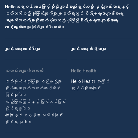
Helloဆရာဝန်အနေဖြင့် ပိုမို ကျန်းမာပျော်ရွှင်စေဖို့ နှင့်ကျန်းမာရေးနှင့်
ပတ်သက်သည့် ဆုံးဖြတ်ချက်များ ချမှတ်ရာတွင် စိတ်ချရသော ကျန်းမာရေး
အချက်အလက်များကို ထောက်ပံ့ပေးသည့် ယုံကြည်စိတ်ချရသော ကျန်းမာရေး
စောင့်ရှောက်ပေးသူ ဖြစ်ချင်ပါတယ်။
ကျန်းမာရေး ဆောင်းပါးများ
ကျန်းမာရေး ကိရိယာများ
သတင်းအချက်အလက်
Hello Health
ဝဘ်ဆိုက်အသုံးပြုမှု စည်းမျဉ်းများ
Hello Health အကြောင်း
ကိုယ်ရေးအချက်အလက်စောင့်ထိန်း
ကျွန်ုပ်တို့အကြောင်း
ခြင်းမူဝါဒ
တည်းဖြတ်ခြင်းနှင့် ပြင်ဆင်ခြင်း
ဆိုင်ရာမူဝါဒ
ကြော်ငြာနှင့် စပွန်ဆာ လက်ခံခြင်း
ဆိုင်ရာ မူဝါဒ