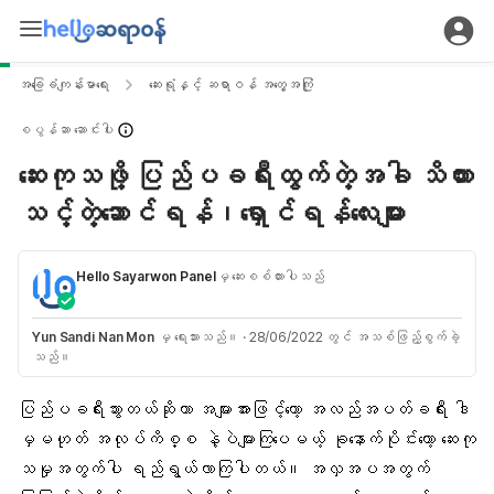
အခြေခံကျန်းမာရေး
ဆေးရုံနှင့် ဆရာဝန် အတွေ့အကြုံ
စပွန်ဆာ ဆောင်းပါး
ဆေးကုသဖို့ ပြည်ပခရီးထွက်တဲ့အခါ သိထား
သင့်တဲ့ဆောင်ရန်၊ရှောင်ရန်လေးများ
Hello Sayarwon Panel
မှ ဆေးစစ်ထားပါသည်
Yun Sandi Nan Mon
မှ ရေးသားသည်။
·
28/06/2022 တွင် အသစ်ဖြည့်စွက်ခဲ့
သည်။
ပြည်ပခရီးသွားတယ်ဆိုတာ အများအားဖြင့်တော့ အလည်အပတ်ခရီး ဒါ
မှမဟုတ် အလုပ်ကိစ္စ နဲ့ပဲများကြပေမယ့် ခုနောက်ပိုင်းတော့
ဆေးကု
သမှု
အတွက်ပါ ရည်ရွယ်လာကြပါတယ်။ အလှအပအတွက်