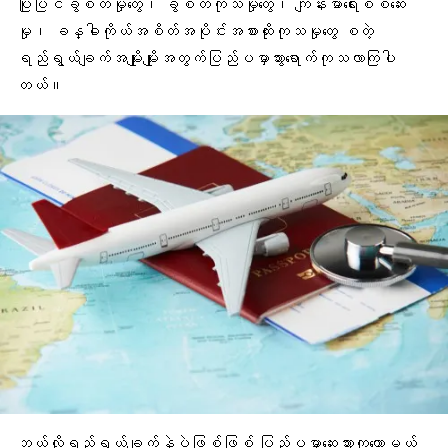
ပြုပြင်ခွဲစိတ်မှုတွေ
၊ ခွဲစိတ်ကုသမှုတွေ၊
ကျန်းမာရေးစစ်ဆေး
မှု
၊
ခန္ဓါကိုယ်အစိတ်အပိုင်း
အစားထိုးကုသမှုတွေ စတဲ့
ရည်ရွယ်ချက်အမျိုးမျိုးအတွက်ပြည်ပမှာသွားရောက်ကုသလာကြပါ
တယ်။
ဘယ်လိုရည်ရွယ်ချက်နဲ့ပဲဖြစ်ဖြစ် ပြည်ပမှာဆေးသွားကုတော့မယ်