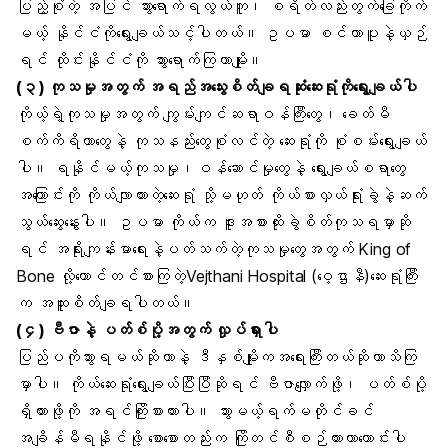
ပြည့်စုံတဲ့ အပြင် သွားရောက်ရလွယ်ကူ၊ စရိတ်လည်းတွက်ခြေကိုက်
မယ့် နိုင်ငံကိုရွေးချယ်သင့်ပါတယ်။ ဥပမာ စင်ကာပူနဲ့ယှဉ်
ရင် ထိုင်းနိုင်ငံကို သွားရောက်ကြတာမျိုး။
(၃) ကုသမှုအတွက် အရည်အသွေးစိတ်ချရဆုံးဆေးရုံကိုရွေးချယ်ပါ
ကိုယ့်ရဲ့ကုသမှုအတွက် ကျွမ်းကျင်ဆရာဝန်ကြီးတွေ၊ ခေတ်မီ
စက်ကိရိယာတွေနဲ့ ကုသနည်းတွေစုံလင်တဲ့ ဆေးရုံကို စုံစမ်းရွေးချယ်
ပါ။ ရနိုင်မယ့်ကုသမှု၊ဝန်ဆောင်မှုတွေနဲ့ ရွေးချယ်စရာတွေ
အကြောင်းကို ကိုယ်လျာထားတဲ့ဆေးရုံ သို့မဟုတ် ကိုယ်စားလှယ်ရုံးခွဲနဲ့ဆက်
သွယ်ဆွေးနွေးပါ။ ဥပမာ ကိုယ်က ဒူးအစားထိုးခွဲစိတ်ကုသရမှာဆို
ရင်
အရိုးကျန်းမာရေး
နဲ့ပတ်သက်တဲ့ကုသမှုတွေအတွက် King of
Bone လို့တောင်တင်စားကြတဲ့
Vejthani Hospital
(ဝေ့ဌာနီ)ဆေးရုံကြီး
က အထူးစိတ်ချရပါတယ်။
(၄) ဗီဇာနဲ့ ပတ်စ်ပို့အတွက် လှုပ်ရှားပါ
ပြည်ပကိုသွားရမယ်ဆိုတာနဲ့ ဒီနှစ်မျိုးကအရေးကြီးတယ်ဆိုတာသိကြ
မှာပါ။ ကိုယ်ဆေးရုံရွေးချယ်ပြီးပြီဆိုရင် ဗီဇာလျှောက်ဖို့၊ ပတ်စ်ပို့
ရှိထားဖို့ကို အရင်ကြိုးစားထားပါ။ သွားမယ့်ရက်မတိုင်ခင်
အချိန်မီရနိုင်ဖို့ စောစောတည်းက ကြိုတင်စီစဉ်ထားတာကောင်းပါ