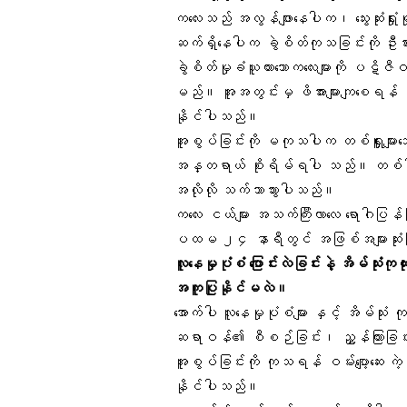
ကလေးသည် အလွန်ဖျားနေပါက၊ သွေးဆုံးရှု
ဆက်ရှိနေပါက ခွဲစိတ်ကုသခြင်းကို ဦးစာ
ခွဲစိတ်မှုခံယူထားသောကလေးများကို ပဋိဇီဝဆ
မည်။ အူအတွင်းမှ ဖိအားများကျစေရန် နှာခ
နိုင်ပါသည်။
အူစွပ်ခြင်းကို မကုသပါက တစ်ရှူးများသေခြင်
အန္တရာယ် စိုးရိမ်ရပါ သည်။ တစ်ခါ
အလိုလို သက်သာသွားပါသည်။
ကလေး ငယ်များ အသက်ကြီးလာလေ ရောဂါပြန်
ပထမ ၂၄ နာရီတွင် အဖြစ်အများဆုံ
လူနေမှုပုံစံ ပြောင်းလဲခြင်းနဲ့ အိမ်သုံးက
အကူပြုနိုင်မလဲ။
အောက်ပါ လူနေမှုပုံစံများ နှင့် အိမ်သုံး
ဆရာဝန်၏ စီစဉ်ခြင်း၊ ညွှန်ကြားခြင်းနှင
အူစွပ်ခြင်းကို ကုသရန် ဝမ်းပျော့ဆေး ကဲ့သ
နိုင်ပါသည်။