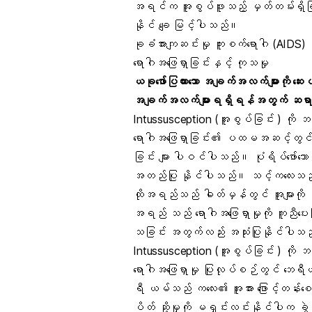
အရင်က အူစွပ်ဖူးသည့် မှတ်တမ်းရှိခ
နိုင် ချေ မြင့်ပါသည်။
ခုခံအားကျဆင်းမှု ကူးစက်ရောဂါ (AIDS) 
ရောဂါအဖြေရှာခြင်းနှင့် ကုသမှု
ယခုဖော်ပြထားသော အချက်အလက်များကို ဆေး
အချက်အလက်များရရှိရန်အတွက် ဆရာဝန
Intussusception (အူစွပ်ခြင်း ) ကို
ရောဂါအဖြေရှာခြင်း၏ ပထမအဆင့်တွင် သင
ခြင်း များ ပါဝင်ပါသည်။ ပုံရိပ်ဖော်သ
အတည်ပြု နိုင်ပါသည်။ သင့်ကလေးသ
ထိုအရည်သည် ဓါတ်မှန်တွင် အူများကို
အရည် သည် ရောဂါအဖြေရှာမှုကို ကူညီပေးပြ
သခြင်း အတွက်လည်း အသုံးပြုနိုင်ပါသ
Intussusception (အူစွပ်ခြင်း ) ကို
ရောဂါအဖြေရှာမှု ပြုလုပ်စဉ်တွင် ဘေရီ
ရီ ယမ်သည် ကလေး၏ အူအား ဖြောင့်တန်းစေ
ပိတ် ဆို့မှုကို မရှင်းလင်းနိုင်ပါက