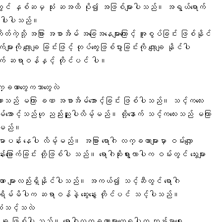
ားတွင် နှစ်ဆမှ သုံး ဆအထိ ပို၍ အဖြစ်များပါသည်။ အရွယ်ရောက်
ရှားပါးပါသည်။
ျိတ်ကဲ့သို့ အခြား အစာအိမ် အခြေအနေများကြောင့် အူစွပ်ခြင်း ဖြစ်နိုင်
လျော့ချ ခြင်းဖြင့် တုပ်ကွေးဖြစ်ပွားခြင်းကို လျော့ချ နိုင်ပါ
က် ဆရာဝန်နှင့် တိုင်ပင် ပါ။
လက္ခဏာတွေကဘာတွေလဲ
သည် မကြာ ခဏ အစာအိမ်အောင့်ခြင်း ဖြစ်ပါသည်။ သင့်ကလေး
အိမ်အောင့်သည်ဟု ညည်းညူပါလိမ့်မည်။ ထို့နောက် သင့်ကလေးသည် မကြာ
ာပါမည်။
ာပန်း နေပါ လိမ့်မည်။ အခြား ရောဂါ လက္ခဏာများမှာ ဝမ်းလျှော
ြောက်ခြင်း တို့ဖြစ်ပါ သည်။ ရောဂါဆိုးရွားလာပါက ဝမ်းတွင် သွေးများ
ဏာ များလည်းရှိနိုင်ပါသည်။ အကယ်၍ သင့်ဆီတွင် ရောဂါ
းရိမ်မိပါက ဆရာဝန်နဲ့ ဆွေးနွေး တိုင်ပင် သင့်ပါသည်။
ဆုံသင့်သလဲ
ခု ဖြစ်ပါ သည်။ ရောဂါလက္ခဏာများတွေ့ရပါက ကျန်းမာရေး