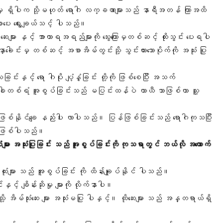
ံးမှု ရှိပါက သို့မဟုတ် ရောဂါ လက္ခဏာများသည် နာရီအတန် ကြာအထိ
းပေး ရွေးချယ်သင့် ပါသည်။
ေးများ နှင့် အာဟာရအရည်များကို သွေးကြောမှတစ်ဆင့် ထိုးသွင်း ပေးရပါ
ေါင်းမှ တစ်ဆင့် အစာအိမ်တွင်းသို့ သွင်းထားသောပိုက်ကို အသုံး ပြု
းနှင့် ရော ဂါပိုး ပျံ့နှံ့ခြင်း တို့ကို ဖြစ်စေပြီး အသက်
တစ်ရံ အူစွပ်ခြင်းသည် မပြင်းထန်ပဲ ယာယီ သာဖြစ်ကာ သူ့
ဖြစ်နိုင်ချေ နည်းပါး လာပါသည်။ ပြန်ဖြစ်ခြင်းသည် ရောဂါကုသပြီး
းဖြစ်ပါသည်။
ုထုံးများ အသုံးပြုခြင်း သည် အူစွပ်ခြင်းကို ကုသရာတွင် ဘယ်လို အထောက်
 ကုထုံးများ သည် အူစွပ်ခြင်း ကို ထိန်းချုပ်နိုင် ပါသည်။
့် ချိန်းဆိုမှု များကို လိုက်နာပါ။
ို့ အိမ်သုံးဆေး များ အသုံးမပြု ပါနှင့်။ ထိုဆေးများ သည် အန္တရာယ်ရှိ