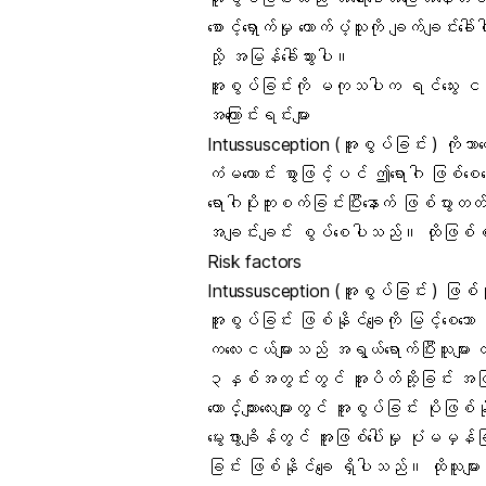
စောင့်ရှောက်မှု ထောက်ပံ့သူကို ချက်ချင်းခေ
သို့ အမြန်ခေါ်သွားပါ။
အူစွပ်ခြင်းကို မကုသပါက ရင်သွေး ငယ်မ
အကြောင်းရင်းများ
Intussusception (အူစွပ်ခြင်း ) ကို
ကံမကောင်း စွာဖြင့်ပင် ဤရောဂါ ဖြစ်စေ
ရောဂါပိုးကူးစက်ခြင်းပြီးနောက် ဖြစ်ပွ
အချင်းချင်း စွပ်စေပါသည်။ ထိုဖြစ်စ
Risk factors
Intussusception (အူစွပ်ခြင်း ) ဖြစ်
အူစွပ်ခြင်း ဖြစ်နိုင်ချေကို မြင့်စေသ
ကလေးငယ်များသည် အရွယ်ရောက်ပြီးသူမျ
၃နှစ်အတွင်းတွင် အူပိတ်ဆို့ခြင်း အဖ
ယောင်္ကျားလေးများတွင် အူစွပ်ခြင်း ပိုဖြ
မွေးဖွားချိန်တွင် အူဖြစ်ပေါ်မှု ပုံမမှန်
ခြင်း ဖြစ်နိုင်ချေ ရှိပါသည်။ ထိုသူမျာ