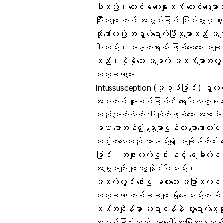
ပါသည်။ ကောင်မလေးများထက် ကောင်လေးမျ
ပြီးသူများ တွင် အူစွပ်ခြင်း ဖြစ်ပွားမှု 
သို့သော်လည်း အရွယ်ရောက်ပြီးသူများသည် အက
ပါသည်။ အန္တရာယ် ဖြစ်စေသော အချက်များကို 
သည်။ ပိုမိုသော အချက် အလက်များအတွ
လက္ခဏာများ
Intussusception (အူစွပ်ခြင်း ) ရဲ့
အစတွင် အူစွပ်ခြင်း၏ ရောဂါလက္ခဏာ
သည် ပျောက်လိုက် ပေါ်လိုက်ဖြစ်သော အစာ
ခဏ အော့အန်၍ ချွေးများပြန်ကာ ဖျော့တော့လ
သင့်ကလေးသည် အားနည်း၍ အချိန်တိုင်း မေ
ခြင်း၊ အဖျားတက်ခြင်း နှင့် ရေဓါတ်ခန်းခ
အချွဲအကျိ များ တွေ့နိုင်ပါသည်။
အထက်တွင် ဖော်ပြ မထားသော အခြားလက္ခ
လက္ခဏာ တစ်ခုခုများ ရှိနေသည်ဟု စို
ဘယ်အချိန်မှာ ဆရာဝန်နဲ့ သွားရောက်တွေ့
အူစွပ်ခြင်းသည် အရေးပေါ်အခြေအနေတစ်