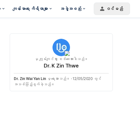
း
ကျန်းမာရေး ကိရိယာများ
အဖွဲ့အစည်း
ဝင်မည်
မှ ကျွမ်းကျင်စွာ စစ်ဆေးထားပါသည်။
Dr. K Zin Thwe
Dr. Zin Wai Yan Lin
မှ ရေးသားသည်။
·
12/05/2020 တွင်
အသစ်ဖြည့်စွက်ခဲ့သည်။