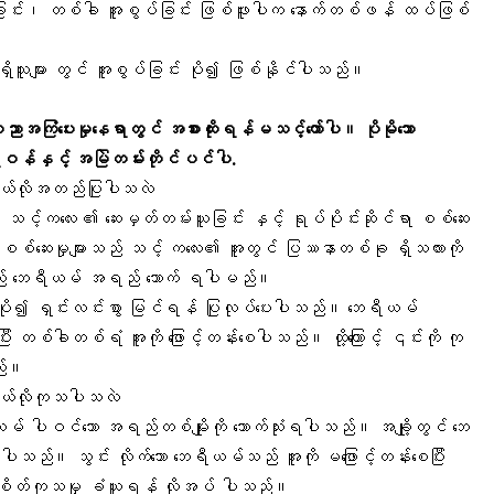
ြင်း၊ တစ်ခါ အူစွပ်ခြင်း ဖြစ်ဖူးပါက နောက်တစ်ဖန် ထပ်ဖြစ်
ရှိသူများ တွင် အူစွပ်ခြင်း ပို၍ ဖြစ်နိုင်ပါသည်။
ပညာအကြံပေးမှုနေရာတွင် အစားထိုးရန်မသင့်တော်ပါ။ ပိုမိုသော
်နှင့် အမြဲတမ်းတိုင်ပင်ပါ.
 ဘယ်လိုအတည်ပြုပါသလဲ
့်ကလေး ၏ ဆေးမှတ်တမ်းယူခြင်း နှင့် ရုပ်ပိုင်းဆိုင်ရာ စစ်ဆေး
ော စစ်ဆေးမှုများသည် သင့် ကလေး၏ အူတွင် ပြဿနာတစ်ခု ရှိသလားကို
ည် ဘေရီယမ် အရည် သောက် ရပါမည်။
 ပို၍ ရှင်းလင်းစွာ မြင်ရန် ပြုလုပ်ပေးပါသည်။ ဘေရီယမ်
ီး တစ်ခါတစ်ရံ အူကို ဖြောင့်တန်းစေပါသည်။ ထို့ကြောင့် ၎င်းကို ကု
ည်။
 ဘယ်လိုကုသပါသလဲ
ယမ် ပါဝင်သော အရည်တစ်မျိုးကို သောက်သုံးရပါသည်။ အချို့တွင် ဘေ
ပါသည်။ သွင်း လိုက်သော ဘေရီယမ်သည် အူကို မဖြောင့်တန်းစေပြီး
 ခွဲစိတ်ကုသမှု ခံယူရန် လိုအပ် ပါသည်။