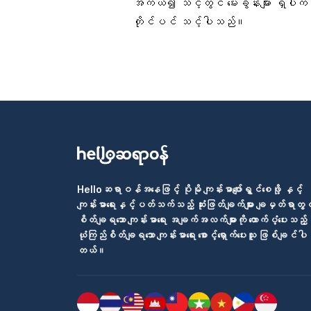
အကယ်၍ သင့်တွင် မေးခွန်းများ ရှိပါက သ
တိုင်ပင် သင့်ပါသည်။
Helloဆရာဝန်အနေဖြင့် ပိုမို ကျန်းမာပျော်ရွှင်စေဖို့ နှင့်
ကျန်းမာရေးနှင့်ပတ်သက်သည့် ဆုံးဖြတ်ချက်များ ချမှတ်ရာတွင
စိတ်ချရသော ကျန်းမာရေး အချက်အလက်များကို ထောက်ပံ့ပေးသည့်
ယုံကြည်စိတ်ချရသော ကျန်းမာရေး စောင့်ရှောက်ပေးသူ ဖြစ်ချင်ပါ
တယ်။