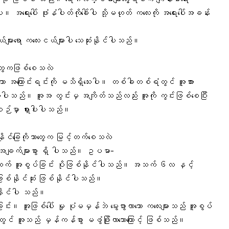
ါ်ပါ။ အရေးပေါ် ဖုံးနံပါတ်ကိုခေါ်ပါ သို့မဟုတ် ကလေးကို အရေးပေါ်အခန်း
ျားရော ကလေးငယ်များပါ သေဆုံးနိုင်ပါသည်။
ဘာတွေကဖြစ်စေသလဲ
သော အကြောင်းရင်းကို မသိရှိသေးပါ။ တစ်ခါတစ်ရံတွင် အူအား
ားတတ်ပါသည်။ အူအ တွင်းမှ အကျိတ်သည်လည်း အူကို ကွင်းဖြစ်စေပြီး
ဉ်မှာ ရှားပါးပါသည်။
နိုင်ခြေကိုဘာတွေက မြင့်တက်စေသလဲ
ော အချက်များစွာ ရှိ ပါသည်။ ဥပမာ-
ား ထက် အူစွပ်ခြင်း ပိုဖြစ်နိုင်ပါသည်။ အသက် ၆လ နှင့်
ြစ်နိုင်ဆုံး ဖြစ်နိုင်ပါသည်။
စ်နိုင်ပါ သည်။
ခြင်း။ အူဖြစ်ပေါ် မှု ပုံမမှန်ဘဲ မွေးဖွားလာသော ကလေးများသည် အူစွပ်
းတွင် အူသည် မှန်ကန်စွာ မဖွံဖြိုးလာသောကြောင့် ဖြစ်သည်။