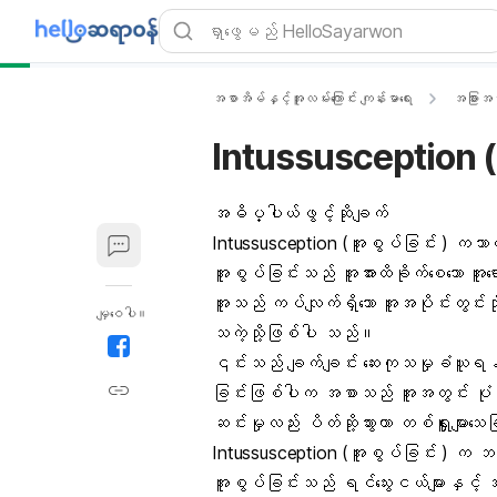
အစာအိမ်နှင့်အူလမ်းကြောင်း ကျန်းမာရေး
အခြားအစ
Intussusception (
အဓိပ္ပါယ်ဖွင့်ဆိုချက်
Intussusception (အူစွပ်ခြင်း ) ကဘ
အူစွပ်ခြင်းသည် အူအားထိခိုက်စေသော အ
အူသည် ကပ်လျက်ရှိသော အူအပိုင်းတွင်းသိ
မျှဝေပါ။
သကဲ့သို့ဖြစ်ပါ သည်။
၎င်းသည် ချက်ချင်း ဆေးကုသမှုခံယူရန်
ခြင်းဖြစ်ပါက အစာသည် အူအတွင်း ပုံမှန်အ
ဆင်းမှုလည်း ပိတ်ဆို့သွားကာ တစ်ရှူးများ
Intussusception (အူစွပ်ခြင်း ) က ဘ
အူစွပ်ခြင်းသည် ရင်သွေးငယ်များနှင့