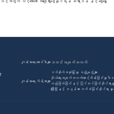
င့်အတွက် သင့်တော်သော အဖြေရှာဖွေနိုင်ရန် ဆရာဝန် နှင့် ဆွေးနွေး
ကျန်းမာရေး ဆောင်းပါးများ
သတင်းအချက်အလက်
ဝဘ်ဆိုက်အသုံးပြုမှု စည်းမျဉ်းများ
်
ကိုယ်ရေးအချက်အလက်စောင့်ထိန်းခြင်းမူဝါ
ကျန်းမာရေး ကိရိယာများ
တည်းဖြတ်ခြင်းနှင့် ပြင်ဆင်ခြင်းဆိုင်ရာ
ကြော်ငြာနှင့် စပွန်ဆာ လက်ခံခြင်းဆိုင်ရာ 