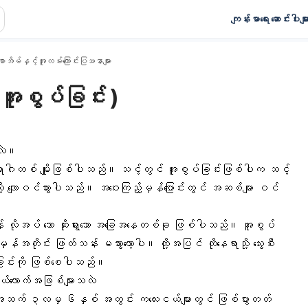
ကျန်းမာရေး ဆောင်းပါးမျာ
ာအိမ်နှင့်အူလမ်းကြောင်းပြဿနာများ
အူစွပ်ခြင်း )
ာလဲ။
ူရောဂါတစ် မျိုးဖြစ်ပါသည်။ သင့်တွင် အူစွပ်ခြင်းဖြစ်ပါက သင့်
ု့ လျောဝင်သွားပါသည်။ အဝေးကြည့်မှန်ပြောင်းတွင် အဆစ်များ ဝင်
 လိုအပ် သော ဆိုးရွားသော အခြေအနေတစ်ခု ဖြစ်ပါသည်။ အူစွပ်
တိုင်း ဖြတ်သန်း မသွားတော့ပါ။ ထို့အပြင် ထိုနေရာသို့ သွေးစီး
သေခြင်းကို ဖြစ်စေပါသည်။
ယ်လောက်အဖြစ်များသလဲ
် အသက် ၃လမှ ၆နှစ် အတွင်း ကလေးငယ်များတွင် ဖြစ်ပွားတတ်