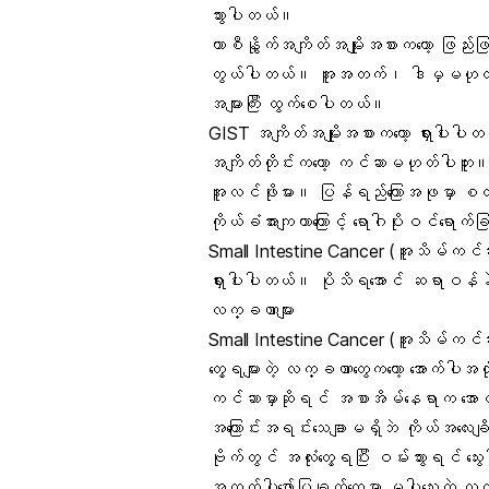
သွားပါတယ်။
ကာစီနွိုက်အကျိတ်အမျိုးအစားကတော့ ဖြည်းဖြည
တွယ်ပါတယ်။ အူအတက်၊ ဒါမှမဟုတ် အစာဟ
အများကြီး ထွက်စေပါတယ်။
GIST အကျိတ်အမျိုးအစားကတော့ ရှားပါးပ
အကျိတ်တိုင်းကတော့ ကင်ဆာမဟုတ်ပါဘူး
အူလင်ဖိုးမား။ ပြန်ရည်ကြောအဖုမှာ စ
ကိုယ်ခံအားကျတာကြောင့် ရောဂါပိုးဝင်ရောက်
Small Intestine Cancer (အူသိမ်ကင်
ရှားပါးပါတယ်။ ပိုသိရအောင် ဆရာဝန်နဲ့
လက္ခဏာများ
Small Intestine Cancer (အူသိမ်ကင်
တွေ့ရများတဲ့ လက္ခဏာတွေကတော့ အောက်ပါ
ကင်ဆာမှာဆိုရင် အစာအိမ်နေရာက အော
အကြောင်းအရင်းသေချာမရှိဘဲ ကိုယ်အလေး
ဗိုက်တွင် အလုံးတွေ့ရပြီး ဝမ်းသွားရင် သ
အထက်ပါဖော်ပြချက်တွေမှာ မပါသေးတဲ့ 