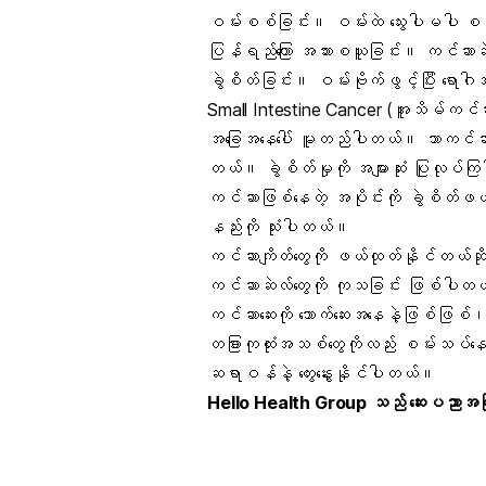
ဝမ်းစစ်ခြင်း။ ဝမ်းထဲ သွေးပါမပါ 
ပြန်ရည်ကြော အသားစယူခြင်း။ ကင်ဆာဆ
ခွဲစိတ်ခြင်း။ ဝမ်းဗိုက်ဖွင့်ပြီး ရ
Small Intestine Cancer (အူသိမ်ကင်
အခြေအနေပေါ် မူတည်ပါတယ်။ ဘာကင်ဆာ အ
တယ်။ ခွဲစိတ်မှုကို အများဆုံး ပြုလုပ
ကင်ဆာဖြစ်နေတဲ့ အပိုင်းကို ခွဲစိတ်ဖယ်
နည်းကို သုံးပါတယ်။
ကင်ဆာကျိတ်တွေကို ဖယ်ထုတ်နိုင်တယ်ဆို
ကင်ဆာဆဲလ်တွေကို ကုသခြင်း ဖြစ်ပါတ
ကင်ဆာဆေးကို သောက်ဆေးအနေနဲ့ဖြစ်ဖြစ်၊
တခြားကုထုံးအသစ်တွေကိုလည်း စမ်းသပ
ဆရာဝန်နဲ့ တွေးနွေးနိုင်ပါတယ်။
Hello Health Group
သည် ဆေးပညာအကြံပြ