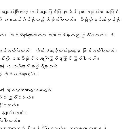
်းချင်းကြီးလာတဲ့ ကင်ဆာမျိုးဖြစ်ပြီး အူသိမ်ရဲ့အောက်ပိုင်းမှာ အမြစ်
ောင်းအိမ်ကိုလည်း ထိခိုက်ပါတယ်။ ဆီရိုတိုနင်ဟော်မုန်းကို
ါတယ်။ တဝက်ကျော်ကျော်လောက်က အစာအိမ်မှာလည်း ဖြစ်ပါတယ်။ ဒီ
။
တင်တတ်ပါတယ်။ ကိုယ်ခံအားချို့ယွင်းသူတွေမှာ ဖြစ်တတ်ပါတယ်။
ခြင်းကို မတားဆီးနိုင်ဘဲ ရောဂါဖြစ်ပွားခြင်း ဖြစ်ပါတယ်။
ဆာ) က ဘယ်လောက်အဖြစ်များသလဲ
 တိုင်ပင်ဆွေးနွေးပါ။
ဆာ) ရဲ့လက္ခဏာတွေကဘာတွေလဲ
အတိုင်း ဖြစ်ပါတယ်။
င့်ပါတယ်။
ချိန်ကျပါတယ်။
ွေးပါပါတယ်။
လက္ခဏာတွေလည်း ရှိနေနိုင်ပါသေးတယ်။ လက္ခဏာ တခုခုနဲ့