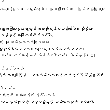
င်း
ခြေအနေများ (ဥပမာ ခရွန်းရောဂါ၊ အူမကြီးကင်ဆာ၊ ပြန်ရည်ကြောဖုများ
ပညာအကြံပေးမှုနေရာတွင် အစားထိုးရန်မသင့်တော်ပါ။ ပိုမိုသော
်နှင့် အမြဲတမ်းတိုင်ပင်ပါ.
ဆာ) ကို ဘယ်လိုအတည်ပြုပါသလဲ
ပြုလုပ်ပါလိမ့်မယ်။ ရောဂါရာဇဝင်မေးပါလိမ့်မယ်။
ပါလိမ့်မယ်။ ကင်ဆာရှိမရှိ သိနိုင်စေပါတယ်။ ဓါတ်မှန်၊ CT၊
ုလုပ်နိုင်ပါတယ်။
်ကို အစာမျိုပြွန်၊ အစာအိမ်ကတဆင့် ထည့်သွင်းပြီး ကြည့်ရှုခြင်း
င်ပါတယ်။
စည်းတွေကို စစ်ဆေးခြင်း ဖြစ်ပါတယ်။
ေ ထုတ်လုပ်တဲ့ ပစ္စည်းတွေကို ဘယ်လောက်များလဲ စစ်ဆေးပါ