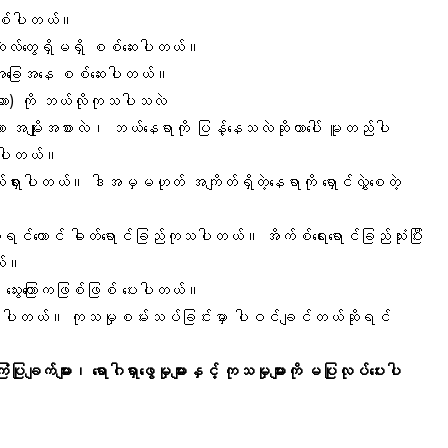
စစ်ပါတယ်။
ဲလ်တွေရှိမရှိ စစ်ဆေးပါတယ်။
ောဂါအခြေအနေ စစ်ဆေးပါတယ်။
ဆာ) ကို ဘယ်လိုကုသပါသလဲ
မျိုးအစားလဲ၊ ဘယ်နေရာကို ပြန့်နေသလဲဆိုတာပေါ် မူတည်ပါ
်ကြပါတယ်။
ရှားပါတယ်။ ဒါအမှမဟုတ် အကျိတ်ရှိတဲ့နေရာကို ရှောင်လွှဲစေတဲ့
ရင်တောင် ဓါတ်ရောင်ခြည်ကုသပါတယ်။ အိက်စ်ရေးရောင်ခြည်သုံးပြီး
ယ်။
 သွေးကြောကဖြစ်ဖြစ် ပေးပါတယ်။
်နေပါတယ်။ ကုသမှုစမ်းသပ်ခြင်းမှာ ပါဝင်ချင်တယ်ဆိုရင်
ုချက်များ၊ ရောဂါရှာဖွေမှုများနှင့် ကုသမှုများကို မပြုလုပ်ပေးပါ