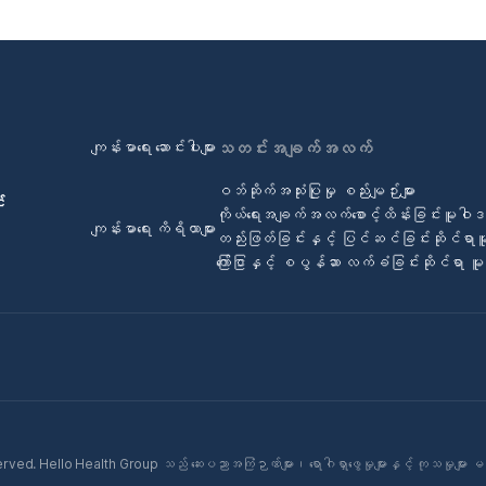
ကျန်းမာရေး ဆောင်းပါးများ
သတင်းအချက်အလက်
ဝဘ်ဆိုက်အသုံးပြုမှု စည်းမျဉ်းများ
်
ကိုယ်ရေးအချက်အလက်စောင့်ထိန်းခြင်းမူဝါ
ကျန်းမာရေး ကိရိယာများ
တည်းဖြတ်ခြင်းနှင့် ပြင်ဆင်ခြင်းဆိုင်ရာ
ကြော်ငြာနှင့် စပွန်ဆာ လက်ခံခြင်းဆိုင်ရာ 
ed. Hello Health Group သည် ဆေးပညာအကြံဉာဏ်များ၊ ရောဂါရှာဖွေမှုများနှင့် ကုသမှုများ မ