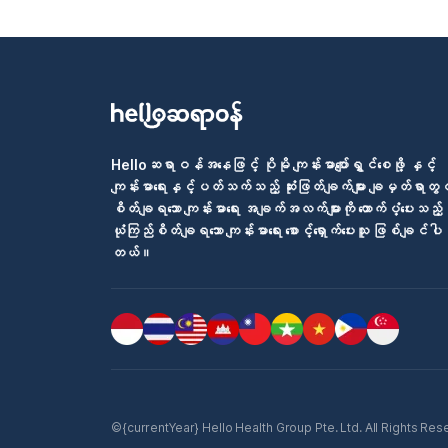
Helloဆရာဝန်အနေဖြင့် ပိုမို ကျန်းမာပျော်ရွှင်စေဖို့ နှင့်
ကျန်းမာရေးနှင့်ပတ်သက်သည့် ဆုံးဖြတ်ချက်များ ချမှတ်ရာတွင
စိတ်ချရသော ကျန်းမာရေး အချက်အလက်များကို ထောက်ပံ့ပေးသည့်
ယုံကြည်စိတ်ချရသော ကျန်းမာရေး စောင့်ရှောက်ပေးသူ ဖြစ်ချင်ပါ
တယ်။
©{currentYear} Hello Health Group Pte. Ltd. All Rights Reserv