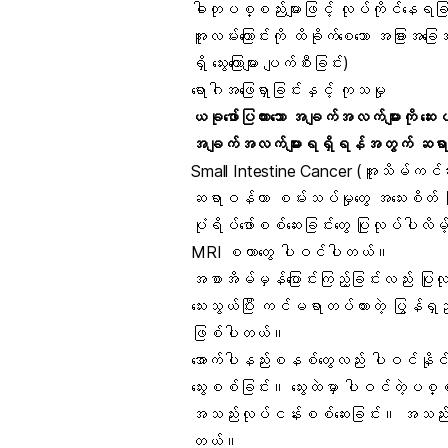
ဓါတုပစ္စည်းများဖြင့် လုပ်ကိုင်နေရခြ
အူလမ်းကြောင်းကို ထိခိုက်စေသော အခြားအ
ရှိ သွေးကြောများ ပျက်စီးခြင်း)
ရောဂါအဖြေရှာခြင်းနှင့် ကုသမှု
ယခုဖော်ပြထားသော အချက်အလက်များကို ဆေး
အချက်အလက်များရရှိရန်အတွက် ဆရာဝန
Small Intestine Cancer (အူသိမ်ကင်
ဆရာဝန်ဟာ စမ်းသပ်မှုတွေ အသေးစိတ် 
ပုံရိပ်ဖော်စစ်ဆေးခြင်းတွေ ပြုလုပ်
MRI စတာတွေ ပါဝင်ပါတယ်။
အစာအိမ်မှန်ပြောင်းကြည့်ခြင်းလည်း ပြ
သေးသွယ်ပြီး ကင်မရာတပ်ထားတဲ့ ပြွန်ရှည
ဖြစ်ပါတယ်။
အောက်ပါနည်းစနစ်တွေလည်း ပါဝင်နို
သွေးစစ်ခြင်း။ သွေးထဲမှာ ပါဝင်တဲ့ပစ္
အသည်းလုပ်ငန်းစစ်ဆေးခြင်း။ အသည်းကန
တယ်။