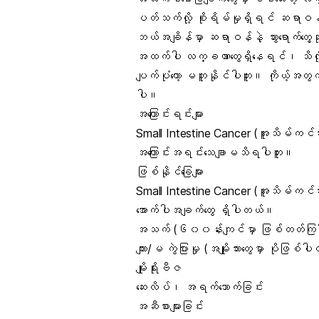
ပတ်သက်လို့ စိုးရိမ်မှုရှိရင် ဆရာဝ
ဘယ်အချိန်မှာ ဆရာဝန်နဲ့ သွားရောက်တွေ့
အထက်ပါ လက္ခဏာတွေရှိနေရင်၊ သိလိုတ
ပျက်ပုံတော့ မတူနိုင်ပါဘူး။ ကိုယ့်အ
ပါ။
အကြောင်းရင်းများ
Small Intestine Cancer (အူသိမ်ကင်
အကြောင်းအရင်းသေချာမသိရပါဘူး။
ဖြစ်နိုင်ခြေများ
Small Intestine Cancer (အူသိမ်ကင်ဆာ
အောက်ပါအချက်တွေ ရှိပါတယ်။
အသက် (၆၀၀န်းကျင်မှာ ဖြစ်တတ်ကြ
ကျား/မ ကွဲပြားမှု (အမျိုးသားတွေမှာ ပိုဖြစ်ပ
မျိုးရိုးဗီဇ
ဆေးလိပ်၊ အရက်သောက်ခြင်း
အဆီစားများခြင်း