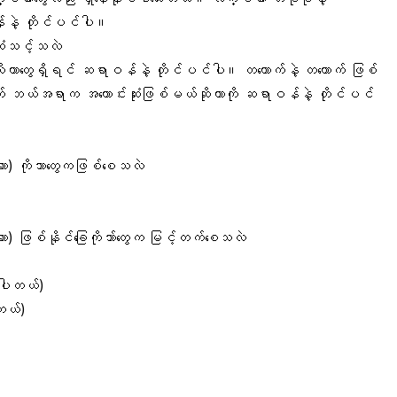
န်နဲ့ တိုင်ပင်ပါ။
ဆုံသင့်သလဲ
ာတွေရှိရင် ဆရာဝန်နဲ့ တိုင်ပင်ပါ။ တယောက်နဲ့ တယောက် ဖြစ်
တွက် ဘယ်အရာက အကောင်းဆုံးဖြစ်မယ်ဆိုတာကို ဆရာဝန်နဲ့ တိုင်ပင်
ဆာ) ကိုဘာတွေကဖြစ်စေသလဲ
) ဖြစ်နိုင်ခြေကိုဘာ်တွေက မြင့်တက်စေသလဲ
ပါတယ်)
ါတယ်)