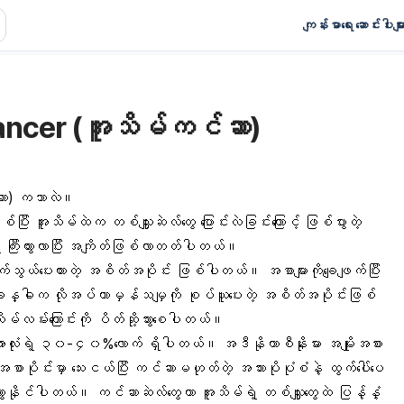
ကျန်းမာရေး ဆောင်းပါးမျာ
Cancer (အူသိမ်ကင်ဆာ)
်ဆာ) ကဘာလဲ။
ြီး အူသိမ်ထဲက တစ်သျှူးဆဲလ်တွေ ပြောင်းလဲခြင်းကြောင့် ဖြစ်ပွားတဲ့
ြီးထွားလာပြီး အကျိတ်ဖြစ်လာတတ်ပါတယ်။
်သွယ်ပေးထားတဲ့ အစိတ်အပိုင်း ဖြစ်ပါတယ်။ အစာများကိုချေဖျက်ပြီး
န္ဓါက လိုအပ်တာမှန်သမျှကို စုပ်ယူပေးတဲ့ အစိတ်အပိုင်းဖြစ်
်းကြောင်းကို ပိတ်ဆို့သွားစေပါတယ်။
းလုံးရဲ့ ၃၀-၄၀%လောက် ရှိပါတယ်။ အဒီနိုကာစီနိုးမား အမျိုးအစား
ိုင်းမှာ သေးငယ်ပြီး ကင်ဆာမဟုတ်တဲ့ အသားပိုပုံစံနဲ့ ထွက်ပေါ်ပေ
ွားနိုင်ပါတယ်။ ကင်ဆာဆဲလ်တွေဟာ အူသိမ်ရဲ့ တစ်သျှူးတွေထဲ ပြန့်နှံ့