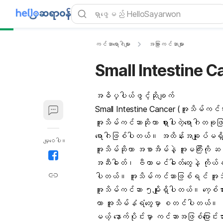
ကင်ဆာရောဂါများ
အခြားကင်ဆာများ
Small Intestine 
အဓိပ္ပါယ်ဖွင့်ဆိုချက်
Small Intestine Cancer (အူသိမ်ကင
အူသိမ်ကင်ဆာဆိုတာ ရှားပါးတဲ့ရောဂါတခုဖြစ်ပ
ရောဂါဖြစ်ပါတယ်။ အထိန်းအချုပ်မရှိ က
မျှဝေပါ။
အူသိမ်ဆိုတာ အစာအိမ်နဲ့ အူမကြီးကို ဆက
အဆီဓါတ်၊ ဗီတာမင်ဓါတ်တွေနဲ့ ကိုယ်ခ
ပါတယ်။ အူသိမ်ကင်ဆာဖြစ်ရင် အူသိမ်လမ
အူသိမ်ကင်ဆာ ၅မျိုးရှိပါတယ်။ ကေ့စ်အာ
ဟာ အူသိမ်နံရံတွေမှာ စတင်ပါတယ်။ အစာပ
မယ့် နောက်ပိုင်းမှာ ကင်ဆာအဖြစ်ပြောင်းသ