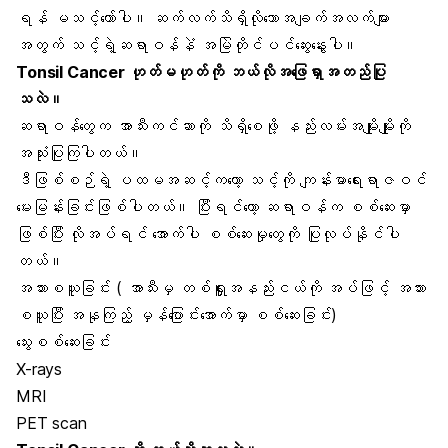
ရန် မသင့်တော်ပါ။ ဆက်လက်သိရှိလိုသောအချက်အလက်များ
အတွက် သင့်ရဲ့ဆရာဝန်နဲံ အမြဲတိုင်ပင်ဆွေးနွေးပါ။
Tonsil Cancer ဟုတ်မဟုတ်ကို ဘယ်လိုအဖြေရှာအတည်ပြု
သလဲ။
ဆရာဝန်တွေက အာသီးကင်ဆာကို သိရှိစေဖို့ နည်းလမ်းအမျိုးမျိုးကို
အသုံးပြုကြပါတယ်။
ဒီဖြစ်စဉ်ရဲ့ ပထမအဆင့်ကတော့ သင့်ကို ကျန်းမာရေးရာဇဝင်
မေးမြန်းခြင်းဖြစ်ပါတယ်။ ပြီးရင်တော့ ဆရာဝန်က စစ်ဆေးမှာ
ဖြစ်ပြီး လိုအပ်ရင် အောက်ပါ စစ်ဆေးမှုတွေကို ပြုလုပ်နိုင်ပါ
တယ်။
အသားစယူခြင်း ( အာသီးမှ တစ်ရှူးအနည်းငယ်ကို အပ်ဖြင့် အသား
စယူပြီး အနုကြည့် မှန်ပြောင်းအောက်မှာ စစ်ဆေးခြင်း)
သွေးစစ်ဆေးခြင်း
X-rays
MRI
PET scan