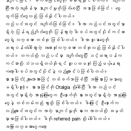
နာကျင်ခြင်း၊ ခက်ခဲခြင်းတွေကို ခံစားရနိုင်ပါတယ်။ အကျိတ်
ကြီးလာတဲ့အချိန်မှာ နာကျင်မှုကိုဖြစ်စေပြီး အနာဖြစ်ခြင်း၊ သွေး
ထွက်ခြင်းတွေလည်း ဖြစ်နိုင်ပါတယ်။
လည်ပင်းအတွင်း အကျိတ်ဖြစ်ခြင်း။ ဒါဟာ လည်ပင်းအတွင်းမှာ
ရှိတဲ့ ပြန်ရည်ကျိတ်တွေကို ပြန့်သွားတဲ့ ပါးစပ်အတွင်းပိုင်းကင်ဆာ
တွေရဲ့ လက္ခဏာ တစ်ခု ဖြစ်ပါတယ်။ ဒါဟာ လူနာတွေကို
ဆရာဝန်ထံခေါ်သွားတဲ့ အစောဆုံးလက္ခဏာ တစ်ခုလည်း ဖြစ်နိုင်ပါ
တယ်။ တကယ်လို့ လည်ပင်းမှာ အကျိတ်တွေ့ပြီး သင့်ဆရာဝန်က
ကင်ဆာလို့ သံသယရှိတယ်ဆိုရင် သူပထမဆုံး ကြည့်မယ့်နေရာ
ကတော့ပါးစပ်အတွင်းပိုင်းနဲ့ လည်ချောင်းပဲဖြစ်ပါတယ်။
နားနာခြင်း( များသောအားဖြင့် တစ်ဖက်သာဖြစ်ပြီး အခြားနားပြဿနာတွေ
မရှိပါဘူး)။ နားနာခြင်းကို Otalgia လို့ခေါ်ပြီး ဒါဟာ လည်ပင်း
အတွင်းမှာရှိတဲ့ အာရုံကြောတွေက ဦးနှောက်ကို နားအတွင်းမှာရှိတဲ့ အာရုံကြော
တွေနဲ့ တစ်လမ်းတည်း သွားလို့ ဖြစ်ပါတယ်။ ဒါကြောင့် ဦးနှောက်က
လည်ချောင်းအတွင်းက လာတဲ့ နာကျင်မှုကို နားက လာတယ်လို့ အမှတ်
မှားတာဖြစ်ပါတယ်။ ဒါကို referred pain လို့ ခေါ်ပါတယ်။
အခြားလက္ခဏာတွေကတော့