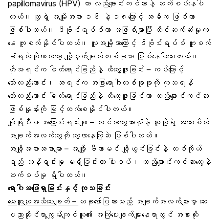
papillomavirus (HPV) ဟာ လည်ချောင်းကင်ဆာနဲ့ ဆက်စပ်နေပါ
တယ်။ သူ့ရဲ့ အမျိုးအစား ၁၆ နဲ့ ၁၈ကြောင့် အဓိက ဖြစ်တာ
ဖြစ်ပါတယ်။ ဒီဗိုင်းရပ်စ်ဟာ အဖြစ်များပြီး လိင်ဆက်ဆံမှုက
နေ ကူးစက်နိုင်ပါတယ်။ လူအချို့ဘာကြောင့် ဒီဗိုင်းရပ်စ် ကူးစက်
ခံရလဲဆိုတာကတော့ လျှို့ဝှက်ချက်တစ်ခုသာ ဖြစ်နေပါသေးတယ်။
ဟိုအရင်က ဓါတ်ရောင်ခြည်နဲ့ ထိတွေ့ဖူးခြင်း – ကပ်ကြောင့်
သော်လည်းကောင်း၊ အရင်က အခြားရောဂါတစ်ခုခုကို ကုသရန်
သော်လည်းကောင်း ဓါတ်ရောင်ခြည်နဲ့ ထိတွေ့ဖူးခြင်းဟာ လည်ချောင်းကင်ဆာ
ဖြစ်နှုန်းကို မြင့်တက်စေနိုင်ပါတယ်။
မျိုးရိုးဗီဇ အကြောင်းရင်းများ – ကင်ဆာတွေအားလုံးနဲ့ သူတို့ရဲ့ အသေးစိတ်
အချက်အလက်တွေကို လေ့လာနေကြဆဲ ဖြစ်ပါတယ်။
အချို့အစားအစာများ – အချို့ ဗီတာမင် ချို့ယွင်းခြင်းနဲ့ တစ်ကိုယ်
ရည် သန့်ရှင်းမှု မရှိခြင်းဟာ ပါးစပ်၊ လည်ချောင်းကင်ဆာတွေနဲ့
ဆက်စပ်မှု ရှိပါတယ်။
ရောဂါအဖြေရှာခြင်းနှင့် ကုသခြင်း
ယေဘူယျအသိပေးချက် –
ယခုဖော်ပြထားသည့် အချက်အလက်များမှာ ဆေး
ပညာဆိုင်ရာကျွမ်းကျင်သူ၏ အကြံပေးချက်များနေရာတွင် အစားထိုး