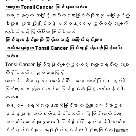
ဘာတွေက
Tonsil Cancer ဖြစ်ပွားစေသလဲ။
ဆရာဝန်တွေက ဘာကြောင့် အာသီးကင်ဆာဖြစ်လဲဆိုတာကို မပြောနိုင်ကြ
ပါဘူး။ သူဟာ မျိုးရိုးဗီဇနဲ့ ပတ်ဝန်းကျင်မှ ဖြစ်စေတဲ့ အချက်
တွေပေါင်းစည်း ဖြစ်ပေါ်တာ ဖြစ်ပါတယ်။
ဖြစ်ပွားစေနိုင်ချေကို မြင့်စေသည့် အကြောင်းရင်းများ။
ဘယ်အရာတွေက
Tonsil Cancer ဖြစ်ပွားနိုင်ချေကိုမြင့်စေပါ
သလဲ။
Tonsil Cancer ဖြစ်ပွားနိုင်ချေကိုမြင့်စေတဲ့အကြောင်းရင်းတွေ အများ
ကြီးရှိပါတယ်။ ဥပမာအားဖြင့်
ဆေးလိပ် – စီးကရက်၊ ဆေးလိပ်ကြီး၊ ဆေးတံ သောက်ခြင်း၊ ကွမ်းဝါး
ခြင်းတွေဟာ လည်ချောင်းကင်ဆာ ဖြစ်နှုန်းကို မြင့်တက်စေနိုင်ပါ
တယ်။
အရက် – အရက်အလွန်သောက်ခြင်းဟာ လည်ချောင်းကင်ဆာဖြစ်
နှုန်းနဲ့ များစွာ ဆက်စပ်နေနိုင်ပါတယ်။ ဒါ့ပြင် ဆေးလိပ်ရော၊
အရက်ပါ သောက်သူတွေမှာ ရောဂါဖြစ်နိုင်ခြေ နှစ်ဆ ရှိပါတယ်။
ဗိုင်းရပ်စ်ပိုးများ – အချို့ဗိုင်းရပ်စ် ရောဂါပိုးတွေဖြစ်တဲ့ human