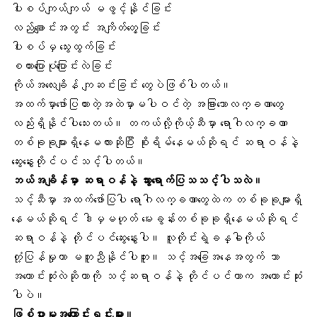
ပါးစပ်ကျယ်ကျယ် မဖွင့်နိုင်ခြင်း
လည်ချောင်းအတွင်း အကျိတ်တွေ့ခြင်း
ပါးစပ်မှ သွေးထွက်ခြင်း
စကားပြောပုံပြောင်းလဲခြင်း
ကိုယ်အလေးချိန် ကျဆင်းခြင်း တွေပဲဖြစ်ပါတယ်။
အထက်မှာဖော်ပြထားတဲ့အထဲမှာမပါဝင်တဲ့ အခြားသောလက္ခဏာတွေ
လည်းရှိနိုင်ပါသေးတယ်။ တကယ်လို့ကိုယ့်ဆီမှာ ရောဂါလက္ခဏာ
တစ်ခုခုများရှိနေမလားဆိုပြီး စိုးရိမ်နေမယ်ဆိုရင် ဆရာဝန်နဲ့
ဆွေးနွေးတိုင်ပင်သင့်ပါတယ်။
ဘယ်အချိန်မှာ ဆရာဝန်နဲ့ သွားရောက်ပြသသင့်ပါသလဲ။
သင့်ဆီမှာ အထက်ဖော်ပြပါ ရောဂါလက္ခဏာတွေထဲက တစ်ခုခုများရှိ
နေမယ်ဆိုရင် ဒါမှမဟုတ် မေးခွန်းတစ်ခုခုရှိနေမယ်ဆိုရင်
ဆရာဝန်နဲ့ တိုင်ပင်ဆွေးနွေးပါ။ လူတိုင်းရဲ့ခန္ဓါကိုယ်
တုံ့ပြန်မှုဟာ မတူညီနိုင်ပါဘူး။ သင့်အခြေအနေအတွက် ဘာ
အကောင်းဆုံးလဲဆိုတာကို သင့်ဆရာဝန်နဲ့ တိုင်ပင်တာက အကောင်းဆုံး
ပါပဲ။
ဖြစ်ပွားမှုအကြောင်းရင်းများ။