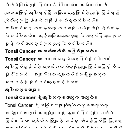
ပိတ်မိခြင်းတွေကို ဖြစ်စေနိုင်ပါတယ်။ အာသီးကင်ဆာကို
များသောအားဖြင့် ရောဂါရင့်ပြီး အခြားနေရာတွေဖြစ်တဲ့ လျှာနဲ့ ပြန်ရည်
ကျိတ်တွေကို ပြန့်နေတဲ့ အချိန်မှ သိရှိတတ်ပါတယ်။
အာသီးကင်ဆာရဲ့ ကုသမှုကတော့ ကင်ဆာကို ဖယ်ထုတ်ဖို့ ခွဲစိတ်မှု
ပါဝင်ပါတယ်။ အချို့အခြေအနေတွေမှာတော့ ဓါတ်ရောင်ခြည်ပေးကုသ
မှုနဲ့ ကင်ဆာဆေးသွင်းကုသမှုတွေ ပါဝင်ပါတယ်။
Tonsil Cancer ဟာ ဘယ်လောက်ထိ အဖြစ်များသလဲ။
Tonsil Cancer ဟာ
အသက်အရွယ်မရွေးဖြစ်နိုင်ပါတယ်။
ရောဂါဖြစ်ပွားနိုင်တဲ့အချက်အလက်တွေကို လျှော့ချခြင်းအားဖြင့် စီမံ
နိုင်ပါတယ်။ အချက်အလက်များထပ်မံသိရှိဖို့အတွက်
ဆရာဝန်နဲ့ တိုင်ပင်ဆွေးနွေးသင့်ပါတယ်။
ရောဂါလက္ခဏာများ။
Tonsil Cancer ရဲ့ ရောဂါလက္ခဏာတွေက ဘာတွေလဲ။
Tonsil Cancer ရဲ့ အဖြစ်အများဆုံးရောဂါလက္ခဏာတွေကတော့
လည်ချောင်းအတွင်း အစာမျိုချစဉ် နာကျင်ခြင်း (သို့) ခက်ခဲ
ခြင်း။ ဒါဟာ အကျိတ်က မြိုချတဲ့ လမ်းမှာ ခံနေလို့ဖြစ်ပြီး မြိုချရ