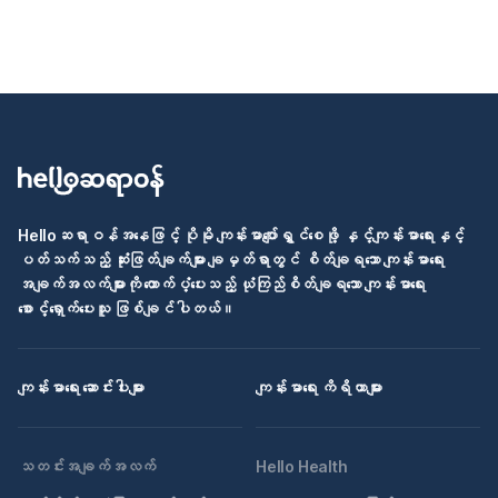
Helloဆရာဝန်အနေဖြင့် ပိုမို ကျန်းမာပျော်ရွှင်စေဖို့ နှင့်ကျန်းမာရေးနှင့်
ပတ်သက်သည့် ဆုံးဖြတ်ချက်များ ချမှတ်ရာတွင် စိတ်ချရသော ကျန်းမာရေး
အချက်အလက်များကို ထောက်ပံ့ပေးသည့် ယုံကြည်စိတ်ချရသော ကျန်းမာရေး
စောင့်ရှောက်ပေးသူ ဖြစ်ချင်ပါတယ်။
ကျန်းမာရေး ဆောင်းပါးများ
ကျန်းမာရေး ကိရိယာများ
သတင်းအချက်အလက်
Hello Health