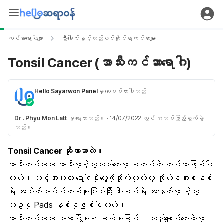
ကင်ဆာရောဂါများ
ဦးခေါင်းနှင့်လည်ပင်းဆိုင်ရာကင်ဆာများ
Tonsil Cancer (အာသီးကင်ဆာရောဂါ)
Hello Sayarwon Panel
မှ ဆေးစစ်ထားပါသည်
Dr . Phyu Mon Latt
မှ ရေးသားသည်။
·
14/07/2022 တွင် အသစ်ဖြည့်စွက်ခဲ့
သည်။
Tonsil Cancer ဆိုတာဘာလဲ။
အာသီးကင်ဆာဟာ အာသီးမှာရှိတဲ့ဆဲလ်တွေမှာ စတင်တဲ့ ကင်ဆာဖြစ်ပါ
တယ်။ သင့်အာသီးဟာ ရောဂါပိုးတွေကိုတိုက်ထုတ်တဲ့ ကိုယ်ခံအားစနစ်
ရဲ့ အစိတ်အပိုင်းတစ်ခုဖြစ်ပြီး ပါးစပ်ရဲ့ အနောက်မှာ ရှိတဲ့
ဘဲဥပုံ Pads နှစ်ခုဖြစ်ပါတယ်။
အာသီးကင်ဆာဟာ အစာမြိုချရ ခက်ခဲခြင်း၊ လည်ချောင်းတွေထဲမှာ