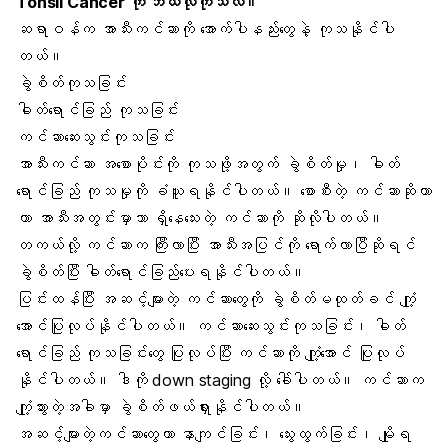
Tonsil Cancer ကို ဘယ်လိုကုသလဲ။
ဆရာဝန်က အာသီးကင်ဆာကို အောက်ပါနည်းတွေနဲ့ ကုသနိုင်ပါ
တယ်။
ခွဲစိတ်ကုသခြင်း
ဓါတ်ရောင်ခြည် ကုသခြင်း
ကင်ဆာဆေးသွင်းကုသခြင်း
အာသီးကင်ဆာ အစောပိုင်းကို ကုသဖို့အတွက် ခွဲစိတ်မှု၊ ဓါတ်
ရောင်ခြည် ကုသမှုကို ခံယူရနိုင်ပါတယ်။ စောစီးတဲ့ ကင်ဆာဆိုတာ
ဟာ အာသီးအတွင်းမှာသာ ရှိနေသေးတဲ့ ကင်ဆာကို ဆိုလိုပါတယ်။
တကယ်လို့ ကင်ဆာက ကြီးလာပြီး အာသီးအပြင်ကို ရောက်လာပြီဆိုရင်
ခွဲစိတ်ပြီး ဓါတ်ရောင်ခြည်ပေးရနိုင်ပါတယ်။
ပြင်းထန်ပြီး အဆင့်များတဲ့ ကင်ဆာတွေကို ခွဲစိတ်မထုတ်ခင် ကံျု့
အောင်ပြုလုပ်နိုင်ပါတယ်။ ကင်ဆာဆေးသွင်းကုသခြင်း၊ ဓါတ်
ရောင်ခြည် ကုသခြင်းတွေ ပြုလုပ်ပြီး ကင်ဆာကို ကျုံ့အောင် ပြုလုပ်
နိုင်ပါတယ်။ ဒါကို down staging လို့ ခေါ်ပါတယ်။ ကင်ဆာက
ကျုံ့သွားတဲ့အခါမှာ ခွဲစိတ်ဖယ်ရှားနိုင်ပါတယ်။
အဆင့်များတဲ့ကင်ဆာတွေဟာ နာကျင်ခြင်း၊ သွေးထွက်ခြင်း၊ မျိုရ