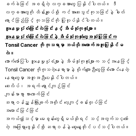
ခက်ခဲခြင်း အစရှိတဲ့ လက္ခဏာတွေ ပြနိုင်ပါတယ်။ ဒီ
လက္ခဏာတွေကို ထိန်းချုပ်ဖို့ ကင်ဆာဆေးသွင်းကုသခြင်းနဲ့ ဓါတ်
ရောင်ခြည်ဖြင့် ကုသခြင်းကို ပြုလုပ်နိုင်ပါတယ်။
လူနေမှုပုံစံပြောင်းလဲခြင်းနှင့် အိမ်သုံးကုထုံးများ။
လူနေမှုပုံစံပြောင်းလဲခြင်းနဲ့ အိမ်သုံးကုထုံးတွေအသုံးပြုခြင်းက
Tonsil Cancer ကို ကုသရာမှာ ဘယ်လိုအထောက်အကူပြုနိုင်မ
လဲ။
အောက်ဖော်ပြပါ လူနေမှုပုံစံများနဲ့ အိမ်သုံးကုထုံးများက သင့်အနေဖြင့်
Tonsil Cancer ကိုကုသတဲ့နေရာမှာနဲ့ လိုက်လျောညီထွေဖြစ်အောင်နေတဲ့
နေရာတွေမှာ အကူအညီပေးနိုင်ပါတယ်။
ဆေးလိပ်၊ အရက် ရှောင်ကျဉ်ခြင်း
ကျန်းမာစွာ စားသောက်ခြင်း
ဆရာဝန်ညွှန်ကြားချက်အတိုင်း လေ့ကျင့်ခန်းလုပ်ခြင်း
အကောင်းမြင်ခြင်း
အကယ်၍သင့်မှာ မေးခွန်းတွေရှိမယ်ဆိုရင် သင့်အတွက်သင့တော်
တဲ့ အဖြေရှာဖွေနိုင်ဖို့ ဆရာဝန်နဲ့ ဆွေးနွေးတိုင်ပင်သင့်ပါတယ်။