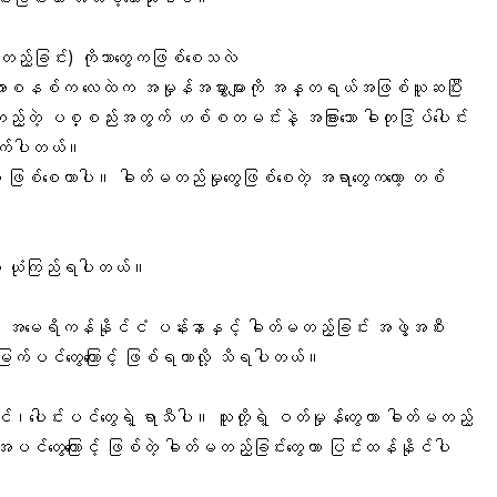
မတည့်ခြင်း) ကိုဘာတွေကဖြစ်စေသလဲ
ခံအားစနစ်က လေထဲက အမှုန်အမွှားများကို အန္တရယ်အဖြစ်ယူဆပြီး
တည့်တဲ့ ပစ္စည်းအတွက် ဟစ်စတမင်းနဲ့ အခြားသော ဓါတုဒြပ်ပေါင်း
က်ခိုက်ပါတယ်။
ကို ဖြစ်စေတာပါ။ ဓါတ်မတည်မှုတွေဖြစ်စေတဲ့ အရာတွေကတော့ တစ်
ို့ ယုံကြည်ရပါတယ်။
အမေရိကန်နိုင်ငံ ပန်းနာနှင့် ဓါတ်မတည့်ခြင်း အဖွဲ့အစီး
းဟာ မြက်ပင်တွေကြောင့် ဖြစ်ရတာလို့ သိရပါတယ်။
်ပင်၊ပေါင်းပင်တွေရဲ့ ရာသီပါ။ သူတို့ရဲ့ ဝတ်မှုန်တွေဟာ ဓါတ်မတည့်
 ထိုအပင်တွေကြောင့် ဖြစ်တဲ့ ဓါတ်မတည့်ခြင်းတွေဟာ ပြင်းထန်နိုင်ပါ