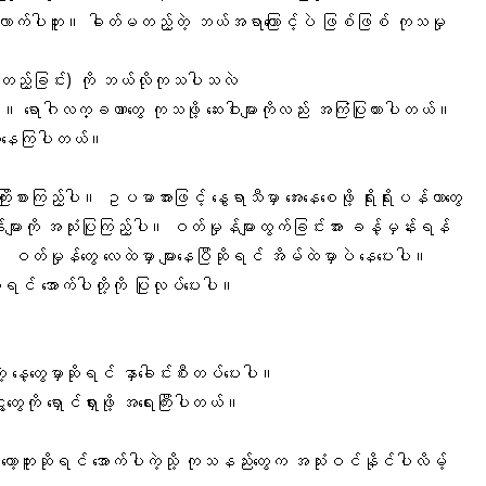
မလိုလောက်ပါဘူး။ ဓါတ်မတည့်တဲ့ ဘယ်အရာကြောင့်ပဲ ဖြစ်ဖြစ် ကုသမှု
်မတည့်ခြင်း) ကို ဘယ်လိုကုသပါသလဲ
ါပဲ။ ရောဂါလက္ခဏာတွေ ကုသဖို့ ဆေးဝါးများကိုလည်း အကြံပြုထားပါတယ်။
ုသနေကြပါတယ်။
ကြိုးစားကြည့်ပါ။ ဥပမာအားဖြင့် နွေရာသီမှာ အေးနေစေဖို့ ရိုးရိုးပန်ကာတွေ
ားကို အသုံးပြုကြည့်ပါ။ ဝတ်မှုန်များထွက်ခြင်းအား ခန့်မှန်းရန်
ဝတ်မှုန်တွေ လေထဲမှာ များနေပြီဆိုရင် အိမ်ထဲမှာပဲ နေပေးပါ။
ုရင် အောက်ပါတို့ကို ပြုလုပ်ပေးပါ။
နေ့တွေမှာဆိုရင် နှာခေါင်းစီးတပ်ပေးပါ။
ေ့တွေကို ရှောင်ရှားဖို့ အရေးကြီးပါတယ်။
ော့ဘူးဆိုရင် အောက်ပါကဲ့သို့ ကုသနည်းတွေက အသုံးဝင်နိုင်ပါလိမ့်