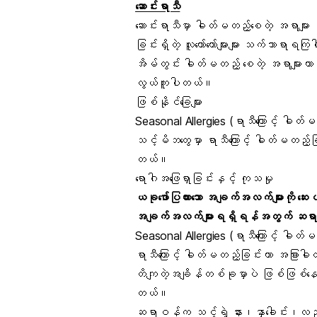
ဆောင်းရာသီ
ဆောင်းရာသီမှာ ဓါတ်မတည့်စေတဲ့ အရာများ 
ခြင်းရှိတဲ့ လူတော်တော်များများ သက်သာရာ
အိမ်တွင်း ဓါတ်မတည့် စေတဲ့ အရာမျာ
လွယ်ကူပါတယ်။
ဖြစ်နိုင်ခြေများ
Seasonal Allergies (ရာသီကြောင့် ဓါတ်မ
သင့်မိဘတွေမှာ ရာသီကြောင့် ဓါတ်မတည့
တယ်။
ရောဂါအဖြေရှာခြင်းနှင့် ကုသမှု
ယခုဖော်ပြထားသော အချက်အလက်များကို ဆေး
အချက်အလက်များရရှိရန်အတွက် ဆရာဝန
Seasonal Allergies (ရာသီကြောင့် ဓါတ
ရာသီကြောင့် ဓါတ်မတည့်ခြင်းဟာ အခြာ
တိကျတဲ့အချိန်တစ်ခုမှာပဲ ဖြစ်ဖြစ်နေ
တယ်။
ဆရာဝန်က သင့်ရဲ့ နား၊နှာခေါင်း၊လည်