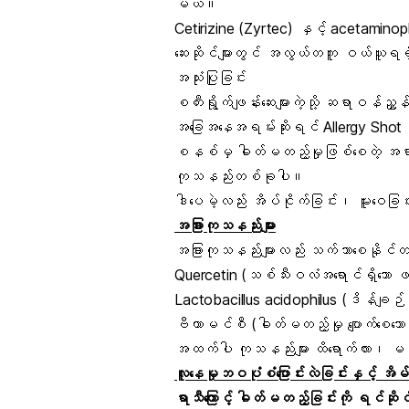
မယ်။
Cetirizine (Zyrtec) နှင့် acetamino
ဆေးဆိုင်များတွင် အလွယ်တကူ ဝယ်ယူရရှိနိ
အသုံးပြုခြင်း
စတီးရွိုက်ဖျန်းဆေးများကဲ့သို့ ဆရာဝန်ညွှန်ကြာ
အခြေအနေအရမ်းဆိုးရင် Allergy Shot ဆ
စနစ်မှ ဓါတ်မတည့်မှုဖြစ်စေတဲ့ အရာများအ
ကုသနည်းတစ်ခုပါ။
ဒါပေမဲ့လည်း အိပ်ငိုက်ခြင်း၊ မူးဝေခြင်းနှင
အခြားကုသနည်းများ
အခြားကုသနည်းများလည်း သက်သာစေနိုင်တ
Quercetin (သစ်သီးဝလံအရောင်ရှိသော ဖလေဗ
Lactobacillus acidophilus (ဒိန်ချဉ်တွင်
ဗီတာမင်စီ (ဓါတ်မတည့်မှု ပျောက်စေသော ဒ
အထက်ပါ ကုသနည်းများ ထိရောက်လား၊ မထိရ
လူနေမှုဘဝပုံစံပြောင်းလဲခြင်းနှင့် အိမ်တ
ရာသီကြောင့် ဓါတ်မတည့်ခြင်းကို ရင်ဆိုင်