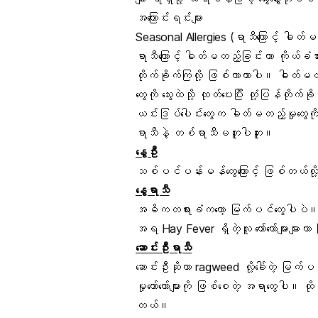
အကြောင်းရင်းများ
Seasonal Allergies (ရာသီကြောင့် ဓါတ်
ရာသီကြောင့် ဓါတ်မတည့်ခြင်းဟာ ကိုယ်
တိုက်ခိုက်ကြလို့ ဖြစ်လာတာပါ။ ဓါတ်မ
တွေကို သွေးထဲသို့ ထုတ်ပေးပြီး တုံ့ပြန်တို
ယင်းဒြပ်ပေါင်းတွေက ဓါတ်မတည့်မှုတွေ
ရာသီနဲ့ တစ်ရာသီမတူပါဘူး။
နွေဦး
သစ်ပင်ပန်းမန်တွေကြောင့် ဖြစ်တယ်လ
နွေရာသီ
အဓိကတရားခံကတော့ မြက်ပင်တွေပါပဲ။ 
အရ Hay Fever ရှိတဲ့လူ တော်တော်များမျာ
ဆောင်းဦးရာသီ
ဆောင်းဦးဆိုတာ ragweed လို့ခေါ်တဲ့ မြက
မှုတော်တော်များကို ဖြစ်စေတဲ့ အရာတွေပါ။
တယ်။