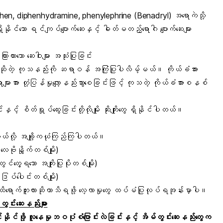
phen, diphenhydramine, phenylephrine (Benadryl) အရောကဲသို့
ုင်သော ရင်ကျပ်ပျောက်ဆေးနှင့် ဓါတ်မတည့်ရောဂါ ပျောက်ဆေးများ
းထားသော ဆေးဝါးများ အသုံးပြုခြင်း
ိုတဲ့ ကုသနည်းကို ဆရာဝန် အကြုံပြုပါလိမ့်မယ်။ ကိုယ်ခံအား
ား တုံ့ပြန်မှုလျော့နည်းသွားစေခြင်းဖြင့် ကုသတဲ့ ကိုယ်ခံအားစနစ်
့် စိတ်ရှုပ်ထွေးခြင်းတို့လိုမျိုး ဆိုးကျိုးတွေ ရှိနိုင်ပါတယ်။
ယ်လို့ အချို့ကယုံကြည်ကြပါတယ်။
ိုနွိုက်တစ်မျိုး)
တွေ့ရသော အကျိုးပြုပိုးတစ်မျိုး)
ြပ်ပေါင်းတစ်မျိုး)
ောက်ဘူးလားဆိုတာသိရဖို့ လေ့လာမှုတွေ ထပ်မံပြုလုပ်ရအုန်းမှာပါ။
ွင်းဆေးနည်းများ
နိုင်ဖို့ လူနေမှုဘဝပုံစံပြောင်းလဲခြင်းနှင့် အိမ်တွင်းဆေးနည်းတွေက