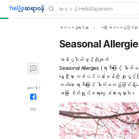
ဓာတ်မတည့်ရောဂါများ
အခြား ဓာတ်မတည့်ခြင်းများ
Seasonal Allergies
အဓိပ္ပါယ်ဖွင့်ဆိုချက်
Seasonal Allergies (ရာသီကြောင့် ဓါတ
နွေဦးမှာ သစ်ပင်ပန်းမန်တို့ ဖူးပွင
တတ်သော ရာသီကြောင့် ဓါတ်မတည့်ခြင်းရှိ
မျှဝေပါ။
အခြား စိတ်ရှုပ်စရာတွေ ခံစားရမှာပါ။