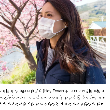
းကြောင့် နှာစီးချောင်းဆိုးခြင်း (Hay Fever)နဲ့ ဓါတ်မတည့်ခြင်းကြောင့်
itis) လို့လည်းခေါ်ပါတယ်။ ပလတ်စတစ်ပန်းနဲ့ လူလုပ် မြက်ခင်းတွေ အစား
ို ကိုင်တွယ်နိုင်ဖို့ ကုသနည်းတွေနဲ့ အိမ်တွင်ဆေးနည်းတွေကို ကြိုးစား