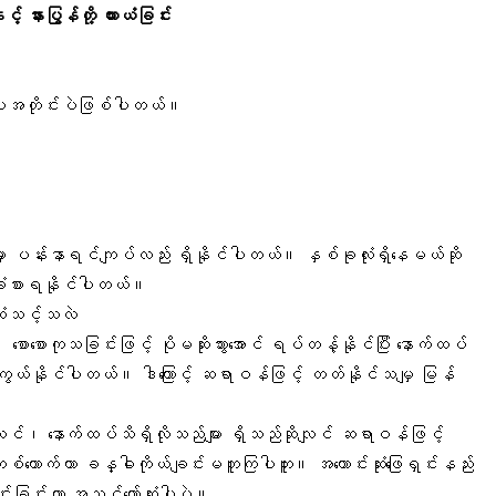
့် နားပြွန်တို့ ယားယံခြင်း
း
်ပါအတိုင်းပဲဖြစ်ပါတယ်။
ွေမှာ ပန်းနာရင်ကျပ်လည်း ရှိနိုင်ပါတယ်။ နှစ်ခုလုံးရှိနေမယ်ဆို
ခံစားရနိုင်ပါတယ်။
ဆုံသင့်သလဲ
 စောစောကုသခြင်းဖြင့် ပိုမဆိုးသွားအောင် ရပ်တန့်နိုင်ပြီး နောက်ထပ်
ာကွယ်နိုင်ပါတယ်။ ဒါကြောင့် ဆရာဝန်ဖြင့် တတ်နိုင်သမျှ မြန်
င်၊ နောက်ထပ်သိရှိလိုသည်များ ရှိသည်ဆိုလျင် ဆရာဝန်ဖြင့်
 တစ်ယောက်ဟာ ခန္ဓါကိုယ်ချင်းမတူကြပါဘူး။ အကောင်းဆုံးဖြေရှင်းနည်း
ပင်းခြင်းဟာ အသင့်တော်ဆုံးပါပဲ။