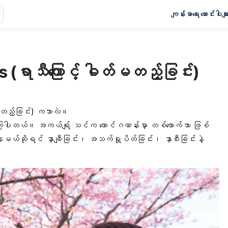
ကျန်းမာရေး ဆောင်းပါးမျာ
 (ရာသီကြောင့် ဓါတ်မတည့်ခြင်း)
်မတည့်ခြင်း) ကဘာလဲ။
့်ကြပါတယ်။ အကယ်ရ်ျ သင်က ထောင်ဂဏန်းမှာ တစ်ယောက်သာ ဖြစ်
နေမယ်ဆိုရင် နှာချီခြင်း၊ အသက်ရှုပိတ်ခြင်း၊ နှာစီးခြင်းနဲ့