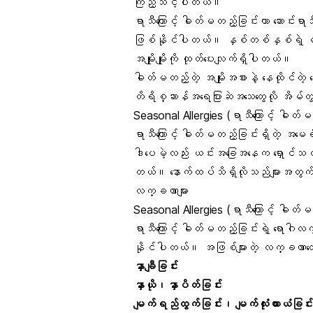
ကြည့်သင့်ပါတယ်။
ရာသီကြောင့် ဓါတ်မတည့်ခြင်းဟာ ဆောင်းရာ
ဖြစ်နိုင်ပါတယ်။ နှစ်တစ်နှစ်ရဲ့ မည့
အမျိုးမျိုးကို ထုတ်ပေးလျက်ရှိပါတယ်။
ဓါတ်မတည့်တဲ့ အမျိုးအစားနဲ့ နေထိုင်တဲ့ 
တိရိစ္ဆာန်အရေပြားဆဲအသေတွေလို အိမ
Seasonal Allergies (ရာသီကြောင့် ဓါတ
ရာသီကြောင့် ဓါတ်မတည့်ခြင်းရှိတဲ့ အမ
ဒါပေမဲ့လည်း ယင်းအခြေအနေက ရှောင်သင့်သည်
တယ်။ နောက်ထပ်သိရှိလိုသည်များအတွက် 
လက္ခဏာများ
Seasonal Allergies (ရာသီကြောင့် ဓါတ
ရာသီကြောင့် ဓါတ်မတည့်ခြင်းရဲ့ ရောဂါလက္
နိုင်ပါတယ်။ အဖြစ်များတဲ့ လက္ခဏာတွ
နှာချီခြင်း
နှာယို၊နှာပိတ်ခြင်း
မျက်ရည်ထွက်ခြင်း၊ မျက်လုံးယားယံခြင်