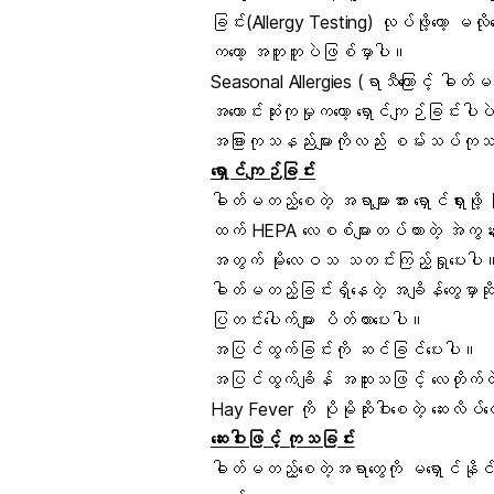
ခြင်း(Allergy Testing) လုပ်ဖို့တော့ 
ကတော့ အတူတူပဲဖြစ်မှာပါ။
Seasonal Allergies (ရာသီကြောင့် ဓါတ
အကောင်းဆုံးကုမှုကတော့ ရှောင်ကျဉ်ခြင်းပ
အခြားကုသနည်းများကိုလည်း စမ်းသပ်က
ရှောင်ကျဉ်ခြင်း
ဓါတ်မတည့်စေတဲ့ အရာများအား ရှောင်ရှားဖို့ 
ထက် HEPA လေစစ်များတပ်ထားတဲ့ အဲကွန်းမျ
အတွက် မိုးလေဝသ သတင်းကြည့်ရှုပေးပါ။ 
ဓါတ်မတည့်ခြင်းရှိနေတဲ့ အချိန်တွေမှာဆိ
ပြတင်းပေါက်များ ပိတ်ထားပေးပါ။
အပြင်ထွက်ခြင်းကို ဆင်ခြင်ပေးပါ။
အပြင်ထွက်ချိန် အထူးသဖြင့် လေတိုက်တဲ့ 
Hay Fever ကို ပိုမိုဆိုးဝါးစေတဲ့ ဆေးလိပ်ငွ
ဆေးဝါးဖြင့် ကုသခြင်း
ဓါတ်မတည့်စေတဲ့အရာတွေကို မရှောင်နိုင်တ