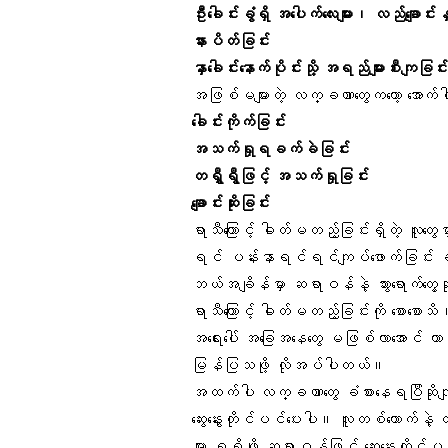
ဦးခေါင်းခွံရှိ အပေါက်လေးများ၊ လည်ချောင်းနှင
နားပိတ်ခြင်း
နှာခေါင်းနောက်ပိုင်းသို့ အရည်များစီးကျခြင်
အဖြစ်မများတဲ့ လက္ခဏာတွေကတော့ အောက
ခေါင်းကိုက်ခြင်း
အသက်ရှုရခက်ခဲခြင်း
တရွှီရွီဖြင့် အသက်ရှုခြင်း
ချောင်းဆိုးခြင်း
ရာသီကြောင့် ဓါတ်မတည့်ခြင်းရှိတဲ့ လူတ
ရင် ပန်းနာရင်ရင်ကျပ်ဖောက်ခြင်း 
ဘယ်အချိန်မှာ ဆရာဝန်နဲ့ သွားရောက်တွေ့
ရာသီကြောင့် ဓါတ်မတည့်ခြင်းကို စောစောသိ၊
အရေးပေါ် အခြေအနေတွေ မဖြစ်လာအောင် က
မြန်ပြသဖို့ လိုအပ်ပါတယ်။
အထက်ပါ လက္ခဏာတွေ ခံစားနေရပြီဆိုလျ
ဆွေးနွေးတိုင်ပင်ပေးပါ။ လူတစ်ယောက်နဲ့
များ ရရှိဖို့ ဆရာဝန်ဖြင့် ဆွေးနွေးတိုင်