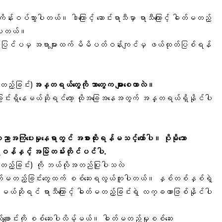
ကိန်းဝပ်သွားပါတယ်။ ဒါကြောင့် ဆောင်းရာသီမှာ ရာသီကြောင့် ဓါတ်မတည့်
ရကြပါတယ်။
းဟာ ပြင်ပမှ အရာများထက် မိမိပတ်ဝန်းကျင်မှ ဖယ်ထုတ်ပြစ်ရန်
တည့်ခြင်း)
အန္တရယ်တွေကို ဘာတွေက များစေတာလဲ။
်ခြင်းရှိနေမယ်ဆိုရင်တော့ ထိုအခြေအနေအတွက် အန္တရယ်ရှိနိုင်ပါ
ပညာအကြံပေးမှုနေရာတွင် အစားထိုးရန်မသင့်တော်ပါ။ ပိုမိုသော
်နှင့် အမြဲတမ်းတိုင်ပင်ပါ.
်မတည့်ခြင်း) ကို ဘယ်လိုအတည်ပြုပါသလဲ
းဓါတ်မတည့်ခြင်းတွေထက် စစ်ဆေးရလွယ်ကူပါတယ်။ နှစ်တစ်နှစ်ရဲ့
မယ်ဆိုရင် ရာသီကြောင့် ဓါတ်မတည့်ခြင်းရဲ့ လက္ခဏာဖြစ်နိုင်ပါ
ချောင်းကို စစ်ဆေးပါလိမ့်မယ်။ ဓါတ်မတည့်မှုစစ်ဆေး