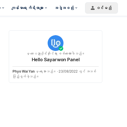
း
ကျန်းမာရေး ကိရိယာများ
အဖွဲ့အစည်း
ဝင်မည်
မှ ဆေးပညာပိုင်းဆိုင်ရာ စစ်ဆေးထားပါသည်။
Hello Sayarwon Panel
Phyo Wai Yan
မှ ရေးသားသည်။
·
23/08/2022 တွင် အသစ်
ဖြည့်စွက်ခဲ့သည်။