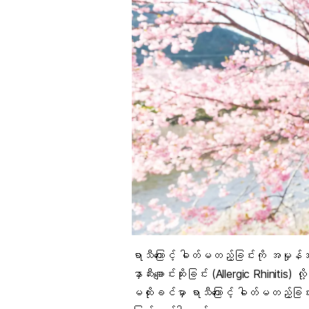
ရာသီကြောင့် ဓါတ်မတည့်ခြင်းကို အမှုန်အမွှာ
နှာဆီးချောင်းဆိုးခြင်း (Allergic Rhin
မထိုးခင်မှာ ရာသီကြောင့် ဓါတ်မတည့်ခြင်းက