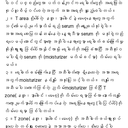
ပါဝင်ပစ္စည်းတွေဟာ ပတ်ဝန်းကျင်က ရေဓါတ်တွေကို အရေပြားထဲ
စုပ်ယူစိမ့်ဝင်စေတဲ့အတွက် အသားအရေကို နူးညံ့စေပါတယ်။
၂။ T area လို့ခေါ်တဲ့ နဖူး၊နှာခေါင်းနဲ့ မေးစေ့နေရာတွေအတွက်
သင့်တော်မယ့် မျက်နှာလိမ်းရည် serum ကို ရွေးချယ်သုံးစွဲပါ။
အသားအရေ အေးမြလန်းဆန်းနေတဲ့ နွေရာသီမှာ serum ကို မသုံးစွဲလည်း
ရပေမယ့် ဆောင်းတွင်းမှာတော့ အဆိုပါ နေရာတွေမှာ ရေဓါတ်ခမ်းခြောက်မှု
ဆိုးဆိုးရွားရွား ဖြစ်ပေါ်လာနိုင်တာမို့ ရေဓါတ်ကိုအခြေခံထားပြီး အဆီလုံးဝ
မပါရှိတဲ့ serum ကို (moisturizer မလိမ်းခင်မှာ) လိမ်းပေးရပါ
မယ်။
၃။ ရေဓါတ်ခမ်းခြောက်နေပြီး အဆီဓါတ်တော့ ရှိနေသေးတဲ့ အသားအရေ
အတွက် moisturizer နှစ်မျိုး အသုံးပြုသင့်ပါတယ်။ တမျိုးက
အဆီမပါသလောက်ဖြစ်တဲ့ ညလိမ်းmoisturizer ဖြစ်ပြီး T
zone(နဖူး၊နှာခေါင်း၊မေးစေ့)ကို လိမ်းပေးရမှာဖြစ်ကာ နောက်တမျိုး
ကတော့ မျက်နှာပေါ်က ခြောက်ကပ်နေတဲ့ အရေပြားနေရာတွေ (ပါးပြင်ပေါ်)ကို
လိမ်းပေးရမှာ ဖြစ်ပါတယ်။
၄။T zone(နဖူး၊နှာခေါင်း၊မေးစေ့) ကို အဆီဓါတ်ဖယ်ရှားစုပ်
ယူပေးတဲ့ တစ်ရှူးစလေးတွေနဲ့ အသာအယာ ပွတ်ပေး၊တို့ပေးနိုင်ပါ