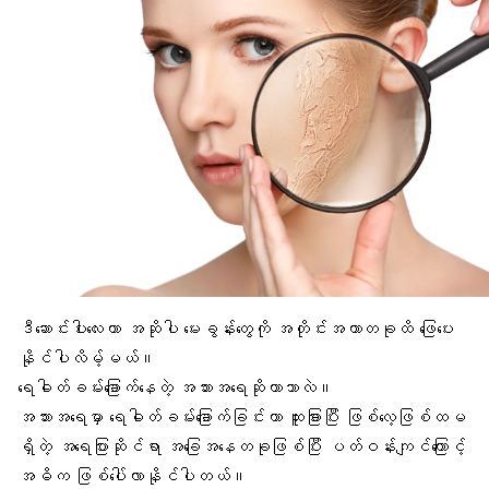
ဒီဆောင်းပါးလေးဟာ အဆိုပါ မေးခွန်းတွေကို အတိုင်းအတာတခုထိ ဖြေပေး
နိုင်ပါလိမ့်မယ်။
ရေဓါတ်ခမ်းခြောက်နေတဲ့ အသားအရေဆိုတာဘာလဲ။
အသားအရေမှာ ရေဓါတ်ခမ်းခြောက်ခြင်းဟာ ထူးခြားပြီး ဖြစ်လေ့ဖြစ်ထမ
ရှိတဲ့ အရေပြားဆိုင်ရာ အခြေအနေတခုဖြစ်ပြီး ပတ်ဝန်းကျင်ကြောင့်
အဓိက ဖြစ်ပေါ်လာနိုင်ပါတယ်။