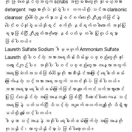
ကို ဖြစ်စေနိုင်တဲ့အတွက် scrubs အကြမ်းစားတွေကို သုံးမယ့်အစား
detergent အပျော့စားကိုပဲ သုံးစွဲပါ။ တကယ်လို့ သင်ဟာ clarisonic
cleanser လို့ခေါ်တဲ့ မျက်နှာသန့်စင်စက်လေးကို ဂျီးချွတ်ခြင်းနဲ့
ပေါင်းစပ်သုံးစွဲမယ်ဆိုရင် စက်ကို နှစ်ရက်တခါလောက် အသုံးပြု
ရမှာဖြစ်ပြီး ဂျီးချွတ်တာကိုတော့ နှစ်ပတ်မှ တခါ ပြုလုပ်ရမှာ
ဖြစ်ပါတယ်။
Laureth Sulfate Sodium ဒါမှမဟုတ် Ammonium Sulfate
Laureth တို့ပါဝင်တဲ့ အသားအရေထိန်းသိမ်းမှုပစ္စည်းတွေကို လုံး
ဝရှောင်ကျဉ်ပါ။ အဆိုပါ ပါဝင်ပစ္စည်းတွေဟာ တနေ့တာအတွက်
အရေပြားဆဲလ်အသစ်ဖြစ်ပေါ်မှုကို တားဆီးနိုင်တာကြောင့် ရေဓါတ်ခမ်း
ခြောက်နေတဲ့ သင့်အသားအရေအတွက် သတင်းဆိုးပဲ ဖြစ်ပါတယ်။
အသားအရေမှာ ရေဓါတ်ခမ်းခြောက်ခြင်းဟာ ပျောက်ကင်းသက်သာသွားအောင်
ပြုပြင်ပေးနိုင်တဲ့ အခြေအနေတမျိုး ဖြစ်ပြီး ဒီဆောင်းပါးလေးကနေ သင့်
အရေပြားနဲ့ ပတ်သက်ပြီး သိသင့်တဲ့ အချက်အလက်တချို့ကို သိရှိသွား
မယ်လို့ မျှော်လင့်ပါတယ်။
ဒါမှသာ သင့်အနေနဲ့ အဆိုပါ ရေဓါတ်ခမ်းခြောက်တဲ့ အခြေအနေကို
ကုသနိုင်၊ကာကွယ်နိုင်မှာပဲ ဖြစ်ပါတော့တယ်။