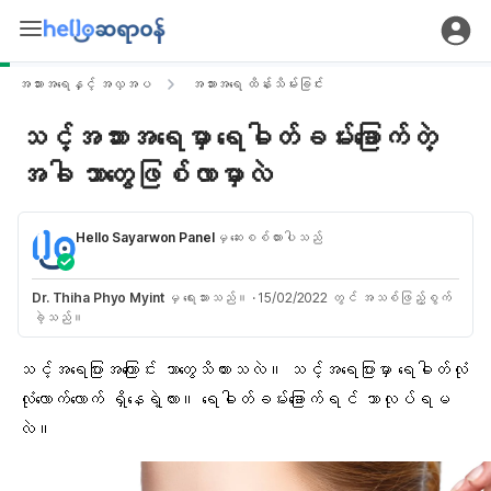
အသားအရေနှင့် အလှအပ
အသားအရေ ထိန်းသိမ်းခြင်း
သင့်အသားအရေမှာ ရေဓါတ်ခမ်းခြောက်တဲ့
အခါ ဘာတွေဖြစ်လာမှာလဲ
Hello Sayarwon Panel
မှ ဆေးစစ်ထားပါသည်
Dr. Thiha Phyo Myint
မှ ရေးသားသည်။
·
15/02/2022 တွင် အသစ်ဖြည့်စွက်
ခဲ့သည်။
သင့်အရေပြားအကြောင်း ဘာတွေသိထားသလဲ။ သင့်အရေပြားမှာ ရေဓါတ်လုံ
လုံလောက်လောက် ရှိနေရဲ့လား။ ရေဓါတ်ခမ်းခြောက်ရင် ဘာလုပ်ရမ
လဲ။