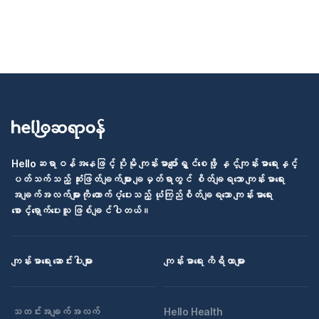
Helloဆရာဝန်အနေဖြင့် ပိုမို ကျန်းမာပျော်ရွှင်စေဖို့ နှင့်ကျန်းမာရေးနှင့်
ပတ်သက်သည့် ဆုံးဖြတ်ချက်များ ချမှတ်ရာတွင် စိတ်ချရသော ကျန်းမာရေး
အချက်အလက်များကို ထောက်ပံ့ပေးသည့် ယုံကြည်စိတ်ချရသော ကျန်းမာရေး
စောင့်ရှောက်ပေးသူ ဖြစ်ချင်ပါတယ်။
ကျန်းမာရေး ဆောင်းပါးများ
ကျန်းမာရေး ကိရိယာများ
သတင်းအချက်အလက်
Hello Health