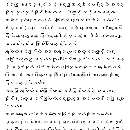
ဒီအခြေအနေမှာဆိုရင် သင့်အရေပြားဟာ ရေဓါတ်မရှိတော့ဘဲ အဆီတွေ
ကိုတော့ ထုတ်လုပ်နိုင်ပါသေးတယ်။ ဒါကြောင့် သင့်အသားအရေဟာ
အဆီပြန်တဲ့နေရာကပြန်၊ခြောက်တဲ့ နေရာက ခြောက်နဲ့ ဖြစ်နေပါ
လိမ့်မယ် (နဖူး၊နှာခေါင်း၊မေးစေ့ စတဲ့ နေရာတွေမှာ အဆီတွေများပြား
ပြီး ပါးနေရာတွေမှာတော့ ခြောက်သွေ့နေပါလိမ့်မယ်)။ ဒီလို အသားအရေမျိုး
ဟာ ဆောင်းတွင်းမှာ ဖြစ်ပေါ်လာလေ့ရှိပါတယ်။
ရေဓါတ်ခမ်းခြောက်တဲ့ အသားအရေဟာ ပျက်စီးလွယ်တာကြောင့် အရေး
အကြောင်းတွေလည်း အလွယ်တကူ ပေါ်ပေါက်လာနိုင်ပါတယ်။ သင့်အနေ
နဲ့ မှန်ဘီလူးကို သုံးပြီး အနီးကပ်ကြည့်မယ်ဆိုရင် ရေဓါတ်ခမ်း
ခြောက်နေတဲ့ အရေပြားနေရာမှာ တြိဂံပုံစံအရေးကြောင်းအသေးလေးတွေကို တွေ့
မြင်ရလေ့ရှိပါတယ်။
အရေပြား ရေဓါတ်ခမ်းခြောက်တာဟာ အဆီပြန်တတ်တဲ့ အသားအရေ
ပိုင်ရှင်တွေနဲ့ ဝက်ခြံပေါက်လေ့ရှိသူတွေမှာ အင်မတန် အဖြစ်များ
ပါတယ်။
အသားအရေမှာ ရေဓါတ်ခမ်းခြောက်ခြင်းကို ဘယ်လိုကုသမလဲ။
မှန်ကန်သင့်တော်တဲ့ ကုသမှုနည်းလမ်းကို ရွေးချယ်နိုင်ဖို့အတွက်
အရေးကြီးဆုံးအချက်ကတော့ ခြောက်သွေ့တဲ့ အသားအရေနဲ့ ရေဓါတ်ခမ်းခြောက်