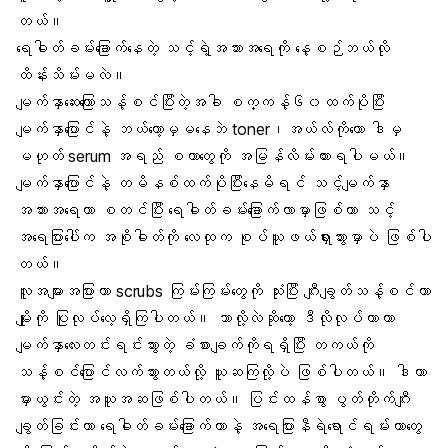
တယ်။
ရေဓါတ်ခမ်းခြောက်နေတဲ့ သင့်ရဲ့အသားအရေကို နေ့စဉ်ဘယ်လို
ထိန်းသိမ်းမလဲ။
မျက်နှာဆေးကြောသန့်စင်ပြီးတဲ့အခါ စက္ကန့်၆၀ထက်ပိုပြီး
မျက်နှာပြောင်နဲ့ ဘယ်တော့မှမနေဘဲ toner၊အယ်လ်ကိုဟော ဒါမှ
မဟုတ် serum အရည် စတာတွေကို အမြန်လိမ်းထားရပါမယ်။
မျက်နှာပြောင်နဲ့ တမိနစ်ထက်ပိုပြီးနေမိရင် သင့်မျက်နှာ
အသားအရေဟာ စတင်ပြီး ရေဓါတ်ခမ်းခြောက်လာမှာဖြစ်ကာ သင့်
အရေပြားပေါ်က အစိုဓါတ်ကို လေထုက စုပ်ယူဖယ်ရှားသွားမှာပဲ ဖြစ်ပါ
တယ်။
လူအများအပြားဟာ scrubs ကြမ်းကြမ်းတွေကို သုံးပြီး ဂျီးချွတ်သန့်စင်တာ
မျိုးကို ပြုလုပ်လေ့ရှိကြပါတယ်။ ဘာလို့လဲဆိုတော့ ဒီလိုလုပ်တာဟာ
မျက်နှာလေးတင်းရင်းသွားတဲ့ ခံစားချက်ကိုရရှိပြီး တကယ်ကို
သန့်စင်ပြောင်လက်သွားတယ်လို့ ယူဆကြလို့ပဲ ဖြစ်ပါတယ်။ ဒါဟာ
မှားယွင်းတဲ့ အယူအဆဖြစ်ပါတယ်။ ပြင်းထန်စွာ ပွတ်တိုက်ဂျီး
ချွတ်ခြင်းဟာ ရေဓါတ်ခမ်းခြောက်တာနဲ့ အရေပြားနီရဲရောင်ရမ်းတာတွေ