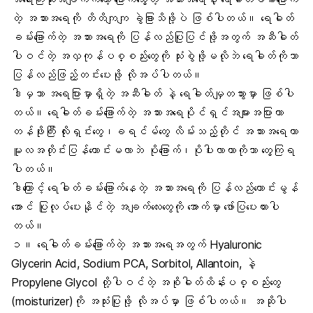
တဲ့ အသားအရေကို တိတိကျကျ ခွဲခြားသိဖို့ပဲ ဖြစ်ပါတယ်။ ရေဓါတ်
ခမ်းခြောက်တဲ့ အသားအရေကို ပြန်လည်ပြုပြင်ဖို့အတွက် အဆီဓါတ်
ပါဝင်တဲ့ အလှကုန်ပစ္စည်းတွေကို သုံးစွဲဖို့မလိုဘဲ ရေဓါတ်ကိုသာ
ပြန်လည်ဖြည့်တင်းပေးဖို့ လိုအပ်ပါတယ်။
ဒါမှသာ အရေပြားမှာရှိတဲ့ အဆီဓါတ် နဲ့ ရေဓါတ်မျှတသွားမှာ ဖြစ်ပါ
တယ်။ ရေဓါတ်ခမ်းခြောက်တဲ့ အသားအရေပိုင်ရှင်အများအပြားဟာ
တန်ဖိုးကြီး လိုးရှင်းတွေ၊ခရင်မ်တွေ လိမ်းသည့်တိုင် အသားအရေဟာ
မူလအတိုင်းပြန်ကောင်းမလာဘဲ ပိုခြောက်၊ပိုပါးလာတာကိုသာ တွေ့ကြရ
ပါတယ်။
ဒါကြောင့် ရေဓါတ်ခမ်းခြောက်နေတဲ့ အသားအရေကို ပြန်လည်ကောင်းမွန်
အောင် ပြုလုပ်ပေးနိုင်တဲ့ အချက်လေးတွေကို အောက်မှာ ဖော်ပြပေးထားပါ
တယ်။
၁။ ရေဓါတ်ခမ်းခြောက်တဲ့ အသားအရေအတွက် Hyaluronic
Glycerin Acid, Sodium PCA, Sorbitol, Allantoin, နဲ့
Propylene Glycol တို့ပါဝင်တဲ့ အစိုဓါတ်ထိန်းပစ္စည်းတွေ
(moisturizer)ကို အသုံးပြုဖို့ လိုအပ်မှာ ဖြစ်ပါတယ်။ အဆိုပါ