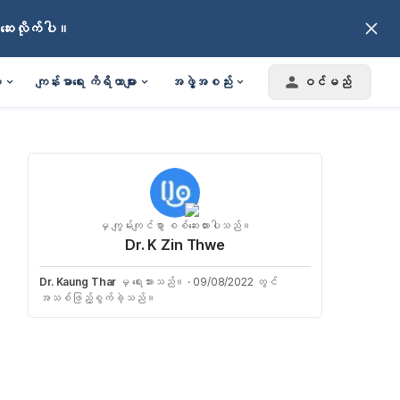
်ဆေးလိုက်ပါ။
း
ကျန်းမာရေး ကိရိယာများ
အဖွဲ့အစည်း
ဝင်မည်
မှ ကျွမ်းကျင်စွာ စစ်ဆေးထားပါသည်။
Dr. K Zin Thwe
Dr. Kaung Thar
မှ ရေးသားသည်။
·
09/08/2022 တွင်
အသစ်ဖြည့်စွက်ခဲ့သည်။