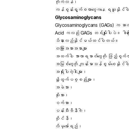
ကိုက်လန်၊
ကန်စွန်းရွက်စတာတွေကနေ ရယူနိုင်
Glycosaminoglycans
Glycosaminoglycans (GAGs) က ဆာလ်ဖာဓ
Acid ကလည်း GAGs တစ်မျိုးပါပဲ။ ဒါက
သိနားလည်နိုင်မယ်ထင်ပါတယ်။
တခြားအစားအစာများ
အထက်ပါ အာဟာရဓာတ်တွေကို ဖြည့်စွက်တ
အမြစ်တွေကို ကျန်းမာသန်စွမ်းစေနိုင်ပ
အရိုးပါတဲ့ငါးများ၊
နို့ထွက်ပစ္စည်းများ၊
အမဲသား၊
သိုးသား၊
ဝက်သား၊
ပန်းသီးဗီနီဂါ၊
ဝိုင်နီ၊
လိမ္မော်ရည်၊