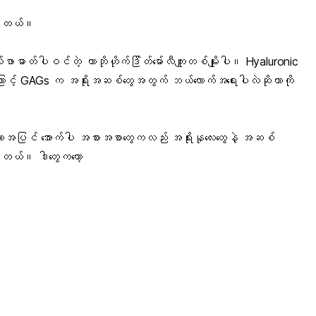
ပါတယ်။
ာတ်ပါဝင်တဲ့ ကာဘိုဟိုက်ဒြိတ်မော်လီကျူးတစ်မျိုးပါ။ Hyaluronic
ြောင့် GAGs က အရိုးအဆစ်တွေအတွက် ဘယ်လောက်အရေးပါလဲဆိုတာကို
ာအပြင် အောက်ပါ အစားအစာတွေကလည်း အရိုးနုလေးတွေနဲ့ အဆစ်
ါတယ်။ ဒါတွေကတော့