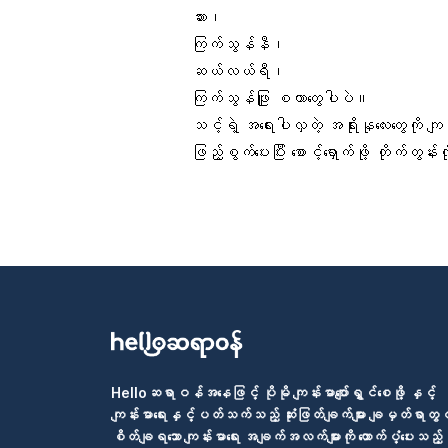
ဆား၊
ကြက်သွန်နီ၊
ဆယ်လယ်ရီ၊
ကြက်သွန်ဖြူ စတာတွေပါပဲ။
သင့်ရဲ့ အရေးပါလှတဲ့ အရိုးနုလေးတွေကို
ဖြည့်စွက်ပေးပြီး စောင့်ရှောက်ဖို့ တိုက်တွ
Helloဆရာဝန်အနေဖြင့် ပိုမို ကျန်းမာပျော်ရွှင်စေဖို့ နှင့်
ကျန်းမာရေးနှင့်ပတ်သက်သည့် ဆုံးဖြတ်ချက်များ ချမှတ်ရာတွင
စိတ်ချရသော ကျန်းမာရေး အချက်အလက်များကို ထောက်ပံ့ပေးသည့်