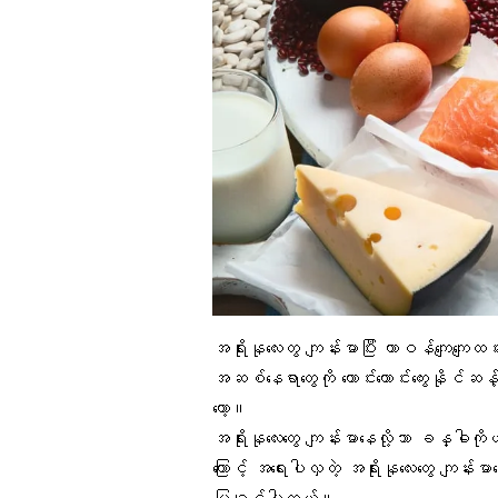
အရိုးနုလေးတွ
ကျန်းမာပြီး တာဝန်ကျေကျေထမ်
အဆစ်နေရာတွေ
ကို ကောင်းကောင်းကွေးနိုင
တော့။
အရိုးနုလေးတွေ ကျန်းမာနေလို့သာ ခန္ဓါကို
ကြောင့် အရေးပါလှတဲ့ အရိုးနုလေးတွေ ကျန်းမ
ပြချင်ပါတယ်။