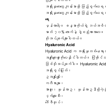
အရိုးနုလေးတွေ ကျန်းမာဖို့ ဖြည့်စွက်ပေး
အရိုးနုလေးတွေ ကျန်းမာဖို့ ဖြည့်စွက်ပေး
ရေ
မှန်တာပေါ့။ ခန္ဓာကိုယ်ရဲ့ ဘယ်အစိ
ဓာတ်
၇၀% လောက်နဲ့ ဖွဲ့စည်းထားတာလေ။ အ
လိုအပ်ချက်များပါတယ်။
Hyaluronic Acid
Hyaluronic Acid
က အရိုးနုတစ်နေရာတ
အကျိုးကျေးဇူးကိုပေးနိုင်ပါတယ်။ ကြံ့ခို
ဖြစ်လိုအပ်ချက်ပါ။ Hyaluronic Acid 
အရိုးစွပ်ပြုတ်၊
ဥအမျိုးမျိုး၊
ကလီစာများ၊
အာလူ
း၊ မုန်လာဥ၊ မုန်လာဥနီတို့ကဲ့သ
ငှက်ပျောသီး၊
ဂေါ်ဖီထုပ်၊