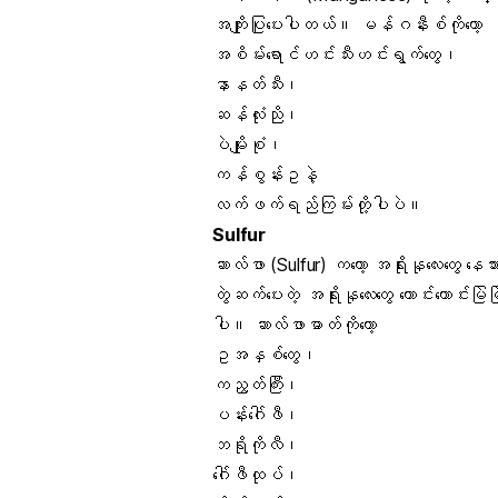
အကျိုးပြုပေးပါတယ်။ မန်ဂနီးစ်ကိုတော့
အစိမ်းရောင်ဟင်းသီးဟင်းရွက်တွေ၊
နာနတ်သီး
၊
ဆန်လုံးညို၊
ပဲမျိုးစုံ၊
ကန်စွန်းဥ
နဲ့
လက်ဖက်ရည်ကြမ်းတို့ပါပဲ။
Sulfur
ဆာလ်ဖာ (Sulfur) ကတော့ အရိုးနုလေးတွေ
တွဲဆက်ပေးတဲ့ အရိုးနုလေးတွေ ကောင်းကောင်
ပါ။ ဆာလ်ဖာဓာတ်ကိုတော့
ဥအနှစ်တွေ၊
ကညွတ်ကြီး၊
ပန်းဂေါ်ဖီ၊
ဘရိုကိုလီ၊
ဂေါ်ဖီထုပ်၊