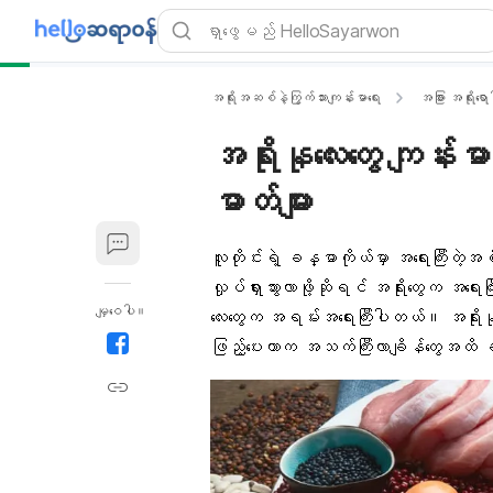
အရိုးအဆစ်နဲ့ကြွက်သားကျန်းမာရေး
အခြား အရိုးရောဂ
အရိုးနုလေးတွေ ကျန်း
ဓာတ်များ
လူတိုင်းရဲ့ ခန္ဓာကိုယ်မှာ အရေးကြီးတဲ့အ
လှုပ်ရှားသွားလာဖို့ဆိုရင်
အရိုးတွေ
က အရေးကြီ
မျှဝေပါ။
လေးတွေက အရမ်းအရေးကြီးပါတယ်။ အရိုးနုလေ
ဖြည့်ပေးတာက အသက်ကြီးလာချိန်တွေအထိ ခန