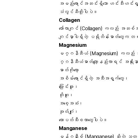
အမည်းရောင်အဆင်းရှိသော ဟင်းသီးဟင်းရွ
သံလွင်ဆီတို့ပါပဲ။
Collagen
ကော်လာဂျင် (Collagen) ကလည်း အဆစ်အမြ
ဂျင်မှာပါရှိတဲ့ ပရိုတိန်းဓာတ်တွေက တစ်သ
Magnesium
မဂ္ဂနီဆီယံ (Magnesium) ကလည်း အရိ
ဂ္ဂနီဆီယံဓာတ်လျော့နည်းလာရင် အရိုးန
ဓာတ်ကိုတော့
အစိမ်းရောင်ရှိတဲ့ အသီးအရွက်တွေ၊
ပြောင်းဖူး၊
တိုဟူး၊
အစေ့အဆံ၊
အုတ်ဂျုံ၊
ထောပတ်သီး
စတာတွေပါပဲ။
Manganese
မန်ဂနီးစ် (Manganese) ဆိုတဲ့ သတ္တုဓ