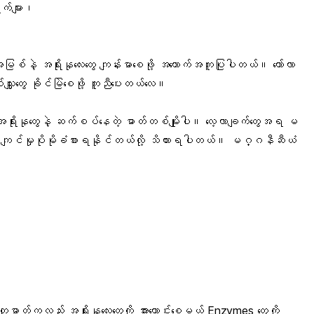
က်များ၊
စ်နဲ့ အရိုးနုလေးတွေ ကျန်းမာစေဖို့ အထောက်အကူပြုပါတယ်။ ကော်လာ
ျှူးတွေ ခိုင်မြဲစေဖို့ ကူညီပေးတယ်လေ။
ုးနုတွေနဲ့ ဆက်စပ်နေတဲ့ ဓာတ်တစ်မျိုးပါ။ လေ့လာချက်တွေအရ မ
ာကျင်မှုပိုမိုခံစားရနိုင်တယ်လို့ သိထားရပါတယ်။ မဂ္ဂနီဆီယံ
ာတ်ကလည်း အရိုးနုလေးတွေကို အားကောင်းစေမယ့် Enzymes တွေကို