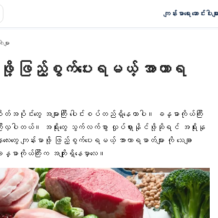
ကျန်းမာရေး ဆောင်းပါးမျာ
ါများ
မာဖို့ ဖြည့်စွက်ပေးရမယ့် အာဟာရ
စိတ်အပိုင်းတွေ အများကြီး ပေါင်းစပ်တည်ရှိနေတာပါ။ ခန္ဓာကိုယ်ကြီး
းလှပါတယ်။ အရိုးတွေ သွက်လက်စွာ လှုပ်ရှားနိုင်ဖို့ဆိုရင် အရိုးနု
းတွေ ကျန်းမာဖို့ ဖြည့်စွက်ပေးရမယ့် အာဟာရဓာတ်များ ကို သေချာ
္ဓာကိုယ်ကြီးက အကျိုးရှိနေမှာလေ။