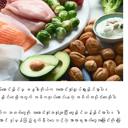
းဆောင်နိုင်မှ ခန္ဓါကိုယ်က အကောင်းဆုံးလှုပ်ရှားနိုင်မှာပါ။
်ဆန့်နိုင်စေဖို့အတွက် အဓိကလုပ်ဆောင်နေတဲ့ အစိတ်အပိုင်းလေးဆိုပါ
ယ်က အဆစ်တွေကို အကောင်းဆုံးအသုံးချပြီး ကွေးနိုင်ဆန့်နိုင်တာပါ။ ဒါ
ာအောင် ပုံမှန်ဖြည့်စွက်မှီဝဲပေးသင့်တဲ့ အာဟာရဓာတ်တွေအကြောင်းကို ပြော