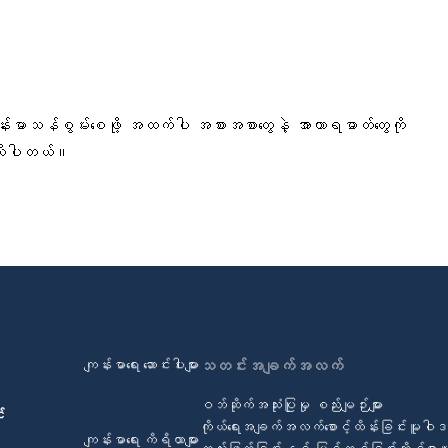
 ကျန်းမာသန်စွမ်းစေဖို့ အထက်ပါ အစားအစာတွေနဲ့ အာဟာရဓာတ်တွေကို
န်းလိုပါတယ်။
ကျန်းမာရေး ဆောင်းပါးများ
သတင်းအချက်အလက်
ဝဘ်ဆိုက်အသုံးပြုမှု စည်းမျဉ်းများ
်
ကိုယ်ရေးအချက်အလက်စောင့်ထိန်းခြင်းမူဝါ
ကျန်းမာရေး ကိရိယာများ