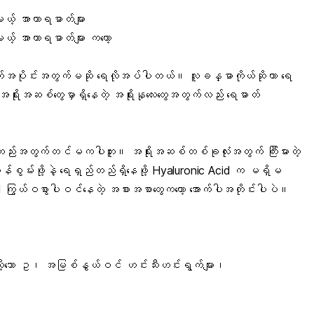
ရမယ့် အာဟာရဓာတ်များ
ရမယ့် အာဟာရဓာတ်များ ကတော့
တ်အပိုင်းအတွက်မဆို ရေလိုအပ်ပါတယ်။ လူခန္ဓာကိုယ်ဆိုတာ
ရေ
ရိုးအဆစ်တွေမှာရှိနေတဲ့ အရိုးနုလေးတွေအတွက်လည်း ရေဓာတ်
ည်းအတွက်တင်မကပါဘူး။ အရိုးအဆစ်တစ်ခုလုံးအတွက် ကြီးမားတဲ့
င်သန်စွမ်းဖို့နဲ့ ရေရှည်တည်ရှိနေဖို့ Hyaluronic Acid က မရှိမ
ကြွယ်ဝစွာပါဝင်နေတဲ့ အစားအစာတွေကတော့ အောက်ပါအတိုင်းပါပဲ။
ို့သော ဥ၊ အမြစ်နွယ်ဝင် ဟင်းသီးဟင်းရွက်များ၊