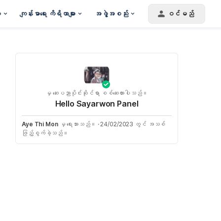
း
ကျန်းမာရေး ကိရိယာများ
အဖွဲ့အစည်း
ဝင်မည်
မှ ဆေးပညာပိုင်းဆိုင်ရာ စစ်ဆေးထားပါသည်။
Hello Sayarwon Panel
Aye Thi Mon
မှ ရေးသားသည်။
·
24/02/2023 တွင် အသစ်
ဖြည့်စွက်ခဲ့သည်။