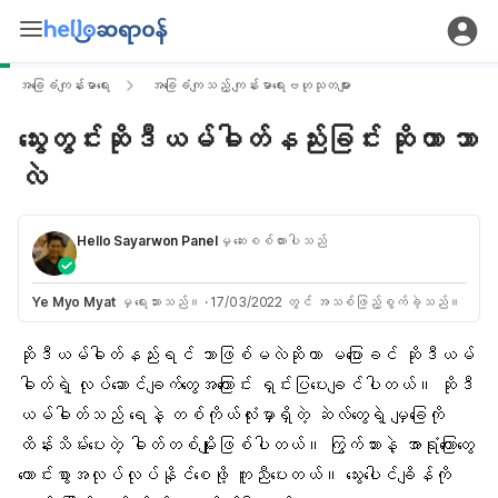
အခြေခံကျန်းမာရေး
အခြေခံကျသည့် ကျန်းမာရေးဗဟုသုတများ
သွေးတွင်းဆိုဒီယမ်ဓါတ်နည်းခြင်း ဆိုတာ ဘာ
လဲ
Hello Sayarwon Panel
မှ ဆေးစစ်ထားပါသည်
Ye Myo Myat
မှ ရေးသားသည်။
·
17/03/2022 တွင် အသစ်ဖြည့်စွက်ခဲ့သည်။
ဆိုဒီယမ်ဓါတ်နည်းရင် ဘာဖြစ်မလဲဆိုတာ မပြောခင် ဆိုဒီယမ်
ဓါတ်ရဲ့ လုပ်ဆောင်ချက်တွေအကြောင်း ရှင်းပြပေးချင်ပါတယ်။ ဆိုဒီ
ယမ်ဓါတ်သည် ရေနဲ့ တစ်ကိုယ်လုံးမှာရှိတဲ့ ဆဲလ်တွေရဲ့ မျှခြေကို
ထိန်းသိမ်းပေးတဲ့ ဓါတ်တစ်မျိုးဖြစ်ပါတယ်။ ကြွက်သားနဲ့ အာရုံကြောတွေ
ကောင်းစွာအလုပ်လုပ်နိုင်စေဖို့ ကူညီပေးတယ်။ သွေးပေါင်ချိန်ကို