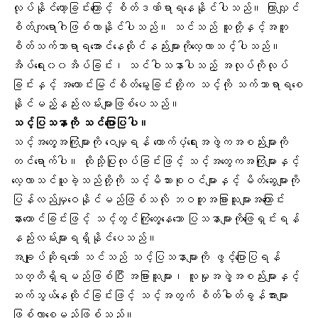
လုပ်နိုင်တော့ခြင်းကြောင့် စိတ်ဒဏ်ရာရနေနိုင်ပါသည်။ ကြာလျှင်
စိတ်ကျရောဂါဖြစ်လာနိုင်ပါသည်။ သင်သည် သူတို့နှင့်အတူ
စိတ်သက်သာရာရအောင်နေထိုင်နည်းများကိုလေ့လာသင့်ပါသည်။
အိပ်ရေး၀၀အိပ်ခြင်း၊ သင်ဝါသနာပါသည့် အလုပ်ကိုလုပ်
ခြင်းနှင့် အကောင်းမြင်စိတ်မွေးခြင်းတို့က သင့်ကို သက်သာရာရစေ
နိုင်မည့်နည်းလမ်းများဖြစ်ပေသည်။
သင့်ပြသနာကို သင်ပြောပြပါ။
သင့်အတွေ့အကြုံများကို ဝေမျှရန် ထောက်ပံ့ရေးအဖွဲကအစည်းများကို
တင်ရောက်ပါ။ ထိုသို့ပြုလုပ်ခြင်းဖြင့် သင့်အတွေကအကြုံများနှင့်
လေ့လာသင်ယူခဲ့သည်တို့ကို သင့်မိသားစုဝင်များနှင့် မိတ်ဆွေများကို
ပြန်လည်မျှဝေနိုင်မည်ဖြစ်သလို ဘဝတူအခြားသူများအကြောင်း
နားထောင်ခြင်းဖြင့် သင့်တွင်ကြုံတွေ့နေသော ပြသနာများကိုဖြေရှင်းရန်
နည်းလမ်းများရရှိနိုင်ပေသည်။
အချုပ်ဆိုရသော် သင်သည် သင့်ပြသနာများကို ဖွင့်ပြောပြရန်
သတ္တိရှိရမည်ဖြစ်ပြီး အခြားသူများ၊ လူမှုအဖွဲ့အစည်းများနှင့်
ဆက်သွယ်နေထိုင်ခြင်းဖြင့် သင့်အတွက် စိတ်ဓါတ်ခွန်အားများ
ဖြစ်လာစေမည်ဖြစ်သည်။