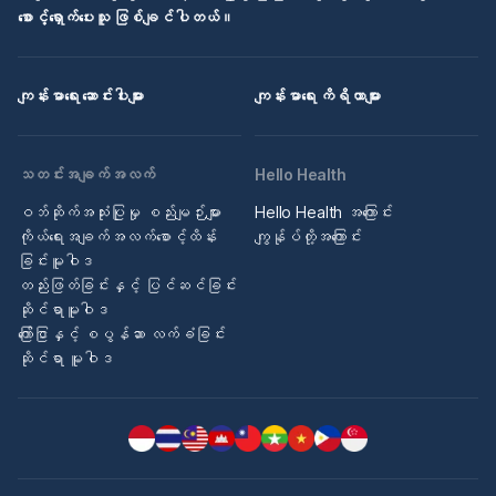
စောင့်ရှောက်ပေးသူ ဖြစ်ချင်ပါတယ်။
ကျန်းမာရေး ဆောင်းပါးများ
ကျန်းမာရေး ကိရိယာများ
သတင်းအချက်အလက်
Hello Health
ဝဘ်ဆိုက်အသုံးပြုမှု စည်းမျဉ်းများ
Hello Health အကြောင်း
ကိုယ်ရေးအချက်အလက်စောင့်ထိန်း
ကျွန်ုပ်တို့အကြောင်း
ခြင်းမူဝါဒ
တည်းဖြတ်ခြင်းနှင့် ပြင်ဆင်ခြင်း
ဆိုင်ရာမူဝါဒ
ကြော်ငြာနှင့် စပွန်ဆာ လက်ခံခြင်း
ဆိုင်ရာ မူဝါဒ