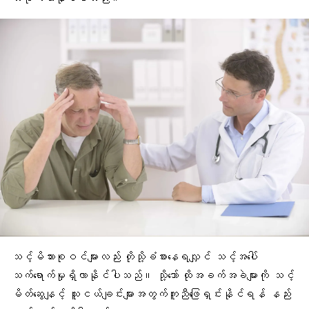
သင့်မိသားစုဝင်များလည်း တိုသို့ခံစားနေရလျှင် သင့်အပေါ်
သက်ရောက်မှုရှိလာနိုင်ပါသည်။ သို့သော် ထိုအခက်အခဲများကို သင့်
မိတ်ဆွေနျင့် သူငယ်ချင်းများအတွက်ကူညီဖြေရှင်းနိုင်ရန် နည်း