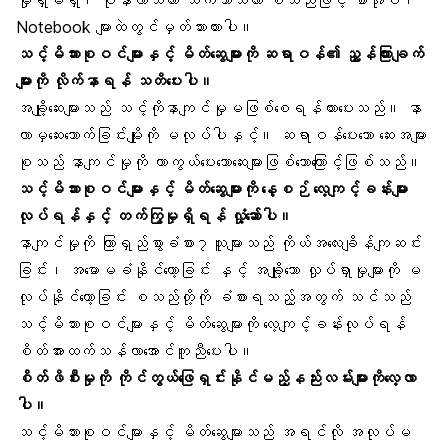
Notebook များထဲတွင်မှတ်သားထားပါ။
သင့်မိသားစုဝင်များနှင့် မိတ်ဆွေများကို ဆရာဝန်၏ ညွှန်ကြားချက်
များကို လိုက်နာရန် သတိပေးပါ။
အချို့ဆေးများသည် သင့်ကိုနာကျင်မှုမဖြစ်စေရန်တားပေးသည်။ နာ
လာမှဆေးသောက်ခြင်းမျိုးကို မလုပ်ပါနှင့်။ ဆရာဝန်ပေးသော ဆေးအများ
စုသည် နာကျင်မှုကို ကာကွယ်ပေးသောဆေးများဖြစ်သောကြောင့်ဖြစ်သည်။
သင့်မိသားစုဝင်များနှင့် မိတ်ဆွေများကို နေ့စဉ် လေ့ကျင့်ခန်းများ
လုပ်ရန်နှင့် တက်ကြွမှုရှိရန် လှုံ့ဆော်ပါ။
နာကျင်မှုကို ကြာရှည်စွာခံစား၇သူများသည် ကိုယ်အလေးချိန်ကျဆင်း
ခြင်း၊ အမောမခံနိုင်တော့ခြင်း နှင့် အချို့သော လှုပ်ရှာမှုများကို မ
လုပ်နိုင်တော့ခြင်း စသည်တို့ကို ခံစားရသည့်အတွက် သင်သည်
သင့်မိသားစုဝင်များနှင့် မိတ်ဆွေများကို လေ့ကျင့်ခန်းလုပ်ရန်
စိတ်အားထက်သန်လာအောင်ကူညီပေးပါ။
စိတ်ဖိစီးမှုကို ကိုင်တွယ်ဖြေရှင်းနိုင်မည့်နည်းလမ်းများကိုလေ့လာ
ပါ။
သင့်မိသားစုဝင်များနှင့် မိတ်ဆွေများသည် အရင်လို အလုပ်မ