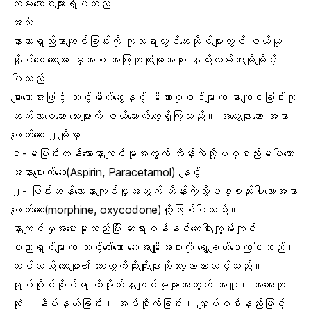
လမ်းကောင်းများရှိပါသည်။
အသိ
နာတာရှည်နာကျင်ခြင်းကို ကုသရာတွင်ဆေးဆိုင်များတွင် ဝယ်ယူ
နိုင်သော ဆေးများ မှအစ အခြားကုထုံးများအဆုံး နည်းလမ်းအမျိုးမျိုးရှိ
ပါသည်။
များသောအားဖြင့် သင့်မိတ်ဆွေနှင့် မိသားစုဝင်များက နာကျင်ခြင်းကို
သက်သာစေသော ဆေးများကို ဝယ်သောက်လေ့ရှိကြသည်။ အတွေ့များသော အနာ
ပျောက်ဆေး ၂မျိုးမှာ
၁-မပြင်းထန်သောနာကျင်မှုအတွက် ဘိန်းကဲ့သို့ပစ္စည်းမပါသော
အနာပျောက်ဆေး(Aspirin, Paracetamol) နျင့်
၂- ပြင်းထန်သောနာကျင်မှုအတွက် ဘိန်းကဲ့သို့ပစ္စည်းပါသောအနာ
ပျောက်ဆေး(morphine, oxycodone)တို့ဖြစ်ပါသည်။
နာကျင်မှုအပေးမူတည်ပြီး ဆရာဝန်နှင့်ဆေးဝါးကျွမ်းကျင်
ပညာရှင်များက သင့်တော်သော ဆေးအမျိုးအစားကို ရွေချယ်ပေးကြပါသည်။
သင်သည် ဆေးများ၏ ဘေးထွက်ဆိုးကျိုးများကို လေ့လာထားသင့်သည်။
ရုပ်ပိုင်းဆိုင်ရာ ထိခိုက်နာကျင်မှုများအတွက် အပူ၊ အအေးကု
ထုံး၊ နှိပ်နယ်ခြင်း၊ အပ်စိုက်ခြင်း၊ လျှပ်စစ်နည်းဖြင့်