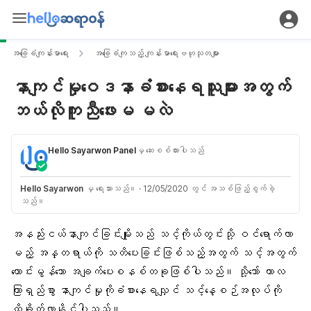
အခြေခံကျန်းမာရေး
အခြေခံကျသည့် ကျန်းမာရေးဗဟုသုတများ
နာကျင်မှုဝေဒနာခံစားနေရသူများအတွက်
ဘယ်လိုကူညီဖေးမ မလဲ
Hello Sayarwon Panel
မှ ဆေးစစ်ထားပါသည်
Hello Sayarwon
မှ ရေးသားသည်။
·
12/05/2020 တွင် အသစ်ဖြည့်စွက်ခဲ့
သည်။
အနည်းငယ်နာကျင်ခြင်းမျိုးသည် သင့်ကိုယ်တွင်းသို့ ဝင်ရောက်လာ
မည့် အန္တရာယ်ကို သတိပေးခြင်းဖြစ်သည့်အတွက် သင့်အတွက်
ကောင်းမွန်သော အချက်ပေးစနစ်တခုဖြစ်ပါသည်။ သို့သော် ကာလ
ကြာရှည်စွာ နာကျင်မှုကိုခံစားနေရလျှင် သင့်နေ့စဉ်အလုပ်ကို
ထိခိုက်လာနိုင်ပါသည်။