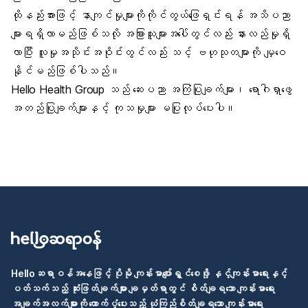
ထိုနည်းအားဖြင့် နာကျင်မှုများကိုကိုင်တွယ်ဖြေရှင်းရန် အသိပညာ
များရရှိလာမည်ဖြစ်သလို အခြားသူများအပေါ်တွင်လည်း နားလည်မှုရှိ
လာပြီး လူမှုအသိုင်းအဝိုင်းတွင်လည်း သင့် ဗဟုသုတများကို မျှဝေ
နိုင်မည်ဖြစ်ပါသည်။
Hello Health Group သည် ဆေးပညာ အကြံပြုချက်များ၊ ရောဂါရှာဖွေ
အတည်ပြုချက်များနှင့် ကုသမှုများ မပြုလုပ်ပေးပါ။
Helloဆရာဝန်အနေဖြင့် ပိုမို ကျန်းမာပျော်ရွှင်စေဖို့ နှင့်ကျန်းမာရေးနှင့်
ပတ်သက်သည့် ဆုံးဖြတ်ချက်များ ချမှတ်ရာတွင် စိတ်ချရသော ကျန်းမာရေး
အချက်အလက်များကို ထောက်ပံ့ပေးသည့် ယုံကြည်စိတ်ချရသော ကျန်းမာရေး