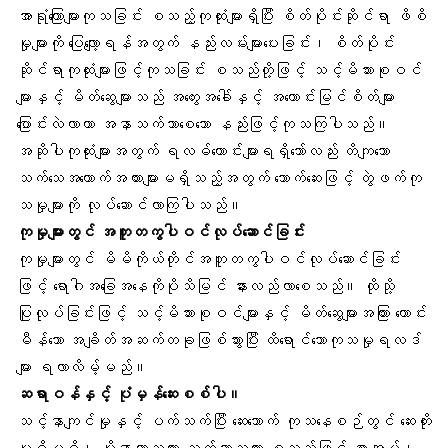
အာရုံကြောများကုသခြင်း စသည့်ကုထုံးများရှိပြီး စိတ်ပိုင်းဆိုင်ရာ ဖိစိ
မှုများကို ပြေလျော့ရန်အတွက် နည်းလမ်းများပေးခြင်း၊ စိတ်ပိုင်း
ဆိုင်ရာကုထုံးများဖြင့်ကုသခြင်း စသည်တို့ဖြင့် သင့်မိသားစုဝင်
များနှင့် မိတ်ဆွေများသည် အတွေးအခေါ်နှင့် အကောင်းမြင်စိတ်များ
ပြောင်းလဲလာကာ အနာသက်သာစေသော နည်းဖြင့်ကုသကြပါသည်။
အဆိုပါကုထုံးများအတွက် ရလဓ်ကောင်းများရရှိသော်လည်း တိကျသော
သက်သေအထောက်အထားများမရှိသည့်အတွက် သောက်ဆေးဖြင့် တွဲဖက်ကု
သမှုများကို လုပ်ဆောင်လာကြပါသည်။
ကုမှုများတွင် အတူတကွပါဝင်လုပ်ဆောင်ခြင်း
ကုမှုများတွင် မိမိကိုယ်တိုင်အတူတကွပါဝင်လုပ်ဆောင်ခြင်း
ဖြင့် ရောဂါအခြေအနေကိုပိုသိမြင် နားလည်လာစေသည်။ ထိုသို့
ပြုလုပ်ခြင်းဖြင့် သင့်မိသားစုဝင်များနှင့် မိတ်ဆွေများအကြား ကောင်း
မီန်သော အချိတ်အဆက်တခုဖြစ်သွားပြီး ထိရောင်သောကုသမှုရလဒ်
များ ရလာလိမ့်မည်။
ဆရာဝန်နှင့် ပုံမှန်ဆေးစစ်ပါ။
သင့်နာကျင်မှုနှင့် ပက်သက်ပြီး ဆေးသောက် ကုသနေစဉ်တွင် ဆေးတိုး
မှုရှိမရှိ၊ ပိုနာလာသလား သက်သာသလား စသည်ဖြင့် စာအုပ်၊