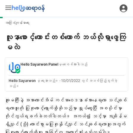
အခြေခံကျန်းမာရေး
လူနာစောင့်ကောင်းတစ်ယောက် ဘယ်လိုရှာဖွေကြ
မလဲ
Hello Sayarwon Panel
မှ ဆေးစစ်ထားပါသည်
Hello Sayarwon
မှ ရေးသားသည်။
·
10/01/2022 တွင် အသစ်ဖြည့်စွက်ခဲ့
သည်။
အူမကြီးနဲ့ အစာဟောင်းအိမ် ကင်ဆာဝေဒနာခံစားနေရသော သင်ချစ်
ရသောသူကို ပြုစုစောင့်ရှောက်ဖို့ဆိုသည်မှာ ရှုပ်ထွေးပြီး အစပိုင်းမှာ
ကိုင်တွယ်ရခက်ခဲတတ်ပါတယ်။ အကယ်၍ သင့်မှာ အချိန်မ
ရှိလျှင် (သို့) ကောင်းစွာမပြုစုနိုင်လျှင် သင်ချစ်ရသောသူအတွက်
ပြုစုစောင့်ရှောက်ဖို့လူ ရှာခြင်းက အကောင်းဆုံးနည်းလမ်းပါ။