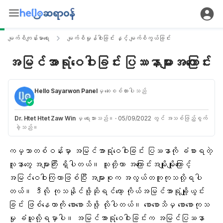
မျက်စိကျန်းမာရေး
မျက်စိမှုန်ဝါးခြင်း နှင့် မျက်စိကွယ်ခြင်း
အမြင်အာရုံဝေဝါးခြင်း ပြဿနာများအကြောင်း
Hello Sayarwon Panel
မှ ဆေးစစ်ထားပါသည်
Dr. Htet Htet Zaw Win
မှ ရေးသားသည်။
·
05/09/2022 တွင် အသစ်ဖြည့်စွက်
ခဲ့သည်။
ကမ္ဘာတစ်ဝန်းမှာ အမြင်အာရုံဝေဝါးခြင်း ပြဿနာကို ခံစားရတဲ့
လူနာတွေ အများကြီး ရှိပါတယ်။ သူတို့ဟာ အကြောင်းအမျိုးမျိုးကြောင့်
အမြင်ဝေဝါး
ကြတာဖြစ်ပြီး အများစုက အလွယ်တကူကုသလို့ရပါ
တယ်။ ဒီလို ကုသနိုင်ဖို့ဆိုရင်တော့ ကိုယ်
အမြင်အာရုံချို့ယွင်း
ခြင်း
ဖြစ်နေတာကို စောစောသိဖို့ လိုပါတယ်။ စောစောသိမှ စောစောကုသ
မှု ခံယူလို့ရမှာပါ။ အမြင်အာရုံဝေဝါးခြင်းက အမြင်ပြဿနာ