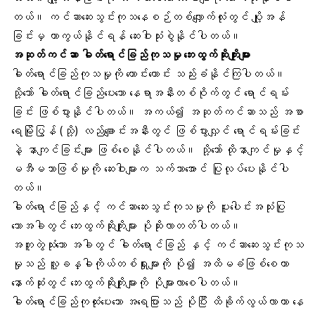
တယ်။ ကင်ဆာဆေးသွင်းကုသနေစဉ်တစ်လျှောက်လုံးတွင် ပျို့အန်
ခြင်းမှ ကာကွယ်နိုင်ရန် ဆေးဝါးသုံးစွဲနိုင်ပါတယ်။
အဆုတ်ကင်ဆာ ဓါတ်ရောင်ခြည်ကုသမှု ဘေးထွက်ဆိုးကျိုးများ
ဓါတ်ရောင်ခြည်ကုသမှုကို ကောင်းကောင်း သည်းခံနိုင်ကြပါတယ်။
သို့သော် ဓါတ်ရောင်ခြည်ပေးသော နေရာအနီးတစ်ဝိုက်တွင် ရောင်ရမ်း
ခြင်း ဖြစ်ပွားနိုင်ပါတယ်။ အကယ်၍ အဆုတ်ကင်ဆာသည် အစာ
ရေမြိုပြွန် (သို့) လည်ချောင်းအနီးတွင် ဖြစ်ပွားလျှင် ရောင်ရမ်းခြင်း
နဲ့ နာကျင်ခြင်းများ ဖြစ်စေနိုင်ပါတယ်။ သို့သော် ထိုနာကျင်မှုနှင့်
မအီမသာဖြစ်မှုကို ဆေးဝါးများက သက်သာအောင် ပြုလုပ်ပေးနိုင်ပါ
တယ်။
ဓါတ်ရောင်ခြည်နှင့် ကင်ဆာဆေးသွင်းကုသမှုကို ပူးပေါင်းအသုံးပြု
သောအခါတွင် ဘေးထွက်ဆိုးကျိုးများ ပိုဆိုးလာတတ်ပါတယ်။
အတူတွဲသုံးသော အခါတွင် ဓါတ်ရောင်ခြည် နှင့် ကင်ဆာဆေးသွင်းကုသ
မှုသည် လူ့ခန္ဓါကိုယ်တစ်ရှုးများကို ပို၍ အထိမခံဖြစ်စေကာ
နောက်ဆုံးတွင် ဘေးထွက်ဆိုးကျိုးများကို ပိုများလာစေပါတယ်။
ဓါတ်ရောင်ခြည်ကုထုံးပေးသော အရေပြားသည် ပိုပြီး ထိခိုက်လွယ်လာကာ နေ