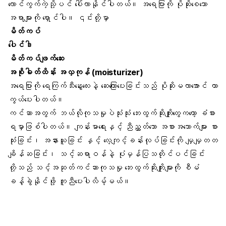
လောင်ကွက်ကဲ့သို့ပင် ပေါ်လာနိုင်ပါတယ်။ အရေပြားကို ပိုဆိုးစေသော
အရာများကို ရှောင်ပါ။ ၎င်းတို့မှာ
မိတ်ကပ်
ပေါင်ဒါ
မိတ်ကပ်ဖျက်ဆေး
အစိုဓါတ်ထိန်း အလှကုန် (moisturizer)
အရေပြားကို ရေကြက်သီးနွေးလေးနဲ့ ဆေးကြောပေးခြင်းသည် ပိုဆိုးမလာအောင် ကာ
ကွယ်ပေးပါတယ်။
ကင်ဆာအတွက် ဘယ်လိုကုသမှုပဲသုံးသုံး ဘေးထွက်ဆိုးကျိုးတွေကတော့ ခံစား
ရမှာဖြစ်ပါတယ်။ ကျန်းမာရေးနှင့် ညီညွှတ်သော အစားအသောက်များ စား
သုံးခြင်း၊ အနားယူခြင်း နှင့် လေ့ကျင့်ခန်းလုပ်ခြင်းကို မျှမျှတတ
ချိန်ဆခြင်း၊ သင့်ဆရာဝန်နဲ့ ပုံမှန်ပြသတိုင်ပင်ခြင်း
တို့သည် သင့်အဆုတ်ကင်ဆာကုသမှု ဘေးထွက်ဆိုးကျိုးများကို စီမံ
ခန့်ခွဲနိုင်ဖို့ ကူညီပေးပါလိမ့်မယ်။