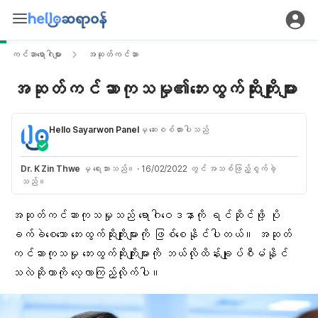
ကင်ဆာရောဂါများ
အဆုတ်ကင်ဆာ
အဆုတ်ကင်ဆာကုသမှု၏ဘေးထွက်ဆိုးကျိုးများ
Hello Sayarwon Panel
မှ ဆေးစစ်ထားပါသည်
Dr. K Zin Thwe
မှ ရေးသားသည်။
·
16/02/2022 တွင် အသစ်ဖြည့်စွက်ခဲ့
သည်။
အဆုတ်ကင်ဆာကုသမှုသည် ရောဂါဝေဒနာကို ရင်ဆိုင်ဖို့ ပို
ခက်ခဲစေသော ဘေးထွက်ဆိုးကျိုးများကို ဖြစ်စေနိုင်ပါတယ်။ အဆုတ်
ကင်ဆာကုသမှု ဘေးထွက်ဆိုးကျိုးများကို ဘယ်လိုထိန်းချုပ်စီမံနိုင်
သလဲဆိုတာကို လေ့လာကြည့်လိုက်ပါ။