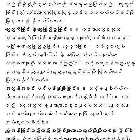
သည် ပိုမိုနှုံးချိနွမ်းနယ်တာကို ခံစားရမည်ဖြစ်သည်။ သွေးသွင်း
ခြင်း (သို့) ဆေးဝါးသောက်သုံးခြင်းဖြင့် သွေးနီဥဆဲလ် ထုတ်လုပ်ခြင်းကို
မြှင့်တင်ဖို့ လိုအပ်ပါတယ်။
သွေးထွက်ခြင်း နဲ့ သွေးခြည်ဥခြင်း ။ ။
ကင်ဆာဆေးသွင်းကုသ
မှုသည် သွေးခဲခြင်းကို ကူညီသော သွေးမွှားဥများကို ဖျက်ဆီးပစ်သည်။
မကြာခဏ သွေးခြည်ဥခြင်း၊ သွေးထွက်ခြင်း၊ ဝမ်းတွင်း သွေးပါ
ခြင်း၊ ဆီးတွင်း သွေးပါခြင်း နဲ့ အခြားသော ပုံမှန်မဟုတ်သော
လက္ခဏာများကို သတိထား စောင့်ကြည့်ပါ။ သင့်ဆရာဝန်သည် သွေးမွှား
ဥအလွန်နည်းနေလျှင် သွေးမွှားဥသွေးသွင်းခြင်းကို ပြုလုပ်ကောင်း
ပြုလုပ်နိုင်ပါတယ်။
အလွန်အမင်း ပင်ပန်းနုံးချိခြင်း။ ။
သင့်ခန္ဓါကိုယ်က
လိုက်လုပ်နိုင်သည့် ပုံမှန် လေ့ကျင့်ခန်းမျိုးကို လုပ်ပါ။ ၎င်း
သည် သင့်အတွက် ခွန်အားများပေးစွမ်းနိုင်ပါတယ်။ နေ့လယ်နေ
ခင်း တစ်ရေးတစ်မော အိပ်စက်အနားယူပြီး ညအခါတွင်
အိပ်ရေး၀၀အိပ်ပါ။
ပျို့အန်ခြင်းသည်လည်း အဖြစ်များသော ဘေးထွက်ဆိုးကျိုးတစ်ခု ဖြစ်ပါ
တယ်။
ပျို့အန်ခြင်းကို သက်သာစေသော ဆေးဝါးများကို သောက်သုံးနိုင်ပါ