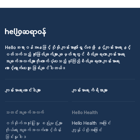
Helloဆရာဝန်အနေဖြင့် ပိုမို ကျန်းမာပျော်ရွှင်စေဖို့ နှင့်ကျန်းမာရေးနှင့်
ပတ်သက်သည့် ဆုံးဖြတ်ချက်များ ချမှတ်ရာတွင် စိတ်ချရသော ကျန်းမာရေး
အချက်အလက်များကို ထောက်ပံ့ပေးသည့် ယုံကြည်စိတ်ချရသော ကျန်းမာရေး
စောင့်ရှောက်ပေးသူ ဖြစ်ချင်ပါတယ်။
ကျန်းမာရေး ဆောင်းပါးများ
ကျန်းမာရေး ကိရိယာများ
သတင်းအချက်အလက်
Hello Health
ဝဘ်ဆိုက်အသုံးပြုမှု စည်းမျဉ်းများ
Hello Health အကြောင်း
ကိုယ်ရေးအချက်အလက်စောင့်ထိန်း
ကျွန်ုပ်တို့အကြောင်း
ခြင်းမူဝါဒ