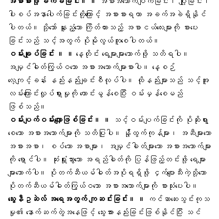
အစာစားဖို့ ခက်ခဲခြင်း။ ။
အစားအသောက်ပျက်ခြင်း၊ ပျို့ခြင်း၊
ပါးစပ်အနာပေါက်ခြင်းတို့ကြောင့် အစားစားရတာ အခက်အခဲရှိနိုင်
ပါတယ်။ သို့သော် နူးညံ့သော ကြိတ်ထားသည့် အစာငယ်လေးများကို စားပေး
ခြင်းသည် သင့်အတွက် ပိုမိုလွယ်ကူစေပါတယ်။
ဝမ်းချုပ်ခြင်း ။ ။
နေ့တိုင်း ရေများများသောက်ဖို့ သတိရပါ။
အမျှင်ဓါတ်ကြွယ်ဝသော အစားအသောက်များစားပါ။ နေ့စဉ်
လေ့ကျင့်ခန်း နည်းနည်းချင်းစီလုပ်ပါ။ ထိုနည်းများသည် သင့်အူ
လမ်းကြောင်းလှုပ်ရှားမှုကို ကောင်းမွန်စေပြီး ဝမ်းမှန်စေမည်
ဖြစ်သည်။
ဝမ်းပျက်ဝမ်းလျှောဖြစ်ခြင်း။ ။
သင့်ဝမ်းပျက်ခြင်းကို ပိုဆိုးရွား
စေသော အစားအသောက်များကို သတိပြုပါ။ နို့်ထွက်ကုန်များ၊ အဆီများသော
အစားအစာ၊ စပ်သော အစာများ၊ အမျှင်ဓါတ်များသော အစားအသောက်များ
ကို ရှောင်ပါ။ ဆုံးရှုံးသွားသော အရည်ဓါတ်ကို ပြန်ဖြည့်တင်းဖို့ ရေများ
များသောက်ပါ။ ပိုတက်ဆီယမ်ဓါတ်အပိုရရှိဖို့ ငှက်ပျောသီးကဲ့သို့သော
ပိုတက်ဆီယမ်ဓါတ်ကြွယ်ဝသော အစားအသောက်များကို စားသုံးပေးပါ။
သွေးနီဥဆဲလ် အရေအတွက် ကျဆင်းခြင်း။ ။
ကင်ဆာဆေးသွင်းကုသ
မှု၏ နောက်ဆက်တွဲအနေဖြင့် သွေးအားနည်းခြင်းဖြစ်နိုင်ပြီး သင်