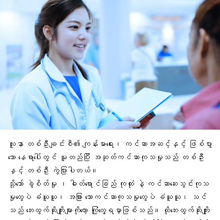
လူနာ တစ်ဦးချင်းစီ၏ ကျန်းမာရေး၊ ကင်ဆာအဆင့်နှင့် ဖြစ်ပွား
သော နေရာပေါ်တွင် မူတည်ပြီး အဆုတ်ကင်ဆာကုသမှုသည် တစ်ဦး
နှင့် တစ်ဦး ကွဲပြားပါတယ်။
သို့သော် ခွဲစိတ်မှု ၊ ဓါတ်ရောင်ခြည် ကုထုံး နဲ့ ကင်ဆာဆေးသွင်းကုသ
မှုတွေပဲ ခံယူယူ၊ အခြား သောကင်ဆာကုသမှုတွေပဲ ခံယူယူ၊ သင်
သည် ဘေးထွက်ဆိုးကျိုးများကိုတော့ ကြုံတွေ့ရမှာဖြစ်သည်။ ထိုဘေးထွက်ဆိုးကျိုး