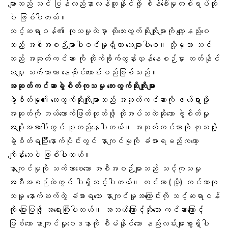
များသည် သင် ပြန်လည်နာလန်ထူနိုင်ဖို့ စိန်ခေါ်မှုတစ်ရပ်လို
ပဲ ဖြစ်ပါတယ်။
သင့်ဆရာဝန်၏ ကုသမှုထဲမှာ ထိုဘေးထွက်ဆိုးကျိုးများကို လျော့နည်းစေ
သည့် အစီအစဉ်များပါဝင်မှုရှိတာ သေချာပါစေ။ သို့မှသာ သင်
သည် အဆုတ်ကင်ဆာ ကို တိုက်ခိုက်တွန်းလှန်နေစဉ်မှာ တတ်နိုင်
သမျှ သက်သာကာ နေထိုင်ကောင်းမည်ဖြစ်သည်။
အဆုတ်ကင်ဆာခွဲစိတ်ကုသမှု ဘေးထွက်ဆိုးကျိုးများ
ခွဲစိတ်မှု၏ ဘေးထွက်ဆိုးကျိုးများသည် အဆုတ်ကင်ဆာကို ဖယ်ရှားဖို့
အဆုတ်ကို ဘယ်လောက်ဖြတ်ထုတ်ဖို့ လိုအပ်သလဲဆိုသော ခွဲစိတ်မှု
အမျိုးအစားပေါ်တွင် မူတည်နေပါတယ်။ အဆုတ်ကင်ဆာကို ကုသဖို့
ခွဲစိတ်ရပြီးနောက်ပိုင်းတွင် နာကျင်မှုကို ခံစားရမည်ကတော့
ကျိန်းသေပဲ ဖြစ်ပါတယ်။
နာကျင်မှုကို သက်သာစေသော အစီအစဉ်များသည် သင့်ကုသမှု
အစီအစဉ်ထဲတွင် ပါရှိသင့်ပါတယ်။ ကင်ဆာ (သို့) ကင်ဆာကု
သမှု နောက်ဆက်တွဲ ခံစားရသော နာကျင်မှုအကြောင်းကို သင့်ဆရာဝန်
ကို ပြောပြဖို့ အရေးကြီးပါတယ်။ အဘယ်ကြောင့်ဆိုသော ကင်ဆာကြောင့်
ဖြစ်သော နာကျင်မှုဝေဒနာကို စီမံနိုင်သော နည်းလမ်းများစွာရှိပါ