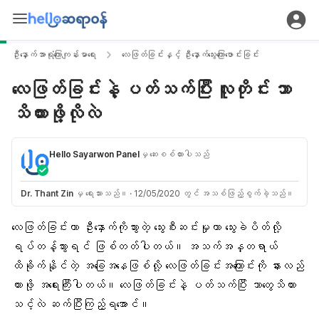
ဦးနှောက်အာရုံကြောကျန်းမာရေး
လေဖြတ်ခြင်းနှင့် ဦးနှောက်သွေးကြောဖောင်းခြင်း
လေဖြတ်ခြင်းနဲ့ ပတ်သက်ပြီး လူတိုင်း ဘာ
သိထားဖို့လိုလဲ
Hello Sayarwon Panel
မှ ဆေးစစ်ထားပါသည်
Dr. Thant Zin
မှ ရေးသားသည်။
·
12/05/2020 တွင် အသစ်ဖြည့်စွက်ခဲ့သည်။
လေဖြတ်ခြင်းဟာ ဦးနှောက်ကိုသွားတဲ့ သွေးစီးဆင်းမှုဟာ သွေးခဲပိတ်လို့
ရပ်တန့်သွားရင် ဖြစ်တတ်ပါတယ်။ အသက်အန္တရာယ်
ထိခိုက်နိုင်တဲ့ အခြေအနေဖြစ်လို့ လေဖြတ်ခြင်းအကြောင်းကို နားလည်
ထားဖို့ အရေးကြီးပါတယ်။ လေဖြတ်ခြင်းနဲ့ ပတ်သက်ပြီး ဘာတွေသိထား
သင့်လဲ ဆက်ပြီးကြည့်ရအောင်။