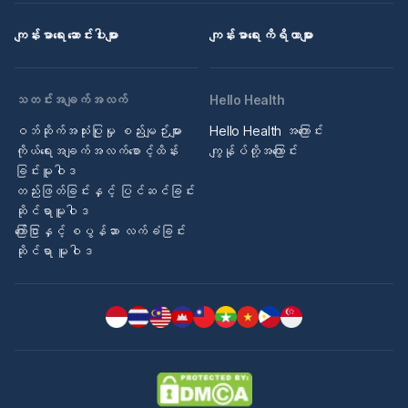
ကျန်းမာရေး ဆောင်းပါးများ
ကျန်းမာရေး ကိရိယာများ
သတင်းအချက်အလက်
Hello Health
ဝဘ်ဆိုက်အသုံးပြုမှု စည်းမျဉ်းများ
Hello Health အကြောင်း
ကိုယ်ရေးအချက်အလက်စောင့်ထိန်း
ကျွန်ုပ်တို့အကြောင်း
ခြင်းမူဝါဒ
တည်းဖြတ်ခြင်းနှင့် ပြင်ဆင်ခြင်း
ဆိုင်ရာမူဝါဒ
ကြော်ငြာနှင့် စပွန်ဆာ လက်ခံခြင်း
ဆိုင်ရာ မူဝါဒ