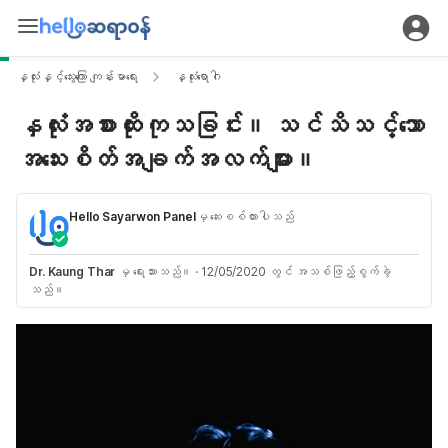
နှလုံးနှင့်သွေးကြော ကျန်းမာရေး
နှလုံးရောဂါ
နှလုံးအစားထိုးကုသခြင်း။ သင်သိသင့်သော
အသေးစိတ်အချက်အလက်များ။
Hello Sayarwon Panel
မှ ဆေးစစ်ထားပါသည်
Dr. Kaung Thar
မှ ရေးသားသည်။
·
12/05/2020 တွင် အသစ်ဖြည့်စွက်ခဲ့
သည်။