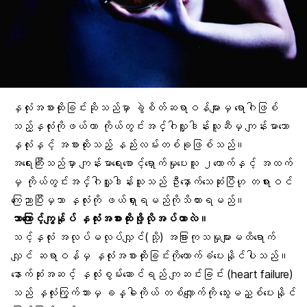
နှလုံးအစားထိုးခြင်းဆိုသည်မှာ ခွဲစိတ်ဆရာဝန်များမှ ရောဂါဖြစ်
သည့်နှလုံးကိုဖယ်ကာ ကိုယ်တွင်းအင်္ဂါလှူဒါန်းသူဆီမှ ကျန်းမာသော
နှလုံးနှင့် အစားထိုးသည့် နည်းလမ်းတစ်ခုဖြစ်သည်။
အရေးကြီးသည်မှာ ကျန်းမာရေးစောင့်ရှောက်မှုပေးသူ ၂ယောက်နှင့် အထက်
မှ ကိုယ်တွင်းအင်္ဂါလှူဒါန်းသူသည် ဦးနှောက်သေဆုံးပြီဟု တရားဝင်
ကြေညာပြီးမှသာ နှလုံးကို ဖယ်ရှားရမည်ကိုသိထားရမည်။
ဘာကြောင့်ကျွန်ုပ် နှလုံးအစားထိုးဖို့လိုအပ်တာလဲ။
သင့်နှလုံး အလုပ်မလုပ်လျှင်(သို့) အခြားကုသမှုများမထိရောက်
လျှင် ဆရာဝန်မှ နှလုံးအစားထိုးခြင်းကိုထောက်ခံပေးနိုင်ပါသည်။
နောက်ဆုံးအဆင့် နှလုံးစွမ်းဆောင်ရည် ကျဆင်းခြင်း (heart failure)
သည် နှလုံးကြွက်သားမှ ခန္ဓါကိုယ် တစ်လျှောက်ကို သွေးမညှစ်ပေးနိုင်