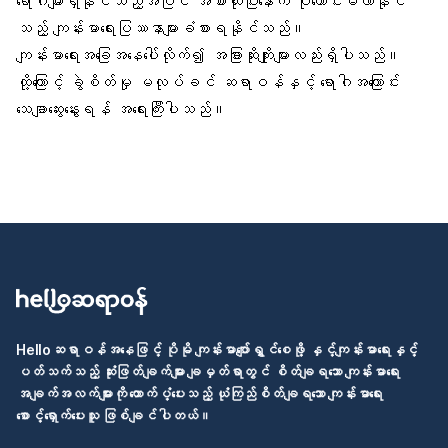
ရောဂါများရှိနိုင်သည့်အပြင် အစားထိုးပြီးနောက် ပိုကောင်းမလာနိုင်
သည့် ကျန်းမာရေးပြဿနာများခံစားရနိုင်သည်။
ကျန်းမာရေးအခြေအနေပေါ်လိုက်၍ အခြားဆိုးကျိုးများလည်းရှိပါသည်။
ထို့ကြောင့် ခွဲစိတ်မှု မလုပ်ခင် ဆရာဝန်နှင့် ရောဂါအကြောင်း
သေချာဆွေးနွေးရန် အရေးကြီးပါသည်။
Helloဆရာဝန်အနေဖြင့် ပိုမို ကျန်းမာပျော်ရွှင်စေဖို့ နှင့်ကျန်းမာရေးနှင့်
ပတ်သက်သည့် ဆုံးဖြတ်ချက်များ ချမှတ်ရာတွင် စိတ်ချရသော ကျန်းမာရေး
အချက်အလက်များကို ထောက်ပံ့ပေးသည့် ယုံကြည်စိတ်ချရသော ကျန်းမာရေး
စောင့်ရှောက်ပေးသူ ဖြစ်ချင်ပါတယ်။