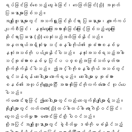
ရပ်ခြင်းဖြစ်စေသည့် သွေးခဲခြင်း၊ လေဖြတ်ခြင်း(သို့) အဆုတ်
ပြဿနာများဖြစ်သည်။
အချို့လူနာများတွင် အသက်ရှူခြင်းဆိုင်ရာ ပြဿနာများ၊ ကျောက်ကပ်
ပျက်စီးခြင်း၊ နှလုံးသွေးကြောအစားထိုးခြင်းကြောင့်ဖြစ်သည့် သွေးကြော
ဆိုင်ရာပြဿနာ (သို့) သေဆုံးသည်အထိဖြစ်နိုင်သည်။
အန္တရာယ်အရှိဆုံးမှာ သင့်ခန္ဓါကိုယ်၏ ခုခံအားစနစ်မှ
နှလုံးအသစ်ကို ပယ်ချနိုင်ပါသည်။ နှလုံးအသစ်ရသည့်အခါ
သင့်ခုခံအားစနစ်မှ ပြင်ပ ပစ္စည်းအဖြစ်သတ်မှတ်ကာ
တိုက်ခိုက်နိုင်ပါသည်။ ဤအင်္ဂါကိုခန္ဓါကိုယ် အသစ်တွင်
ရှင်သန်ရန် ဆေးဝါးများ သောက်ရမည်။ ဆေးဝါးများမှ ခုခံအား
စနစ်၏ အလုပ်ကိုလျှော့ချပြီး အစားထိုးခြင်းကိုလက်ခံအောင် လုပ်ပေး
ပါသည်။
ကံမကောင်းစွာဖြင့် ဤဆေးဝါးများတွင်လည်း ဘေးထွက်ဆိုးကျိုးများရှိသည်။
ဆိုးကျိုးများတွင် လတ်တလော(သို့)ထပ်ခါထပ်ခါ ရောဂါပိုးဝင်ခြင်း၊
သွေးလည်ပတ်မှုအား မကောင်းခြင်းတို့ ပါဝင်သည်။
ထို့အပြင် အချို့လူနာများတွင် ခွဲစိတ်မှု ဒဏ်ကို မခံနိုင်သည့်