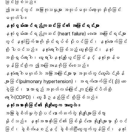
ခြင်းဖြစ်သည်။
ဤအဆင့်တွင် အခြားကုသမှုများ အလုပ်မလုပ်တော့ဟု ဆိုလိုခြင်း
မဟုတ်ပါ။
နှလုံးစွမ်းဆောင်ရည်ကျဆင်းခြင်း၏ အကြောင်းရင်းများ
နှလုံးစွမ်းဆောင်ရည်ကျဆင်း (heart failure) စေသော အကြောင်းရင်းများ
တွင် နှလုံးကြွက်သားကို ဗိုင်းရပ်စ် ပိုးဝင်ခြင်း၊ နှလုံးဖောက်ခြင်း
တို့ ပါဝင်သည်။ နှလုံးရောဂါဖြစ်သည့် သွေးတိုးခြင်း၊ နှလုံး
အဆို့ရှင်ရောဂါ၊ မွေးရာပါနှလုံးချို့ယွင်းခြင်းနှင့် နှလုံးခုန်မ
မှန်ခြင်းတို့က ဤအခြေအနေကိုဖြစ်စေသည်။
နှလုံးရောဂါမဟုတ်ဘဲ အခြားအကြောင်းများမှာ အဆုတ်တွင်သွေးပေါင်ချိန်
များခြင်း(pulmonary hypertension)၊ အရက်သောက်ခြင်း(သို့) ဆေး
စွဲခြင်း၊ နာတာရှည် အဆုတ်လမ်းကြောင်း ကျဉ်းမြောင်းပိတ်ဆို့
ရောဂါ(COPD)၊ သွေးနီဥနည်းခြင်း တို့ဖြစ်သည်။
နှလုံးအစားထိုးခြင်း၏ ဆိုးကျိုးတွေက ဘာတွေလဲ။
အခြားခွဲစိတ်မှုကဲ့သို့ပင် နောက်ဆက်တွဲ ဆိုးကျိုးများဖြစ်ပွား
နိုင်သည်။ နှလုံးအစားထိုးခြင်း၏ ဖြစ်နိုင်သော ဆိုးကျိုးများမှာ ပိုးဝင်
ခြင်း၊ ခွဲစိတ်နေစဉ်နှင့် ခွဲစိတ်ပြီးသွေးထွက်လွန်ခြင်း၊ နှလုံး