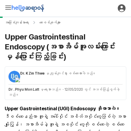
အခြေခံကျန်းမာရေး
ဆေးစစ်ချက်များ
Upper Gastrointestinal
Endoscopy (အစာအိမ်အူလမ်းကြောင်း
မှန်ပြောင်းကြည့်ခြင်း)
Dr. K Zin Thwe
မှ ကျွမ်းကျင်စွာ စစ်ဆေးထားပါသည်။
Dr . Phyu Mon Latt
မှ ရေးသားသည်။
·
12/05/2020 တွင် အသစ်ဖြည့်စွက်ခဲ့
သည်။
Upper Gastrointestinal (UGI) Endoscopy ဆိုတာဘာလဲ။
ဒီစစ်ဆေးနည်းဟာ အူရဲ့ အပေါ်ပိုင်း အစိတ်အပိုင်းတွေဖြစ်တဲ့ အစာ
မျိုပြွန်၊ အစာအိမ်နဲ့ အူရဲ့ အစပိုင်း တွေကို စစ်ဆေးတဲ့ စစ်ဆေး