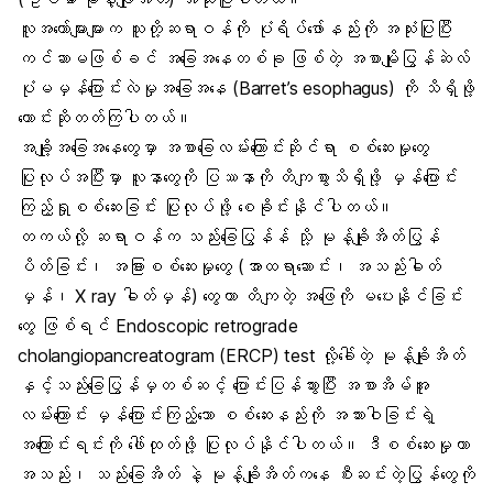
လူအတော်များများက သူတို့ဆရာဝန်ကို ပုံရိပ်ဖော်နည်းကို အသုံးပြုပြီး
ကင်ဆာမဖြစ်ခင် အခြေအနေတစ်ခု ဖြစ်တဲ့ အစာမျိုပြွန်ဆဲလ်
ပုံမမှန်ပြောင်းလဲမှုအခြေအနေ (Barret’s esophagus) ကို သိရှိဖို့
တောင်းဆိုတတ်ကြပါတယ်။
အချို့အခြေအနေတွေမှာ အစာခြေလမ်းကြောင်းဆိုင်ရာ စစ်ဆေးမှုတွေ
ပြုလုပ်အပြီးမှာ လူနာတွေကို ပြဿနာကို တိကျစွာသိရှိဖို့ မှန်ပြောင်း
ကြည့်ရှုစစ်ဆေးခြင်း ပြုလုပ်ဖို့ စေခိုင်းနိုင်ပါတယ်။
တကယ်လို့ ဆရာဝန်က သည်းခြေပြွန်န် သို့ မုန့်ချိုအိတ်ပြွန်
ပိတ်ခြင်း၊ အခြားစစ်ဆေးမှုတွေ (အာထရာဆောင်း၊ အသည်းဓါတ်
မှန်၊ X ray ဓါတ်မှန်) တွေဟာ တိကျတဲ့ အဖြေကို မပေးနိုင်ခြင်း
တွေ ဖြစ်ရင် Endoscopic retrograde
cholangiopancreatogram (ERCP) test လို့ခေါ်တဲ့ မုန့်ချိုအိတ်
နှင့်သည်းခြေပြွန်မှတစ်ဆင့် ပြောင်းပြန်သွားပြီး အစာအိမ်အူ
လမ်းကြောင်း မှန်ပြောင်းကြည့်သော စစ်ဆေးနည်းကို အသားဝါခြင်းရဲ့
အကြောင်းရင်းကို ဖေါ်ထုတ်ဖို့ ပြုလုပ်နိုင်ပါတယ်။ ဒီစစ်ဆေးမှုဟာ
အသည်း၊ သည်းခြေအိတ် နဲ့ မုန့်ချိုအိတ်ကနေ စီးဆင်းတဲ့ပြွန်တွေကို