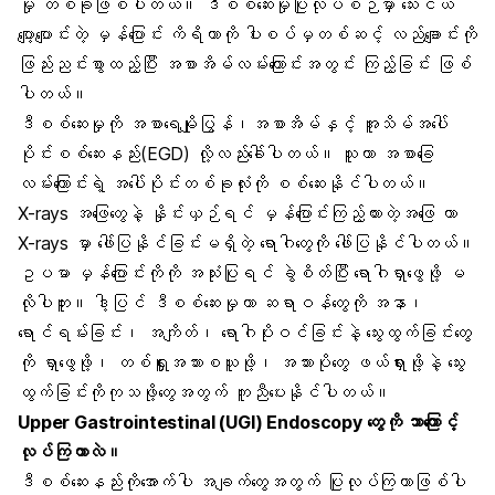
မှု တစ်ခုဖြစ်ပါတယ်။ ဒီစစ်ဆေးမှုပြုလုပ်စဉ်မှာ သေးငယ်
ပျော့ပျောင်းတဲ့ မှန်ပြောင်း ကိရိယာကို ပါးစပ်မှတစ်ဆင့် လည်ချောင်းကို
ဖြည်းညင်းစွာထည့်ပြီး အစာအိမ်လမ်းကြောင်းအတွင်း ကြည့်ခြင်း ဖြစ်
ပါတယ်။
ဒီစစ်ဆေးမှုကို အစာရေမျိုပြွန်၊အစာအိမ်နှင့် အူသိမ်အပေါ်
ပိုင်းစစ်ဆေးနည်း(EGD) လို့လည်းခေါ်ပါတယ်။ သူဟာ အစာခြေ
လမ်းကြောင်းရဲ့ အပေါ်ပိုင်းတစ်ခုလုံးကို စစ်ဆေးနိုင်ပါတယ်။
X-rays အဖြေတွေနဲ့ နှိုင်းယှဉ်ရင် မှန်ပြောင်းကြည့်ထားတဲ့အဖြေ ဟာ
X-rays မှာ ဖေါ်ပြနိုင်ခြင်းမရှိတဲ့ ရောဂါတွေကို ဖေါ်ပြနိုင်ပါတယ်။
ဥပမာ မှန်ပြောင်းကိုကို အသုံးပြုရင် ခွဲစိတ်ပြီး ရောဂါရှာဖွေဖို့ မ
လိုပါဘူး။ ဒါ့ပြင် ဒီစစ်ဆေးမှုဟာ ဆရာဝန်တွေကို အနာ၊
ရောင်ရမ်းခြင်း၊ အကျိတ်၊ ရောဂါပိုးဝင်ခြင်းနဲ့ သွေးထွက်ခြင်းတွေ
ကို ရှာဖွေဖို့၊ တစ်ရှူးအသားစယူဖို့၊ အသားပိုတွေ ဖယ်ရှားဖို့နဲ့ သွေး
ထွက်ခြင်းကိုကုသဖို့တွေအတွက် ကူညီပေးနိုင်ပါတယ်။
Upper Gastrointestinal (UGI) Endoscopy တွေကို ဘာကြောင့်
လုပ်ကြတာလဲ။
ဒီစစ်ဆေးနည်းကိုအောက်ပါ အချက်တွေအတွက် ပြုလုပ်ကြတာဖြစ်ပါ