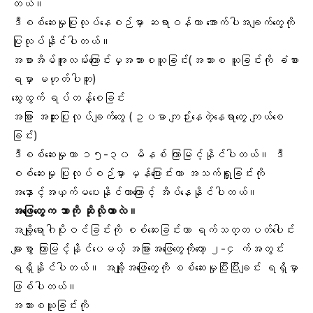
တယ်။
ဒီစစ်ဆေးမှုပြုလုပ်နေစဉ်မှာ ဆရာဝန်ဟာ အောက်ပါအချက်တွေကို
ပြုလုပ်နိုင်ပါတယ်။
အစာအိမ်အူလမ်းကြောင်းမှအသားစယူခြင်း(အသားစ ယူခြင်းကို ခံစား
ရမှာ မဟုတ်ပါဘူး)
သွေးထွက် ရပ်တန့်စေခြင်း
အခြား အထူးပြုလုပ်ချက်တွေ (ဥပမာ ကျဉ်းနေတဲ့နေရာတွေ ကျယ်စေ
ခြင်း)
ဒီစစ်ဆေးမှုဟာ ၁၅-၃၀ မိနစ် ကြာမြင့်နိုင်ပါတယ်။ ဒီ
စစ်ဆေးမှု ပြုလုပ်စဉ်မှာ မှန်ပြောင်းဟာ အသက်ရှူခြင်းကို
အနှောင့်အယှက်မပေးနိုင်တာကြောင့် အိပ်နေနိုင်ပါတယ်။
အဖြေတွေက ဘာကို ဆိုလိုတာလဲ။
အချို့ရောဂါပိုးဝင်ခြင်းကို စစ်ဆေးခြင်းဟာ ရက်သတ္တပတ်ပေါင်း
များစွာ ကြာမြင့်နိုင်ပေမယ့် အခြားအဖြေတွေကိုတော့ ၂-၄ က်အတွင်း
ရရှိနိုင်ပါတယ်။ အချို့အဖြေတွေကို စစ်ဆေးမှုပြီးပြီးချင်း ရရှိမှာ
ဖြစ်ပါတယ်။
အသားစယူခြင်းကို