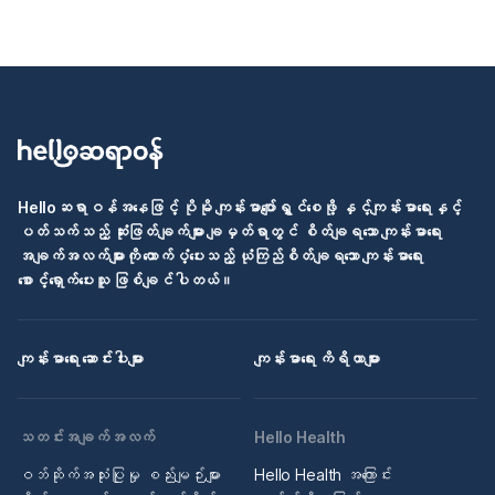
Helloဆရာဝန်အနေဖြင့် ပိုမို ကျန်းမာပျော်ရွှင်စေဖို့ နှင့်ကျန်းမာရေးနှင့်
ပတ်သက်သည့် ဆုံးဖြတ်ချက်များ ချမှတ်ရာတွင် စိတ်ချရသော ကျန်းမာရေး
အချက်အလက်များကို ထောက်ပံ့ပေးသည့် ယုံကြည်စိတ်ချရသော ကျန်းမာရေး
စောင့်ရှောက်ပေးသူ ဖြစ်ချင်ပါတယ်။
ကျန်းမာရေး ဆောင်းပါးများ
ကျန်းမာရေး ကိရိယာများ
သတင်းအချက်အလက်
Hello Health
ဝဘ်ဆိုက်အသုံးပြုမှု စည်းမျဉ်းများ
Hello Health အကြောင်း