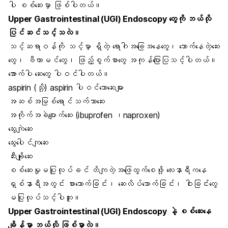
ပါ စစ်ဆေးမှာ ဖြစ်ပါတယ်။
Upper Gastrointestinal (UGI) Endoscopy တွေကို ဘယ်လို
ပြင်ဆင်သင့်သလဲ။
သင့်ဆရာဝန်ကို သင့်မှာ ရှိတဲ့ ရောဂါအခြေအနေတွေ၊ သောက်နေတဲ့ဆေး
တွေ၊ ဗီတာမင်တွေ၊ ဖြည့်စွက်စာတွေ အကုန်ပြောပြသင့်ပါတယ်။
အောက်ပါ ဆေးတွေ ပါဝင်ပါတယ်။
aspirin (သို့) aspirin ပါဝင်သောဆေးများ
အဆစ်အမြစ်ရောင်သက်သာဆေး
အကိုက်အခဲပျောက်ဆေး (ibuprofen ၊naproxen)
သွေးကျဲဆေး
သွေးပေါင်ကျဆေး
ဆီးချိုဆေး
စစ်ဆေးမှုမပြုလုပ်ခင် တိကျတဲ့အဖြေထွက်စေဖို့ လေးနာရီကနေ
ရှစ်နာရီအတွင်း စားသောက်ခြင်း၊ ဆေးလိပ်သောက်ခြင်း၊ ဝါးခြင်းတွေ
မပြုလုပ်သင့်ပါဘူး။
Upper Gastrointestinal (UGI) Endoscopy နဲ့ စစ်ဆေးနေ
ချိန်မှာ ဘယ်လို ဖြစ်မှာလဲ။