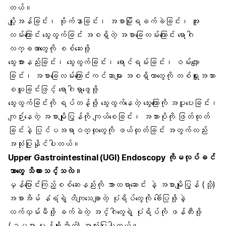
တယ်။
ပျို့အန်ခြင်း၊ ဗိုက်နာခြင်း၊ အစာမြိုရခက်ခဲခြင်း၊ အူ
လမ်းကြောင်း သွေးထွက်ခြင်း အစရှိတဲ့ အစာခြေလမ်းကြောင်း ရောဂါ
လက္ခဏာတွေကို စစ်ဆေးဖို့
သွေးအားနည်းခြင်း၊ သွေးထွက်ခြင်း၊ ရောင်ရမ်းခြင်း၊ ဝမ်းလျှော
ခြင်း၊ အစာခြေလမ်းကြောင်းကင်ဆာများ အစရှိတာတွေကို တစ်ရှူးအသား
စယူခြင်းဖြင့် ရောဂါရှာဖွေဖို့
သွေးထွက်ခြင်းကို ရပ်တန့်ဖို့ သွေးထွက်နေတဲ့ သွေးကြောကို အပူပေးခြင်း၊
ကျဉ်းနေတဲ့ အစာမျိုပြွန်ကို ကျယ်စေခြင်း၊ အသားပိုကို ဖြတ်ထုတ်
ခြင်းနဲ့ ပြင်ပအရာဝတ္ထုတွေကို ဖယ်ထုတ်ခြင်း အတွက်လည်း
အသုံးပြုနိုင်ပါတယ်။
Upper Gastrointestinal (UGI) Endoscopy ကိုမလုပ်ခင်
ဘာတွေ သိထားသင့်သလဲ။
မှန်ပြောင်းကြည့်စစ်ဆေးနည်းကို အာထရာဆောင်း နဲ့ အစာမျိုပြွန် (သို့)
အစာအိမ် နံရံရဲ့ တိကျသေချာတဲ့ ပုံရိပ်တွေကို ဖေါ်ပြဖို့နဲ့
လက်လှမ်းမီဖို့ ခက်ခဲတဲ့ အင်္ဂါတွေရဲ့ ပုံရိပ်ကို ဖန်တီးဖို့
(ဥပမာ မုန့်ချိုအိတ်) အသုံးပြုပါတယ်။