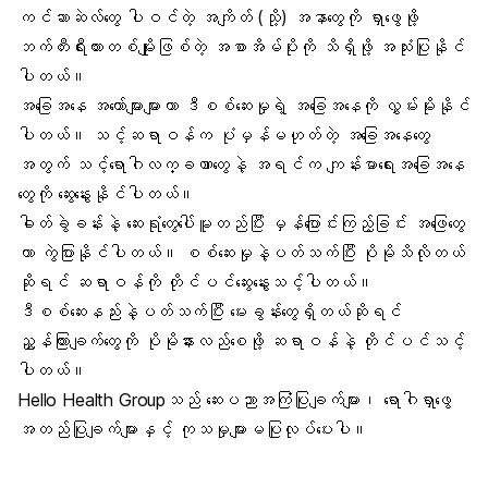
ကင်ဆာဆဲလ်တွေ ပါဝင်တဲ့ အကျိတ် (သို့) အနာတွေကို ရှာဖွေဖို့
ဘက်တီးရီးယားတစ်မျိုးဖြစ်တဲ့ အစာအိမ်ပိုးကို သိရှိဖို့ အသုံးပြုနိုင်
ပါတယ်။
အခြေအနေ အတော်များများဟာ ဒီစစ်ဆေးမှုရဲ့ အခြေအနေကို လွှမ်းမိုးနိုင်
ပါတယ်။ သင့်ဆရာဝန်က ပုံမှန်မဟုတ်တဲ့ အခြေအနေတွေ
အတွက် သင့်ရောဂါလက္ခဏာတွေနဲ့ အရင်က ကျန်းမာရေးအခြေအနေ
တွေကို ဆွေးနွေးနိုင်ပါတယ်။
ဓါတ်ခွဲခန်းနဲ့ ဆေးရုံတွေပေါ်မူတည်ပြီး မှန်ပြောင်းကြည့်ခြင်း အဖြေတွေ
ဟာ ကွဲပြားနိုင်ပါတယ်။ စစ်ဆေးမှုနဲ့ပတ်သက်ပြီး ပိုမိုသိလိုတယ်
ဆိုရင် ဆရာဝန်ကို တိုင်ပင်ဆွေးနွေးသင့်ပါတယ်။
ဒီစစ်ဆေးနည်းနဲ့ပတ်သက်ပြီး မေးခွန်းတွေရှိတယ်ဆိုရင်
ညွှန်ကြားချက်တွေကို ပိုမိုနားလည်စေဖို့ ဆရာဝန်နဲ့ တိုင်ပင်သင့်
ပါတယ်။
Hello Health Groupသည် ဆေးပညာအကြံပြုချက်များ၊ ရောဂါရှာဖွေ
အတည်ပြုချက်များနှင့် ကုသမှုများမပြုလုပ်ပေးပါ။