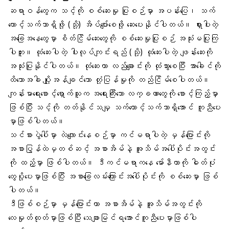
ဆရာဝန်တွေက သင့်ကို စစ်ဆေးမှု ပြုစဉ်မှာ အပန်းပြေ၊ သက်
တောင့်သက်သာရှိဖို့ (သို့) အိပ်ပျော်စေဖို့ ဆေးပေးနိုင်ပါတယ်။ ရှားပါးတဲ့
အခြေအနေတွေမှာ စိတ်ငြိမ်ဆေးတွေကို စစ်ဆေးမှုပြုစဉ် အသုံးမပြုကြ
ပါဘူး။ ထုံဆေးပါတဲ့ ပါးလုပ်ကျင်းရည် (သို့) ထုံဆေးပါတဲ့ ဖျန်းဆေးကို
အသုံးပြုနိုင်ပါတယ်။ ထုံဆေးဟာ လည်ချောင်းကို ထုံသွားစေပြီး အာခေါင်ကို
ထိသောအခါ ပျို့အန်ချင်သော တုံ့ပြန်မှုကို တည်ငြိမ်စေပါတယ်။
ကျန်းမာရေးစောင့်ရှောက်သူက အရေးကြီးသော လက္ခဏာတွေကို စောင့်ကြည့်မှာ
ဖြစ်ပြီး သင့်ကို တတ်နိုင်သမျှ သက်တောင့်သက်သာရှိအောင် ကူညီပေး
မှာဖြစ်ပါတယ်။
သင်စားပွဲပေါ်မှာ လဲလျောင်းနေစဉ်မှာ ကင်မရာပါတဲ့ မှန်ပြောင်းကို
အစာပြွန်ထဲမှတစ်ဆင့် အစာအိမ်နဲ့ အူသိမ်အပေါ်ပိုင်းအတွင်း
ကို ထည့်မှာ ဖြစ်ပါတယ်။ ဒီကင်မရာကနေ မော်နီတာကို ဓါတ်ပုံ
တွေပို့ပေးမှာဖြစ်ပြီး အစာခြေလမ်းကြောင်းအပေါ်ပိုင်းကို စစ်ဆေးမှာ ဖြစ်
ပါတယ်။
ဒီဖြစ်စဉ်မှာ မှန်ပြောင်းဟာ အစာအိမ်နဲ့ အူသိမ်အတွင်းကို
လေမှုတ်ထုတ်မှာဖြစ်ပြီး သေချာမြင်ရအောင်ကူညီပေးမှာဖြစ်ပါ