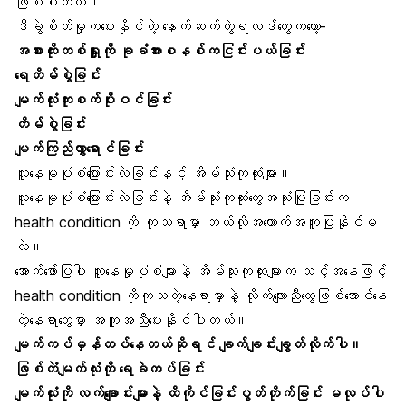
ဖြစ်ပါတယ်။
ဒီခွဲစိတ်မှုကပေးနိုင်တဲ့ နောက်ဆက်တွဲရလဒ်တွေကတော့-
အစားထိုးတစ်ရှူးကို ခုခံအားစနစ်ကငြင်းပယ်ခြင်း
ရေတိမ်စွဲခြင်း
မျက်လုံးကူးစက်ပိုးဝင်ခြင်း
တိမ်စွဲခြင်း
မျက်ကြည်လွှာရောင်ခြင်း
လူနေမှုပုံစံပြောင်းလဲခြင်းနှင့် အိမ်သုံးကုထုံးများ။
လူနေမှုပုံစံပြောင်းလဲခြင်းနဲ့ အိမ်သုံးကုထုံးတွေအသုံးပြုခြင်းက
health condition ကို ကုသရာမှာ ဘယ်လိုအထောက်အကူပြုနိုင်မ
လဲ။
အောက်ဖော်ပြပါ လူနေမှုပုံစံများနဲ့ အိမ်သုံးကုထုံးများက သင့်အနေဖြင့်
health condition ကိုကုသတဲ့နေရာမှာနဲ့ လိုက်လျောညီထွေဖြစ်အောင်နေ
တဲ့နေရာတွေမှာ အကူအညီပေးနိုင်ပါတယ်။
မျက်ကပ်မှန်တပ်နေတယ်ဆိုရင် ချက်ချင်းချွတ်လိုက်ပါ။
ဖြစ်တဲံမျက်လုံးကို ရေခဲကပ်ခြင်း
မျက်လုံးကို လက်ချောင်းများနဲ့ ထိကိုင်ခြင်းပွတ်တိုက်ခြင်း မလုပ်ပါ