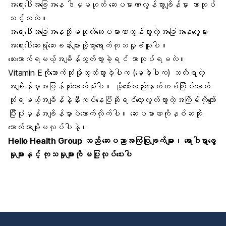
အရေးပေါ်အခြေအနေ ဒါမှမဟုတ် ဆေးပမာဏလွန်သွားချိန်မှာ ဘာလုပ်
သင့်သလဲ။
အရေးပေါ်အခြေအနေသို့မဟုတ်ဆေးပမာဏလွန်သွားတဲ့အခြေအနေတွေမှာ
အရေးပေါ်ဆေးရုံဆေးခန်းများသို့သွားရောက်ကုသမှုခံယူပါ။
ဆေးသောက်ရမယ့်အချိန်လွတ်သွားခဲ့ရင် ဘာလုပ်ရမလဲ။
Vitamin Eကိုသောက်သုံးဖို့လွတ်သွားခဲ့ပါက (မေ့ခဲ့ပါက) သတိရတဲ့
အချိန်မှာအမြန်ဆုံးသောက်သုံးပါ။ သို့သော်လည်းနောက်တစ်ကြိမ်သောက်
သုံးရမယ့်အချိန်နဲ့နီးကပ်နေပြီဆိုရင်တော့လွတ်သွားတဲ့အကြိမ်ကိုကျော်
ပြီးပုံမှန်အချိန်မှာပဲသောက်လိုက်ပါ။ ဆေးပမာဏကိုနှစ်ဆတိုး
သောက်တာမျိုးမလုပ်ပါနဲ့။
Hello Health Group
သည် ဆေးပညာအကြံပြုချက်များ၊ ရောဂါရှာဖွေ
မှုများနှင့် ကုသမှုများကို မပြုလုပ်ပေးပါ