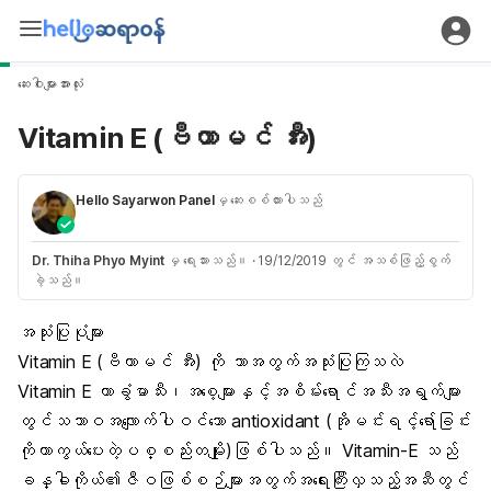
ဆေးဝါးများအားလုံး
Vitamin E (ဗီတာမင် အီး)
Hello Sayarwon Panel
မှ ဆေးစစ်ထားပါသည်
Dr. Thiha Phyo Myint
မှ ရေးသားသည်။
·
19/12/2019 တွင် အသစ်ဖြည့်စွက်
ခဲ့သည်။
အသုံးပြုပုံများ
Vitamin E (ဗီတာမင် အီး) ကို ဘာအတွက်အသုံးပြုကြသလဲ
Vitamin E ဟာခွံမာသီး၊အစေ့များနှင့်အစိမ်းရောင်အသီးအရွက်များ
တွင်သဘာဝအလျောက်ပါဝင်သော antioxidant (အိုမင်းရင့်ရော်ခြင်း
ကိုကာကွယ်ပေးတဲ့ပစ္စည်းတမျိုး)ဖြစ်ပါသည်။ Vitamin-E သည်
ခန္ဓါကိုယ်၏ဇီဝဖြစ်စဉ်များအတွက်အရေးကြီးလှသည့်အဆီတွင်