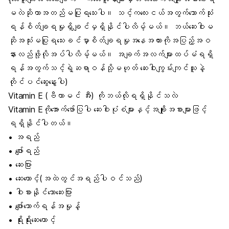
မလဲဆိုတာအတည်မပြုရသေးပါ။ သင့်ကလေးငယ်အတွက်သောက်သုံး
ရန်စိတ်ချရမှုရှိချင်မှရှိနိုင်ပါလိမ့်မယ်။ ဘယ်ဆေးဝါးမ
ဆိုအသုံးမပြုရသေးခင်မှာစိတ်ချရမှုအနေအထားကိုအပြည့်အဝ
နားလည်ဖို့လိုအပ်ပါလိမ့်မယ်။ အချက်အလက်များထပ်မံရရှိ
ရန်အတွက်သင့်ရဲ့ဆရာဝန်သို့မဟုတ် ဆေးဝါးကျွမ်းကျင်သူနဲ့
တိုင်ပင်ဆွေးနွေးပါ)
Vitamin E (ဗီတာမင် အီး) ကိုဘယ်လိုရရှိနိုင်သလဲ
Vitamin Eကိုအောက်ဖော်ပြပါ ဆေးဝါးပုံစံများနှင့်အချိုးအစားများဖြင့်
ရရှိနိုင်ပါတယ်။
• အရည်
• ဖျော်ရည်
• ဆေးပြား
• ဆေးတောင့်(အထဲတွင်အရည်ပါဝင်သည်)
• ဝါးစားနိုင်သောဆေးပြား
• ဖျော်သောက်ရန်အမှုန့်
• ရိုးရိုးဆေးတောင့်