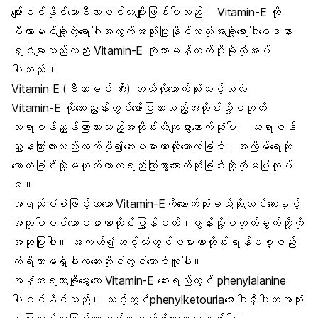
ပျော်ဝင်နိုင်သောဗီတာမင်တမျိုးဖြစ်ပါသည်။ Vitamin-E ကို
ဗီတာမင်ချို့တဲ့ရောဂါအတွက်အသုံးပြုနိုင်သလိုအချို့ရောဂါဝေဒနာ
ရှင်များသည်လည်း Vitamin-E ကိုသာမန်ထက်ပိုမိုလိုအပ်
ပါသည်။
Vitamin E (ဗီတာမင် အီး) ဘယ်လိုသောက်သုံးသင့်သလဲ
Vitamin-E ကိုဆေးညွှန်းတွင်ဖော်ပြထားသည့်အတိုင်းသို့မဟုတ်
ဆရာဝန်ညွှန်ကြားထားသည့်အတိုင်းတိကျစွာသောက်သုံးပါ။ ဆရာဝန်
ညွှန်ကြားထားသည်ထက်ပို၍ဆေးပမာဏတိုးသောက်ခြင်း၊အကြိမ်ရေတိုး
သောက်ခြင်းသို့မဟုတ်ကာလရှည်ကြာစွာသောက်သုံးခြင်းတို့ကိုမပြုလုပ်
ရ။
အရည်ပုံစံဖြင့်လာသော Vitamin-Eကိုသောက်သုံးမည်ဆိုလျင်ဆေးနှင့်
အတူပါဝင်သောပမာဏတိုင်းပြွန်ငယ်၊ဇွန်းသို့မဟုတ်ခွက်တို့ကို
အသုံးပြုပါ။ အကယ်၍သင့်ထံတွင်ပမာဏတိုင်းရန်ပစ္စည်း
ကိရိယာမရှိပါကဆေးဆိုင်တွင်တောင်းယူပါ။
အနံ့အရသာချိုမွှေးသော Vitamin-E ဆေးရည်တွင် phenylalanine
ပါဝင်နိုင်သည်။ သင့်တွင်phenylketouriaရောဂါရှိပါကအသုံး