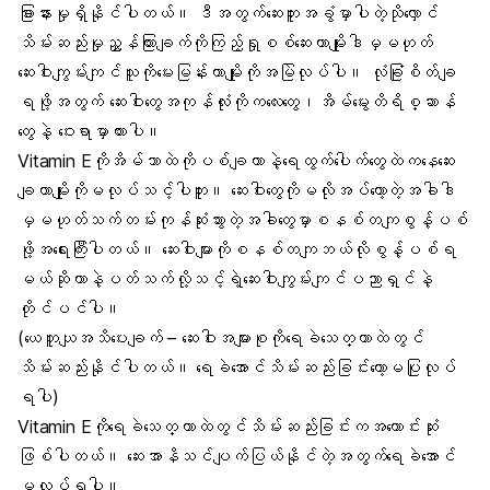
ခြားနားမှုရှိနိုင်ပါတယ်။ ဒီအတွက်ဆေးဘူးအခွံမှာပါတဲ့သိုလှောင်
သိမ်းဆည်းမှုညွှန်ကြားချက်ကိုကြည့်ရှုစစ်ဆေးတာမျိုးဒါမှမဟုတ်
ဆေးဝါးကျွမ်းကျင်သူကိုမေးမြန်းတာမျိုးကိုအမြဲလုပ်ပါ။ လုံခြုံစိတ်ချ
ရဖို့အတွက် ဆေးဝါးတွေအကုန်လုံးကိုကလေးတွေ၊အိမ်မွေးတိရိစ္ဆာန်
တွေနဲ့ ဝေးရာမှာထားပါ။
Vitamin Eကိုအိမ်သာထဲကိုပစ်ချတာနဲ့ရေထွက်ပေါက်တွေထဲကနေဆေး
ချတာမျိုးကိုမလုပ်သင့်ပါဘူး။ ဆေးဝါးတွေကိုမလိုအပ်တော့တဲ့အခါဒါ
မှမဟုတ်သက်တမ်းကုန်ဆုံးသွားတဲ့အခါတွေမှာစနစ်တကျစွန့်ပစ်
ဖို့အရေးကြီးပါတယ်။ ဆေးဝါးများကိုစနစ်တကျဘယ်လိုစွန့်ပစ်ရ
မယ်ဆိုတာနဲ့ပတ်သက်လို့သင့်ရဲ့ဆေးဝါးကျွမ်းကျင်ပညာရှင်နဲ့
တိုင်ပင်ပါ။
(ယေဘူယျအသိပေးချက် – ဆေးဝါးအများစုကိုရေခဲသေတ္တာထဲတွင်
သိမ်းဆည်းနိုင်ပါတယ်။ ရေခဲအောင်သိမ်းဆည်းခြင်းတော့မပြုလုပ်
ရပါ)
Vitamin Eကိုရေခဲသေတ္တာထဲတွင်သိမ်းဆည်းခြင်းကအကောင်းဆုံး
ဖြစ်ပါတယ်။ ဆေးအာနိသင်ပျက်ပြယ်နိုင်တဲ့အတွက်ရေခဲအောင်
မလုပ်ရပါ။