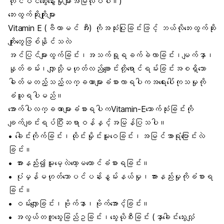
တိုင်ပင်ဆွေးနွေးမှုများအမြဲလုပ်ပါ။)
ဘေးထွက်ဆိုးကျိုးများ
Vitamin E (ဗီတာမင် အီး) ကိုအသုံးပြုခြင်းဖြင့် ဘယ်လိုဘေးထွက်ဆိုး
ကျိုးတွေဖြစ်နိုင်သလဲ
အင်ပြင်များထွက်ခြင်း၊အသက်ရှုရခက်ခဲလာခြင်း၊မျက်နှာ၊
နှုတ်ခမ်း၊လျှာသို့မဟုတ်လည်ချောင်းတို့ရောင်ရမ်းခြင်းအစရှိသော
ဓါတ်မတည့်သည့်လက္ခဏာများခံစားလာရပါကအရေးပေါ်ကုသမှုကို
ခံယူရပါမည်။
အောက်ပါလက္ခဏာများခံစားရပါကVitamin-Eသောက်သုံးခြင်းကို
ချက်ချင်းရပ်ပြီးဆရာဝန်နှင့်အမြန်ပြသပါ။
• ခေါင်းကိုက်ခြင်း၊ထိုင်းမှိုင်းမူးဝေခြင်း၊အမြင်အာရုံပြောင်းလဲ
ခြင်း။
• အားနည်း၍မူးမေ့လဲတော့မယောင်ခံစားရခြင်း။
• ပုံမှန်မဟုတ်သောပင်ပန်းနွမ်းနယ်မှု၊အားနည်းမှုကိုခံစားရ
ခြင်း။
• ဝမ်းလျှောခြင်း၊ဗိုက်နာ၊ဗိုက်အောင့်ခြင်း။
• အလွယ်တကူသွေးခြည်ဥခြင်း၊သွေးယိုစီးခြင်း (နှာခေါင်းသွေးလျှံ