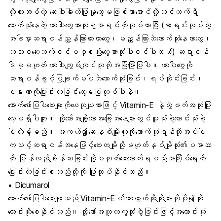
လိုလားအပ်တဲ့ ဆေးဝါးဓါတ်ပြုမှုတွေမဖြစ်လာအောင်လို့သင်လက်ရှိ
သောက်သုံးနေတဲ့ ဆေးဝါးတွေအားလုံးရဲ့စာရင်းကိုလုပ်ထားပြီး (စာရင်းလုပ်တဲ့
အခါမှာဆရာဝန်ညွှန်ကြားထားတာတွေ၊မညွှန်ကြားဘဲသောက်သုံးနေတာတွေ၊
သဘာဝဆေးဘက်ဝင်ပစ္စည်းတွေအားလုံးပါဝင်ပါတယ်) ဆရာဝန်
ဒါမှမဟုတ် ဆေးဝါးကျွမ်းကျင်သူကိုအမြဲပြောပြပါ။ ဆေးဝါးတွေကို
ဆရာဝန်ခွင့်ပြုချက်မပါဘဲသောက်သုံးခြင်း၊ရပ်ဆိုင်းခြင်း၊
ပမာဏကိုပြောင်းလဲခြင်းတွေမပြုလုပ်ပါနဲ့။
အောက်ဖော်ပြပါဆေးများကိုယေဘုယျအားဖြင့် Vitamin-E နဲ့တွဲဖက်အသုံးပြု
လေ့မရှိပါဘူး။ သို့သော်အချို့သောအခြေအနေများတွင်မူသုံးစွဲကောင်းသုံးစွဲ
ပါလိမ့်မည်။ အကယ်၍ဆေးနှစ်မျိုးလုံးကိုသောက်သုံးရန်လိုအပ်ပါ
ကသင့်ဆရာဝန်အနေဖြင့်ဆေးတမျိုးသို့မဟုတ်နှစ်မျိုးလုံး၏ပမာဏ
ကို ပြန်လည်ချိန်ဆခြင်းသို့မဟုတ်ဆေးသောက်ရမည့်အကြိမ်ရေကို
ပြောင်းလဲခြင်းစသည်တို့ကို ပြုလုပ်နိုင်သည်။
• Dicumarol
အောက်ဖော်ပြပါဆေးများသည် Vitamin-E ၏ဘေးထွက်ဆိုးကျိုးများကိုပို၍ဆိုး
ကောင်းဆိုးစေနိုင်သည်။ သို့သော်အတူတကွသုံးစွဲခြင်းဖြင့်အကောင်းဆုံး