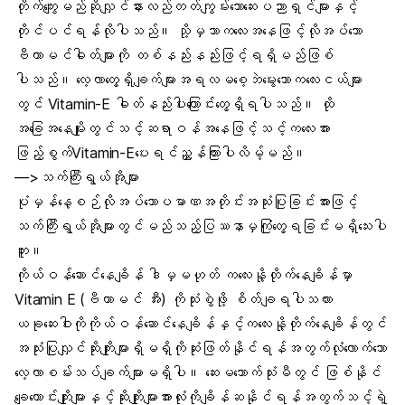
တိုက်ကျွေးမည်ဆိုလျှင်နားလည်တတ်ကျွမ်းသောဆေးပညာရှင်များနှင့်
တိုင်ပင်ရန်လိုပါသည်။ သို့မှသာကလေးအနေဖြင့်လိုအပ်သော
ဗီတာမင်ဓါတ်များကို တစ်နည်းနည်းဖြင့်ရရှိမည်ဖြစ်
ပါသည်။ လေ့လာတွေ့ရှိချက်များအရလမစေ့ဘဲမွေးသောကလေးငယ်များ
တွင် Vitamin-E ဓါတ်နည်းပါးကြောင်းတွေ့ရှိရပါသည်။ ထို
အခြေအနေမျိုးတွင်သင့်ဆရာဝန်အနေဖြင့်သင့်ကလေးအား
ဖြည့်စွက်Vitamin-Eပေးရင်ညွှန်ကြားပါလိမ့်မည်။
—>သက်ကြီးရွယ်အိုများ
ပုံမှန်နေ့စဉ်လိုအပ်သောပမာဏအတိုင်းအသုံးပြုခြင်းအားဖြင့်
သက်ကြီးရွယ်အိုများတွင်မည်သည့်ပြဿနာမှကြုံတွေ့ရခြင်းမရှိသေးပါ
ဘူး။
ကိုယ်ဝန်ဆောင်နေချိန် ဒါမှမဟုတ် ကလေးနို့တိုက်နေချိန်မှာ
Vitamin E (ဗီတာမင် အီး) ကိုသုံးစွဲဖို့ စိတ်ချရပါသလား
ယခုဆေးဝါးကိုကိုယ်ဝန်ဆောင်နေချိန်နှင့်ကလေးနို့တိုက်နေချိန်တွင်
အသုံးပြုလျှင်ဆိုးကျိုးများရှိမရှိကိုဆုံးဖြတ်နိုင်ရန်အတွက်လုံလောက်သော
လေ့လာစမ်းသပ်ချက်များမရှိပါ။ ဆေးမသောက်သုံးမီတွင် ဖြစ်နိုင်
ချေကောင်းကျိုးများနှင့်ဆိုးကျိုးများအားလုံးကိုချိန်ဆနိုင်ရန်အတွက်သင့်ရဲ့