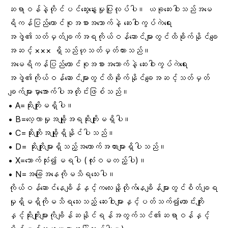
ဆရာဝန်နဲ့တိုင်ပင်ဆွေးနွေးမှုပြုလုပ်ပါ။ ယခုဆေးဝါးသည်အမေ
ရိကန်ပြည်ထောင်စုအစားအသောက်နဲ့ ဆေးဝါးကွပ်ကဲရေး
အဖွဲ့၏သတ်မှတ်ချက်အရကိုယ်ဝန်ဆောင်များတွင်ထိခိုက်နိုင်ချေ
အဆင့် ××× ရှိသည်ဟုသတ်မှတ်ထားသည်။
အမေရိကန်ပြည်ထောင်စုအစားအသောက်နဲ့ ဆေးဝါးကွပ်ကဲရေး
အဖွဲ့၏ကိုယ်ဝန်ဆောင်များတွင်ထိခိုက်နိုင်ချေအဆင့်သတ်မှတ်
ချက်များမှာအောက်ပါအတိုင်းဖြစ်သည်။
• A=ဆိုးကျိုးမရှိပါ။
• B=လေ့လာမှုအချို့အရဆိုးကျိုးမရှိပါ။
• C=ဆိုးကျိုးအချို့ရှိနိုင်ပါသည်။
• D= ဆိုးကျိုးများရှိသည့်အထောက်အထားများရှိပါသည်။
• X=သောက်သုံး၍မရပါ (လုံးဝမတည့်ပါ)။
• N=အခြေအနေကိုမသိရသေးပါ။
ကိုယ်ဝန်ဆောင်နေချိန်နှင့်ကလေးနို့တိုက်နေချိန်များတွင်စိတ်ချရ
မှုရှိမရှိကိုမသိရသေးသည့် ဆေးဝါးများနှင့်ပတ်သက်၍ကောင်းကျိုး
နှင့်ဆိုးကျိုးများကိုချိန်ဆနိုင်ရန်အတွက်သင်၏ဆရာဝန်နှင့်