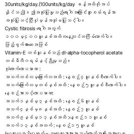
30units/kg/day.(100units/kg/day ခန့်အထိလိုအပ်
နိုင်သည်)။ဤအသုံးပြုမှုသည်ရောဂါအကြောင်းစူးစမ်းရန်သာ
အသုံးပြုသင့်ပြီးပုံမှန်အသုံးမပြုသင့်ပါ။
Cystic fibrosis ရောဂါအတွက်
၁၀၀မှ၄၀၀ယူနစ်အထိတနေ့လျင်တကြိမ်သောက်ပါ။
ဖြည့်စွက်အားဆေးအဖြစ်
Vitamin-E တစ်ယူနစ်သည် dl-alpha-tocopherol acetate
တစ်မီလီဂရမ်နှင့်ညီမျှသည်။
လုံလောက်သောပမာဏ :
အသက်တစ်လမှခြောက်လအထိ : နေ့စဉ်၄ယူနစ်စီသောက်ပါ။
အသက်ခြောက်လမှတစ်နှစ်အထိ : နေ့စဉ်၅ယူနစ်စီသောက်ပါ။
နေ့စဉ်စားသင့်သောပမာဏ:
အသက်၁နှစ်မှ၃နှစ်အထိ : နေ့စဉ်၆ယူနစ်
အသက်၄နှစ်မှ၈နှစ်အထိ : နေ့စဉ်၇ယူနစ်
အသက်၉နှစ်မှ၁၃နှစ်အထိ :နေ့စဉ်၁၁ယူနစ်
အသက်၁၃နှစ်အထက် : နေ့စဉ်၁၅ယူနစ်
{ယေဘူယျအသိပေးချက် – ကလေးလူနာများမှာဘယ်လောက်အချိုးအစားပေးရ