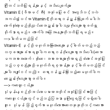
ကြိုတင်သတိပြုရန်များနှင့် အသိပေးချက်များ
Vitamin E (ဗီတာမင် အီး) အသုံးမပြုခင် ဘာတွေသိသင့်သလဲ
အကယ်၍သင်ဟာ Vitamin-Eကိုဆရာဝန်ညွှန်ကြားချက်မပါဘဲ
သောက်သုံးတော့မည်ဆိုလျှင်ဆေးအညွှန်းမှာပါသမျှကိုသေချာစွာဖတ်ရှု
လိုက်နာရမည်။ အောက်ပါအခြေအနေများကိုသတိပြုရမည်။
—>ဓါတ်မတည့်ခြင်း
Vitamin-E နှင့်သို့မဟုတ်အခြားသောဆေးများနှင့်ဓါတ်မတည့်သည့်
လက္ခဏာများခံစားရဖူးပါကဆရာဝန်ကိုသေချာစွာအသိပေးပါ(ဆေးသာ
မကအစားအသောက်၊ဆိုးဆေး၊အစားအစာများကိုတာရှည်ခံအောင်အသုံးပြု
သည့်ပစ္စည်းများသို့မဟုတ်တိရစ္ဆာန်များနှင့်ဓါတ်မတည့်ခြင်း
များပါအကျုံးဝင်သည်)။ ဆရာဝန်ညွှန်ကြားသည့်ဆေးမဟုတ်ပါက
ဆေးညွှန်းကိုသေချာစွာဖတ်ပါ။
—>ကလေးသူငယ်များ
ပုံမှန်နေ့စဉ်လိုအပ်သောပမာဏအတိုင်းအသုံးပြုခြင်းအားဖြင့်
ကလေးသူငယ်များတွင်မည်သည့်ပြဿနာမှကြုံတွေ့ရခြင်းမရှိသေးပါ
ဘူး။ ပုံမှန် ဖြည့်စွက်စာမဟုတ်သောအားဆေးတခုခုကိုသင့်ကလေးအား