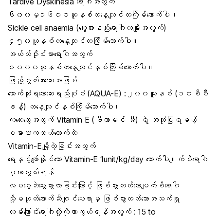
Tardive Dyskinesia ရောဂါအတွက်
၆၀၀မှ၁၆၀၀ယူနစ်တနေ့လျင်တကြိမ်သောက်ပါ။
Sickle cell anaemia (သွေးအားနည်းရောဂါတမျိုးအတွက်)
၄၅၀ယူနစ်တနေ့လျင်တကြိမ်သောက်ပါ။
အယ်လ်ဇိုင်းမားရောဂါအတွက်
၁၀၀၀ယူနစ်တနေ့လျင်နှစ်ကြိမ်သောက်ပါ။
ဖြည့်စွက်အားဆေးအဖြစ်
သောက်သုံးရသောဆေးရည်ပုံစံ (AQUA-E) :၂၀၀ယူနစ် (၁၀စီစီ
ခန့်) တနေ့လျင်နှစ်ကြိမ်သောက်ပါ။
ကလေးတွေအတွက် Vitamin E (ဗီတာမင် အီး) ရဲ့ အသုံးပြုရမယ့်
ပမာဏကဘယ်လောက်လဲ
Vitamin-Eချို့တဲ့ခြင်းအတွက်
ရေနှင့်ဖျော်နိုင်သော Vitamin-E 1unit/kg/day သောက်ပါ။ျက်စိရောဂါ
မှကာကွယ်ရန်
လမစေ့ဘဲမွေးဖွားလာခြင်းကြောင့် ဖြစ်ပွားတတ်သောမျက်စိရောဂါ
သို့မဟုတ်အောက်ဆီဂျင်ပေးရာမှ ဖြစ်ပွားတတ်သောအသက်ရှု
လမ်းကြောင်းရောဂါတို့ကိုကာကွယ်ရန်အတွက် : 15 to