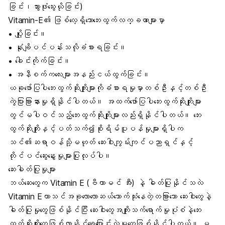
ခြင်း၊သွားဖုံးသွေးယိုခြင်း)
Vitamin-E၏ ဖြစ်လေ့ရှိသောဘေးထွက်လက္ခဏာများမှာ
• ပျို့ခြင်း။
• နုံးချိပင်ပန်းသလိုခံစားရခြင်း။
• ခေါင်းကိုက်ခြင်း။
• အနီစက်ကလေးများအနည်းငယ်ထွက်ခြင်း။
ယခုဖော်ပြပါဘေးထွက်ဆိုးကျိုးများကိုခံစားရမှုမှာတစ်ဦးနှင့်တစ်ဦး
ကွဲပြားခြားနားမှုရှိနိုင်ပါတယ်။ အထက်ဖော်ပြပါဘေးထွက်ဆိုးကျိုးများ
တွင်မပါဝင်သည့်ဘေးထွက်ဆိုးကျိုးများလည်းရှိနိုင်ပါတယ်။ ဘေး
ထွက်ဆိုးကျိုးနှင့်ပတ်သက်၍စိုးရိမ်ပူပန်မှုများရှိပါက
သင်၏ဆရာဝန်သို့မဟုတ် ဆေးဝါးကျွမ်းကျင်ပညာရှင်နှင့်
တိုင်ပင်ဆွေးနွေးမှုများပြုလုပ်ပါ။
ဆေးဓါတ်ပြုမှုများ
ဘယ်ဆေးတွေက Vitamin E (ဗီတာမင် အီး) နဲ့ ဓါတ်ပြုနိုင်သလဲ
Vitamin Eဟာသင်အခုလောလောဆယ်သောက်သုံးနေတဲ့တခြားသော ဆေးဝါးတွေနဲ့
ဓါတ်ပြုမှုတွေဖြစ်နိုင်ပြီး ဆေးဝါးတွေအကျိုးသက်ရောက်မှုပုံစံနဲ့ဘေး
ထွက်ဆိုးကျိုးတွေဖြစ်လာနိုင်ချေပြောင်းလဲမှုတွေဖြစ်နိုင်ပါတယ်။ မ