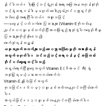
နိုင်ပါတယ်။ ဒါ့ကြောင့်သင့်ရဲ့ကျန်းမာရေးအခြေအနေအကုန်လုံးကို
သင့်ရဲ့ဆရာဝန်ဒါမှမဟုတ် ဆေးဝါးကျွမ်းကျင်ပညာရှင်ကို
အသိပေးဖို့အရေးကြီပါတယ်။ အထူးသဖြင့်
—->သွေးနှင့်ပတ်သက်သော ပြဿနာများ (Vitamin-Eကိုတစ်နေ့
လျှင်၈၀၀ယူနစ်ထက်ပိုပြီးကာလကြာရှည်စွာသုံးစွဲပါကသွေးယိုစီးမှု
ပြဿနာများကိုပိုဆိုးစေသည်)
သောက်သုံးရန်အညွှန်း
ယခုအချက်အလက်များသည် ဆေးပညာအကြံပေးမှုကို အစားထိုးရန်
အတွက်မဟုတ်ပါ။ သင်သည်သင့်ဆရာဝန်နှင့် အမြဲတမ်း
တိုင်ပင်ဆွေးနွေးသင့်ပါသည်
အရွယ်ရောက်ပြီးသူတွေအတွက် Vitamin E (ဗီတာမင် အီး) ရဲ့
အသုံးပြုရမယ့်ပမာဏကဘယ်လောက်လဲ
Vitamin-E ချို့တဲ့ခြင်းအတွက်
ကုသခြင်း။။၆၀မှ၇၀ယူနစ်အထိတနေ့လျင်တကြိမ်သောက်
ပါ။
ကာကွယ်ခြင်း။။၃၀ယူနစ်တနေ့လျင်တကြိမ်သောက်ပါ။