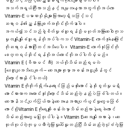
မပြုသင့်သဖြင့်ဆေးညွှန်းစာရွက်ကိုသေချာစွာဖတ်ပါ။
အသက်အရွယ်ကြီးလာသည်နှင့်အမျှတနေ့တာအတွက်လိုအပ်သော
Vitamin-Eပမာဏပိုမိုများပြားလာလေ့ရှိသဖြင့်သင့်
ဆရာဝန်၏ညွှန်ကြားချက်အတိုင်းလိုက်နာပါ။
အကယ်၍သင်သည်ခွဲစိတ်မှုခံယူရန်သို့မဟုတ်အခြားဆေးဝါးကုသ
မှုတမျိုးမျိုးခံယူရန်လိုအပ်ပါကသင် Vitamin-E သောက်သုံးနေကြောင်း
ကိုဆရာဝန်အားကြိုတင်အသိပေးပါ။ Vitamin-E သောက်သုံးခြင်းကို
ခေတ္တရပ်ဆိုင်းရန်လိုအပ်ကောင်းလိုအပ်ပါလိမ့်မည်။
Vitamin E (ဗီတာမင် အီး) ဘယ်လိုသိမ်းဆည်းရမလဲ
[ယေဘူယျအသိပေးချက် – ဆေးအများစုမှာအခန်းအပူချိန်တွင်
သိုလှောင်ထားနိုင်ပါတယ်)
Vitamin Eကိုတိုက်ရိုက်နေရောင်ခြည်မထိုးအောင်နဲ့စိုစွတ်မှုမရှိ
အောင်ထားတာကအကောင်းဆုံးသိုလှောင်သိမ်းဆည်းတဲ့နည်းပဲဖြစ်ပါတယ်။
ဆေးအာနိသင်ပျက်ပြယ်တာနဲ့ဆေးအနေအထားပျက်ယွင်းမှုတွေမဖြစ်
အောင်လို့Vitamin Eကိုရေချိုးခန်းထဲမှာသိမ်းဆည်းတာနဲ့ရေခဲအောင်
သိမ်းဆည်းတာတွေမပြုလုပ်ပါနဲ့။Vitamin Eဆေးအမျိုးအစားနဲ့၊ဆေး
ထုတ်လုပ်တဲ့ကုမ္ပဏီကွဲပြားမှုပေါ်မူတည်ပြီးသိမ်းဆည်းတဲ့ပုံစံကွဲပြား