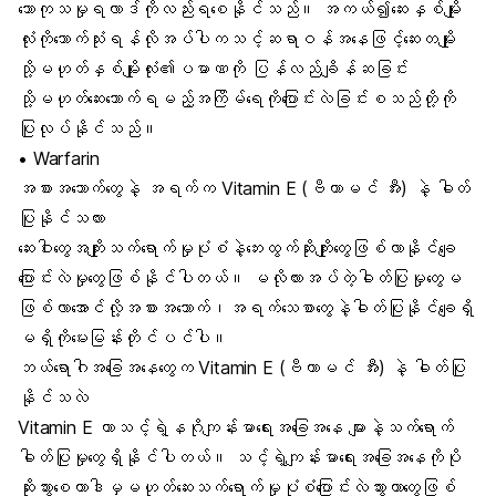
သောကုသမှုရလာဒ်ကိုလည်းရစေနိုင်သည်။ အကယ်၍ဆေးနှစ်မျိုး
လုံးကိုသောက်သုံးရန်လိုအပ်ပါကသင့်ဆရာဝန်အနေဖြင့်ဆေးတမျိုး
သို့မဟုတ်နှစ်မျိုးလုံး၏ပမာဏကို ပြန်လည်ချိန်ဆခြင်း
သို့မဟုတ်ဆေးသောက်ရမည့်အကြိမ်ရေကိုပြောင်းလဲခြင်းစသည်တို့ကို
ပြုလုပ်နိုင်သည်။
• Warfarin
အစားအသောက်တွေနဲ့ အရက်က Vitamin E (ဗီတာမင် အီး) နဲ့ ဓါတ်
ပြုနိုင်သလား
ဆေးဝါးတွေအကျိုးသက်ရောက်မှုပုံစံနဲ့ဘေးထွက်ဆိုးကျိုးတွေဖြစ်လာနိုင်ချေ
ပြောင်းလဲမှုတွေဖြစ်နိုင်ပါတယ်။ မလိုလားအပ်တဲ့ဓါတ်ပြုမှုတွေမ
ဖြစ်လာအောင်လို့အစားအသောက်၊အရက်သေစာတွေနဲ့ဓါတ်ပြုနိုင်ချေရှိ
မရှိကိုမေးမြန်းတိုင်ပင်ပါ။
ဘယ်ရောဂါအခြေအနေတွေက Vitamin E (ဗီတာမင် အီး) နဲ့ ဓါတ်ပြု
နိုင်သလဲ
Vitamin E ဟာသင့်ရဲ့နဂိုကျန်းမာရေးအခြေအနေ များနဲ့သက်ရောက်
ဓါတ်ပြုမှုတွေရှိနိုင်ပါတယ်။ သင့်ရဲ့ကျန်းမာရေးအခြေအနေကိုပို
ဆိုးသွားစေတာဒါမှမဟုတ်ဆေးသက်ရောက်မှုပုံစံပြောင်းလဲသွားတာတွေဖြစ်