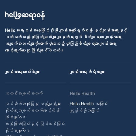
Helloဆရာဝန်အနေဖြင့် ပိုမို ကျန်းမာပျော်ရွှင်စေဖို့ နှင့်ကျန်းမာရေးနှင့်
ပတ်သက်သည့် ဆုံးဖြတ်ချက်များ ချမှတ်ရာတွင် စိတ်ချရသော ကျန်းမာရေး
အချက်အလက်များကို ထောက်ပံ့ပေးသည့် ယုံကြည်စိတ်ချရသော ကျန်းမာရေး
စောင့်ရှောက်ပေးသူ ဖြစ်ချင်ပါတယ်။
ကျန်းမာရေး ဆောင်းပါးများ
ကျန်းမာရေး ကိရိယာများ
သတင်းအချက်အလက်
Hello Health
ဝဘ်ဆိုက်အသုံးပြုမှု စည်းမျဉ်းများ
Hello Health အကြောင်း
ကိုယ်ရေးအချက်အလက်စောင့်ထိန်း
ကျွန်ုပ်တို့အကြောင်း
ခြင်းမူဝါဒ
တည်းဖြတ်ခြင်းနှင့် ပြင်ဆင်ခြင်း
ဆိုင်ရာမူဝါဒ