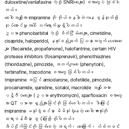
duloxetine/venlafaxine ကဲ့သို့ SNRIဆေးများ) စတာတွေပဲ ဖြစ်ပါ
တယ်။
ဆေးဝါးအချို့ဟာ imipramine ကို ကိုယ်ခန္ဓါထဲကနေ စွန့်ထုတ်ဖို့
လုပ်ဆောင်မှုအပေါ် သက်ရောက်မှုရှိပါတယ်။
ဥပမာ phenobarbital ကဲ့သို့ စိတ်ငြိမ်ဆေးများ, cimetidine,
cisapride, haloperidol, နှလုံးစည်းချက် ပြသနာအတွက် ပေးသောဆေး
များ (flecainide, propafenone), halofantrine, certain HIV
protease inhibitors (fosamprenavir), phenothiazines
(thioridazine), pimozide, အတက်ကျဆေး (phenytoin),
terbinafine, trazodone စတာတွေ ဖြစ်ပါတယ်။
Imipramine အပြင် amiodarone, dofetilide, pimozide,
procainamide, quinidine, sotalol, macrolide အမျိုးအစား
ပဋိဇီဝဆေးများ (ဥပမာ erythromycin), sparfloxacin စတာတွေ
ဟာ QT ပမာဏ ရှည်လျားခြင်းကို ဖြစ်စေပါတယ်။ ဒါကြောင့်
imipramine မသုံးစွဲခင်မှာ မိမိသုံးစွဲနေတဲ့ ဆေးဝါးအားလုံးကို
ဆရာဝန်ဆီမှာ ဖွင့်ပြောဖို့ လိုပါတယ်။
အိပ်ငိုက်ခြင်းကို ဖြစ်စေတဲ့ အရက်၊ ဆေးခြောက်၊ ဟ်စ်တမင်း