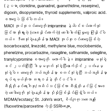
(ဥပမာ, clonidine, guanadrel, guanethidine, reserpine),
digoxin, disopyramide, thyroid supplements, valproic acid.
စတာတွေပဲ ဖြစ်ပါတယ်။
MAOI အုပ်စုဝင်ဆေးတွေကို imipramine နဲ့ ပေါင်းစပ်သောက်သုံး
ခြင်းဟာ ဆိုးရွားတဲ့ (သေစေနိုင်လောက်တဲ့) ဆေးဝါးဓါတ်ပြုမှုတွေ ကြုံနိုင်ပါ
တယ်။ ဒီဆေးသုံးစွဲနေချိန်မှာ MAOI အုပ်စုဝင်ဆေးတွေဖြစ်တဲ့
isocarboxazid, linezolid, methylene blue, moclobemide,
phenelzine, procarbazine, rasagiline, safinamide, selegiline,
tranylcypromine စတာတွေကို မသောက်ပါနဲ့။ imipramine မသုံးစွဲ
ခင် ၂ပတ်ကြိုပြီး ဒါမှမဟုတ် သုံးစွဲပြီးနောက်ပိုင်း ၂ပတ်နေမှ
သုံးစွဲပါ။ ဆေးတွေကို ဘယ်အချိန်မှာ စတင်သုံးစွဲပြီး ဘယ်အချိန်မှာ
ရပ်ရမယ်ဆိုတာ ဆရာဝန်နဲ့ တိုင်ပင်ပါ။
ဆီရိုတိုနင်ရောဂါစု/အဆိပ်သင့်ခြင်းဟာ ဆီရိုတိုနင်မြင့်မားစေ
တဲ့ ဆေးဝါးတွေကို သုံးစွဲနေချိန်မှာ ပိုမိုဖြစ်နိုင်ခြေရှိပါတယ်။
MDMA/’ecstasy,’ St. John’s wort, စိတ်ကျကုသဆေးအချို့
(fluoxetine/paroxetine ကဲ့သို့ SSRIဆေးများ,