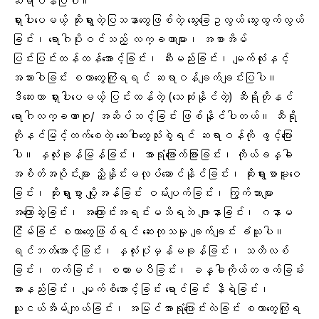
ဆရာဝန်ပြပါ။
ရှားပါးပေမယ့် ဆိုးရွားတဲ့ပြသနာတွေဖြစ်တဲ့ သွေးခြေဥလွယ် သွေးထွက်လွယ်
ခြင်း၊ ရောဂါပိုးဝင်သည့် လက္ခဏာများ၊ အစာအိမ်
ပြင်းပြင်းထန်ထန်အောင့်ခြင်း၊ ဆီးမည်းခြင်း၊ မျက်လုံးနှင့်
အသားဝါခြင်း စတာတွေကြုံရရင် ဆရာဝန်ချက်ချင်းပြပါ။
ဒီဆေးဟာ ရှားပါးပေမယ့် ပြင်းထန်တဲ့ (သေဆုံးနိုင်တဲ့) ဆီရိုတိုနင်
ရောဂါလက္ခဏာစု/ အဆိပ်သင့်ခြင်း ဖြစ်နိုင်ပါတယ်။ ဆီရို
တိုနင်မြင့်တက်စေတဲ့ ဆေးဝါးတွေသုံးစွဲရင် ဆရာဝန်ကို ဖွင့်ပြော
ပါ။ နှလုံးခုန်မြန်ခြင်း၊ အာရုံခြောက်ခြားခြင်း၊ ကိုယ်ခန္ဓါ
အစိတ်အပိုင်းများ ညှိနှိုင်းမလုပ်ဆောင်နိုင်ခြင်း၊ ဆိုးရွားစာမူးဝေ
ခြင်း၊ ဆိုးရွားစွာ ပျို့အန်ခြင်း ဝမ်းပျက်ခြင်း၊ ကြွက်သားများ
အကြောဆွဲခြင်း၊ အကြောင်းအရင်းမသိရဘဲ ဖျားနာခြင်း၊ ဂနာမ
ငြိမ်ခြင်း စတာတွေဖြစ်ရင် ဆေးကုသမှု ချက်ချင်း ခံယူပါ။
ရင်ဘတ်အောင့်ခြင်း၊ နှလုံးပုံမှန်မခုန်ခြင်း၊ သတိလစ်
ခြင်း၊ တက်ခြင်း၊ စကားမပီခြင်း၊ ခန္ဓါကိုယ်တဖက်ခြမ်း
အားနည်းခြင်း၊ မျက်စိအောင့်ခြင်း ရောင်ခြင်း နီရဲခြင်း၊
သူငယ်အိမ်ကျယ်ခြင်း၊ အမြင်အာရုံပြောင်းလဲခြင်း စတာတွေကြုံရ