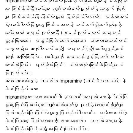
imipramineဟာ သင်ယခု သောက်သုံးနေတဲ့ တခြားဆေးဝါးများနဲ့ ဓါတ်ပြုမှု
တွေ ဖြစ်နိုင်ပြီး ဆေးဝါးများ အကျိုးသက်ရောက်မှုပုံစံနဲ့ ဘေးထွက် ဆိုးကျိုး
များ ဖြစ်လာနိုင်ခြေ ပြောင်းလဲမှုများ ဖြစ်နိုင်ပါတယ်။ မလိုလားအပ်
တဲ့ ဆေးဝါးဓါတ်ပြုမှုတွေ ဖြစ်မလာစေဖို့ သင်လက်ရှိသောက်သုံးနေတဲ့
ဆေးဝါးအားလုံး စာရင်း လုပ်ထားပြီး (စာရင်းလုပ်ရာတွင် ဆရာဝန်
ညွှန်ကြားထားသော၊ မညွှန်ကြားဘဲ သောက်သုံးနေသော၊ သဘာဝဆေးဘက်ဝင်
ပစ္စည်းများ အားလုံးပါဝင်သည်) ဆရာဝန် (သို့်) ဆေးဝါးကျွမ်းကျင်
သူကို အမြဲပြောပြပါ။ ဆေးဝါးများကို ဆရာဝန်ခွင့်ပြုချက် မပါဘဲ
သောက်သုံးခြင်း၊ ရပ်ဆိုင်းခြင်း၊ ပမာဏကို ပြောင်းလဲခြင်းများ မ
ပြုလုပ်ရပါ။
အစားအသောက်တွေနဲ့ အရက်က Imipramine (အင်မီပရာမင်း) နဲ့
ဓါတ်ပြုနိုင်သလား
imipramineဟာ အစားအသောက် ဒါမှမဟုတ် အရက်သေစာနဲ့ ဓါတ်ပြု
မှုတွေဖြစ်ပြီး ဆေးဝါးများ အကျိုးသက်ရောက်မှု ပုံစံနဲ့ ဘေးထွက်ဆိုးကျိုးများ
ဖြစ်လာနိုင်ခြေ ပြောင်းလဲမှုတွေ ဖြစ်နိုင်ပါတယ်။ မလိုလားအပ်တဲ့
ဓါတ်ပြုမှုတွေ ဖြစ်မလာစေဖို့ အစားအသောက်၊ အရက်သေစာများနဲ့
ဓါတ်ပြုနိုင်ခြေရှိမရှိ မေးမြန်းတိုင်ပင်ပါ။