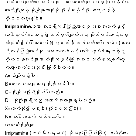
စမ်းသပ်ချက်တွေ မရှိပါဘူး။ ဆေးမသောက်သုံးခင်မှာ ဖြစ်နိုင်ခြေ
ကောင်းကျိုးများနဲ့ ဆိုးကျိုးများအားလုံးကို ချိန်ဆနိုင်ဖို့ ဆရာဝန်နဲ့
တိုင်ပင်ဆွေးနွေးပါ။
Imipramine
ဆေးဟာ အမေရိကန်ပြည်ထောင်စု အစားအသောက်နှင့်
ဆေးဝါးကွပ်ကဲရေးအဖွဲ့ရဲ့ သတ်မှတ်ချက်အရ ကိုယ်ဝန်ဆောင်များမှာ
ထိခိုက်နိုင်ခြေအဆင့် N ရှိတယ်လို့ သတ်မှတ်ထားပါတယ်။)အမေ
ရိကန်ပြည်ထောင်စု အစားအသောက်နှင့် ဆေးဝါး ကွပ်ကဲရေးအဖွဲ့ရဲ့
ကိုယ်ဝန်ဆောင်များမှာ ထိခိုက်နိုင်ခြေ အဆင့် သတ်မှတ်ချက်တွေ
ကတော့ အောက်ပါအတိုင်း ဖြစ်ပါတယ်။
A=ဆိုးကျိုးမရှိပါ။
B=လေ့လာမှုအချို့အရ ဆိုးကျိုးမရှိပါ။
C=ဆိုးကျိုးအချို့ရှိနိုင်ပါသည်။
D= ဆိုးကျိုးများရှိသည့် အထောက်အထားများရှိပါသည်။
X=သောက်သုံး၍မရပါ (လုံးဝမတည့်ပါ)။
N=အခြေအနေကို မသိရသေးပါ။
ဘေးထွက်ဆိုးကျိုးများ
Imipramine (အင်မီပရာမင်း) ကိုအသုံးပြုခြင်းဖြင့် ဘယ်လိုဘေး