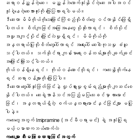
ဆရာဝန်ညွှန်တဲ့ဆေး၊ မညွှန်ဘဲသောက်သုံးနိုင်တဲ့ဆေး အပါအဝင်
သုံးစွဲနေတဲ့ဆေးအားလုံးကို ပြောပြထားရပါမယ်။
ဒီဆေးဟာ မိမိကိုယ်ကိုသေကြောင်းကြံစည်လိုစိတ်တွေ ဝင်လာနိုင်ခြေရှိ
ပါတယ်။ စိတ်ကျခြင်းအခြေအနေတွေ ပိုဆိုးလာရင်၊ စိတ်ပိုင်း
အမူအကျင့်ပိုင်း ပြောင်းလဲမှုရှိရင်၊ မိမိကိုယ်ကို
အန္တရာယ်ပြုလိုစိတ်တွေပေါ်လာရင် အရေးပေါ် ဆေးဝါးကုသမှု ခံယူ
သင့်ပါတယ်။ သက်ဆိုင်ရာ ကျန်းမာရေးဝန်ထမ်းများကို ချက်ချင်း
အကြောင်းကြားသင့်ပါတယ်။
ကိုယ်ဝန်ရှိနေရင်၊ ကိုယ်ဝန်ဆောင်လိုရင်၊ ကလေးနို့တိုက်နေ
ရင် ဆရာဝန်များကို ပြောပြပါ။
ဒီဆေးဟာ တွေးခေါ်ဆုံးဖြတ်ခြင်းနဲ့ လှုပ်ရှားမှုစွမ်းရည်များကို ကျဆင်းစေ
နိုင်ပါတယ်။ ဆေးရဲ့အာနိသင်အပြည့်မပြသေးခင်မှာ ကားမောင်း
ခြင်း၊ အန္တရာယ်ရှိတဲ့ စက်ယန္တရားမောင်းနှင်ခြင်းများ မပြု
ပါနဲ့။
ကလေးတွေအတွက် Imipramine (အင်မီပရာမင်း) ရဲ့ အသုံးပြုရ
မယ့်ပမာဏကဘယ်လောက်လဲ
ကလေးများ ဆီးမကြာခဏသွားခြင်းအတွက်