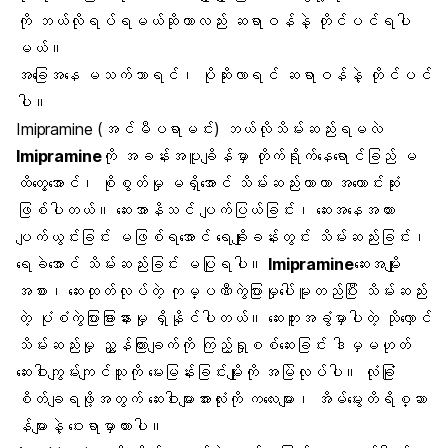
ကို ဘယ်လိုရပ်ရမယ်ဆိုတာလည်း ဆရာဝန်နဲ့ တိုင်ပင်ရပါ
မယ်။
အခြေအနေ မသက်သာရင်၊ ပိုဆိုးလာရင် ဆရာဝန်နဲ့ တိုင်ပင်
ပါ။
Imipramine (အင်မီပရာမင်း) ဘယ်လိုသိမ်းဆည်းရမလဲ
Imipramine
ကို အခန်းအပူချိန်မှာ တိုက်ရိုက်နေရောင်ခြည် မ
ထိတွေ့အောင်၊ စိုစွတ်မှု မရှိအောင် သိမ်းဆည်းတာဟာ အကောင်းဆုံး
ဖြစ်ပါတယ်။ ဆေးအာနိသင် ပျက်ပြယ်ခြင်း၊ ဆေးအနေအထား
ပျက်ယွင်းခြင်း မဖြစ်ရအောင် ရေချိုးခန်းတွင်း သိမ်းဆည်းခြင်း၊
ရေခဲအောင် သိမ်းဆည်းခြင်း မပြုရပါ။
Imipramine
ဆေးအမျိုး
အစား၊ ဆေးထုတ်လုပ်တဲ့ ကုမ္ပဏီကွဲပြားမှုပေါ်မူတည်ပြီး သိမ်းဆည်း
တဲ့ ပုံစံကွဲပြားခြားနားမှု ရှိနိုင်ပါတယ်။ ဆေးဘူးအခွံမှာပါတဲ့ သိုလှောင်
သိမ်းဆည်းမှု ညွှန်ကြားချက်ကို ကြည့်ရှုစစ်ဆေးခြင်း ဒါမှမဟုတ်
ဆေးဝါးကျွမ်းကျင်သူကို မေးမြန်းခြင်းမျိုးကို အမြဲလုပ်ပါ။ လုံခြုံ
စိတ်ချရဖို့အတွက် ဆေးဝါးများအားလုံးကို ကလေးများ၊ အိမ်မွေးတိရိစ္ဆာ
န်များနဲ့ ဝေးရာမှာထားပါ။