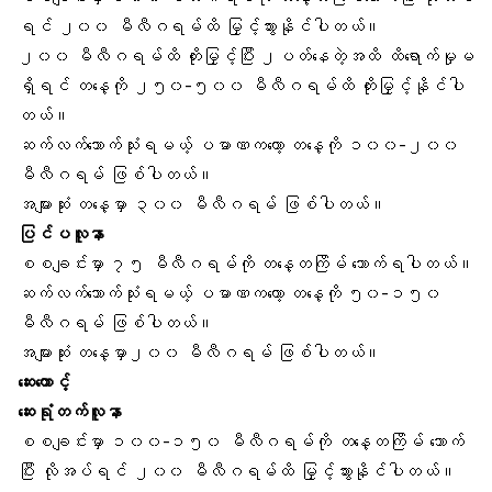
ရင် ၂၀၀ မီလီဂရမ်ထိ မြှင့်သွားနိုင်ပါတယ်။
၂၀၀ မီလီဂရမ်ထိ တိုးမြှင့်ပြီး ၂ပတ်နေတဲ့အထိ ထိရောက်မှုမ
ရှိရင် တနေ့ကို ၂၅၀-၅၀၀ မီလီဂရမ်ထိ တိုးမြှင့်နိုင်ပါ
တယ်။
ဆက်လက်သောက်သုံးရမယ့် ပမာဏကတော့ တနေ့ကို ၁၀၀-၂၀၀
မီလီဂရမ် ဖြစ်ပါတယ်။
အများဆုံး တနေ့မှာ ၃၀၀ မီလီဂရမ် ဖြစ်ပါတယ်။
ပြင်ပလူနာ
စစချင်းမှာ ၇၅ မီလီဂရမ်ကို တနေ့တကြိမ် သောက်ရပါတယ်။
ဆက်လက်သောက်သုံးရမယ့် ပမာဏကတော့ တနေ့ကို ၅၀-၁၅၀
မီလီဂရမ် ဖြစ်ပါတယ်။
အများဆုံး တနေ့မှာ၂၀၀ မီလီဂရမ် ဖြစ်ပါတယ်။
ဆေးတောင့်
ဆေးရုံတက်လူနာ
စစချင်းမှာ ၁၀၀-၁၅၀ မီလီဂရမ်ကို တနေ့တကြိမ် သောက်
ပြီး လိုအပ်ရင် ၂၀၀ မီလီဂရမ်ထိ မြှင့်သွားနိုင်ပါတယ်။