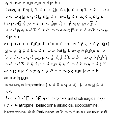
ရင် ဆေးကုသမုချက်ချင်းခံယူပါ။
ဒီဆေးကြောင့် ဆိုးရွားတဲ့ ဓါတ်မတည့်ခြင်းတွေဖြစ်တာ ရှားပါတယ်။ ဒါပေ
မယ့် အရေပြားအကွက်ဖြစ်ခြင်း၊ ယားယံခြင်း၊ ရောင်ရမ်းခြင်း
(အထူးသဖြင့် မျက်နှာ လျှာ လည်ချောင်း)၊ ဆိုးရွားစွာ မူးဝေခြင်း၊
အသက်ရှူရခက်ခြင်း စတဲ့ လက္ခဏာတွေကြုံရရင် ဆေးဝါးကုသမှု
ခံယူပါ။
ဖော်ပြပါ ဘေးထွက်ဆိုးကျိုးများကို ခံစားရချိန်မှာ တစ်ဦးနဲ့တစ်ဦး ကွဲပြား
ခြားနားမှု ရှိနိုင်ပါတယ်။ အထက်ဖော်ပြပါ ဘေးထွက်ဆိုးကျိုးများမှာ မ
ပါဝင်တဲ့ ဘေးထွက်ဆိုးကျိုးများလည်း ရှိနိုင်ပါတယ်။ ဘေးထွက်ဆိုးကျိုးနဲ့
ပတ်သက်ပြီး စိုးရိမ်ပူပန်မှုများရှိရင် သင့်ရဲ့ဆရာဝန် (သို့)
ဆေးဝါးကျွမ်းကျင်ပညာရှင်နဲ့ တိုင်ပင်ဆွေးနွေးမှုများ ပြုလုပ်ပါ။
ဆေးဓါတ်ပြုမှုများ
ဘယ်ဆေးတွေက Imipramine (အင်မီပရာမင်း) နဲ့ ဓါတ်ပြုနိုင်
သလဲ
ဒီဆေးနဲ့ ဓါတ်ပြုနိုင်ခြေရှိတဲ့ ဆေးတွေကတော့ anticholinergics ဆေးများ
(ဥပမာ atropine, belladonna alkaloids, scopolamine,
benztropine ကဲ့သို့ Parkinson ရောဂါအတွက်ဆေးများ), သွေးကျဆေးအချို့