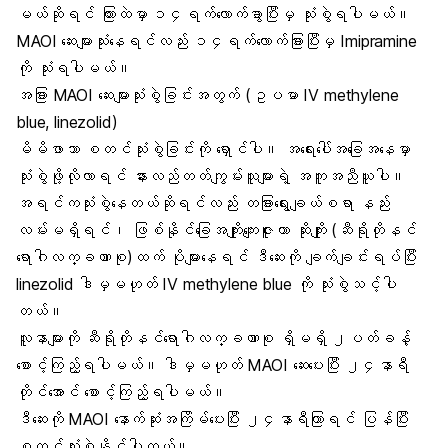
မယ်ဆိုရင် ကြားထဲမှာ ၁၄ရက်လောက်ခွာပြီးမှ သုံးစွဲရပါမယ်။
MAOI ဆေးများသုံးနေရင်လည်း ၁၄ရက်လောက်ခြားပြီးမှ Imipramine
ကို သုံးရပါမယ်။
အခြား MAOI ဆေးများသုံးစွဲခြင်းအတွက် (ဥပမာ IV methylene
blue, linezolid)
မိမိဖာသာ စတင်သုံးစွဲခြင်းကို ရှောင်ပါ။ အရေးပေါ်အခြေအနေမှာ
သုံးစွဲဖို့လိုလာရင် နားလည်တတ်ကျွမ်းသူများရဲ့ အကူအညီယူပါ။
အရင်ကသုံးစွဲနေတယ်ဆိုရင်လည်း တခြားရွေးချယ်စရာ နည်း
လမ်းမရှိရင်၊ ဖြစ်နိုင်ခြေအကျိုးကျေးဇူးဟာ ဆိုးကျိုး (ဆီရိုတိုနင်
ရောဂါလက္ခဏာစု)ထက် ပိုများနေရင် ဒီဆေးကို ချက်ချင်းရပ်ပြီး
linezolid ဒါမှမဟုတ် IV methylene blue ကို သုံးစွဲသင့်ပါ
တယ်။
လူနာများကို ဆီရိုတိုနင်ရောဂါလက္ခဏာစု ရှိမရှိ ၂ပတ်ခန့်
စောင့်ကြည့်ရပါမယ်။ ဒါမှမဟုတ် MAOI ဆေးပေးပြီး ၂၄နာရီ
တိုင်အောင် စောင့်ကြည့်ရပါမယ်။
ဒီဆေးကို MAOI နောက်ဆုံးအကြိမ်ပေးပြီး ၂၄နာရီကြာရင် ပြန်ပြီး
စတင်သုံးစွဲနိုင်ပါတယ်။