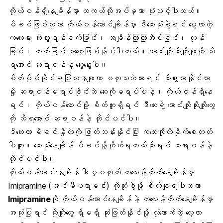
ကိုယ်ဝန်ရှိနေချိန်မှာ တကယ်လိုအပ်မှသာ သုံးသင့်ပါတယ်။
မိခင်ဖြစ်သူဟာ ကိုယ်ဝန်ဆောင်ချိန်မှာ ဒီဆေးသုံးစွဲရင် မွေးလာတဲ့
ကလေးမှာ ဆီးသွားရန်ခက်ခြင်း၊ အချိန်ကြာကြာအိပ်ခြင်း၊ တုန်
ခြင်း၊ တက်ခြင်း တာတွေဖြစ်နိုင်ပါတယ်။ ကောင်းကျိုးဆိုးကျိုးများကို သိ
ရအောင် ဆရာဝန်နဲ့ ဆွေးနွေးပါ။
စိတ်ပိုင်းဆိုင်ရာပြသနာများဟာ မကုသဘဲထားရင် ဆိုးရွားလာနိုင်တာ
မို့ ဆရာဝန်မရပ်ခိုင်းဘဲ ဆေးကိုမရပ်ပါနဲ့။ ကိုယ်ဝန်ရှိနေ
ရင်၊ ကိုယ်ဝန်ဆောင်ဖို့ စိတ်ကူးရှိရင် ဒီဆေးရဲ့ ကောင်းကျိုးဆိုးကျိုးတွေ
ကို သိရအောင် ဆရာဝန်နဲ့ တိုင်ပင်ပါ။
ဒီဆေးဟာ မိခင်နို့ထဲကို ဖြတ်သန်းနိုင်ပြီး ကလေးကိုထိခိုက်စေတတ်
ပါဘူး။ ဆေးသုံးနေချိန် မိခင်နို့တိုက်ရတယ်ဆိုရင် ဆရာဝန်နဲ့
တိုင်ပင်ပါ။
ကိုယ်ဝန်ဆောင်နေချိန် ဒါမှမဟုတ် ကလေးနို့တိုက်နေချိန်မှာ
Imipramine (အင်မီပရာမင်း) ကိုသုံးစွဲဖို့ စိတ်ချရပါသလား
Imipramine
ကို ကိုယ်ဝန်ဆောင်နေချိန်နဲ့ ကလေးနို့တိုက်နေချိန်မှာ
အသုံးပြုရင် ဆိုးကျိုးတွေ ရှိမရှိ ဆုံးဖြတ်နိုင်ဖို့ လုံလောက်တဲ့ လေ့လာ