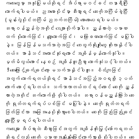
ကလေးတွေမှာ အသုံးပြုမယ်ဆိုရင် အိပ်ရာမဝင်ခင် တနာရီကြို
သောက်ရပါမယ်။ ညအစောပိုင်းမှာ ဆီးသွားရင် ဆေးကိုအကြိမ်ခွဲပြီး
(မွန်းလွဲပိုင်းတကြိမ် ညဘက်တကြိမ်) စောစောပေးရပါမယ်။
ဆရာဝန်ညွှန်တဲ့အတိုင်း သေချာလိုက်နာပါ။ ညွှန်ထားတဲ့ ပမာဏ
ထက် ပိုသောက်ခြင်း၊ လျှော့သောက်ခြင်း၊ မကြာခဏသောက်ခြင်း မပြုပါ
နဲ့။ မြန်မြန်မသက်သာတဲ့အပြင် ဘေးထွက်ဆိုးကျိုးတွေ တိုးလာနိုင်ပါ
တယ်။ အာနိသင်အကောင်းဆုံးရအောင် အချိန်မှန်သောက်သုံးပါ။
မှတ်မိလွယ်အောင် နေ့စဉ် အချိန်တူညီစွာ သောက်သုံးသင့်ပါတယ်။
ဒီဆေးကြောင့်ချက်ချင်းတော့ မသက်သာနိုင်ပါဘူး။ စိတ်ကျခြင်း
အတွက် သောက်ရတယ်ဆိုရင် အာနိသင်အပြည့်အဝရဖို့ ၃ပတ်
လောက် စောင့်ရပါတယ်။ သက်သာလာတယ်ထင်ရင်တောင် ဆေးကို ညွှန်
ထားတဲ့အတိုင်း ဆက်သောက်ဖို့ လိုပါတယ်။ ဆရာဝန်မညွှန်ကြားဘဲ ဆေး
ကို ရုတ်တရက်ရပ်ပစ်ခြင်း မပြုပါနဲ့။ ဆေးကို ရုတ်တရက်
ဖြတ်ခြင်းဟာ အခြေအနေပိုဆိုးသွားစေပါတယ်။ ဆေးကို ဖြည်းဖြည်းချင်း
လျှော့ပြီးမှ ရပ်ရပါတယ်။
ကလေးများ အိပ်ရာထဲ ဆီးသွားခြင်းအတွက် အချိန်တိုးမြှင့်သော်ကရတယ်
ဆိုရင်လည်း ဆေးကို ပမာဏအမျိုးမျိုးပြောင်းသောက်သွားဖို့ လိုပါတယ်။ ဆေး