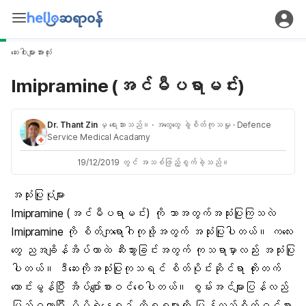
ဆေးဝါးများအားလုံး
Imipramine (အင်မီပရာမင်း)
Dr. Thant Zin
မှ ရေးသားသည်။
· အထွေထွေ ခွဲစိတ်ကုသမှု
· Defence
Service Medical Acadamy
19/12/2019 တွင် အသစ်ဖြည့်စွက်ခဲ့သည်။
အသုံးပြုပုံများ
Imipramine (အင်မီပရာမင်း) ကို ဘာအတွက်အသုံးပြုကြသလဲ
Imipramine ကို စိတ်ကျရောဂါကုဖို့အတွက် အသုံးပြုပါတယ်။ ကလေး
တွေ ညအချိန်အိပ်ယာထဲ ဆီးသွားခြင်းအတွက် ကုသရာမှာလည်း အသုံးပြု
ပါတယ်။ ဒီဆေးကိုအသုံးပြုကုသရင် စိတ်ပိုင်းဆိုင်ရာ တိုးတက်
ကောင်းမွန်ပြီး အိပ်ပျော်စားဝင်စေပါတယ်။ စွမ်းအင်များပြန်လည်
ပြည့်ဝလာပြီး မိမိရဲ့နေ့စဉ် ကိစ္စများကို ပြန်လည်စိတ်ဝင်စား