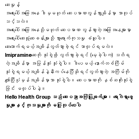
ဆေးမှုန့်
အရေးပေါ်အခြေအနေ ဒါမှမဟုတ် ဆေးပမာဏလွန်သွားချိန်မှာ ဘာလုပ်
သင့်သလဲ။
အရေးပေါ်အခြေအနေသို့မဟုတ် ဆေးပမာဏ လွန်သွားတဲ့အခြေအနေများမှာ
အရေးပေါ်ဆေးရုံဆေးခန်းများသို့ သွားရောက်ကုသမှု ခံယူပါ။
ဆေးသောက်ရမယ့်အချိန်လွတ်သွားခဲ့ရင် ဘာလုပ်ရမလဲ။
Imipramine
ဆေးကို သုံးစွဲဖို့ လွတ်သွားခဲ့ရင် (မေ့ခဲ့ပါက) သတိရ
တဲ့အချိန်မှာ အမြန်ဆုံး သုံးစွဲပါ။ ဒါပေမယ့် နောက်တစ်ကြိမ်
သုံးစွဲရမယ့်အချိန်နဲ့နီးကပ်နေပြီဆိုရင်လွတ်သွားတဲ့ အကြိမ်ကို
ကျော်ပြီးပုံမှန်အချိန်မှာသာ သုံးစွဲပါ။ ဆေးပမာဏကို နှစ်ဆတိုးသုံးစွဲ
ခြင်း မလုပ်ပါနဲ့။
Hello Health Group
သည် ဆေးပညာအကြံပြုချက်များ၊ ရောဂါရှာဖွေ
မှုများနှင့် ကုသမှုများကို မပြုလုပ်ပေးပါ