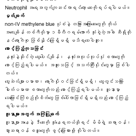
Neutrophil အရေအတွက်ကျဆင်းလာရင်တော့ ဆေးကိုရပ်ရပါမယ်။
မှတ်ချက်
non-IV methylene blue ပုံစံနဲ့ တခြားအကြောဆေးတွေကို ကိုယ်
အလေးချိန် တစ်ကီလိုမှာ ၁မီလီဂရမ်အောက် သုံးစွဲတဲ့အခါ ဆီရိုတို
နင်ရောဂါစု ဖြစ်နိုင်ခြေရှိမရှိ မသိရသေးပါဘူး။
စောင့်ကြည့်ကုသခြင်း
နှလုံးနဲ့ဆိုင်တဲ့ သွေးပေါင်ချိန်၊ နှလုံးအလုပ်လုပ်ပုံ စတာတွေကို
စောင့်ကြည့်ရပါမယ်။ အထူးသဖြင့် အသက်ကြီးပိုင်းတွေမှာ ဖြစ်ပါ
တယ်။
သွေးဆဲလ်များပမာဏ၊ ရောဂါပိုးဝင်ခြင်းရှိမရှိ၊ သွေးတွင်းသကြား
ဓါတ်ပမာဏ စတာတွေကိုလည်း စောင့်ကြည့်ရပါမယ်။ လူနာမှာ
သေကြောင်းကြံစည်လိုစိတ်တွေ ဖြစ်ပေါ်လာခြင်းရှိမရှိလည်း စောင့်ကြည့်
ရပါမယ်။
လူနာများအတွက် အကြံပြုချက်
လူနာများအနေနဲ့ ဒီဆေးကို သုံးနေရတယ်ဆိုရင် မိမိရဲ့ ဆရာဝန်၊
သွားဆရာဝန် စသူတွေကို ဖွင့်ပြောထားဖို့ လိုပါတယ်။