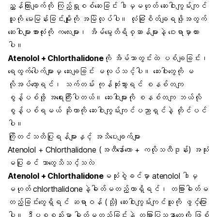
ညွှန်ကြားချက်ကို ကြည့်ရှုစစ်ဆေးခြင်း ဒါမှမဟုတ် ဆေးဝါးကျွမ်းကျင်
သူကို မေးမြန်းခြင်းမျိုးကို အမြဲလုပ်ပါ။ လုံခြုံစိတ်ချရဖို့အတွက်
ဆေးဝါးများအားလုံးကို ကလေးများ၊ အိမ်မွေးတိရိစ္ဆာန်များနဲ့ ဝေးရာမှာထား
ပါ။
Atenolol + Chlorthalidone
ကို အိမ်သာတွင်းထဲ ပစ်ချခြင်း၊
ရေထွက်ပေါက်များမှ ဆေးချခြင်း မလုပ်သင့်ပါ။ ဆေးဝါးတွေကို မ
လိုအပ်တော့ရင်၊ သက်တမ်း ကုန်ဆုံးသွားရင် စနစ်တကျ
စွန့်ပစ်ဖို့ အရေးကြီးပါတယ်။ ဆေးဝါးများကို စနစ်တကျ ဘယ်လို
စွန့်ပစ်ရမယ် ဆိုတာကို ဆေးဝါးကျွမ်းကျင်ပညာရှင်နဲ့ တိုင်ပင်
ပါ။
ကြိုတင်သတိပြုရန်များနှင့် အသိပေးချက်များ
Atenolol + Chlorthalidone (အတီနော်ေ်လော + ကလိုသလီဒုန်း) အသုံး
မပြုခင် ဘာတွေသိသင့်သလဲ
Atenolol + Chlorthalidone
မသုံးစွဲခင်မှာ atenolol ဒါမှ
မဟုတ် chlorthalidoneနဲ့ဓါတ်မတည့်တာရှိရင်၊ တခြားဓါတ်မ
တည့်ခြင်းတွေရှိရင် ဆရာဝန် (သို့) ဆေးဝါးကျွမ်းကျင်သူကို ဖွင့်ပြော
ပါ။ ဒီပစ္စည်းမှာ ဓါတ်မတည့်ခြင်းနဲ့ တခြားပြသနာတွေကို ဖြစ်