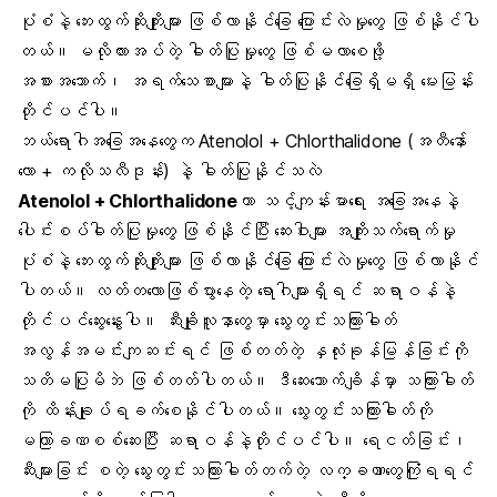
ပုံစံနဲ့ ဘေးထွက်ဆိုးကျိုးများ ဖြစ်လာနိုင်ခြေ ပြောင်းလဲမှုတွေ ဖြစ်နိုင်ပါ
တယ်။ မလိုလားအပ်တဲ့ ဓါတ်ပြုမှုတွေ ဖြစ်မလာစေဖို့
အစားအသောက်၊ အရက်သေစာများနဲ့ ဓါတ်ပြုနိုင်ခြေရှိမရှိ မေးမြန်း
တိုင်ပင်ပါ။
ဘယ်ရောဂါအခြေအနေတွေက Atenolol + Chlorthalidone (အတီနော်ေ်
လော + ကလိုသလီဒုန်း) နဲ့ ဓါတ်ပြုနိုင်သလဲ
Atenolol + Chlorthalidone
ဟာ သင့်ကျန်းမာရေး အခြေအနေနဲ့
ပေါင်းစပ်ဓါတ်ပြုမှုတွေ ဖြစ်နိုင်ပြီး ဆေးဝါးများ အကျိုးသက်ရောက်မှု
ပုံစံနဲ့ ဘေးထွက်ဆိုးကျိုးများ ဖြစ်လာနိုင်ခြေ ပြောင်းလဲမှုတွေ ဖြစ်လာနိုင်
ပါတယ်။ လတ်တလောဖြစ်ပွားနေတဲ့ ရောဂါများရှိရင် ဆရာဝန်နဲ့
တိုင်ပင်ဆွေးနွေးပါ။ ဆီးချိုလူနာတွေမှာ သွေးတွင်းသကြားဓါတ်
အလွန်အမင်းကျဆင်းရင် ဖြစ်တတ်တဲ့ နှလုံးခုန်မြန်ခြင်းကို
သတိမပြုမိဘဲ ဖြစ်တတ်ပါတယ်။ ဒီဆေးသောက်ချိန်မှာ သကြားဓါတ်
ကို ထိန်းချုပ်ရခက်စေနိုင်ပါတယ်။ သွေးတွင်းသကြားဓါတ်ကို
မကြာခဏစစ်ဆေးပြီး ဆရာဝန်နဲ့တိုင်ပင်ပါ။ ရေငတ်ခြင်း၊
ဆီးများခြင်း စတဲ့ သွေးတွင်းသကြားဓါတ်တက်တဲ့ လက္ခဏာတွေကြုံရရင်