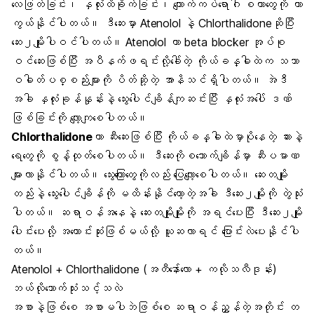
လေဖြတ်ခြင်း၊ နှလုံးထိခိုက်ခြင်း၊ ကျောက်ကပ်ရောဂါ စတာတွေကို ကာ
ကွယ်နိုင်ပါတယ်။ ဒီဆေးမှာ Atenolol နဲ့ Chlorthalidoneဆိုပြီး
ဆေး၂မျိုးပါဝင်ပါတယ်။ Atenolol ဟာ beta blocker အုပ်စု
ဝင်ဆေးဖြစ်ပြီး အပီနက်ဖရင်းလို့ခေါ်တဲ့ ကိုယ်ခန္ဓါထဲက သဘာ
ဝဓါတ်ပစ္စည်းများကို ပိတ်ဆို့တဲ့ အာနိသင်ရှိပါတယ်။ အဲဒီ
အခါ နှလုံးခုန်နှုန်းနဲ့ သွေးပေါင်ချိန်ကျဆင်းပြီး နှလုံးအပေါ် ဒဏ်
ဖြစ်ခြင်းကို လျော့ကျစေပါတယ်။
Chlorthalidone
ဟာ ဆီးဆေးဖြစ်ပြီး ကိုယ်ခန္ဓါထဲမှာပိုနေတဲ့ ဆားနဲ့
ရေတွေကို စွန့်ထုတ်စေပါတယ်။ ဒီဆေးကိုစသောက်ချိန်မှာ ဆီးပမာဏ
များလာနိုင်ပါတယ်။ သွေးကြောတွေကိုလည်း ပြေလျော့စေပါတယ်။ ဆေးတမျိုး
တည်းနဲ့ သွေးပေါင်ချိန်ကို မထိန်းနိုင်တော့တဲ့အခါ ဒီဆေး၂မျိုးကို တွဲသုံး
ပါတယ်။ ဆရာဝန်အနေနဲ့ ဆေးတမျိုးမျိုးကို အရင်ပေးပြီး ဒီဆေး၂မျိုး
ပေါင်းပေးလို့ အကောင်းဆုံးဖြစ်မယ်လို့ ယူဆလာရင် ပြောင်းလဲပေးနိုင်ပါ
တယ်။
Atenolol + Chlorthalidone (အတီနော်ေ်လော + ကလိုသလီဒုန်း)
ဘယ်လိုသောက်သုံးသင့်သလဲ
အစာနဲ့ဖြစ်စေ အစာမပါဘဲဖြစ်စေ ဆရာဝန်ညွှန်တဲ့အတိုင်း တ