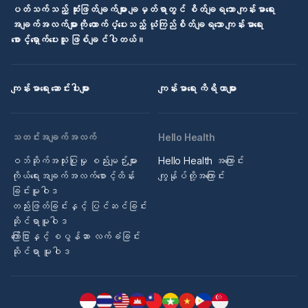
ပတ်သက်သည့် ဆုံးဖြတ်ချက်များ ချမှတ်ရာတွင် စိတ်ချရသော ကျန်းမာရေး
အချက်အလက်များကို ထောက်ပံ့ပေးသည့် ယုံကြည်စိတ်ချရသော ကျန်းမာရေး
စောင့်ရှောက်ပေးသူ ဖြစ်ချင်ပါတယ်။
ကျန်းမာရေး ဆောင်းပါးများ
ကျန်းမာရေး ကိရိယာများ
သတင်းအချက်အလက်
Hello Health
ဝဘ်ဆိုက်အသုံးပြုမှု စည်းမျဉ်းများ
Hello Health အကြောင်း
ကိုယ်ရေးအချက်အလက်စောင့်ထိန်း
ကျွန်ုပ်တို့အကြောင်း
ခြင်းမူဝါဒ
တည်းဖြတ်ခြင်းနှင့် ပြင်ဆင်ခြင်း
ဆိုင်ရာမူဝါဒ
ကြော်ငြာနှင့် စပွန်ဆာ လက်ခံခြင်း
ဆိုင်ရာ မူဝါဒ