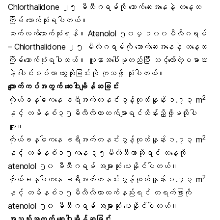
Chlorthalidone ၂၅ မီလီဂရမ်ကို သောက်ဆေးအနေနဲ့ တနေ့တ
ကြိမ် သောက်သုံးရပါတယ်။
ဆက်လက်သောက်သုံးရန်။ Atenolol ၅၀မှ ၁၀၀မီလီဂရမ်
– Chlorthalidone ၂၅ မီလီဂရမ်ကို သောက်ဆေးအနေနဲ့ တနေ့တ
ကြိမ်သောက်သုံးရပါတယ်။ လူနာအပေါ်မူတည်ပြီး သင့်တော်တဲ့ပမာဏ
နဲ့ ပေါင်းစပ်ကာ သွေးတိုးခြင်းကို ကုသဖို့ သုံးပါတယ်။
ကျောက်ကပ်အတွက် ဆေးဝါးချိန်ဆခြင်း
2
ကိုယ်ခန္ဓါကနေ ခရီအက်တနင်းစွန့်ထုတ်နှုန်း ၁.၇၃ m
နှင့် တမိနစ်၃၅မီလီလီတာထက်များရင်ထိန်းညှိဖို့မလိုပါ
ဘူး။
2
ကိုယ်ခန္ဓါကနေ ခရီအက်တနင်းစွန့်ထုတ်နှုန်း ၁.၇၃ m
နှင့် တမိနစ်၁၅ကနေ ၃၅မီလီလီတာဆိုရင် တနေ့ကို
atenolol ၅၀ မီလီဂရမ် အများဆုံး ပေးနိုင်ပါတယ်။
2
ကိုယ်ခန္ဓါကနေ ခရီအက်တနင်းစွန့်ထုတ်နှုန်း ၁.၇၃ m
နှင့် တမိနစ်၁၅မီလီလီတာထက်နည်းရင် တရက်ခြားကို
atenolol ၅၀ မီလီဂရမ် အများဆုံး ပေးနိုင်ပါတယ်။
အသည်းအတွက် ဆေးဝါးချိန်ဆခြင်း