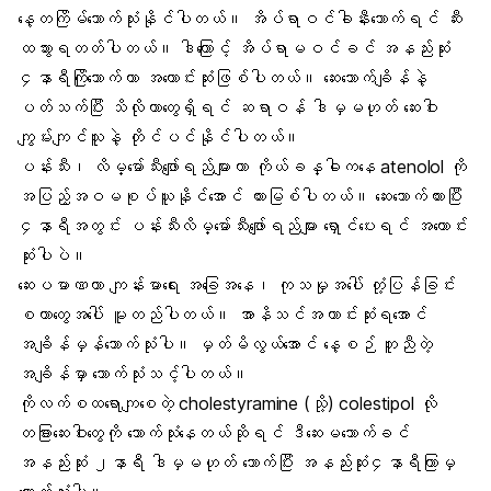
နေ့တကြိမ်သောက်သုံးနိုင်ပါတယ်။ အိပ်ရာဝင်ခါနီးသောက်ရင် ဆီး
ထသွားရတတ်ပါတယ်။ ဒါကြောင့် အိပ်ရာမဝင်ခင် အနည်းဆုံး
၄နာရီကြိုသောက်တာ အကောင်းဆုံးဖြစ်ပါတယ်။ ဆေးသောက်ချိန်နဲ့
ပတ်သက်ပြီး သိလိုတာတွေရှိရင် ဆရာဝန် ဒါမှမဟုတ် ဆေးဝါး
ကျွမ်းကျင်သူနဲ့ တိုင်ပင်နိုင်ပါတယ်။
ပန်းသီး၊ လိမ္မော်သီးဖျော်ရည်များဟာ ကိုယ်ခန္ဓါကနေ atenolol ကို
အပြည့်အဝမစုပ်ယူနိုင်အောင် တားမြစ်ပါတယ်။ ဆေးသောက်ထားပြီး
၄နာရီအတွင်း ပန်းသီးလိမ္မော်သီးဖျော်ရည်များ ရှောင်ပေးရင် အကောင်း
ဆုံးပါပဲ။
ဆေးပမာဏဟာ ကျန်းမာရေး အခြေအနေ၊ ကုသမှုအပေါ် တုံ့ပြန်ခြင်း
စတာတွေအပေါ် မူတည်ပါတယ်။ အာနိသင်အကာင်းဆုံးရအောင်
အချိန်မှန်သောက်သုံးပါ။ မှတ်မိလွယ်အောင် နေ့စဉ် တူညီတဲ့
အချိန်မှာ သောက်သုံးသင့်ပါတယ်။
ကိုလက်စထရောကျစေတဲ့ cholestyramine (သို့) colestipol လို
တခြားဆေးဝါးတွေကို သောက်သုံးနေတယ်ဆိုရင် ဒီဆေးမသောက်ခင်
အနည်းဆုံး ၂နာရီ ဒါမှမဟုတ် သောက်ပြီး အနည်းဆုံး၄နာရီကြာမှ