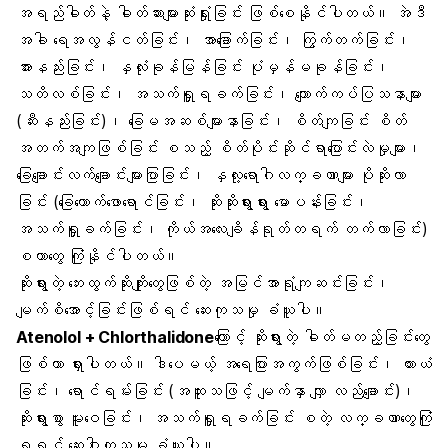
အရည်ဓါတ်နဲ့ ဓါတ်ဆားများဆုံးရှုံးခြင်း ဖြစ်စေနိုင်ပါတယ်။ အဲဒီ
အခါ ရေအလွန်ငတ်ခြင်း၊ အာခြောက်ခြင်း၊ ကြွက်တက်ခြင်း၊
အားနည်းခြင်း၊ နှလုံးခုန်မြန်ခြင်း ပုံမှန်မခုန်ခြင်း၊
သတိလစ်ခြင်း၊ အသက်ရှူရခက်ခြင်း၊ ကျောက်ကပ်ပြသနာများ
(ဆီးနည်းခြင်း)၊ ခြေမအဆစ်များနာခြင်း၊ စိတ်ကျခြင်း စိတ်
အတက်အကျဖြစ်ခြင်း စသည့် စိတ်ပိုင်းဆိုင်ရာပြောင်းလဲမှုများ၊
ခြေချောင်းလက်ချောင်းများပြာခြင်း၊ နှလု့းရောဂါလက္ခဏာများ ပိုဆိုးလာ
ခြင်း (ခြေထောက်ဖောရောင်ခြင်း၊ ဆိုးဆိုးရွားရွား မောပန်းခြင်း၊
အသက်ရှူခက်ခြင်း၊ ကိုယ်အလေးချိန်ရုတ်တရက် တက်လာခြင်း)
စတာတွေ ကြုံနိုင်ပါတယ်။
ဆိုးရွားတဲ့ ဘေးထွက်ဆိုးကျိုးတွေဖြစ်တဲ့ အမြင်အာရုံကျဆင်းခြင်း၊
မျက်စိအောင့်ခြင်းဖြစ်ရင် ဆေးကုသမှု ခံယူပါ။
Atenolol + Chlorthalidone
ကြောင့် ဆိုးရွားတဲ့ ဓါတ်မတည့်ခြင်းတွေ
ဖြစ်တာ ရှားပါတယ်။ ဒါပေမယ့် အရေပြားအကွက်ဖြစ်ခြင်း၊ ယားယံ
ခြင်း၊ ရောင်ရမ်းခြင်း (အထူးသဖြင့် မျက်နှာ လျှာ လည်ချောင်း)၊
ဆိုးရွားစွာ မူးဝေခြင်း၊ အသက်ရှူရခက်ခြင်း စတဲ့ လက္ခဏာတွေကြုံ
ရရင် ဆေးဝါးကုသမှု ခံယူပါ။