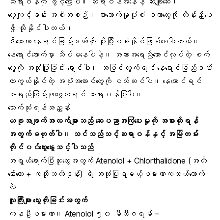
ဆရာဝန်ကို ဖွင့်ပြောပါ။ ဆရာဝန်အနေနဲ့ ဆီးချိုဆေး၊
လေ့ကျင့်ခန်း အစီအစဉ်၊ စားသောက်မှုပုံစံ စတာတွေကို ထိန်းညှိပေး
ဖို့ လိုနိုင်ပါတယ်။
ဒီဆေးဟာ နေရာင်ခြည်ဒဏ်ကို ပိုပြီးမခံနိုင်ဖြစ်စေပါတယ်။
နေရောင်အောက်မှာ သိပ်မနေပါနဲ့။ အသားအရေညိုအောင်လုပ်တဲ့ စက်
တွေကို အသုံးပြုခြင်း ရှောင်ပါ။ အပြင်ထွက်ရင် နေရောင်ခြည်ဒဏ်
ကာကွယ်နိုင်တဲ့ အသုံးအဆောင်တွေကို ဝတ်ဆင်ပါ။ နေလောင်ရင်၊
အရည်ကြည်ဖုတွေထရင် ဆရာဝန်ပြပါ။
သောက်သုံးရန်အညွှန်း
ယခုအချက်အလက်များသည် ဆေးပညာအကြံပေးမှုကို အစားထိုးရန်
အတွက်မဟုတ်ပါ။ သင်သည်သင့်ဆရာဝန်နှင့် အမြဲတမ်း
တိုင်ပင်ဆွေးနွေးသင့်ပါသည်
အရွယ်ရောက်ပြီးသူတွေအတွက် Atenolol + Chlorthalidone (အတီ
နော်ေ်လော + ကလိုသလီဒုန်း) ရဲ့ အသုံးပြုရမယ့်ပမာဏကဘယ်လောက်
လဲ
လူကြီးများ
သွေးတိုးခြင်းအတွက်
ကနဦးပမာဏ။ Atenolol ၅၀ မီလီဂရမ် –