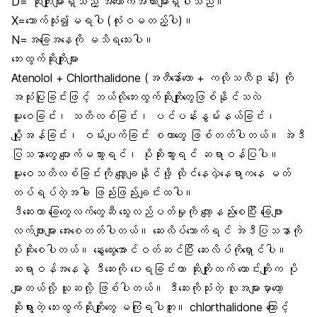
D= ဆိုးကျိုးများရှိသည့် အထောက်အထားများရှိပါသည်။
X=သောက်သုံး၍မရပါ (လုံးဝမတည့်ပါ)။
N=အခြေအနေကို မသိရသေးပါ။
ဘေးထွက်ဆိုးကျိုးများ
Atenolol + Chlorthalidone (အတီနော်ေ်လော + ကလိုသလီဒုန်း) ကို
အသုံးပြုခြင်းဖြင့် ဘယ်လိုဘေးထွက်ဆိုးကျိုးတွေဖြစ်နိုင်သလဲ
မူးဝေခြင်း၊ သတိလစ်ခြင်း၊ ပင်ပန်းနွမ်းနယ်ခြင်း၊
ပျို့အန်ခြင်း၊ ဝမ်းပျက်ခြင်း စတာတွေ ဖြစ်တတ်ပါတယ်။ အဲဒီ
ပြသနာတွေ ပျောက်မသွားရင်၊ ပိုဆိုးသွားရင် ဆရာဝန်ပြပါ။
မူးဝေသတိလစ်ခြင်းကို လျှော့ချနိုင်ဖို့ ထိုင်နေလှဲနေရာကနေ မတ်
တပ်ရပ်တဲ့အခါ ဖြည်းဖြည်းချင်းထပါ။
ဒီဆေးဟာ ခြေတွေလက်တွေဆီ သွေးလည်ပတ်မှုကို လျော့နည်းစေပြီး ခြေဖျား
လက်ဖျားများ အေးစေတတ်ပါတယ်။ ဆေးလိပ်သောက်ရင် အဲဒီပြသနာကို
ပိုဆိုးစေပါတယ်။ နွေးထွေးအောင်ဝတ်ဆင်ပြီး ဆေးလိပ်ကိုရှောင်ပါ။
ဆရာဝန်အနေနဲ့ ဒီဆေးကို ပေးရခြင်းဟာ ဆိုးကျိုးထက် ကောင်းကျိုးက ပို
များတယ်လို့ ယူဆလို့ ဖြစ်ပါတယ်။ ဒီဆေးကိုသုံးတဲ့ လူအများမှာတော့
ဆိုးရွားတဲ့ ဘေးထွက်ဆိုးကျိုးတွေ မကြုံရပါဘူး။ chlorthalidone ကြောင့်