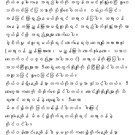
ကိုယ်ခန္ဓါကနေ အရည်ဓါတ်ကို အလွန်အမင်းဆုံးရှုံးစေပြီး မူးဝေ
သတိလစ်ခြင်းပြသနာကို ပိုဆိုးစေပါတယ်။ ဝမ်းပျက်ခြင်း၊
အန်ခြင်း ကြာရှည်နေမယ်ဆိုရင် ဆရာဝန်ပြပါ။ ဆရာဝန်
အနေနဲ့ တခြားညွှန်ကြားတာမရှိဘူးဆိုရင် အရည်ဓါတ်ဆုံးရှုံးတာကို ကာ
ကွယ်နိုင်ဖို့ အရည်များများ သောက်ပေးပါ။
ခွဲစိတ်မှု ခံယူရမယ်ဆိုရင် သောက်နေရတဲ့ ဆေးအမျိုးအစားအားလုံး
(ဆရာဝန် ညွှန်ကြားထားသော၊ မညွှန်ကြားဘဲ သောက်သုံးနေသော၊ သဘာ၀
ဆေးဘက်ဝင်ပစ္စည်းများ အပါအဝင်) ဆရာဝန်ကို ပြောပြပါ။
အသက်ကြီးသူများဟာ ဒီဆေးရဲ့ ဘေးထွက်ဆိုးကျိုးကို ပိုပြီးကြုံနိုင်ပါတယ်။
အထူးသဖြင့် မူးဝေခြင်းဖြစ်ပါတယ်။
ကိုယ်ဝန်ရှိနေချိန်မှာ တကယ်လိုအပ်မှသာ သုံးသင့်ပါတယ်။ ဒီ
ဆေးတွေဟာ ကလေးကို ထိခိုက်စေနိုင်ပါတယ်။ ကောင်းကျိုးဆိုးကျိုးများကို သိ
ရအောင် ဆရာဝန်နဲ့ ဆွေးနွေးပါ။ ဒီဆေးဟာ
မိခင်နို့ထဲကို ဖြတ်သန်းနိုင်ပါတယ်။ ဒါကြောင့်
ဆေးသုံးနေချိန် မိခင်နို့တိုက်ရတယ်ဆိုရင် ဆရာဝန်နဲ့
တိုင်ပင်ပါ။
ကိုယ်ဝန်ဆောင်နေချိန် ဒါမှမဟုတ် ကလေးနို့တိုက်နေချိန်မှာ