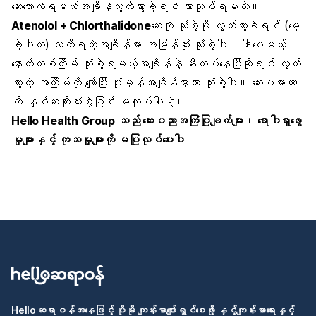
ဆေးသောက်ရမယ့်အချိန်လွတ်သွားခဲ့ရင် ဘာလုပ်ရမလဲ။
Atenolol + Chlorthalidone
ဆေးကို သုံးစွဲဖို့ လွတ်သွားခဲ့ရင် (မေ့
ခဲ့ပါက) သတိရတဲ့အချိန်မှာ အမြန်ဆုံး သုံးစွဲပါ။ ဒါပေမယ့်
နောက်တစ်ကြိမ် သုံးစွဲရမယ့်အချိန်နဲ့ နီးကပ်နေပြီဆိုရင် လွတ်
သွားတဲ့ အကြိမ်ကို ကျော်ပြီး ပုံမှန်အချိန်မှာသာ သုံးစွဲပါ။ ဆေးပမာဏ
ကို နှစ်ဆတိုးသုံးစွဲခြင်း မလုပ်ပါနဲ့။
Hello Health Group
သည် ဆေးပညာအကြံပြုချက်များ၊ ရောဂါရှာဖွေ
မှုများနှင့် ကုသမှုများကို မပြုလုပ်ပေးပါ
Helloဆရာဝန်အနေဖြင့် ပိုမို ကျန်းမာပျော်ရွှင်စေဖို့ နှင့်ကျန်းမာရေးနှင့်