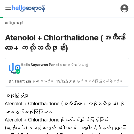
ဆေးဝါးများအားလုံး
Atenolol + Chlorthalidone (အတီနော်ေ်
လော + ကလိုသလီဒုန်း)
Hello Sayarwon Panel
မှ ဆေးစစ်ထားပါသည်
Dr. Thant Zin
မှ ရေးသားသည်။
·
19/12/2019 တွင် အသစ်ဖြည့်စွက်ခဲ့သည်။
အသုံးပြုပုံများ
Atenolol + Chlorthalidone (အတီနော်ေ်လော + ကလိုသလီဒုန်း) ကို
ဘာအတွက်အသုံးပြုကြသလဲ
Atenolol + Chlorthalidoneကို သွေးပေါင်ချိန်မြင့်ခြင်း
(သွေးတိုးရောဂါ)ကုသဖို့အတွက် သုံးပါတယ်။ သွေးပေါင်ချိန်ကို လျှော့ချပြိး