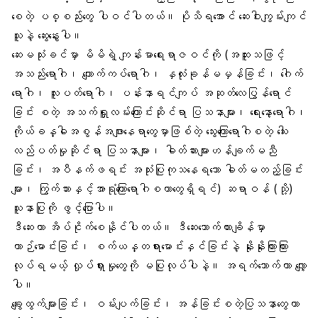
စေတဲ့ ပစ္စည်းတွေ ပါဝင်ပါတယ်။ ပိုသိရအောင် ဆေးဝါးကျွမ်းကျင်
သူနဲ့ ဆွေးနွေးပါ။
ဆေးမသုံးခင်မှာ မိမိရဲ့ ကျန်းမာရေးရာဇဝင်ကို (အထူးသဖြင့်
အသည်းရောဂါ၊ ကျောက်ကပ်ရောဂါ၊ နှလုံးခုန်မမှန်ခြင်း၊ ဂေါက်
ရောဂါ၊ လူးပတ်ရောဂါ၊ ပန်းနာရင်ကျပ် အဆုတ်လေပြွန်ရောင်
ခြင်း စတဲ့ အသက်ရှူလမ်းကြောင်းဆိုင်ရာ ပြသနာများ၊ ရေးနော့ရောဂါ၊
ကိုယ်ခန္ဓါအစွန်အဖျားနေရာတွေမှာဖြစ်တဲ့ သွေးကြောရောဂါစတဲ့ သေါး
လည်ပတ်မှုဆိုင်ရာ ပြသနာများ၊ ဓါတ်ဆားများဟန်ချက်မညီ
ခြင်း၊ အပီနက်ဖရင်း အသုံးပြုကုသနေရသော ဓါတ်မတည့်ခြင်း
များ၊ ကြွက်သားနှင့်အာရုံကြောရောဂါစတာတွေရှိရင်) ဆရာဝန် (သို့)
သူနာပြုကို ဖွင့်ပြောပါ။
ဒီဆေးဟာ အိပ်ငိုက်စေနိုင်ပါတယ်။ ဒီဆေးသောက်ထားချိန်မှာ
ယာဉ်မောင်းခြင်း၊ စက်ယန္တရားမောင်းနှင်ခြင်းနဲ့ နိုးနိုးကြားကြား
လုပ်ရမယ့် လှုပ်ရှားမှုတွေကို မပြုလုပ်ပါနဲ့။ အရက်သောက်တာ လျှော့
ပါ။
ချွေးထွက်များခြင်း၊ ဝမ်းပျက်ခြင်း၊ အန်ခြင်းစတဲ့ပြသနာတွေဟာ