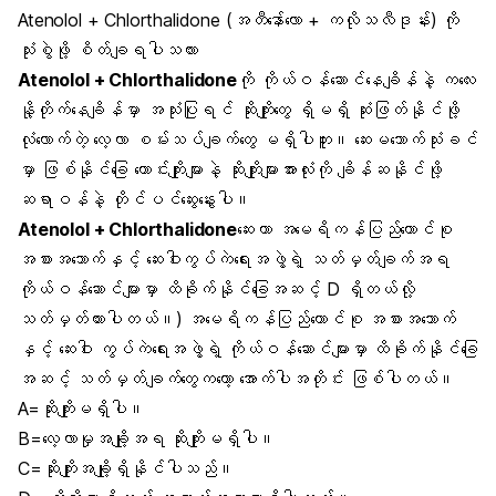
Atenolol + Chlorthalidone (အတီနော်ေ်လော + ကလိုသလီဒုန်း) ကို
သုံးစွဲဖို့ စိတ်ချရပါသလား
Atenolol + Chlorthalidone
ကို ကိုယ်ဝန်ဆောင်နေချိန်နဲ့ ကလေး
နို့တိုက်နေချိန်မှာ အသုံးပြုရင် ဆိုးကျိုးတွေ ရှိမရှိ ဆုံးဖြတ်နိုင်ဖို့
လုံလောက်တဲ့ လေ့လာ စမ်းသပ်ချက်တွေ မရှိပါဘူး။ ဆေးမသောက်သုံးခင်
မှာ ဖြစ်နိုင်ခြေ ကောင်းကျိုးများနဲ့ ဆိုးကျိုးများအားလုံးကို ချိန်ဆနိုင်ဖို့
ဆရာဝန်နဲ့ တိုင်ပင်ဆွေးနွေးပါ။
Atenolol + Chlorthalidone
ဆေးဟာ အမေရိကန်ပြည်ထောင်စု
အစားအသောက်နှင့် ဆေးဝါးကွပ်ကဲရေးအဖွဲ့ရဲ့ သတ်မှတ်ချက်အရ
ကိုယ်ဝန်ဆောင်များမှာ ထိခိုက်နိုင်ခြေအဆင့် D ရှိတယ်လို့
သတ်မှတ်ထားပါတယ်။) အမေရိကန်ပြည်ထောင်စု အစားအသောက်
နှင့် ဆေးဝါး ကွပ်ကဲရေးအဖွဲ့ရဲ့ ကိုယ်ဝန်ဆောင်များမှာ ထိခိုက်နိုင်ခြေ
အဆင့် သတ်မှတ်ချက်တွေကတော့ အောက်ပါအတိုင်း ဖြစ်ပါတယ်။
A=ဆိုးကျိုးမရှိပါ။
B=လေ့လာမှုအချို့အရ ဆိုးကျိုးမရှိပါ။
C=ဆိုးကျိုးအချို့ရှိနိုင်ပါသည်။