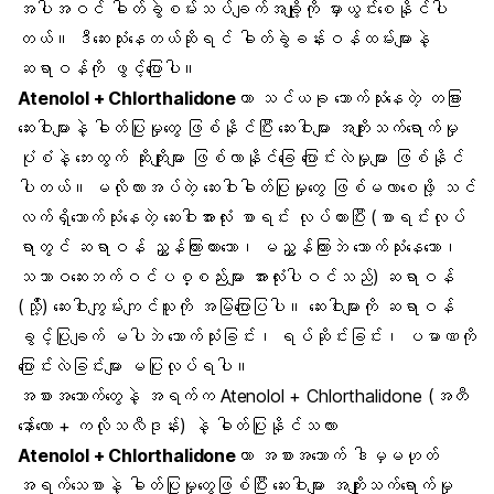
အပါအဝင် ဓါတ်ခွဲစမ်းသပ်ချက်အချို့ကို မှားယွင်းစေနိုင်ပါ
တယ်။ ဒီဆေးသုံးနေတယ်ဆိုရင် ဓါတ်ခွဲခန်းဝန်ထမ်းများနဲ့
ဆရာဝန်ကို ဖွင့်ပြောပါ။
Atenolol + Chlorthalidone
ဟာ သင်ယခု သောက်သုံးနေတဲ့ တခြား
ဆေးဝါးများနဲ့ ဓါတ်ပြုမှုတွေ ဖြစ်နိုင်ပြီး ဆေးဝါးများ အကျိုးသက်ရောက်မှု
ပုံစံနဲ့ ဘေးထွက် ဆိုးကျိုးများ ဖြစ်လာနိုင်ခြေ ပြောင်းလဲမှုများ ဖြစ်နိုင်
ပါတယ်။ မလိုလားအပ်တဲ့ ဆေးဝါးဓါတ်ပြုမှုတွေ ဖြစ်မလာစေဖို့ သင်
လက်ရှိသောက်သုံးနေတဲ့ ဆေးဝါးအားလုံး စာရင်း လုပ်ထားပြီး (စာရင်းလုပ်
ရာတွင် ဆရာဝန် ညွှန်ကြားထားသော၊ မညွှန်ကြားဘဲ သောက်သုံးနေသော၊
သဘာဝဆေးဘက်ဝင်ပစ္စည်းများ အားလုံးပါဝင်သည်) ဆရာဝန်
(သို့်) ဆေးဝါးကျွမ်းကျင်သူကို အမြဲပြောပြပါ။ ဆေးဝါးများကို ဆရာဝန်
ခွင့်ပြုချက် မပါဘဲ သောက်သုံးခြင်း၊ ရပ်ဆိုင်းခြင်း၊ ပမာဏကို
ပြောင်းလဲခြင်းများ မပြုလုပ်ရပါ။
အစားအသောက်တွေနဲ့ အရက်က Atenolol + Chlorthalidone (အတီ
နော်ေ်လော + ကလိုသလီဒုန်း) နဲ့ ဓါတ်ပြုနိုင်သလား
Atenolol + Chlorthalidone
ဟာ အစားအသောက် ဒါမှမဟုတ်
အရက်သေစာနဲ့ ဓါတ်ပြုမှုတွေဖြစ်ပြီး ဆေးဝါးများ အကျိုးသက်ရောက်မှု