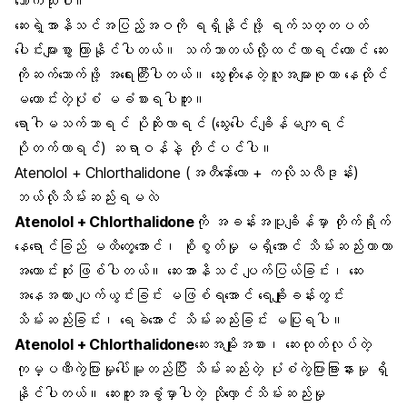
သောက်သုံးပါ။
ဆေးရဲ့အာနိသင်အပြည့်အဝကို ရရှိနိုင်ဖို့ ရက်သတ္တပတ်
ပေါင်းများစွာ ကြာနိုင်ပါတယ်။ သက်သာတယ်လို့ထင်လာရင်တောင် ဆေး
ကိုဆက်သောက်ဖို့ အရေးကြီးပါတယ်။ သွေးတိုးနေတဲ့လူအများစုဟာ နေထိုင်
မကောင်းတဲ့ပုံစံ မခံစားရပါဘူး။
ရောဂါမသက်သာရင် ပိုဆိုးလာရင် (သွေးပေါင်ချိန်မကျရင်
ပိုတက်လာရင်) ဆရာဝန်နဲ့ တိုင်ပင်ပါ။
Atenolol + Chlorthalidone (အတီနော်ေ်လော + ကလိုသလီဒုန်း)
ဘယ်လိုသိမ်းဆည်းရမလဲ
Atenolol + Chlorthalidone
ကို အခန်းအပူချိန်မှာ တိုက်ရိုက်
နေရောင်ခြည် မထိတွေ့အောင်၊ စိုစွတ်မှု မရှိအောင် သိမ်းဆည်းတာဟာ
အကောင်းဆုံး ဖြစ်ပါတယ်။ ဆေးအာနိသင် ပျက်ပြယ်ခြင်း၊ ဆေး
အနေအထား ပျက်ယွင်းခြင်း မဖြစ်ရအောင် ရေချိုးခန်းတွင်း
သိမ်းဆည်းခြင်း၊ ရေခဲအောင် သိမ်းဆည်းခြင်း မပြုရပါ။
Atenolol + Chlorthalidone
ဆေးအမျိုးအစား၊ ဆေးထုတ်လုပ်တဲ့
ကုမ္ပဏီကွဲပြားမှုပေါ်မူတည်ပြီး သိမ်းဆည်းတဲ့ ပုံစံကွဲပြားခြားနားမှု ရှိ
နိုင်ပါတယ်။ ဆေးဘူးအခွံမှာပါတဲ့ သိုလှောင်သိမ်းဆည်းမှု