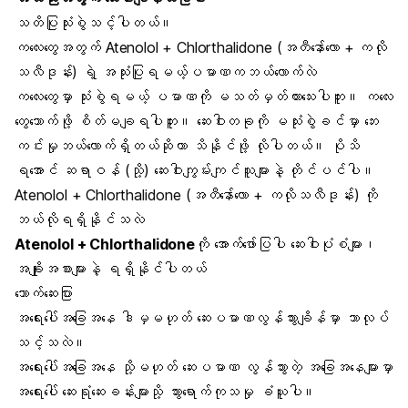
သတိပြုသုံးစွဲသင့်ပါတယ်။
ကလေးတွေအတွက် Atenolol + Chlorthalidone (အတီနော်ေ်လော + ကလို
သလီဒုန်း) ရဲ့ အသုံးပြုရမယ့်ပမာဏကဘယ်လောက်လဲ
ကလေးတွေမှာ သုံးစွဲရမယ့် ပမာဏကို မသတ်မှတ်ထားသေးပါဘူး။ ကလေး
တွေသောက်ဖို့ စိတ်မချရပါဘူး။ ဆေးဝါးတခုကို မသုံးစွဲခင်မှာ ဘေး
ကင်းမှုဘယ်လောက်ရှိတယ်ဆိုတာ သိနိုင်ဖို့ လိုပါတယ်။ ပိုသိ
ရအောင် ဆရာဝန် (သို့) ဆေးဝါးကျွမ်းကျင်သူများနဲ့ တိုင်ပင်ပါ။
Atenolol + Chlorthalidone (အတီနော်ေ်လော + ကလိုသလီဒုန်း) ကို
ဘယ်လိုရရှိနိုင်သလဲ
Atenolol + Chlorthalidone
ကို အောက်ဖော်ပြပါ ဆေးဝါးပုံစံများ၊
အချိုးအစားများနဲ့ ရရှိနိုင်ပါတယ်
သောက်ဆေးပြား
အရေးပေါ်အခြေအနေ ဒါမှမဟုတ် ဆေးပမာဏလွန်သွားချိန်မှာ ဘာလုပ်
သင့်သလဲ။
အရေးပေါ်အခြေအနေ သို့မဟုတ် ဆေးပမာဏ လွန်သွားတဲ့ အခြေအနေများမှာ
အရေးပေါ် ဆေးရုံဆေးခန်းများသို့ သွားရောက်ကုသမှု ခံယူပါ။