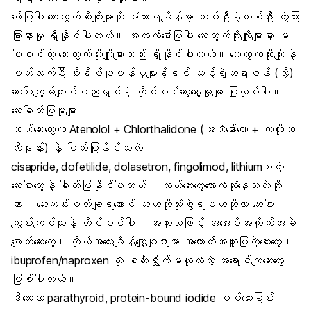
ဖော်ပြပါ ဘေးထွက်ဆိုးကျိုးများကို ခံစားရချိန်မှာ တစ်ဦးနဲ့တစ်ဦး ကွဲပြား
ခြားနားမှု ရှိနိုင်ပါတယ်။ အထက်ဖော်ပြပါ ဘေးထွက်ဆိုးကျိုးများမှာ မ
ပါဝင်တဲ့ ဘေးထွက်ဆိုးကျိုးများလည်း ရှိနိုင်ပါတယ်။ ဘေးထွက်ဆိုးကျိုးနဲ့
ပတ်သက်ပြီး စိုးရိမ်ပူပန်မှုများရှိရင် သင့်ရဲ့ဆရာဝန် (သို့)
ဆေးဝါးကျွမ်းကျင်ပညာရှင်နဲ့ တိုင်ပင်ဆွေးနွေးမှုများ ပြုလုပ်ပါ။
ဆေးဓါတ်ပြုမှုများ
ဘယ်ဆေးတွေက Atenolol + Chlorthalidone (အတီနော်ေ်လော + ကလိုသ
လီဒုန်း) နဲ့ ဓါတ်ပြုနိုင်သလဲ
cisapride, dofetilide, dolasetron, fingolimod, lithiumစတဲ့
ဆေးဝါးတွေနဲ့ ဓါတ်ပြုနိုင်ပါတယ်။ ဘယ်ဆေးတွေသောက်သုံးနေသလဲဆို
တာ၊ ဘေးကင်းစိတ်ချရအောင် ဘယ်လိုသုံးစွဲရမယ်ဆိုတာ ဆေးဝါး
ကျွမ်းကျင်သူနဲ့ တိုင်ပင်ပါ။ အထူးသဖြင့် အအေးမိအကိုက်အခဲ
ပျောက်ဆေးတွေ၊ ကိုယ်အလေးချိန်လျှော့ချရာမှာ အထောက်အကူပြုတဲ့ဆေးတွေ၊
ibuprofen/naproxen လို စတီးရွိုက်မဟုတ်တဲ့ အရောင်ကျဆေးတွေ
ဖြစ်ပါတယ်။
ဒီဆေးဟာ parathyroid, protein-bound iodide စစ်ဆေးခြင်း