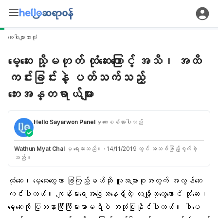
ဆေးဝါးများအားလုံး
မေ့ဆေး သို့မဟုတ် ထုံဆေးကြောင့် အသိ၊ အထိ
ကင်းခြင်းနဲ့ ပတ်သက်သည့်
ဘေးအန္တရာယ်များ
Hello Sayarwon Panel
မှ ဆေးစစ်ထားပါသည်
Wathun Myat Chal
မှ ရေးသားသည်။
·
14/11/2019 တွင် အသစ်ဖြည့်စွက်ခဲ့
သည်။
ထုံဆေး၊ မေ့ဆေးတွေဟာ ခြုံကြည့်မယ်ဆို လူအများစုအတွက် အလွန်ဘေး
ကင်းပါတယ်။ ကျန်းမာရေးအခြေအနေရှိတဲ့ တချို့လူတွေတောင် ထုံဆေး၊
မေ့ဆေးကို ပြဿနာကြီးကြီးမားမားမရှိပဲ အသုံးပြုနိုင်ပါတယ်။ ဒါပေ