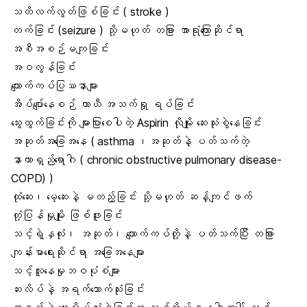
သတိလက်လွတ်ဖြစ်ခြင်း ( stroke )
တက်ခြင်း (seizure ) သို့မဟုတ် တခြား အာရုံကြောဆိုင်ရာ
အစီအစဉ်မကျခြင်း
အဝလွန်ခြင်း
ကျောက်ကပ်ပြဿနာများ
အိပ်ပျော်နေစဉ် ယာယီ အသက်ရှု ရပ်ခြင်း
သွေးထွက်ခြင်းကို များပြားစေပါတဲ့ Aspirin လိုမျိုး ဆေးသုံးစွဲနေခြင်း
အဆုတ်အခြေအနေ ( asthma ၊အဆုတ်နဲ့ ပတ်သက်တဲ့
နာတာရှည်ရောဂါ ( chronic obstructive pulmonary disease-
COPD) )
ထုံဆေး၊ မေ့ဆေးနဲ့ မတည့်ခြင်း သို့မဟုတ် ဆန့်ကျင်ဖက်
တုံ့ပြန်မှုမျိုး ဖြစ်ဖူးခြင်း
သင့်ရဲ့နှလုံး၊ အဆုတ်၊ ကျောက်ကပ်တို့နဲ့ ပတ်သက်ပြီး တခြား
ကျန်းမာရေးဆိုင်ရာ အခြေအနေများ
သင့်လူနေမှုဘဝပုံစံများ
ဆးလိပ်နဲ့ အရက်သောက်သုံးခြင်း