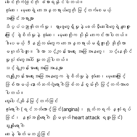
ခေါင်းကိုက်ခြင်းကို ခံစားရနိုင်ပါတယ်။
ထုံဆေး၊ မေ့ဆေးရဲ့ ဘေးအန္တရာယ်တွေကို မြင့်တက်စေမယ့်
အကြောင်းအရာများ
သိပ္ပံပညာတိုးတက်မှု၊ ရှာဖွေတွေ့ရှိမှုနဲ့ ခေတ်မှီဆေးဝါးတွေရဲ့ ကျေးဇူး
ကြောင့် ခွဲစိတ်မှုနဲ့ ထုံဆေး၊ မေ့ဆေးတို့က ပိုမို ဘေးကင်းလာပါတယ်။
ဒါပေမယ့် ဒီနည်းလမ်းတွေက ဘေးအန္တရာယ်မရှိဘူးလို့ ဆိုလိုတာ
မဟုတ်ပါဘူး။ ဒါဟာ သင့်ကျန်းမာရေး အခြေအနေတွေ၊ သင့်နေထိုင်
မှုပုံစံတွေအပေါ် မူတည်ပါတယ်။
သင့်ရဲ့ကျန်းမာရေးအခြေအနေများ
တချို့ကျန်းမာရေးအခြေအနေတွေက ခွဲစိတ်မှုနဲ့ ထုံဆေး၊ မေ့ဆေးကြောင့်
ဖြစ်လာမယ့် နောက်ဆက်တွဲရောဂါဖြစ်တန်စွမ်းကို မြင့်တက်လာစေ
ပါတယ်။
သွေးပေါင်ချိန်မြင့်တက်ခြင်း
လုံးရောဂါ (ရင်ဘတ်အောင့်ခြင်း(angina)၊ ရုတ်တရက် နှလုံးရပ်
ခြင်း၊ နှလုံးအဆို့ရောဂါ သို့မဟုတ် heart attack ရဖူးခြင်း)
သွးချိုရောဂါ
ဆေးနဲ့ ဓါတ်မတည့်ခြင်း