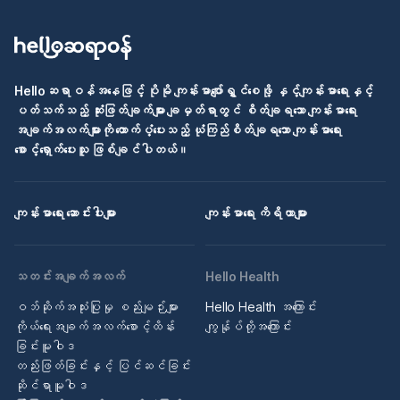
Helloဆရာဝန်အနေဖြင့် ပိုမို ကျန်းမာပျော်ရွှင်စေဖို့ နှင့်ကျန်းမာရေးနှင့်
ပတ်သက်သည့် ဆုံးဖြတ်ချက်များ ချမှတ်ရာတွင် စိတ်ချရသော ကျန်းမာရေး
အချက်အလက်များကို ထောက်ပံ့ပေးသည့် ယုံကြည်စိတ်ချရသော ကျန်းမာရေး
စောင့်ရှောက်ပေးသူ ဖြစ်ချင်ပါတယ်။
ကျန်းမာရေး ဆောင်းပါးများ
ကျန်းမာရေး ကိရိယာများ
သတင်းအချက်အလက်
Hello Health
ဝဘ်ဆိုက်အသုံးပြုမှု စည်းမျဉ်းများ
Hello Health အကြောင်း
ကိုယ်ရေးအချက်အလက်စောင့်ထိန်း
ကျွန်ုပ်တို့အကြောင်း
ခြင်းမူဝါဒ
တည်းဖြတ်ခြင်းနှင့် ပြင်ဆင်ခြင်း
ဆိုင်ရာမူဝါဒ