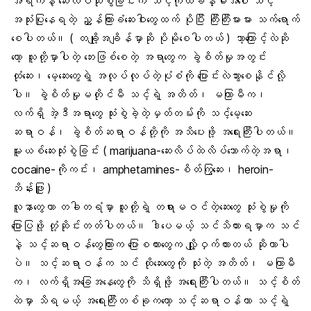
အရက်နဲ့ ဆေးလိပ်သုံးစွဲခြင်းက သင့်ကိုယ်ခန္ဓါအပေါ် သင့်
အသုံးပြုနေရတဲ့ ညွှန်ကြားခံဆေးဝါးတွေထက် ပိုပြီး ကြီးကြီးမားမား သက်ရောက်
စေပါတယ်။ ( တချို့အချိန်မှာဆို ပိုမိုစေပါတယ် ) ဘာ့ကြောင့်လဲဆို
တော့ သူတို့မှာပါတဲ့ ဘေးဖြစ်စေတဲ့ အရာတွေက ခွဲစိတ်မှုအတွင်း
ထုံဆေး၊ မေ့ဆေးတွေရဲ့ အလုပ်လုပ်တဲ့ပုံစံကို ပြောင်းလဲသွားစေနိုင်လို့
ပါ။ ခွဲစိတ်မှုမတိုင်မီ သင့်ရဲ့ အတိတ်၊ မကြာမီက၊
လက်ရှိ အဲ့ဒီအရာတွေ သုံးစွဲခဲ့တဲ့မှတ်တမ်းကို သင့်မေ့ဆေး
ဆရာဝန်၊ ခွဲစိတ်ဆရာဝန်တို့ကို အသိပေးဖို့ အရေးကြီးပါတယ်။
မူးယစ်ဆေးသုံးစွဲခြင်း ( marijuana-ဆေးလိပ်ထဲလိပ်သောက်တဲ့အရာ၊
cocaine-ကိုကင်း၊ amphetamines-စိတ်ကြွဆေး၊ heroin-
ဘိန်းဖြူ )
လူနာတွေဟာ တခါတရံမှာ သူတို့ရဲ့ တရားမဝင်တဲ့ဆေးတွေ သုံးစွဲမှုကို
ပြောပြဖို့ တုံ့ဆိုင်းတတ်ပါတယ်။ ဒါပေမယ့် သင်သိထားရမှာက သင်
နဲ့ သင့်ဆရာဝန်တွေကြားက ပြောစကားတွေက လျှို့ဝှက်ထားတယ် ဆိုတာပါ
ပဲ။ သင့်ဆရာဝန်က သင် ထိုဆေးတွေကို သုံးတဲ့ အတိတ်၊ မကြာမီ
က၊ လက်ရှိအခြေအနေတွေကို သိရှိဖို့ အရေးကြီးပါတယ်။ သင့်စိတ်
ထဲမှာ သိရမယ့် အရေးကြီးတစ်ခုကတော့ သင့်ဆရာဝန်ဟာ သင့်ရဲ့