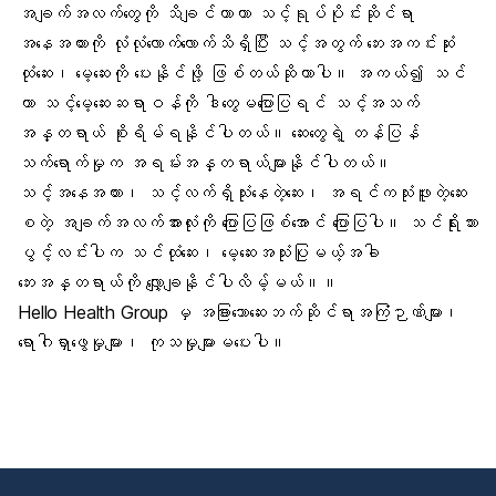
အချက်အလက်တွေကို သိချင်တာဟာ သင့်ရုပ်ပိုင်းဆိုင်ရာ
အနေအထားကို လုံလုံလောက်လောက်သိရှိပြီး သင့်အတွက် ဘေးအကင်းဆုံး
ထုံဆေး၊ မေ့ဆေးကို ပေးနိုင်ဖို့ ဖြစ်တယ်ဆိုတာပါ။ အကယ်၍ သင်
ဟာ သင့်မေ့ဆေးဆရာဝန်ကို ဒါတွေမပြောပြရင် သင့်အသက်
အန္တရာယ် စိုးရိမ်ရနိုင်ပါတယ်။ ဆေးတွေရဲ့ တန်ပြန်
သက်ရောက်မှုက အရမ်းအန္တရာယ်များနိုင်ပါတယ်။
သင့်အနေအထား၊ သင့်လက်ရှိသုံးနေတဲ့ဆေး၊ အရင်ကသုံးဖူးတဲ့ဆေး
စတဲ့ အချက်အလက်အားလုံးကို ပြောပြဖြစ်အောင် ပြောပြပါ။ သင်ရိုးသား
ပွင့်လင်းပါက သင်ထုံဆေး၊ မေ့ဆေးအသုံးပြုမယ့်အခါ
ဘေးအန္တရာယ်ကို လျှော့ချနိုင်ပါလိမ့်မယ်။။
Hello Health Group မှ အခြားသောဆေးဘက်ဆိုင်ရာအကြံဉာဏ်များ၊
ရောဂါရှာဖွေမှုများ၊ ကုသမှုများမပေးပါ။