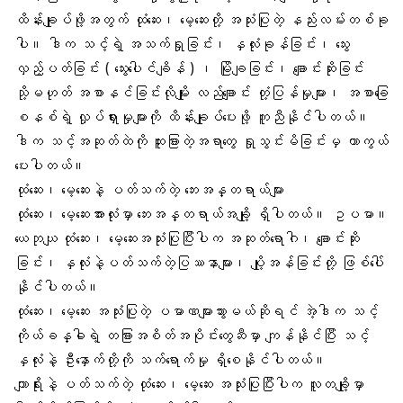
ထိန်းချုပ်ဖို့အတွက် ထုံဆေး၊ မေ့ဆေးတို့ အသုံးပြုတဲ့ နည်းလမ်းတစ်ခု
ပါ။ ဒါက သင့်ရဲ့ အသက်ရှုခြင်း၊ နှလုံးခုန်ခြင်း၊ သွေး
လှည့်ပတ်ခြင်း ( သွေးပေါင်ချိန် ) ၊ မြိုချခြင်း၊ ချောင်းဆိုးခြင်း
သို့မဟုတ် အစာနင်ခြင်းလိုမျိုး လည်ချောင်း တုံ့ပြန်မှုများ၊ အစာခြေ
စနစ်ရဲ့ လှုပ်ရှားမှုများကို ထိန်းချုပ်ပေးဖို့ ကူညီနိုင်ပါတယ်။
ဒါက သင့်အဆုတ်ထဲကို ထူးခြားတဲ့အရာတွေ ရှုသွင်းမိခြင်းမှ ကာကွယ်
ပေးပါတယ်။
ထုံဆေး၊ မေ့ဆေးနဲ့ ပတ်သက်တဲ့ ဘေးအန္တရာယ်များ
ထုံဆေး၊ မေ့ဆေးအားလုံးမှာ ဘေးအန္တရာယ်အချို့ ရှိပါတယ်။ ဥပမာ။
ယေဘုယျ ထုံဆေး၊ မေ့ဆေးအသုံးပြုပြီးပါက အဆုတ်ရောဂါ၊ ချောင်းဆိုး
ခြင်း၊ နှလုံးနဲ့ပတ်သက်တဲ့ပြဿနာများ၊ ပျို့အန်ခြင်းတို့ ဖြစ်ပေါ်
နိုင်ပါတယ်။
ထုံဆေး၊ မေ့ဆေး အသုံးပြုတဲ့ ပမာဏများသွားမယ်ဆိုရင် အဲ့ဒါက သင့်
ကိုယ်ခန္ဓါရဲ့ တခြားအစိတ်အပိုင်းတွေဆီမှာ ကျန်နိုင်ပြီး သင့်
နှလုံးနဲ့ ဦးနှောက်တို့ကို သက်ရောက်မှု ရှိစေနိုင်ပါတယ်။
ကျာရိုးနဲ့ ပတ်သက်တဲ့ ထုံဆေး၊ မေ့ဆေး အသုံးပြုပြီးပါက လူတချို့မှာ