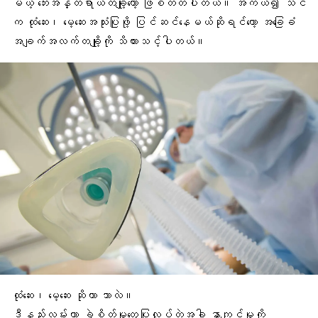
မယ့် ဘေးအန္တရာယ်တချို့တော့ ဖြစ်တတ်ပါတယ်။ အကယ်၍ သင်
က ထုံဆေး၊ မေ့ဆေးအသုံးပြုဖို့ ပြင်ဆင်နေမယ်ဆိုရင်တော့ အခြေခံ
အချက်အလက်တချို့ကို သိထားသင့်ပါတယ်။
ထုံဆေး၊ မေ့ဆေး ဆိုတာ ဘာလဲ။
ဒီနည်းလမ်းဟာ ခွဲစိတ်မှုတွေပြုလုပ်တဲ့အခါ နာကျင်မှုကို