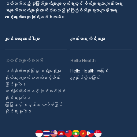
ပတ်သက်သည့် ဆုံးဖြတ်ချက်များ ချမှတ်ရာတွင် စိတ်ချရသော ကျန်းမာရေး
အချက်အလက်များကို ထောက်ပံ့ပေးသည့် ယုံကြည်စိတ်ချရသော ကျန်းမာရေး
စောင့်ရှောက်ပေးသူ ဖြစ်ချင်ပါတယ်။
ကျန်းမာရေး ဆောင်းပါးများ
ကျန်းမာရေး ကိရိယာများ
သတင်းအချက်အလက်
Hello Health
ဝဘ်ဆိုက်အသုံးပြုမှု စည်းမျဉ်းများ
Hello Health အကြောင်း
ကိုယ်ရေးအချက်အလက်စောင့်ထိန်း
ကျွန်ုပ်တို့အကြောင်း
ခြင်းမူဝါဒ
တည်းဖြတ်ခြင်းနှင့် ပြင်ဆင်ခြင်း
ဆိုင်ရာမူဝါဒ
ကြော်ငြာနှင့် စပွန်ဆာ လက်ခံခြင်း
ဆိုင်ရာ မူဝါဒ