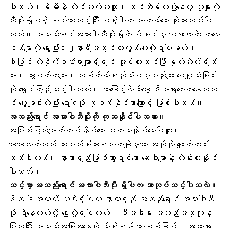
ပါတယ်။ မိမိနဲ့ လိင်ဆက်ဆံသူ၊ တစ်အိမ်တည်းနေတဲ့ သူများကို
ဘီပိုးရှိမရှိ စစ်ဆေးသင့်ပြီး မရှိပါက ကာကွယ်ဆေး ထိုးထားသင့်ပါ
တယ်။ အသည်းရောင်အသားဝါဘီပိုးရှိတဲ့ မိခင်မှ မွေးဖွားလာတဲ့ ကလေး
ငယ်များကို မွေးပြီး၁၂နာရီအတွင်းကာကွယ်ဆေးထိုးရပါမယ်။
ဒါ့ပြင် ထိခိုက်ဒဏ်ရာများရှိရင် အုပ်ထားသင့်ပြီး မုတ်ဆိတ်ရိတ်
ဓား၊ သွားပွတ်တံများ၊ တစ်ကိုယ်ရည်သုံးပစ္စည်းများ ဝေမျှသုံးခြင်း
ကို ရှောင်ကြဉ်သင့်ပါတယ်။ ဘာကြောင့်လဲဆိုတော့ ဒီအရာတွေကနေတဆ
င့် သွေးချင်းထိပြီး ရောဂါပိုး ကူးစက်နိုင်တာကြောင့် ဖြစ်ပါတယ်။
အသည်းရောင် အသားဝါဘီပိုးကို ကုသနိုင်ပါသလား။
အမြစ်ပြတ်ပျောက်ကင်းနိုင်တော့ မကုသနိုင်သေးပါဘူး။
လောလောလတ်လတ် ကူးစက်ခံထားရသူတချို့မှာတော့ အလိုလို ပျောက်ကင်း
တတ်ပါတယ်။ နာတာရှည်ဖြစ်သွားရင်တော့ ဆေးဝါးများနဲ့ ထိန်းထားနိုင်
ပါတယ်။
သင့်မှာ အသည်းရောင် အသားဝါဘီပိုး ရှိပါက ဘာလုပ်သင့်ပါသလဲ။
၆လနဲ့ အထက် ဘီပိုးရှိပါက နာတာရှည် အသည်းရောင် အသားဝါဘီ
ပိုး ရှိနေတယ်လို့ ပြောလို့ရပါတယ်။ ဒီအခါမှာ အသည်းအထူးကုနဲ့
ပြသပြီး အသည်းအခြေအနေကို သိရှိရန် သွေးစစ်ခြင်း၊ အာထရာ