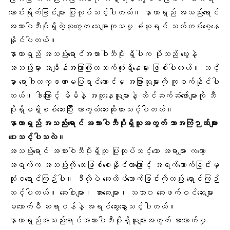
ဆောင်းရိုက်ခြင်းများ ပြုလုပ်သင့်ပါတယ်။ နာတာရှည် အသည်းရောင်
အသားဝါဘီပိုးရှိတဲ့သူတွေက သေချာကုသမှု ခံယူရင် သက်တမ်းစေ့နေ
နိုင်ပါတယ်။
နာတာရှည် အသည်းရောင်အသားဝါဘီပိုး ရှိပါက ပိုးသည် သွေးနဲ့
အသည်းမှာ အချိန်အကြာကြီးတသက်လုံးရှိနေမှာ ဖြစ်ပါတယ်။ သင့်
မှာ ရောဂါလက္ခဏာမပြရင်တောင်မှ အခြားသူများကို ကူးစက်နိုင်ပါ
တယ်။ ဒါကြောင့် မိမိနဲ့ အတူနေသူများနဲ့ လိင်ဆက်ဆံဖော်များကို ဘီ
ပိုးရှိမရှိစစ်ဆေးပြီး ကာကွယ်ဆေးထိုးထားသင့်ပါတယ်။
နာတာရှည် အသည်းရောင် အသားဝါဘီပိုးရှိသူအတွက် ဘာအကြံဉာဏ်များ
ပေးသင့်ပါသလဲ။
အသည်းရောင် အသားဝါဘီပိုးရှိသူ ပြုလုပ်သင့်သော အရာများ ကတော့
အရက်က အသည်းကို ဘေးဖြစ်စေနိုင်တာကြောင့် အရက်သောက်ခြင်းမှ
လုံးဝရှောင်ကြဉ်ပါ။ ဒီလိုပဲ ဆေးလိပ်သောက်ခြင်းကိုလည်း ရှောင်ကြဉ်
သင့်ပါတယ်။ ဆေးဝါးများ၊ အားဆေးများ၊ သဘာ၀ ဆေးဖက်ဝင်ဆေးများ
မသောက်မီ ဆရာဝန်နဲ့ အရင်ဆွေးနွေးသင့်ပါတယ်။
နာတာရှည်အသည်းရောင်အသားဝါဘီပိုးရှိသူများအတွက် စားသောက်မှု