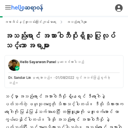
အစာအိမ်နှင့်အူလမ်းကြောင်း ကျန်းမာရေး
အသည်းရောဂါများ
အသည်းရောင် အသားဝါဘီပိုးရှိသူ ပြုလုပ်
သင့်သော အရာများ
Hello Sayarwon Panel
မှ ဆေးစစ်ထားပါသည်
Dr. Sandar Lin
မှ ရေးသားသည်။
·
01/08/2022 တွင် အသစ်ဖြည့်စွက်ခဲ့
သည်။
သင့်မှာ
အသည်းရောင် အသားဝါဘီပို
း ရှိနေရင် ဒီရောဂါနဲ့
ပတ်သက်တဲ့ ဗဟုသုတတွေကို သိထားသင့်ပါတယ်။ ဒီလို သိထားတာက
ရောဂါကို မြန်မြန်သက်သာစေပြီး တခြားသူများကို မကူးစက်အောင် ကာ
ကွယ်ပေးနိုင်ပါတယ်။ ဒါဆို အသည်းရောင် အသားဝါဘီပိုး နဲ့
ပတ်သက်ပြီး သင်ဘာတွေသိထားသင့်ပါသလဲ။ အသည်းရောင် အသားဝါ