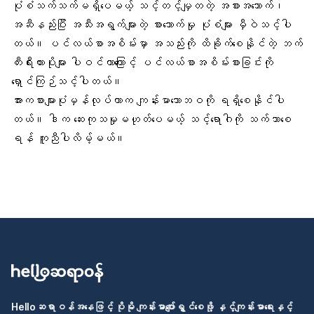
ပုံစံသက်သက်မရှိပေမယ့် သင့်တင့်မျှတတဲ့ အစားအသောက်၊
အဆီနည်းပြီး အသီးအရွက်များတဲ့ စားသောက်မှု ပုံစံများ မှီဝဲသင့်ပါ
တယ်။ ပင်လယ်စာအစိမ်းမှာ အသည်းကို ထိခိုက်စေနိုင်တဲ့ ဘက်
တီးရီးယားပိုးများ ပါဝင်တာကြောင့် ပင်လယ်စာအစိမ်းစားခြင်းကို
ရှောင်ကြဉ်သင့်ပါတယ်။
အားကစားများပုံမှန်လုပ်တာက ကျန်းမာသောဘဝကို ရရှိစေနိုင်ပါ
တယ်။ ဒါက ဆေးကုသမှုမဟုတ်ပေမယ့် သင့်ရောဂါကို သက်သာစေ
ရန် ကူညီပါလိမ့်မယ်။
Helloဆရာဝန်အနေဖြင့် ပိုမို ကျန်းမာပျော်ရွှင်စေဖို့ နှင့်ကျန်းမာရေးနှင့်