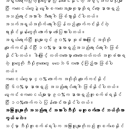
အရွယ်ရောက်ပြီးတဲ့သူတွေမှာ ပြန်ကောင်းနိုင်တဲ့ အခွင့်အလမ်းပိုများ
ပြီး ကလေးငယ်တွေနဲ့ မွေးခါစကလေးအများစုမှာဆိုရင်တော့ နာတာရှည်
အသည်းရောင်အသားဝါ ဘီရောဂါ ဖြစ်သွားနိုင်ပါတယ်။
အသက်အရွယ်အလိုက် ရောဂါပြန်လည် ပျောက်ကင်းနိုင်တဲ့
ရာခိုင်နှုန်းတွေကို အောက်မှာ ဖော်ပြထားပါတယ်။
အရွယ်ရောက်ပြီး သူများတွင် ၉၀%မှာ ခုခံအားကြောင့် အလိုလို
ပျောက်ကင်းနိုင်ပြီး ၁၀%မှာ နာတာရှည်အသည်းရောင်ရောဂါ ဖြစ်
နိုင်ပါတယ်။ ဒါကြောင့် လတ်တလောမှာ လောလောလတ်လတ် အကူးခံထားရ
တဲ့ သူတွေကို ဘီပိုးကုဆေးတွေ မပေးဘဲ ၆လစောင့်ကြည့်တာ ဖြစ်ပါ
တယ်။
ကလေးငယ်တွေမှာ ၄၀% လောက်က အလိုလို ပျောက်ကင်းနိုင်
ပြီး ၆၀%မှာ နာတာရှည် အသည်းရောင်ရောဂါ ဖြစ်နိုင်ပါတယ်။
မွေးကင်းစကလေးငယ်များမှာ ၉၀%က နာတာရှည်ကူးစက်ခံရနိုင်
ပြီး ၁၀%လောက်ကပဲ ပြန်ကောင်းလာနိုင်ပါတယ်။
အခြားသူများကို အသည်းရောင် အသားဝါဘီပိုး မကူးစက်အောင် ဘယ်လိုကာ
ကွယ်မလဲ။
သင့်မှာ ဘီပိုးကူးစက်ခံရပါက အခြားသူများကိုလည်း ကူးစက်စေနိုင်