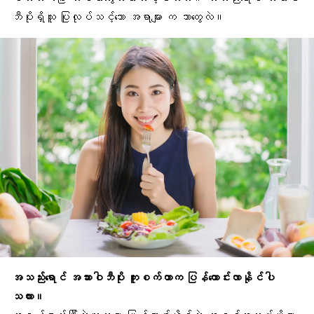
ဘီပိုးရှိသူ ပြုလုပ်သင့်သော အရာများ က ဘာတွေလဲ။
အသည်းရောင် အသားဝါဘီပိုး ကူးစက်တာက ပြန်ကောင်းလာနိုင်ပါ
သလား။