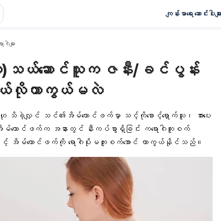
ကျန်းမာရေး ဆောင်းပါးမျာ
ာဂါများ
ီ)သယ်ဆောင်သူက ဇနီး/ခင်ပွန်း
ယ်လိုကာကွယ်မလဲ
 သိခဲ့လျှင် သင်၏အိမ်ထောင်ဖက်မှာ သင့်ကိုစောင့်ရှောက်သူ၊ အားပေး
်ထောင်ဖက်က အနားတွင် နီးကပ်စွာရှိခြင်း ကရောဂါကူးစက်
နှင့် အိမ်ထောင်ဖက်ကို ရောဂါပိုးမကူးစက်အောင် ကာကွယ်နိုင်သည်။