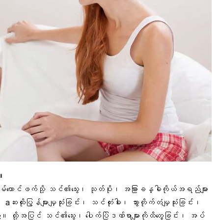
ဲ။
်ထောင်ဖက်သို့ သင်၏သွေး၊ သုတ်ပိုး၊ အခြားခန္ဓါကိုယ်အရည်များ
းပြွန်များမျှသုံးခြင်း၊ သင်တုံးဓါး၊ သွားတိုက်တံမျှသုံးခြင်း၊
။ ထို့အပြင် သင်၏သွေး၊ ပေါက်ပြဲဒဏ်ရာများကိုထိတွေ့ခြင်း၊ အပ်