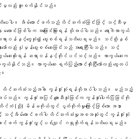
ြင်းမှလည်း ကူးစက်နိုင်သည်။
ပေးပါ။ အိမ်ထောင်ဖက်သည် လိင်ဆက်ဆံခြင်းဖြင့် သင့်ဆီမှ
ေမကောင်းဖြစ်ပါက အကြောင်းကြားရန် လိုအပ်ပါသည်။ ရောဂါကာကွယ်
ာဝန်နှင့်တွေ့ဆုံ၍ သွေးစစ်ရန်သတိပေးရမည်။ သင်တို့နှစ်
်နာသော်လည်း ပုံမှန်သွေးစစ်ဆေးခြင်းသည် အရေးကြီးပါသည်။ သင့်
ကွယ်ဆေးထိုးရန် ဆရာဝန်နှင့်တိုင်ပင်သင့်သည်။ ကာကွယ်ဆေးက
ာကွယ်နိုင်သည်။ ကာကွယ်ဆေး ရက်ပြည့်အောင်ထိုးပြီးသော်လည်း သွေးထပ်
ည်။
ာင်မှ လိင်ဆက်ဆံသည့်အခါ ကွန်ဒုံးသုံးရန်လိုအပ်ပါသည်။ မည်သည့်
သည်။ ကွန်ဒုံးအပြင် ချောဆီသုံးခြင်းက ကွန်ဒုံးပေါက်ပြဲခြင်းကို
ိင်တံ (သို့) မိန်မကိုယ်တွင် ပွတ်တိုက်မှုကြောင့်ဖြစ်သော အနာ
ှင့် သင့်အိမ်ထောင်ဖက်ပါ လိင်ဆက်ဆံမှုအစအဆုံးတွင် ကွန်ဒုံးသုံး
်ဖက် ကွန်ဒုံးလွှင့်ပစ်လျှင် ဂရုစိုက်ရန်သတိပေးရမည်။