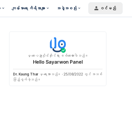
း
ကျန်းမာရေး ကိရိယာများ
အဖွဲ့အစည်း
ဝင်မည်
မှ ဆေးပညာပိုင်းဆိုင်ရာ စစ်ဆေးထားပါသည်။
Hello Sayarwon Panel
Dr. Kaung Thar
မှ ရေးသားသည်။
·
25/08/2022 တွင် အသစ်
ဖြည့်စွက်ခဲ့သည်။