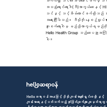
အကယ်၍ သင်၏အိမ်ထောင်ဖက်မှ သင့်သွေး
အသည်းရောင်ရောဂါ(ဘီ)ကာကွယ်ဆေးနှင့် 
သင်နှင့် သင့်အိမ်ထောင်ဖက်တို့သည် အသ
အရေးကြီးပါသည်။ ဘီပိုးကို နေ့စဉ်လှုပ်ရှာ
ကူးစက်ရောဂါမှ မည်သို့ကာကွယ်ရမည်ကိ
Hello Health Group သည်ဆေးပညာအကြံပြုခ
ပါ။
Helloဆရာဝန်အနေဖြင့် ပိုမို ကျန်းမာပျော်ရွှင်စေဖို့ နှင့်
ကျန်းမာရေးနှင့်ပတ်သက်သည့် ဆုံးဖြတ်ချက်များ ချမှတ်ရာတွင