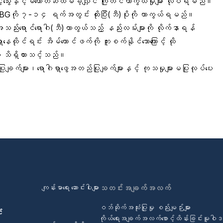
နှင့်မတော်တဆထိမိခဲ့လျှင် ကြိုတင်ကာကွယ်မှုများ လုပ်ရမည်။
HIBGကို ၇-၁၄ ရက်အတွင်း ထိုးပြီး(ဘီ)ပိုးကို ကာကွယ်ရမည်။
ည်းရောင်ရောဂါ(ဘီ)ကာတွယ်သည့် နည်းလမ်းများကို လိုက်နာရန်
းနေထိုင်ရင်း အိမ်ထောင်ဖက်ကို ကူးစက်နိုင်သောကြောင့် ထို
ု သိရှိထားသင့်သည်။
ျက်များ၊ရောဂါရှာဖွေအတည်ပြုချက်များနှင့် ကုသမှုများမပြုလုပ်ပေး
ကျန်းမာရေး ဆောင်းပါးများ
သတင်းအချက်အလက်
ဝဘ်ဆိုက်အသုံးပြုမှု စည်းမျဉ်းများ
်
ကိုယ်ရေးအချက်အလက်စောင့်ထိန်းခြင်းမူဝါ