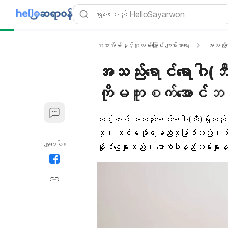
အစာအိမ်နှင့်အူလမ်းကြောင်း ကျန်းမာရေး
အသည်းရေ
အသည်းရောင်ရောဂါ(ဘ
ကိုမကူးစက်အောင်ဘ
သင့်တွင် အသည်းရောင်ရောဂါ(ဘီ)ရှိသည်ဟု
သူ၊ သင်မှီခိုရမည့်သူဖြစ်သည်။ အိမ
မျှဝေပါ။
နိုင်ခြေများသည်။ အောက်ပါနည်းလမ်းများ