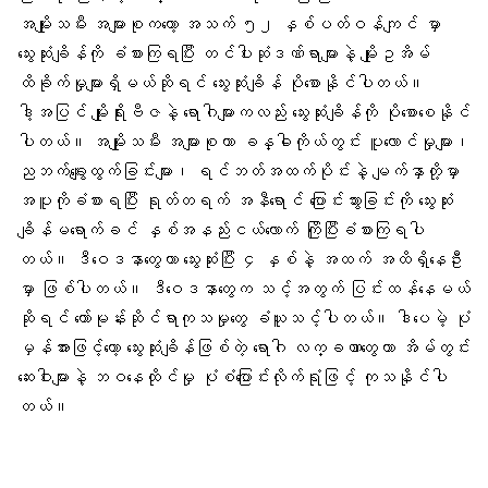
အမျိုးသမီး အများစုကတော့ အသက် ၅၂ နှစ်ပတ်ဝန်ကျင် မှာ
သွေးဆုံးချိန်ကို ခံစားကြရပြီး တင်ပါးဆုံဒဏ်ရာများနဲ့ မျိုးဥအိမ်
ထိခိုက်မှုများရှိမယ်ဆိုရင် သွေးဆုံးချိန် ပိုစောနိုင်ပါတယ်။
ဒါ့အပြင် မျိုးရိုးဗီဇနဲ့ ရောဂါများကလည်း သွေးဆုံးချိန်ကို ပိုစောစေနိုင်
ပါတယ်။ အမျိုးသမီး အများစုဟာ ခန္ဓါကိုယ်တွင်း ပူလောင်မှုများ၊
ညဘက်ချွေးထွက်ခြင်းများ၊ ရင်ဘတ်အထက်ပိုင်းနဲ့ မျက်နှာတို့မှာ
အပူကိုခံစားရပြီး ရုတ်တရက် အနီရောင် ပြောင်းသွားခြင်းကို သွေးဆုံး
ချိန်မရောက်ခင် နှစ်အနည်းငယ်လောက် ကြိုပြီးခံစားကြရပါ
တယ်။ ဒီဝေဒနာတွေဟာ သွေးဆုံးပြီး ၄ နှစ်နဲ့ အထက် အထိရှိနေဦး
မှာ ဖြစ်ပါတယ်။ ဒီဝေဒနာတွေက သင့်အတွက် ပြင်းထန်နေမယ်
ဆိုရင် ဟော်မုန်းဆိုင်ရာကုသမှုတွေ ခံယူသင့်ပါတယ်။ ဒါပေမဲ့ ပုံ
မှန်အားဖြင့်တော့ သွေးဆုံးချိန်ဖြစ်တဲ့ ရောဂါ လက္ခဏာတွေဟာ အိမ်တွင်း
ဆေးဝါးများနဲ့ ဘဝနေထိုင်မှု ပုံစံပြောင်းလိုက်ရုံဖြင့် ကုသနိုင်ပါ
တယ်။