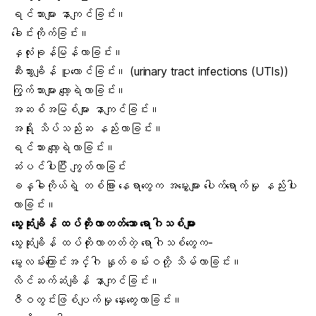
ရင်သားများ နာကျင်ခြင်း။
ခေါင်းကိုက်ခြင်း။
နှလုံးခုန်မြန်လာခြင်း။
ဆီးသွားချိန် ပူလောင်ခြင်း။ (urinary tract infections (UTIs))
ကြွက်သားများ လျော့ရဲလာခြင်း။
အဆစ်အမြစ်များ နာကျင်ခြင်း။
အရိုး သိပ်သည်းဆ နည်းလာခြင်း။
ရင်သား လျော့ရဲလာခြင်း။
ဆံပင်ပါးပြီး ကျွတ်လာခြင်း
ခန္ဓါကိုယ်ရဲ့ တစ်ခြား နေရာတွေက အမွှေးများ ပေါက်ရောက်မှု နည်းပါး
လာခြင်း။
သွေးဆုံးချိန် ထပ်တိုးလာတတ်သော ရောဂါသစ်များ
သွေးဆုံးချိန် ထပ်တိုးလာတတ်တဲ့ ရောဂါသစ်တွေက-
မွေးလမ်းကြောင်းအင်္ဂါ နှုတ်ခမ်းဝတို့ သိမ်လာခြင်း။
လိင်ဆက်ဆံချိန် နာကျင်ခြင်း။
ဇီဝတွင်းဖြစ်ပျက်မှု နှေးကွေးလာခြင်း။