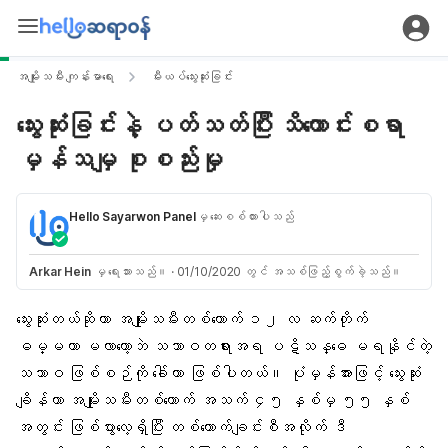
အမျိုးသမီး ကျန်းမာရေး
မီးယပ်သွေးဆုံးခြင်း
သွေးဆုံးခြင်းနဲ့ ပတ်သတ်ပြီး သိကောင်းစရာ
မှန်သမျှ စုစည်းမှု
Hello Sayarwon Panel
မှ ဆေးစစ်ထားပါသည်
Arkar Hein
မှ ရေးသားသည်။
·
01/10/2020 တွင် အသစ်ဖြည့်စွက်ခဲ့သည်။
သွေးဆုံးတယ်ဆိုတာ အမျိုးသမီးတစ်ယောက် ၁၂ လ ဆက်တိုက်
ဓမ္မတာ မလာတော့ဘဲ သဘာဝတရားအရ ပဋိသန္ဓေ မရနိုင်တဲ့
သဘာဝ ဖြစ်စဉ်ကို ခေါ်တာ ဖြစ်ပါတယ်။ ပုံမှန်အားဖြင့် သွေးဆုံး
ချိန်ဟာ အမျိုးသမီးတစ်ယောက် အသက် ၄၅ နှစ်မှ ၅၅ နှစ်
အတွင်း ဖြစ်ပွားလေ့ရှိပြီး တစ်ယောက်ချင်းစီအလိုက် ဒီ