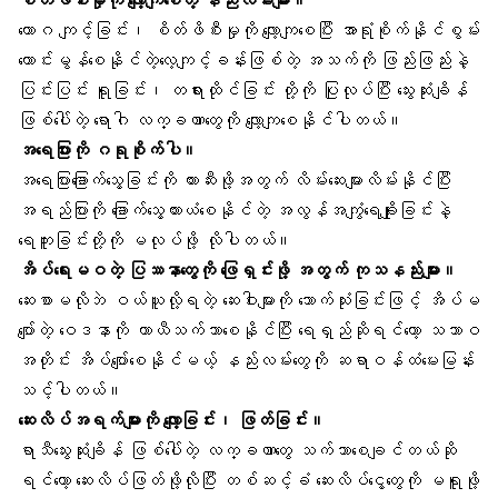
စိတ်ဖိစီးမှုကို လျော့ကျစေတဲ့ နည်းလမ်းများ။
ယောဂ ကျင့်ခြင်း၊ စိတ်ဖိစီးမှုကို လျော့ကျစေပြီး အာရုံစိုက်နိုင်စွမ်း
ကောင်းမွန်စေနိုင်တဲ့လေ့ကျင့်ခန်းဖြစ်တဲ့ အသက်ကို ဖြည်းဖြည်းနဲ့
ပြင်းပြင်း ရူခြင်း၊ တရားထိုင်ခြင်း တို့ကို ပြုလုပ်ပြီး သွေးဆုံးချိန်
ဖြစ်ပေါ်တဲ့ ရောဂါ လက္ခဏာတွေကို လျော့ကျစေနိုင်ပါတယ်။
အရေပြားကို ဂရုစိုက်ပါ။
အရေပြားခြောက်သွေ့ခြင်းကို တားဆီးဖို့အတွက် လိမ်းဆေးများလိမ်းနိုင်ပြီး
အရည်ပြားကို ခြောက်သွေ့ယားယံစေနိုင်တဲ့ အလွန်အကျွံရေချိုးခြင်းနဲ့
ရေကူးခြင်းတို့ကို မလုပ်ဖို့ လိုပါတယ်။
အိပ်ရေးမဝတဲ့ ပြဿနာတွေကို ဖြေရှင်းဖို့ အတွက် ကုသနည်းများ။
ဆေးစာမလိုဘဲ ဝယ်ယူလို့ရတဲ့ ဆေးဝါးများကို သောက်သုံးခြင်းဖြင့် အိပ်မ
ပျော်တဲ့ ဝေဒနာကို ယာယီသက်သာစေနိုင်ပြီး ရေရှည်ဆိုရင်တော့ သဘာဝ
အတိုင်း အိပ်ပျော်စေနိုင်မယ့် နည်းလမ်းတွေကို ဆရာဝန်ထံမေးမြန်း
သင့်ပါတယ်။
ဆေးလိပ်အရက်များကို လျော့ခြင်း၊ ဖြတ်ခြင်း။
ရာသီသွေးဆုံးချိန် ဖြစ်ပေါ်တဲ့ လက္ခဏာတွေ သက်သာစေချင်တယ်ဆို
ရင်တော့ ဆေးလိပ်ဖြတ်ဖို့လိုပြီး တစ်ဆင့်ခံ ဆေးလိပ်ငွေ့တွေကို မရူဖို့