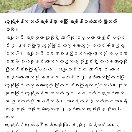
သွေးဆုံးချိန်က ဘယ်အချိန်မှာ စပြီး အချိန်ဘယ်လောက် ကြာတတ်
သလဲ။
အမျိုးသမီး အများစုဟာ သူတို့ရဲ့ နောက်ဆုံး ဓမ္မတာ လာခြင်း မတိုင်
မီ ၄ နှစ်အကြာမှာ သွေးဆုံးခြင်း လက္ခဏာတွေကို စတင်ခံစားကြရ
ပါတယ်။ အမျိုးသမီး ပမာဏအနည်းငယ်ကတော့ နောက်ဆုံး ဓမ္မတာ
မလာမီ ဆယ်စုနှစ် လောက်ကတည်းက သွေးဆုံးခြင်းရဲ့ လက္ခဏာတွေကို
ကြိုတင်ခံစားကြရပါတယ်။ အမျိုးသမီး ၁၀ ယောက်မှာ ၁ ယောက်
ခန့်ကတော့ နောက်ဆုံး ဓမ္မတာ မလာမီ ၁၂ နှစ်လောက်ကြိုတင်ပြီး
သွေးဆုံးခြင်း လက္ခဏာတွေကို ကြိုတင် ခံစားကြရလေ့ရှိပါတယ်။ ပျှမ်း
မျှအားဖြင့် သွေးဆုံးချိန်ဟာ အသက် ၅၁ နှစ် ပတ်ဝန်းကျင်လောက်
မှာ ဖြစ်တတ်ပြီး အာဖရိကန်၊ အမေရိကန်နဲ့ လက်တင်အမေရိ
ကန် လူမျိုး အမျိုးသမီးတွေကတော့ ၂ နှစ်လောက် သွေးဆုံးချိန် ပိုစောပါ
တယ်။
သွေးဆုံးချိန် ရောက်နေပြီးလားဆိုတာကိုပြနေတဲ့ မျိုးဥအိမ်ကျန်းမာရေးနဲ့