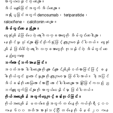
ကာကွယ်ပေးနိုင်တဲ့ ဆေးများ။
အိပ်မပျော်ခြင်းအတွက် အိပ်ဆေးများ။
အရိုးပွခြင်းအတွက် denosumab၊ teriparatide၊
raloxifene၊ calcitonin ဆေးများ။
အိမ်တွင်းဆေးနည်းများ။
သွေးဆုံးချိန်ဖြစ်ပေတဲ့ ရောဂါလက္ခဏာတွေကို အိမ်တွင်းဆေးဝါးများ၊
နေထိုင်မှု ပုံစံများ ပြောင်းလိုက်ရုံဖြင့် လျော့ကျစေနိုင်ပါတယ်။ သွေးဆုံး
ချိန် ဖြစ်ပေါ်တဲ့ ရောဂါ လက္ခဏာတွေကို ကုသနိုင်တဲ့ အိမ်တွင်း ဆေး
နည်းတွေကတော့
သက်တောင့်သက်သာနေခြင်း။
အဝတ်အစား ပါးပါးလေးများကို ချောင်ချောင်ချိချိဝတ်ထားခြင်းဖြင့် ခန္
ဓါကိုယ်တွင်း ပူလောင်မှုများကို လျော့ကျစေမှာ ဖြစ်ပါတာယ်။ ဒါ့အပြင်
အိပ်ခန်းကို အေးမြအောင်ထားပြီး စောင်ပါးပါးလေးများသာ ခြုံခြင်းကလည်း ည
ဘက်ချွေးထွက်ခြင်းများကို ကာကွယ်ပေးနိုင်မှာ ဖြစ်ပါတယ်။
ကိုယ်အလေးချိန် အတွက် လေ့ကျင့်ခန်းလုပ်ခြင်း။
ကိုယ်အလေးချိန် မတတ်စေဖို့အတွက် တစ်နေ့ကို ကယ်လိုရီ ၄၀၀
ကနေ ၆၀၀ အထိသာ စားသုံးသင့်ပြီး တစ်နေ့ကို မိနစ် ၂၀ ကနေ