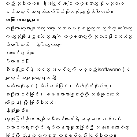
လည်း လိုပါတယ်။ ဒါ့အပြင် ရောဂါ လက္ခဏာတွေ ပိုမဆိုးလာစေ
ရန်အတွက် အရက်သောက်ခြင်းကိုလည်း လျော့ဖို့လိုပါတယ်။
တခြား ကုသမှုများ။
တချို့သော လေ့လာချက်တွေကတော့ သဘာဝပစ္စည်းတွေက ထွက်တဲ့ ဆေးဝါးတွေ
က သွေးဆုံးချိန်ဖြစ်ပေါ်တဲ့ ရောဂါ လက္ခဏာတွေကို ကုသပေးနိုင်တယ်လို့
ဆိုထားပါတယ်။ အဲ့ဒါတွေကတော့-
ပဲတောင့်ရှည်များ
ဗီတာမင် E
အီစရိုဂျင်နဲ့ ဆင်တဲ့ အပင်ထွက် ပစ္စည်း isoflavone ( ပဲ
များတွင် အများဆုံးတွေ့ရသည်)
မယ်လာတိုနင် ( အိပ်စက်ခြင်း၊ စိတ်ပိုင်းဆိုင်ရာ၊
အပျိုဖော်ဝင်ခြင်း၊ ဓမ္မတာလာခြင်းတို့ကို ထိန်းချုပ်ပေးတဲ့
ဟော်မုန်း) တို့ ဖြစ်ပါတယ်။
နိဂုံးချုပ်။
သွေးဆုံးခြင်းဆိုတာ အမျိုးသမီးတစ်ယောက်ရဲ့ ဓမ္မတာ စက်ဝန်း
သဘာဝတရားအတိုင်း ရပ်တန့်သွားမှုသာဖြစ်ပြီး သန္ဓေမအောင်တော့
ခြင်းကို ပြနေတဲ့ လက္ခဏာ တစ်ရပ်လည်း ဖြစ်ပါတယ်။