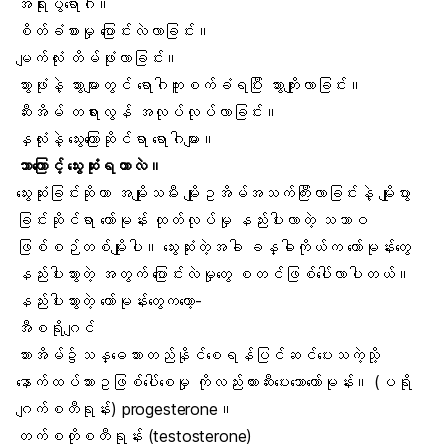
အရိုးပွရောဂါ။
စိတ်ခံစားမှု ပြောင်းလဲလာခြင်း။
မျက်လုံး တိမ်ဖုံးလာခြင်း။
သွားဖုံးနဲ့ သွားများတွင် ရောဂါကူးစက်ခံရပြီး သွားကျိုးလာခြင်း။
ဆီးအိမ် တရားလွန် အလုပ်လုပ်လာခြင်း။
နှလုံးနဲ့ သွေးကြောဆိုင်ရာ ရောဂါများ။
ဘာကြောင့် သွေးဆုံးရတာလဲ။
သွေးဆုံးခြင်းဆိုတာ အမျိုးသမီး မျိုးဥအိမ်အသက်ကြီးလာခြင်းနဲ့ မျိုးပွား
ခြင်းဆိုင်ရာ ဟော်မုန်း ထုတ်လုပ်မှု နည်းပါးလာတဲ့ သဘာဝ
ဖြစ်စဉ်တစ်မျိုးပါ။ သွေးဆုံးတဲ့အခါ ခန္ဓါကိုယ်က ဟော်မုန်းတွေ
နည်းပါးသွားတဲ့ အတွက် ပြောင်းလဲမှုတွေ စတင်ဖြစ်ပေါ်လာပါတယ်။
နည်းပါးသွားတဲ့ ဟော်မုန်းတွေကတော့-
အီစရိုဂျင်
သားအိမ်၌သန္ဓေသားတည်နိုင်စေရန်ပြင်ဆင်ပေးသကဲ့သို့
နောက်ထပ်သားဥဖြစ်ပေါ်စေမှု ကိုလည်းတားဆီးပေးသောဟော်မုန်း။ (ပရို
ဂျက်စတီရုန်း) progesterone။
တက်စတိုစတီရုန်း (testosterone)