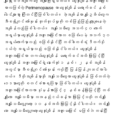
မျိုးရိုးဗီဇအချက် တွေ အများကြီးရှိပါတယ်။ သွေးဆုံးချိန်အကူးအပြောင်း
ကာလဖြစ်တဲ့ Perimenopause ဟာ သွေးဆုံးချိန်မရောက်ခင် နှစ်
ပေါင်းများစွာ ကြိုတင်ပြီးဖြစ်ပါတယ်။ အဲ့အချိန်ဟာ မျိုးဥအိမ်တွေက
အီစရိုဂျင် ဟော်မုန်း ထုတ်လုပ်မှုကို တစ်ဖြည်းဖြည်း လျော့ချနေတဲ့
အချိန်လည်းဖြစ်ပါတယ်။ အမျိုးသမီးတွေ အသက် ၄၀ လောက်
အရွယ်မှာ သွေးဆုံးချိန်အကူးအပြောင်းကာလ စဖြစ်ပေမဲ့ အသက် ၃၀
အရွယ်လောက်မှာလည်း စဖြစ်နိုင်ပြီး တစ်ခါတစ်ရံ ဒီထက်ပို
ငယ်တဲ့ အရွယ်မှာလည်း စဖြစ်နိုင်ပါတယ်။ သွေးဆုံးချိန်
အကူးအပြောင်းဟာ တကယ်သွေးဆုံးချိန် မရောက်ခင်အထိ ကြာမြင့်ပြီး
သွေးဆုံးချိန် အကူးအပြောင်းရဲ့ နောက်ဆုံး ၁ နှစ်၊ ၂ နှစ် အချိန်
အတွင်းမှာ အီစရိုဂျင် ဟော်မုန်း ကပိုပြီး မြန်မြန် ကျဆင်းလာပါ
တယ်။ ဒီလိုအချိန်မှာဆို အမျိုးသမီးတွေဟာ သွေးဆုံးချိန် ဖြစ်တတ်တဲ့
ဝေဒနာတွေကို စတင်ခံစားရကြမှာ ဖြစ်ပါတယ်။ သွေးဆုံးချိန်
အကူးအပြောင်းကာလဟာ ပုံမှန်အားဖြင့် ၄ နှစ်ခန့်ကြာမြင့်ပြီး တစ်
ချို့သော အမျိုးသမီးမှာ လအနည်းငယ်ခန့်သာ ကြာမြင့်သလို တစ်ချို့
အမျိုးသမီးတွေကျတော့ ၁၀ နှစ်အထိ ကြာမြင့်နိုင်ပါတယ်။ တစ်ချို့
သော အမျိုးသမီးတွေကျတော့ သွေးဆုံးချိန် အကူးမပြောင်း မဖြစ်ဘဲ တန်းပြီး