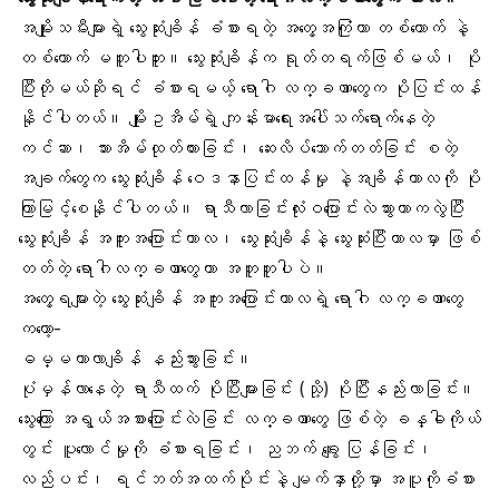
အမျိုးသမီးများရဲ့ သွေးဆုံးချိန် ခံစားရတဲ့ အတွေ့အကြုံဟာ တစ်ယောက် နဲ့
တစ်ယောက် မတူပါဘူး။ သွေးဆုံးချိန်က ရုတ်တရက်ဖြစ်မယ်၊ ပို
ပြီးတိုမယ်ဆိုရင် ခံစားရမယ့် ရောဂါ လက္ခဏာတွေက ပိုပြင်းထန်
နိုင်ပါတယ်။ မျိုးဥအိမ်ရဲ့ ကျန်းမာရေးအပေါ်သက်ရောက်နေတဲ့
ကင်ဆာ၊ သားအိမ်ထုတ်ထားခြင်း၊ ဆေးလိပ်သောက်တတ်ခြင်း စတဲ့
အချက်တွေက သွေးဆုံးချိန် ဝေဒနာပြင်းထန်မှု နဲ့အချိန်ကာလကို ပို
ကြာမြင့်စေနိုင်ပါတယ်။ ရာသီလာခြင်းလုံးဝပြောင်းလဲသွားတာကလွဲပြီး
သွေးဆုံးချိန် အကူးအပြောင်းကာလ၊ သွေးဆုံးချိန်နဲ့ သွေးဆုံးပြီးကာလမှာ ဖြစ်
တတ်တဲ့ ရောဂါလက္ခဏာတွေဟာ အတူတူပါပဲ။
အတွေ့ရများတဲ့ သွေးဆုံးချိန် အကူးအပြောင်းကာလရဲ့ ရောဂါ လက္ခဏာတွေ
ကတော့-
ဓမ္မတာလာချိန် နည်းသွားခြင်း။
ပုံမှန်လာနေတဲ့ ရာသီထက် ပိုပြီးများခြင်း (သို့) ပိုပြီးနည်းလာခြင်း။
သွေးကြော အရွယ်အစားပြောင်းလဲခြင်း လက္ခဏာတွေ ဖြစ်တဲ့ ခန္ဓါကိုယ်
တွင်း ပူလောင်မှုကို ခံစားရခြင်း၊ ညဘက် ချွေး ပြန်ခြင်း၊
လည်ပင်း၊ ရင်ဘတ်အထက်ပိုင်းနဲ့ မျက်နှာတို့မှာ အပူကိုခံစား