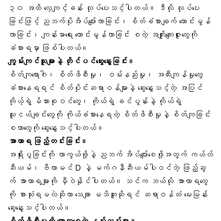
၃၀ အထိ လေ့ကျင့်ခန်း လုပ်ပေးသင့်ပါတယ်။ ဒီလို လုပ်ပေး
ခြင်းဖြင့် ညဘက်ပိုအိပ်ပျော်လာခြင်း၊ စိတ်ခံစားချက် ကောင်းမွန်
လာခြင်း၊ ကျန်းမာရေး ကောင်းမွန်လာခြင်း စတဲ့ အကျိုးကျေးဇူးတွေကို
ခံစားရမှာ ဖြစ်ပါတယ်။
ကျွမ်းကျင်သူများနဲ့ တိုင်ပင်ဆွေးနွေးခြင်း။
စိတ်ကျရောဂါ၊ စိတ်ဖိစီးမှု၊ ဝမ်းနည်းမှု၊ အထီးကျန်မှုတွေ
ခံစားနေရရင် စိတ်ပိုင်းဆရာဝန်များနဲ့ ဆွေးနွေးသင့်တဲ့ အပြင်
ကိုယ့်ရဲ့ မိသားစုဝင်တွေ၊ ကိုယ်ရဲ့ ခင်ပွန်းနဲ့ ကိုယ်ရဲ့
သူငယ်ချင်းတွေကို ကိုယ်ခံစားနေရတဲ့ စိတ်ဖိစီးမှုနဲ့ စိတ်ကျခြင်း
စတာတွေကို ဆွေးနွေးသင့်ပါတယ်။
အာဟာရ ဖြည့်တင်းခြင်း။
အရိုးပွခြင်းကို ကာကွယ်ဖို့နဲ့ ညဘက် အိပ်ပျော်စေဖို့အတွက် ကယ်လ်
ဆီယမ်၊ ဗီတာမင် D နဲ့ မက်ဂနီဆီယမ်ပါဝင်တဲ့ ဖြည့်ဆွ
က် အာဟာရများကို မှီဝဲနိုင်ပါတယ်။ သင်က ဘယ်လို အာဟာရတွေ
ကို စားသုံးရမလဲဆိုတာ သေချာ မသိဘူးဆိုရင် ဆရာဝန်ထံ မေးမြန်း
ဆွေးနွေးသင့်ပါတယ်။