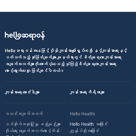
Helloဆရာဝန်အနေဖြင့် ပိုမို ကျန်းမာပျော်ရွှင်စေဖို့ နှင့်ကျန်းမာရေးနှင့်
ပတ်သက်သည့် ဆုံးဖြတ်ချက်များ ချမှတ်ရာတွင် စိတ်ချရသော ကျန်းမာရေး
အချက်အလက်များကို ထောက်ပံ့ပေးသည့် ယုံကြည်စိတ်ချရသော ကျန်းမာရေး
စောင့်ရှောက်ပေးသူ ဖြစ်ချင်ပါတယ်။
ကျန်းမာရေး ဆောင်းပါးများ
ကျန်းမာရေး ကိရိယာများ
သတင်းအချက်အလက်
Hello Health
ဝဘ်ဆိုက်အသုံးပြုမှု စည်းမျဉ်းများ
Hello Health အကြောင်း
ကိုယ်ရေးအချက်အလက်စောင့်ထိန်း
ကျွန်ုပ်တို့အကြောင်း