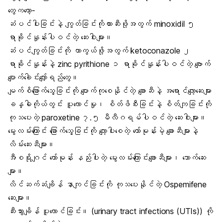
တွေကတော့-
ဆံပင်ပါးခြင်းနဲ့ ကျွတ်ခြင်းကိုတားဆီးဖို့အတွက် minoxidil ၅
ရာခိုင်နှုန်းပါဝင်တဲ့ ဆေးဝါးများ။
ဆံပင်ကျွတ်ခြင်းကို ကာကွယ်ဖို့အတွက် ketoconazole ၂
ရာခိုင်နှုန်းနဲ့ zinc pyrithione ၁ ရာခိုင်နှုန်းပါဝင်တဲ့ ဗျောက်
ပျောက်ခေါင်းလျှော်ရည်တွေ။
မျက်စိခြောက်သွေ့ခြင်းကို ပျောက်ကုစေနိုင်တဲ့ ချောဆီနဲ့ အရောင်လျော့ဆေးများ
ခန္ဓါကိုယ်တွင်း ပူလောင်မှု၊ စိတ်ဖိစီးခြင်းနဲ့ စိတ်ကျခြင်းကို
ကုသပေးတဲ့ paroxetine ၇.၅ မီလီဂရမ်ပါဝင်တဲ့ ဆေးဝါးများ။
မွေးလမ်းကြောင်း ခြောက်သွေ့ခြင်းကို လျော့ပါးစေတဲ့ ဟော်မုန်းမဲ့ ချောဆီများနဲ့
လိမ်းဆေးဆီများ။
အီစရိုဂျင် ဟော်မုန်း နည်းပါးတဲ့ မွေးလမ်းကြောင်းချောဆီများ၊ သောက်ဆေး
များ။
လိင်ဆက်ဆံချိန် နာကျင်ခြင်းကို ကုသပေးနိုင်တဲ့ Ospemifene
ဆေးများ။
ဆီးသွားချိန် ပူလောင်ခြင်း။ (urinary tract infections (UTIs)) ကို