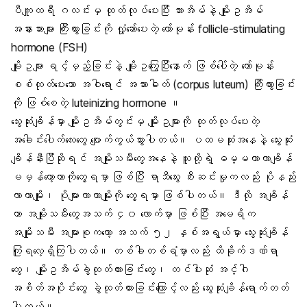
ပီကျူထရီ ဂလင်းမှ ထုတ်လုပ်ပေးပြီး သားအိမ်နဲ့ မျိုးဥအိမ်
အနားသားများ ကြီးထွားခြင်းကို လှုံ့ဆော်ပေးတဲ့ ဟော်မုန်း follicle-stimulating
hormone (FSH)
မျိုးဥများ ရင့်မှည့်ခြင်းနဲ့ မျိုးဥကြွေပြီးနောက် ဖြစ်ပေါ်တဲ့ ဟော်မုန်း
စစ်ထုတ်ပေးသော အဝါရောင် အသားဓါတ် (corpus luteum) ကြီးထွားခြင်း
ကို ဖြစ်စေတဲ့ luteinizing hormone ။
သွေးဆုံးချိန်မှာ မျိုးဥအိမ်တွင်းမှ မျိုးဥများကို ထုတ်လုပ်ပေးတဲ့
အခေါင်းပေါက်လေးတွေ ပျောက်ကွယ်သွားပါတယ်။ ပထမဆုံးအနေနဲ့ သွေးဆုံး
ချိန်နီးပြီဆိုရင် အမျိုးသမီးတွေအနေနဲ့ သူတို့ရဲ့ ဓမ္မတာလာချိန်
မမှန်တော့တာကိုတွေ့ရမှာ ဖြစ်ပြီး ရာသီသွေး စီးဆင်းမှုကလည်း ပိုနည်း
လာတာမျိုး၊ ပိုများလာတာမျိုးကို တွေ့ရမှာ ဖြစ်ပါတယ်။ ဒီလို အချိန်
ဟာ အမျိုးသမီးတွေအသက် ၄၀ လောက်မှာ ဖြစ်ပြီး အမေရိက
အမျိုးသမီး အများစုကတော့ အသက် ၅၂ နှစ်အရွယ်မှာ သွေးဆုံးချိန်
ကြုံရလေ့ရှိကြပါတယ်။ တစ်ခါတစ်ရံမှာလည်း ထိခိုက်ဒဏ်ရာ
တွေ၊ မျိုးဥအိမ်ခွဲထုတ်ထားခြင်းတွေ၊ တင်ပါးဆုံ အင်္ဂါ
အစိတ်အပိုင်းတွေ ခွဲထုတ်ထားခြင်းကြောင့်လည်း သွေးဆုံးချိန်ရောက်တတ်
ပါတယ်။