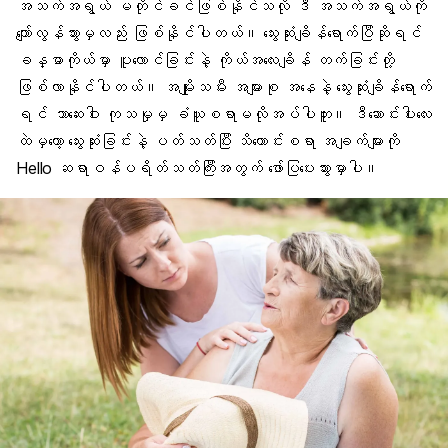
အသက်အရွယ် မတိုင်ခင်ဖြစ်နိုင်သလို ဒီ အသက်အရွယ်ကို
ကျော်လွန်သွားမှလည်း ဖြစ်နိုင်ပါတယ်။ သွေးဆုံးချိန်ရောက်ပြီဆိုရင်
ခန္ဓာကိုယ်မှာ ပူလောင်ခြင်းနဲ့ ကိုယ်အလေးချိန် တက်ခြင်းတို့
ဖြစ်လာနိုင်ပါတယ်။ အမျိုးသမီး အများစု အနေနဲ့ သွေးဆုံးချိန်ရောက်
ရင် ဘာဆေးဝါး ကုသမှုမှ ခံယူစရာမလိုအပ်ပါဘူး။ ဒီဆောင်းပါးလေး
ထဲမှတော့ သွေးဆုံးခြင်းနဲ့ ပတ်သတ်ပြီး သိကောင်းစရာ အချက်များကို
Hello ဆရာဝန်ပရိတ်သတ်ကြီးအတွက် ဖော်ပြပေးသွားမှာပါ။