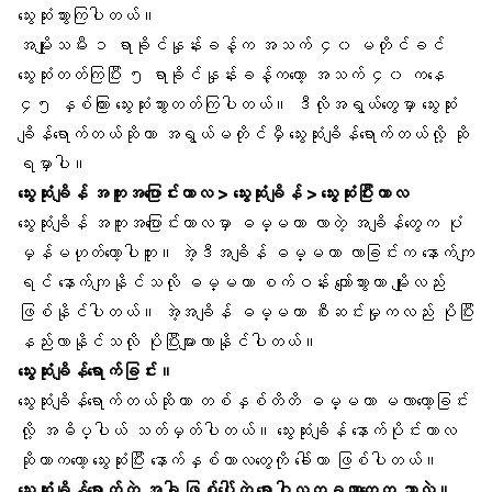
သွေးဆုံးသွားကြပါတယ်။
အမျိုးသမီး ၁ ရာခိုင်နှုန်းခန့်က အသက် ၄၀ မတိုင်ခင်
သွေးဆုံးတတ်ကြပြီး ၅ ရာခိုင်နှုန်းခန့်ကတော့ အသက် ၄၀ ကနေ
၄၅ နှစ်ကြား သွေးဆုံးသွားတတ်ကြပါတယ်။ ဒီလိုအရွယ်တွေမှာ သွေးဆုံး
ချိန်ရောက်တယ်ဆိုတာ အရွယ်မတိုင်မှီ သွေးဆုံးချိန်ရောက်တယ်လို့ ဆို
ရမှာပါ။
သွေးဆုံးချိန် အကူးအပြောင်းကာလ > သွေးဆုံးချိန် > သွေးဆုံးပြီးကာလ
သွေးဆုံးချိန် အကူးအပြောင်းကာလမှာ ဓမ္မတာ လာတဲ့ အချိန်တွေက ပုံ
မှန်မဟုတ်တော့ပါဘူး။ အဲ့ဒီအချိန် ဓမ္မတာ လာခြင်းက နောက်ကျ
ရင် နောက်ကျနိုင်သလို ဓမ္မတာ စက်ဝန်း ကျော်သွားတာ မျိုးလည်း
ဖြစ်နိုင်ပါတယ်။ အဲ့အချိန် ဓမ္မတာ စီးဆင်းမှုကလည်း ပိုပြီး
နည်းလာနိုင်သလို ပိုပြီးများလာနိုင်ပါတယ်။
သွေးဆုံးချိန်ရောက်ခြင်း။
သွေးဆုံးချိန်ရောက်တယ်ဆိုတာ တစ်နှစ်တိတိ ဓမ္မတာ မလာတော့ခြင်း
လို့ အဓိပ္ပါယ် သတ်မှတ်ပါတယ်။ သွေးဆုံးချိန် နောက်ပိုင်းကာလ
ဆိုတာကတော့ သွေးဆုံးပြီး နောက်နှစ်ကာလတွေကို ခေါ်တာ ဖြစ်ပါတယ်။
သွေးဆုံးချိန်ရောက်တဲ့ အခါ ဖြစ်ပေါ်တဲ့ ရောဂါလက္ခဏာတွေက ဘာလဲ။