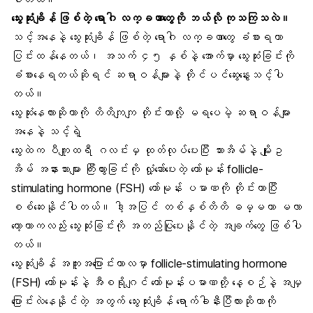
သွေးဆုံးချိန် ဖြစ်တဲ့ ရောဂါ လက္ခဏာတွေကို ဘယ်လို ကုသကြသလဲ။
သင့်အနေနဲ့ သွေးဆုံးချိန် ဖြစ်တဲ့ ရောဂါ လက္ခဏာတွေ ခံစားရတာ
ပြင်းထန်နေတယ်၊ အသက် ၄၅ နှစ်နဲ့ အောက်မှာ သွေးဆုံးခြင်းကို
ခံစားနေရတယ်ဆိုရင် ဆရာဝန်များနဲ့ တိုင်ပင်ဆွေးနွေးသင့်ပါ
တယ်။
သွေးဆုံးနေလားဆိုတာကို တိတိကျကျ တိုင်းတာလို့ မရပေမဲ့ ဆရာဝန်များ
အနေနဲ့ သင့်ရဲ့
သွေးထဲက ပီကျူထရီ ဂလင်းမှ ထုတ်လုပ်ပေးပြီး သားအိမ်နဲ့ မျိုးဥ
အိမ် အနားသားများ ကြီးထွားခြင်းကို လှုံ့ဆော်ပေးတဲ့ ဟော်မုန်း follicle-
stimulating hormone (FSH) ဟော်မုန်း ပမာဏကို တိုင်းတာပြီး
စစ်ဆေးနိုင်ပါတယ်။ ဒါ့အပြင် တစ်နှစ်တိတိ ဓမ္မတာ မလာ
တော့တာကလည်း သွေးဆုံးခြင်းကို အတည်ပြုပေးနိုင်တဲ့ အချက်တွေ ဖြစ်ပါ
တယ်။
သွေးဆုံးချိန် အကူးအပြောင်းကာလမှာ follicle-stimulating hormone
(FSH) ဟော်မုန်းနဲ့ အီစရိုဂျင် ဟော်မုန်းပမာဏတို့ နေ့စဉ်နဲ့ အမျှ
ပြောင်းလဲနေနိုင်တဲ့ အတွက် သွေးဆုံးချိန် ရောက်ခါနီးပြီလားဆိုတာကို