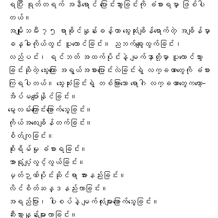
ရပြီး ရုတ်တရက် အနီရောင် ပြောင်းသွားခြင်းကို ခံစားရမှာ ဖြစ်ပါ
တယ်။
အမျိုးသမီး ၇၅ ရာခိုင်နှုန်းခန့်ဟာ သွေးဆုံးချိန်ရောက်တဲ့ အချိန်မှာ
ခန္ဓါကိုယ်တွင်း ပူလောင်ခြင်း။ ညဘက်ချွေးထွက်ခြင်း၊
လည်ပင်း၊ ရင်ဘတ် အထက်ပိုင်းနဲ့ မျက်နှာတို့မှာ ပူလောင်သွား
ခြင်းဆိုတဲ့ သွေးကြော အရွယ်အစားပြောင်းလဲခြင်းရဲ့ လက္ခဏာတွေကို ခံစား
ကြရပါတယ်။ သွေးဆုံးခြင်းရဲ့ တစ်ခြားသော ရောဂါ လက္ခဏာတွေကတော့-
အိပ်မပျော်နိုင်ခြင်း။
မွေးလမ်းကြောင်းခြောက်သွေ့ခြင်း။
ကိုယ်အလေးချိန်တက်ခြင်း။
စိတ်ကျခြင်း။
စိုးရိမ်မှု ခံစားရခြင်း။
အာရုံပျံ့လွင့်လွယ်ခြင်း။
မှတ်ဉာဏ်ပိုင်းဆိုင်ရာ အားနည်းခြင်း။
လိင်စိတ်ဆန္ဒနည်းလာခြင်း။
အရည်ပြား၊ ပါးစပ်နဲ့ မျက်လုံးများခြောက်သွေ့ခြင်း။
ဆီးသွားနှုန်းများလာခြင်း။