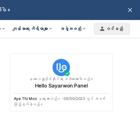
က်ပါ။
း
ကျန်းမာရေး ကိရိယာများ
အဖွဲ့အစည်း
ဝင်မည်
မှ ဆေးပညာပိုင်းဆိုင်ရာ စစ်ဆေးထားပါသည်။
Hello Sayarwon Panel
Aye Thi Mon
မှ ရေးသားသည်။
·
06/09/2023 တွင် အသစ်
ဖြည့်စွက်ခဲ့သည်။