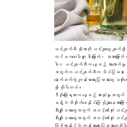
ဟင်းချက်ဆီ
ဆိုတာကို
ဟင်းလျာတွေ
ချက်ဖို
တင်မကသေးပါဘူး ငါးခြောက်၊ အသားခြောက်၊ 
ပါ။ ဟင်းချက်ဆီက
နေ့စဉ် စားသောက်မှု
အတွက်က ဟင်းချက်ဆီက သိပ်ပြဿနာ မရှ
နောက်ဆက်တွဲ
ကျန်းမာရေးပြဿနာတွေ
မတိုးစေ
ဖို့ လိုပါတယ်။
ဒီလိုပြောရတာက နေ့စဉ် စားသုံးမှုအတွက်
မရှိဘဲ ထိခိုက်စေနိုင်ခြေ ပိုများနေတာကြော
ဆီးချိုသမားတွေအတွက် အသင့်တော်ဆုံး ဟင်
ဆီးချိုသမားတွေအတွက် အသင့်တော်ဆုံး ဟင်း
ဖြစ်လာနိုင်တဲ့ ကျန်းမာရေးပြဿနာ
တွေကို