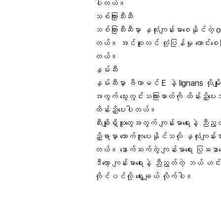
ပါတယ်။
သစ်​ကြားသီးဆီ
သစ်ကြားသီးဆီမှာ နှလုံးကျန်းမာစေနိုင်တ
တယ်။ အင်ဆူလင် တုံ့ပြန်မှု ကောင်းစေပြီ
တယ်။
နှမ်းဆီ
နှမ်းဆီမှာ
ဗီတာမင် E
နဲ့ lignans လိုမ
အတွက် သွေးတွင်းသကြားဓာတ်ကို ထိန်းညှိပေး
ထိန်းညှိပေးပါတယ်။
ဆီးချိုရှိသူတွေအတွက် ကျန်းမာရေးနဲ့ ညီညွတ
ညှိရာမှာ ထောက်ကူပေးနိုင်သလို နှလုံးကျန
တယ်။ နောက်ဆက်တွဲ ကျန်းမာရေး ပြဿနာ
ဒီတော့ ကျန်းမာရေးနဲ့ ညီညွတ်တဲ့ ဘယ် ဟ
တိုင်ပင်လို့ ရွေးချယ် လိုက်ပါ။