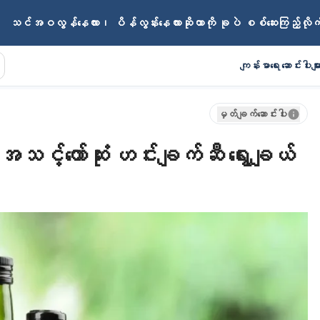
သင်အဝလွန်နေလား၊ ပိန်လွန်းနေလားဆိုတာကို ခုပဲ စစ်ဆေးကြည့်လို
ကျန်းမာရေး ဆောင်းပါးမျာ
မှတ်ချက်ဆောင်းပါး
အသင့်တော်ဆုံး ဟင်းချက်ဆီ ရွေးချယ်