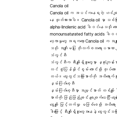
Canola oil
Canola oil က အပင်ကနေရတဲ့ ဟင်းချက
နေ ထုတ်ထားတာပါ။ Canola oil မှာ သစ်ကြားသ
alpha-linolenic acid ပါဝင်နေသလို
ထေ
monounsaturated fatty acids ပါ
လေ့လာမှုတွေ အရကတော့ Canola oil က
အမျိ
သလို အကျိုးမပြု ကိုလက်စထရောပမာဏ က
သံလွင်ဆီ
သံလွင်ဆီက ဆီးချိုရှိသူတွေမှာ
နှလုံးကျန်းမ
လင် တုံ့ပြန်နိုင်စွမ်း
ကောင်းဖို့ လုပ်ဆ
တယ်။
သွေးတွင်းသကြားဓာတ်
ကို အထိရောက်ဆ
နှမ်းကြတ်စေ့ဆီ
နှမ်းကြတ်စေ့ဆီမှာ
အမျှင်ဓာတ်
တစ်မျိုး
ဓာတ်ကို ဖြည်းဖြည်းချင်း ချေဖျက်ပေးပြီး သ
သွေးချို မြင့်တက်မှု မဖြစ်စေဖို့ အထိရော
ဒါကြောင့် ဆီးချိုရှိသူတွေအနေနဲ့ သွေးတွင်း