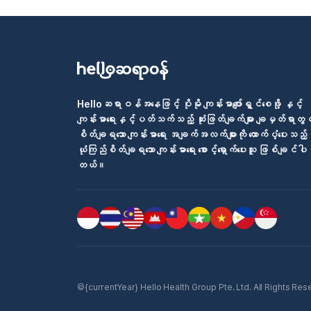
Helloဆရာဝန်အနေဖြင့် ပိုမို ကျန်းမာပျော်ရွှင်စေဖို့ နှင့်
ကျန်းမာရေးနှင့်ပတ်သက်သည့် ဆုံးဖြတ်ချက်များ ချမှတ်ရာတွင
စိတ်ချရသော ကျန်းမာရေး အချက်အလက်များကို ထောက်ပံ့ပေးသည့်
ယုံကြည်စိတ်ချရသော ကျန်းမာရေး စောင့်ရှောက်ပေးသူ ဖြစ်ချင်ပါ
တယ်။
©{currentYear} Hello Health Group Pte. Ltd. All Rights Reserv