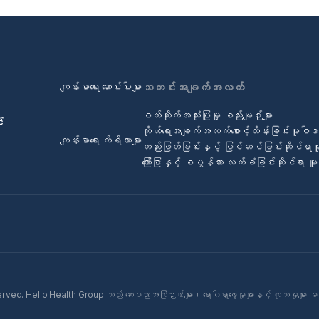
ကျန်းမာရေး ဆောင်းပါးများ
သတင်းအချက်အလက်
ဝဘ်ဆိုက်အသုံးပြုမှု စည်းမျဉ်းများ
်
ကိုယ်ရေးအချက်အလက်စောင့်ထိန်းခြင်းမူဝါ
ကျန်းမာရေး ကိရိယာများ
တည်းဖြတ်ခြင်းနှင့် ပြင်ဆင်ခြင်းဆိုင်ရာ
ကြော်ငြာနှင့် စပွန်ဆာ လက်ခံခြင်းဆိုင်ရာ 
ed. Hello Health Group သည် ဆေးပညာအကြံဉာဏ်များ၊ ရောဂါရှာဖွေမှုများနှင့် ကုသမှုများ မ