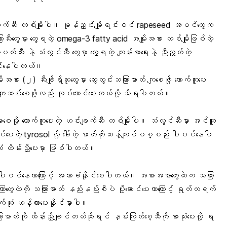
်ဆီ တစ်မျိုးပါ။ မုန်ညှင်းမျိုးရင်းဝင် rapeseed အပင်တွေက
ီးတွေမှာ တွေ့ရတဲ့
omega-3 fatty acid
အမျိုးအစား တစ်မျိုးဖြစ်တဲ့
ာပတ်သီး
နဲ့ သံလွင်ဆီ တွေမှာ တွေ့ရတဲ့ ကျန်းမာရေးနဲ့ ညီညွတ်တဲ့
ဝင်နေပါတယ်။
ုးအစား (၂) ဆီးချို
ရှိသူတွေမှာ သွေးတွင်းသကြားဓာတ် ကျစေဖို့ ထောက်ကူပေး
ျဆင်းစေဖို့လည်း လုပ်ဆောင်ပေးတယ်လို့ သိရပါတယ်။
ာစေဖို့
ထောက်ကူပေးတဲ့ ဟင်းချက်ဆီ တစ်မျိုးပါ။ သံလွင်ဆီမှာ
အင်ဆူ
ောင်ပေးတဲ့ tyrosol လို့ ခေါ်တဲ့ ဓာတ်တိုးဆန့်ကျင်ပစ္စည်း ပါဝင်နေပါ
ုံး ထိန်းညှိပေးမှာ ဖြစ်ပါတယ်။
 ပါဝင်နေတာကြောင့် အဆာခံနိုင်စေပါတယ်။ အစားအစာတွေထဲက သကြား
ွေးကြောတွေထဲကို သကြားဓာတ် နည်းနည်းစီပဲ ပို့ဆောင်ပေးတာကြောင့် ရုတ်တရက်
က်ဆုံး ဟန့်တားပေးနိုင်မှာပါ။
သကြားဓာတ်ကို ထိန်းညှိချင်တယ်ဆိုရင် နှမ်းကြတ်စေ့ဆီကို စားသုံးပေးလို့ ရ