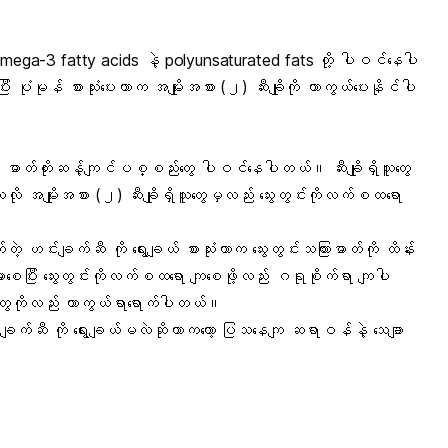
ဲ့ omega-3 fatty acids နဲ့ polyunsaturated fats တို့ ပါဝင်နေပါ
း ပုံမုန် စားသုံးပေးတာက
အမျိုးအစား (၂) ဆီးချို
ကို ကာကွယ်ပေးနိုင်ပါ
ျိုး ဓာတ်တိုးဆန့်ကျင်ပစ္စည်းတွေ ပါဝင်နေပါတယ်။ ဆီးချိုရှိသူတွေ
သလို အမျိုးအစား (၂) ဆီးချိုရှိသူတွေမှလည်း သွေးတွင်းကိုလက်စထရော
်တဲ့ ဟင်းချက်ဆီ ကို ရွေးချယ် စားသုံးတာက သွေးတွင်းသကြားဓာတ်ကို ထိန်း
်းမာစေပြီး သွေးတွင်းကိုလက်စထရော ကျစေဖို့လည်း ဂရုစိုက်ရာ ကျပါ
တွေကိုလည်း ကာကွယ်ရာရောက်ပါတယ်။
င်းချက်ဆီ ကို ရွေးချယ်မလဲဆိုတာကတော့ ပြသနေကျ ဆရာဝန်နဲ့ သေချာ