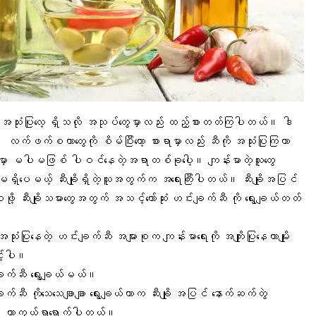
့ အသုံးပြုလေ့ ရှိသလို အသုပ်တွေမှာလည်း ထည့်စားတတ်ကြပါတယ်။ ဒါ
လက်ဖက်စတာတွေကို စိမ်ပြီးတော့ စားရာမှာလည်း ဆီကို အသုံးပြုကြတာ
မှာ မပါမဖြစ် ပါဝင်နေတဲ့အရာတစ်ခုပေါ့။ ကျန်းမာတဲ့သူတွေ
ိပေမယ့် ဆီးချိုရှိတဲ့သူအတွက်က အရေးကြီးပါတယ်။
ဆီးချို
အပြင်
ဖို့ ဆီးချိုသမားတွေအတွက် အသင့်တော်ဆုံး ဟင်းချက်ဆီ ကို ရွေးချယ်တတ်
 အသုံးပြုနေတဲ့ ဟင်းချက်ဆီ အများစုက
ကျန်းမာရေး
ကို အကျိုးပြုနေတာမျိုး
င့်ပါ။
းချက်ဆီ ရွေးချယ်မယ်။
ချက်ဆီ ကိုသေသေချာချာ ရွေးချယ်တာက ဆီးချို အပြင်
နောက်ဆက်တွဲ
ပါ ကာကွယ်ရာရောက်ပါတယ်။