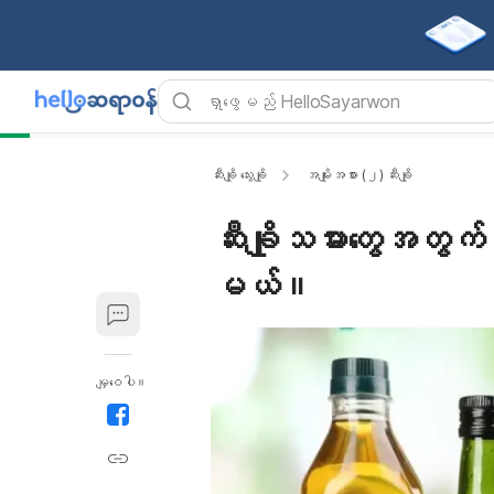
ဆီးချို သွေးချို
အမျိုးအစား (၂) ဆီးချို
ဆီးချိုသမားတွေအတွက် 
မယ်။
မျှဝေပါ။