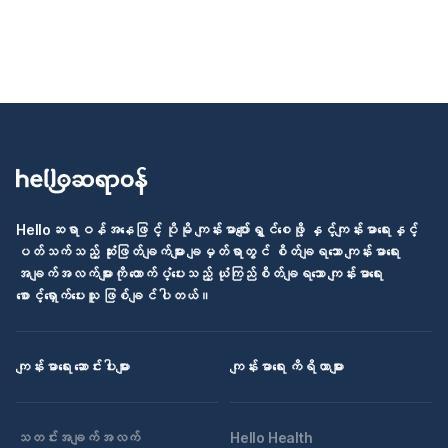
Helloဆရာဝန်အနေဖြင့် ပိုမို ကျန်းမာပျော်ရွှင်စေဖို့ နှင့်ကျန်းမာရေးနှင့်
ပတ်သက်သည့် ဆုံးဖြတ်ချက်များ ချမှတ်ရာတွင် စိတ်ချရသော ကျန်းမာရေး
အချက်အလက်များကို ထောက်ပံ့ပေးသည့် ယုံကြည်စိတ်ချရသော ကျန်းမာရေး
စောင့်ရှောက်ပေးသူ ဖြစ်ချင်ပါတယ်။
ကျန်းမာရေး ဆောင်းပါးများ
ကျန်းမာရေး ကိရိယာများ
သတင်းအချက်အလက်
Hello Health