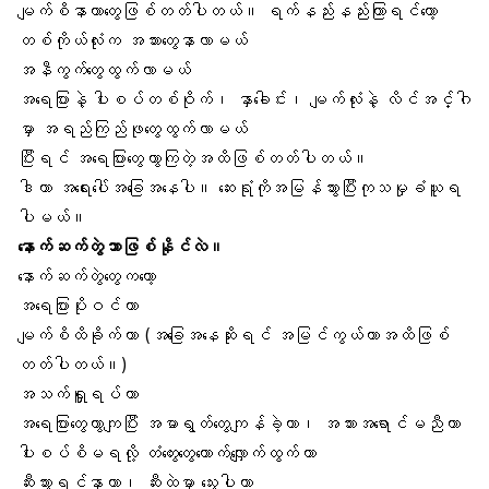
မျက်စိနာတာတွေဖြစ်တတ်ပါတယ်။ ရက်နည်းနည်းကြာရင်တော့
တစ်ကိုယ်လုံးက အသားတွေနာလာမယ်
အနီကွက်တွေထွက်လာမယ်
အရေပြားနဲ့ ပါးစပ်တစ်ဝိုက်၊ နှာခေါင်း၊ မျက်လုံးနဲ့ လိင်အင်္ဂါ
မှာ အရည်ကြည်ဖုတွေထွက်လာမယ်
ပြီးရင် အရေပြားတွေကွာကြတဲ့အထိဖြစ်တတ်ပါတယ်။
ဒါဟာ အရေးပေါ်အခြေအနေပါ။ ဆေးရုံကိုအမြန်သွားပြီး​ကုသမှုခံယူရ
ပါမယ်။
နောက်ဆက်တွဲဘာဖြစ်နိုင်လဲ။
​နောက်ဆက်တွဲတွေကတော့
အရေပြားပိုးဝင်တာ
မျက်စိထိခိုက်တာ (အခြေအနေဆိုးရင် အမြင်ကွယ်တာအထိဖြစ်
တတ်ပါတယ်။)
​အသက်ရှူရပ်တာ
အရေပြားတွေကွာကျပြီး အမာရွတ်တွေကျန်ခဲ့တာ၊ အသားအရောင်မညီတာ
ပါးစပ်စိမရလို့ တံတွေးတွေတောက်လျှောက်ထွက်တာ
ဆီးသွားရင်နာတာ၊ ဆီးထဲမှာ သွေးပါတာ