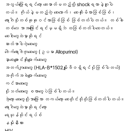
အလွယ်ပြောရရင်တော့
ဆေးဓာတ်မတည့်
လို့ shockရတာနဲ့တူပါ
တယ်။ ကိုယ်နဲ့မတည့်တဲ့ ဆေးသောက်၊ ဆေးထိုးမိတာဖြစ်ဖြစ်၊
ရောဂါပိုးတစ်ခုခုဝင်တာဖြစ်ဖြစ် ဖြစ်တတ်ပါတယ်။ တစ်ခါ
တစ်လေ ဘာအကြောင်းရင်းမှမရှိဘဲ ထဖြစ်တတ်ပါသေးတယ်။
ဆေးဝါးတွေထဲမှာဆိုရင်
ဆာလ်ဖာပါ
တဲ့ဆေးတွေ
ဂေါက်ရောဂါကုဆေးတွေ (ဥပမာ Allopurinol)
နှာစေးချောင်းဆိုးပျောက်ဆေးတွေ
အတက်ကျဆေးတွေ (HLA-B*1502မျိုးဗီဇရှိရင်ပိုဖြစ်ပါတယ်)
အကိုက်အခဲပျောက်ဆေးတွေ
ကင်ဆာဆေး
တွေ
ပိုးသတ်ဆေးတွေ စတာတွေပဲဖြစ်ပါတယ်။
အဲ့တော့ ဆေးတွေလို့သာပြောတာ တကယ်တော့ ဆေးတိုင်းလိုလိုဖြစ်တတ်ပါတယ်။
ရောဂါတွေထဲမှာဆိုရင်တော့
ရေယုန်
ဗိုင်းရပ်စ်
နမိုးနီးယား
HIV