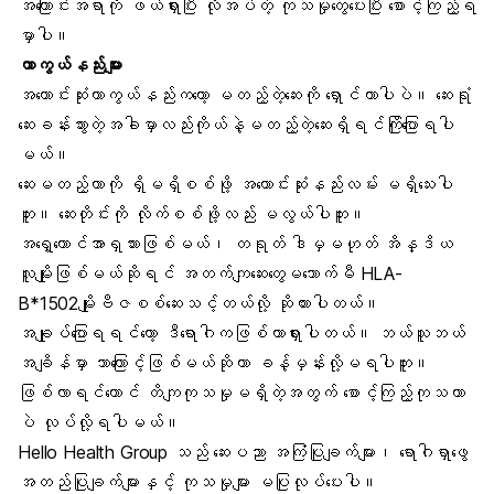
အကြောင်းအရာကို ဖယ်ရှားပြီး လိုအပ်တဲ့ ကုသမှုတွေပေးပြီး စောင့်ကြည့်ရ
မှာပါ။
ကာကွယ်နည်းများ
အကောင်းဆုံးကာကွယ်နည်းကတော့ မတည့်တဲ့ဆေးကို ရှောင်တာပါပဲ။ ဆေးရုံ
ဆေးခန်းသွားတဲ့အခါမှာလည်းကိုယ်နဲ့မတည့်တဲ့ဆေးရှိရင်ကြိုပြောရပါ
မယ်။
ဆေးမတည့်တာကို ရှိမရှိစစ်ဖို့ အကောင်းဆုံးနည်းလမ်း မရှိသေးပါ
ဘူး။ ဆေးတိုင်းကို လိုက်စစ်ဖို့လည်း မလွယ်ပါဘူး။
အရှေ့တောင်အာရှသားဖြစ်မယ်၊ တရုတ် ဒါမှမဟုတ် အိန္ဒိယ
လူမျိုးဖြစ်မယ်ဆိုရင် အတက်ကျဆေးတွေမသောက်မီ HLA-
B*1502မျိုးဗီဇစစ်ဆေးသင့်တယ်လို့ ဆိုထားပါတယ်။
အချုပ်ပြောရရင်တော့ ဒီရောဂါကဖြစ်တာရှားပါတယ်။ ဘယ်သူဘယ်
အချိန်မှာ ဘာ‌ကြောင့်ဖြစ်မယ်ဆိုတာ ခန့်မှန်းလို့မရပါဘူး။
ဖြစ်လာရင်တောင် တိကျကုသမှုမရှိတဲ့အတွက် ‌‌စောင့်ကြည့်ကုသတာ
ပဲ လုပ်လို့ရပါမယ်။
Hello Health Group သည် ဆေးပညာ အကြံပြုချက်များ၊ ရောဂါရှာဖွေ
အတည်ပြုချက်များနှင့် ကုသမှုများ မပြုလုပ်ပေးပါ။