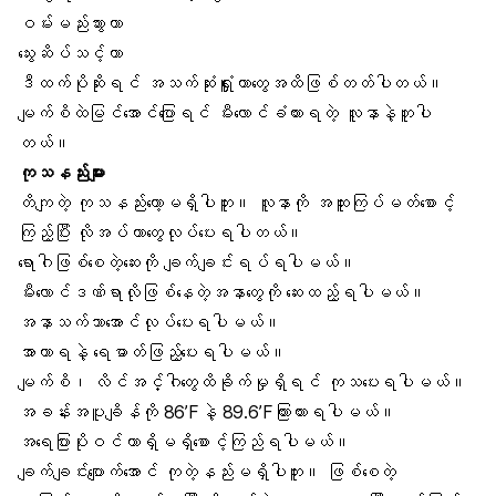
ဝမ်းမည်းသွားတာ
သွေးဆိပ်သင့်
တာ
ဒီထက်ပိုဆိုးရင် အသက်ဆုံးရှူံးတာတွေအထိဖြစ်တတ်ပါတယ်။
မျက်စိထဲမြင်အောင်ပြောရင် မီးလောင်ခံထားရတဲ့ လူနာနဲ့တူပါ
တယ်။
ကုသနည်းများ
တိကျတဲ့ ကုသနည်းတော့မရှိပါဘူး။ လူနာကို အထူးကြပ်မတ်စောင့်
ကြည့်ပြီး လိုအပ်တာတွေလုပ်ပေးရပါတယ်။
ရောဂါဖြစ်စေတဲ့ဆေးကို ချက်ချင်းရပ်ရပါမယ်။
မီးလောင်ဒဏ်ရာလိုဖြစ်နေတဲ့အနာတွေကို ဆေးထည့်ရပါမယ်။
အနာသက်သာအောင်လုပ်ပေးရပါမယ်။
အာဟာရနဲ့ ရေဓာတ်ဖြည့်ပေးရပါမယ်။
မျက်စိ၊ လိင်အင်္ဂါတွေထိခိုက်မှုရှိရင် ကုသပေးရပါမယ်။
အခန်းအပူချိန်ကို 86’Fနဲ့ 89.6’Fကြားထားရပါမယ်။
အရေပြားပိုးဝင်တာရှိမရှိစောင့်ကြည်ရပါမယ်။
ချက်ချင်းပျောက်အောင် ကုတဲ့နည်းမရှိပါဘူး။ ဖြစ်စေတဲ့