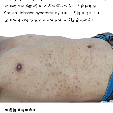
လမ်းကြောင်းတစ်လျှောက်)မှာ ဖြစ်တတ်ပါတယ်။ ဒီလိုဆိုးရွားတဲ့
Steven-Johnson syndrome ရောဂါက ဘာလို့ဖြစ်ရတာလဲ။
ဖြစ်လာရင်ရော ကုလို့ရပါ့မလားဆိုတာ ဆက်ကြည့်ရအောင်။
ဘာလို့ဖြစ်ရတာလဲ။