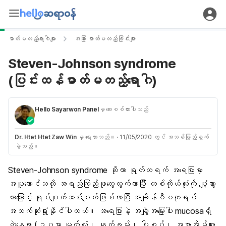
ဓာတ်မတည့်ရောဂါများ
အခြား ဓာတ်မတည့်ခြင်းများ
Steven-Johnson syndrome
(ပြင်းထန်ဓာတ်မတည့်ရောဂါ)
Hello Sayarwon Panel
မှ ဆေးစစ်ထားပါသည်
Dr. Htet Htet Zaw Win
မှ ရေးသားသည်။
·
11/05/2020 တွင် အသစ်ဖြည့်စွက်
ခဲ့သည်။
Steven-Johnson syndrome
ဆိုတာ ရုတ်တရက် အရေပြားမှာ
အပူလောင်သလို အရည်ကြည်ဖုတွေထွက်လာပြီး တစ်ကိုယ်လုံးကို ပျံ့သွား
တာကြောင့် ရုပ်ပျက်ဆင်းပျက်ဖြစ်လာပြီး အချိန်မီမကုရင်
အသက်ဆုံးရှုံးနိုင်ပါတယ်။ အရေပြားနဲ့ အချွဲအမြှေးပါး mucosaရှိ
တဲ့နေရာ (ဥပမာ မျက်လုံး၊ နှုတ်ခမ်း၊ ပါးစပ်၊ အစာအိမ်အူ