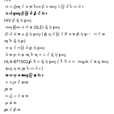
အသည်းရောင်အသားဝါအေပိုး
စတာတွေပဲဖြစ်ပါတယ်။
ဘယ်သူတွေပိုဖြစ်နိုင်လဲ။
HIVပိုးရှိတဲ့သူတွေ
အရေပြားလေးဖက်နာ
(SLE)ရှိတဲ့သူတွေ
ကိုယ်ခံအားနည်းတဲ့သူတွေ (ရိုးတွင်းခြင်ဆီအစားထိုးတဲ့သူ၊ ကင်ဆာ
ရောဂါရှိတဲ့သူ)
အရင်ကဖြစ်ဖူးတဲ့သူတွေ
မိသားစုထဲမှာ ရောဂါရာဇဝင်ရှိတဲ့သူတွေ
HLA-B*1502မျိုးဗီဇရှိတဲ့သူတွေ (ဒီဗီဇက အရှေ့တောင်အာရှသားတွေ
မှာတွေ့ရတာ များပါတယ်။)
ဘာလက္ခဏာတွေပြမှာလဲ။
စစချင်းမှာတော့
ဖျားတာ
လည်ပင်းနာတာ
နုန်းတာ
ချောင်းဆိုးတာ