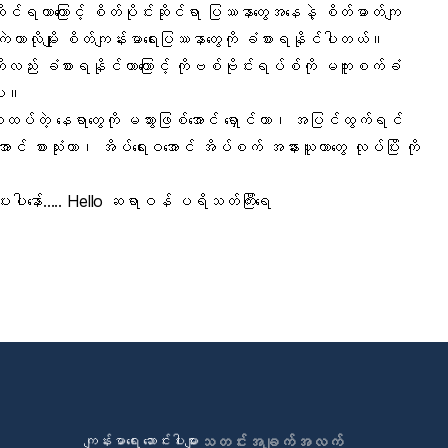
ထိုင်ရတာကြောင့် စိတ်ပိုင်းဆိုင်ရာ ပြဿနာတွေအနေနဲ့
စိတ်ဓာတ်ကျ
ာလိုမျိုး
စိတ်ကျန်းမာရေးပြဿနာ
တွေကို ခံစားရနိုင်ပါတယ်။
ိုလည်း ခံစားရနိုင်တာကြောင့်
ကိုဗစ်ဗိုင်းရပ်စ်
ကို မကူးစက်ခံ
ပါ။
ထပ်တဲ့ နေရာတွေကို မသွားဖြစ်အောင် ရှောင်တာ၊ အပြင်ထွက်ရင်
ာင် စားသုံးတာ၊ အိပ်ရေးဝအောင် အိပ်စက် အနားယူတာတွေ လုပ်ပြိး
ကို
်ပေးပါနော်….. Hello ဆရာဝန် ပရိသတ်ကြီးရေ
ကျန်းမာရေး ဆောင်းပါးများ
သတင်းအချက်အလက်