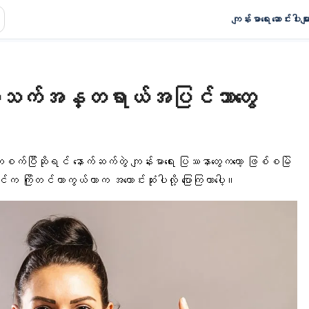
ကျန်းမာရေး ဆောင်းပါးမျာ
် အသက်အန္တရာယ်အပြင်ဘာတွေ
ကူးစက်ပြီဆိုရင် နောက်ဆက်တွဲ ကျန်းမာရေး ပြဿနာတွေကတော့ ဖြစ်စမြဲ
်က ကြိုတင်ကာကွယ်တာက အကောင်းဆုံးပါလို့ ပြောကြတာပေါ့။