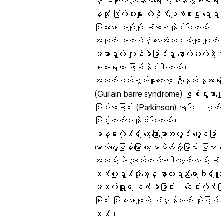
မှာ အခုလို ကျန်းမာရေး ပြဿနာတွေခံစားရ
နှလုံး ကြွက်သား
များ ထိခိုက်ပျက်စီးပြီး ရ
ပြဿနာ
အမျိုးမျိုး ခံစားရနိုင်ပါတယ်
အဆုတ် အတွင်းရှိ လေအိတ်ငယ်များ ပျက်စီး
အမာရွတ် ကျန်ခဲ့ခြင်းရဲ့ နောက်ဆက်တွဲ
ခံစားရတာ ဖြစ်နိုင်ပါတယ်။
အသက်ငယ်ရွယ်သူတွေမှာ
ဦးနှောက်နဲ့အာရ
(Guillain barre syndrome) ဖြစ်ပွား
ဖြစ်ပွားခြင်း (Parkinson) ရောဂါ၊
မှတ်ဉ
မြင့်တက်စေနိုင်ပါတယ်။
ခန္ဓာကိုယ်ရှိ
သွေးကြောများ
အတွင်း သွေးခဲခြင်း
ထောက်သွေးပြန်​ကြော သွေးခဲပိတ်ဆို့ခြင်း 
အသည်း နဲ့ ကျောက်ကပ်ရောဂါတွေကိုလည်း 
သက်ကြီးရွယ်အိုတွေနဲ့
နာတာရှည်ရောဂါ
ရှိသ
အသက်ရှူရ ခက်ခဲခြင်း၊
ခေါင်းကိုက်ခ
ခြင်း
ပြဿနာများကို ပုံမှန်ထက် ပိုပြင်
တယ်။