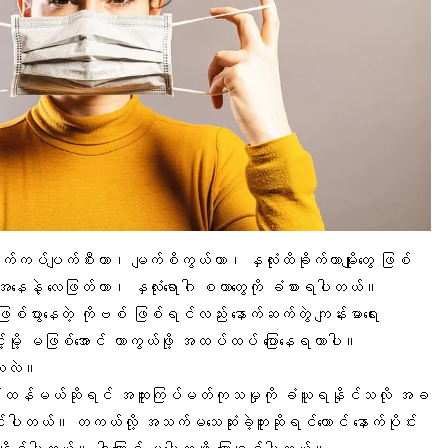
ောက်ကပ်ပျက်စီးတာ၊ မျက်စိကွယ်တာ၊ နှလုံးထိခိုက်တာမျိုးတွေ ဖြစ်
ွဲ အနေနဲ့ လေဖြတ်တာ၊ နှလုံးရောဂါ စတာတွေကို ခံစားရပါတယ်။
ြစ်ပွားနေတဲ့ ကိုဗစ် ဖြစ်ရင်လည်း နောက်ဆက်တွဲ ကျန်းမာရေး
့်မို့ မဖြစ်အောင် ကာကွယ်ဖို့ အထပ်ထပ် ပြောနေရတာပါ။
င်သလဲ။
ပြင်းထန်မယ်ဆိုရင် အထူးကြပ်မတ်ကုသမှုကို ခံယူရနိုင်သလို အခ
ပါတယ်။ တကယ်လို့ အသက်မသေဆုံးခဲ့ဘူးဆိုရင်တောင် နောက်ပိုင်း