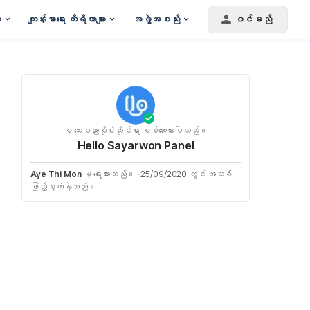
း
ကျန်းမာရေး ကိရိယာများ
အဖွဲ့အစည်း
ဝင်မည်
မှ ဆေးပညာပိုင်းဆိုင်ရာ စစ်ဆေးထားပါသည်။
Hello Sayarwon Panel
Aye Thi Mon
မှ ရေးသားသည်။
·
25/09/2020 တွင် အသစ်
ဖြည့်စွက်ခဲ့သည်။