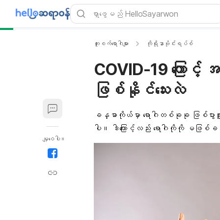
ကူးစက်ရောဂါများ
ကိုရိုနာဗိုင်းရပ်စ်
COVID-19 ကြောင့
ဖြစ်နိုင်သေးလဲ
ခန္ဓာကိုယ်
မှာ ရောဂါတစ်ခုခု ဖြစ်ပွား
ပါ။ ဒါ​ကြောင့်လည်း ရောဂါကိုကို မဖြစ်ခင
မျှဝေပါ။