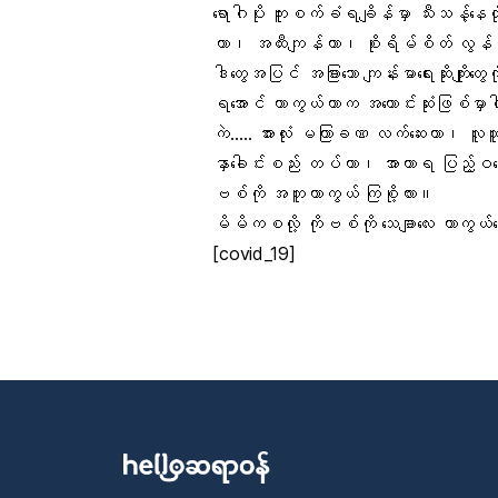
ရောဂါပိုး ကူးစက်ခံရချိန်မှာ သီးသန့်နေ
တာ၊ အထီးကျန်တာ၊ စိုးရိမ်စိတ် လွန်ကဲတ
ဒါတွေအပြင် အခြားသော
ကျန်းမာရေးဆိုးကျိုးတွေ
က
ရအောင် ကာကွယ်တာက အကောင်းဆုံးဖြစ်မှာ
ကဲ….. အားလုံး မကြာခဏ
လက်ဆေး
တာ၊ လူထူ
နှာခေါင်းစည်း
တပ်တာ၊
အာဟာရ
ပြည့်ဝအေ
ဗစ်
ကို အတူကာကွယ် ကြစို့လား။
မိမိကစလို့ ကိုဗစ်ကို သေချာလေး ကာကွယ
[covid_19]