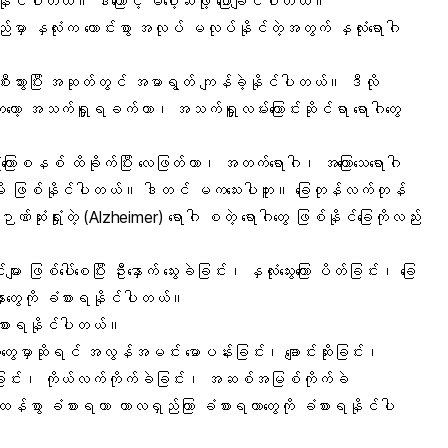
နိုင်ပါတယ်။ ဒါကြောင့် မပေါ့ဆဖို့ ပြောချင်ပါတယ်။
ေရှည်မှာ နှလုံးက ကောင်းစွာ အလုပ် မလုပ်နိုင်တဲ့အတွက်
နှလုံးရောဂါ
သွားပြီး
အဆုတ်တွင် အမာရွတ်
ကျန်ခဲ့နိုင်ပါတယ်။ ဒီလို
ကတော့ အသက်ရှူရခက်တာ၊ အသက်ရှူလမ်းကြောင်းဆိုင်ရာ ရောဂါတွေ
ုံကြောစနစ်
ထိခိုက်ပြီး လေဖြတ်တာ၊ အတက်ရောဂါ၊ အကြောသေရောဂါ
တာမျိုး ဖြစ်နိုင်ပါတယ်။ ဒါတင် မကသေးပါဘူး။ ခြေတုန်လက်တုန်
ာဏ်ဆုံးရှုံး
တဲ့ (Alzheimer) ရောဂါ စတဲ့ ရောဂါတွေ ဖြစ်နိုင်ခြေကိုလည်း
များ ဖြစ်ပေါ်စေပြီး
ဦးနှောက်
သွေးခဲခြင်း၊ နှလုံးသွေးကြော ပိတ်ခြင်း၊ ခြေ​
ပြဿနာတွေကို ခံစားရနိုင်ပါတယ်။
ခံစားရနိုင်ပါတယ်။
ူတွေမှာဆိုရင် အလွန်အမင်း မောပန်းခြင်း၊
ချောင်းဆိုးခြင်း
၊
ြင်း
၊ ကိုယ်လက်ကိုက်ခဲခြင်း၊
အဆစ်အမြစ်ကိုက်ခဲ
းထန်စွာ ခံစားရတာ ကာလရှည်ကြာ ခံစားရတာတွေကို ခံစားရနိုင်ပါ