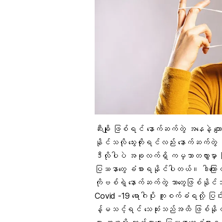
ဆီးချို ဖြစ်ရင် နောက်ဆက်တွဲ အနေနဲ့ ကျ
နိုင်သလို သွေးတိုးရင်လည်း နောက်ဆက်တ
ဒီလိုပါပဲ အခုလက်ရှိ ကမ္ဘာတလွှားမှာ ဖ
ပြဿနာတွေ ခံစားရနိုင်ပါတယ်။ ဒါကြောင
ကိုဗစ်ရဲ့ နောက်ဆက်တွဲ ဘာတွေဖြစ်နို
Covid -19
ရောဂါပိုး ကူးစက်ခံရလို့ 
န့်မသင့်ရင် သေဆုံးသည်အထိ ဖြစ်နိုင်