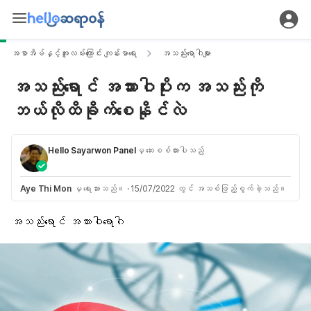
အစာအိမ်နှင့်အူလမ်းကြောင်း ကျန်းမာရေး
အသည်းရောဂါများ
အသည်းရောင် အသားဝါပိုးက အသည်းကို
ဘယ်လိုထိခိုက်စေနိုင်လဲ
Hello Sayarwon Panel
မှ ဆေးစစ်ထားပါသည်
Aye Thi Mon
မှ ရေးသားသည်။
·
15/07/2022 တွင် အသစ်ဖြည့်စွက်ခဲ့သည်။
အသည်းရောင် အသားဝါရောဂါ