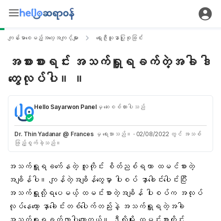
ကျန်းမာစေမည့်အလေ့အကျင့်များ
ရှေးဦးသူနာပြုစုခြင်း
အစားစားရင်း အသက်ရှူရခက်တဲ့အခါ ဒါ
တွေလုပ်ပါ။ ။
Hello Sayarwon Panel
မှ ဆေးစစ်ထားပါသည်
Dr. Thin Yadanar @ Frances
မှ ရေးသားသည်။
·
02/08/2022 တွင် အသစ်
ဖြည့်စွက်ခဲ့သည်။
အသက်ရှူရခက်ေ
နတဲ့ လူတိုင်း စိတ်ညစ်ရတာ ထမင်စားတဲ့
အချိန်ပါ။ ကျန်တဲ့အချိန်တွေမှာ ပါးစပ် နှာခေါင်းပေါင်းပြီး
အသက်ရှူလို့ရပေမယ့် ထမင်းစားတဲ့အချိန် ပါးစပ်က အလုပ်
လုပ်နေတော့ နှာခေါင်းတစ်ပေါက်တည်းနဲ့
အသက်ရှူ
ရတဲ့အခါ
အသက်ရှူရခက်
လာပါတော့တယ်။ ဒီလိုမျိုး ထမင်းစားတိုင်း