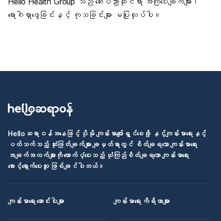
Hello Health Group သည် ဆေးပညာဆိုင်ရာ အကြံပေးချက်များ၊
ရောဂါရှာဖွေခြင်းနှင့် ကုသခြင်းများ မပြုလုပ်ပါ။
Helloဆရာဝန်အနေဖြင့် ပိုမို ကျန်းမာပျော်ရွှင်စေဖို့ နှင့်ကျန်းမာရေးနှင့်
ပတ်သက်သည့် ဆုံးဖြတ်ချက်များ ချမှတ်ရာတွင် စိတ်ချရသော ကျန်းမာရေး
အချက်အလက်များကို ထောက်ပံ့ပေးသည့် ယုံကြည်စိတ်ချရသော ကျန်းမာရေး
စောင့်ရှောက်ပေးသူ ဖြစ်ချင်ပါတယ်။
ကျန်းမာရေး ဆောင်းပါးများ
ကျန်းမာရေး ကိရိယာများ