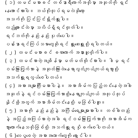
( ၁) ထမင်းမစားခင် တစ်နာရီလောက်အလိုမှာ
အဆုတ်
ကို ရှင်း
နေအောင်ထားပါ။ ဘယ်လိုလုပ်ရမလဲဆိုတော့
အသက်ကို ပြင်းပြင်းရှိုက်ရှူပါ။
လည်ချောင်
းထဲမှာ သလိပ်ရှိရင်ထုတ်ပါ။
ရင်ဘတ်ကိုနည်းနည်း ပုတ်ပေးပါ။
ပန်းနာရင်ကြပ်
သမားတွေဆိုရင် ရှူဆေးရှူလို့ရပါတယ်။
( ၂ ) ထမင်းမစားခင် ခဏလောက် အနားယူလိုက်ပါ။
( ၃ ) ထမင်းစားတဲ့အချိန်မှာ မတ်မတ်ထိုင်စားပါ။ ဒါမှ
ရင်
ဝမ်းခြားကြွက်သား
နဲ့ အဆုတ်ကြားထဲနေရာလွတ်ကျယ်ကျယ်ရသွားလို့
အသက်ရှူရလွယ်စေပါတယ်။
( ၄) အစားအများကြီးမစားပါနဲ့။
အစာအိမ်
က ပြည့်တင်းနေတဲ့အခါ
အဆုတ်
နဲ့ ရင်ဝမ်းခြားကြွက်သားတို့နေရာကျယ်ကျယ် အလုပ်လုပ်
နိုင်ဖို့အတွက် အစာအိမ်တင်းနေလို့ မဖြစ်ပါဘူး။
( ၅ ) အစာကို နည်းနည်းနဲ့ အကြိမ်ရေများများစားပါ။ တစ်ခါတည်း
နဲ့ အပြည့်အကြပ်စားတဲ့အခါ
ရင်ဝမ်းခြားကြွက်သား
ကို အစာအိမ်က
သွားထောက်နေသလိုဖြစ်လို့ အသက်ရှူရ ပိုခက်စေပါတယ်။
( ၆ )လေပွစေတဲ့ အစားအသောက်တွေကို ရှောင်ပါ။