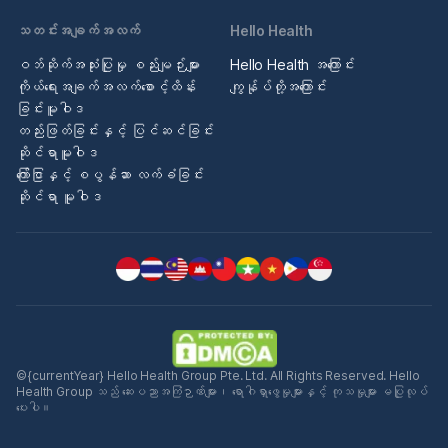
သတင်းအချက်အလက်
Hello Health
ဝဘ်ဆိုက်အသုံးပြုမှု စည်းမျဉ်းများ
Hello Health အကြောင်း
ကိုယ်ရေးအချက်အလက်စောင့်ထိန်း
ကျွန်ုပ်တို့အကြောင်း
ခြင်းမူဝါဒ
တည်းဖြတ်ခြင်းနှင့် ပြင်ဆင်ခြင်း
ဆိုင်ရာမူဝါဒ
ကြော်ငြာနှင့် စပွန်ဆာ လက်ခံခြင်း
ဆိုင်ရာ မူဝါဒ
©{currentYear} Hello Health Group Pte. Ltd. All Rights Reserved. Hello
Health Group သည် ဆေးပညာအကြံဉာဏ်များ၊ ရောဂါရှာဖွေမှုများနှင့် ကုသမှုများ မပြုလုပ်
ပေးပါ။