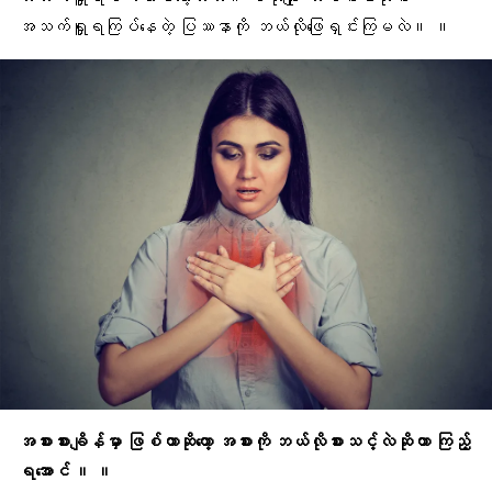
အသက်ရှူရကြပ်နေတဲ့ ပြဿနာကို ဘယ်လိုဖြေရှင်းကြမလဲ။ ။
အစားစားချိန်မှာ ဖြစ်တာဆိုတော့ အစားကို ဘယ်လိုစားသင့်လဲဆိုတာ ကြည့်
ရအောင် ။ ။