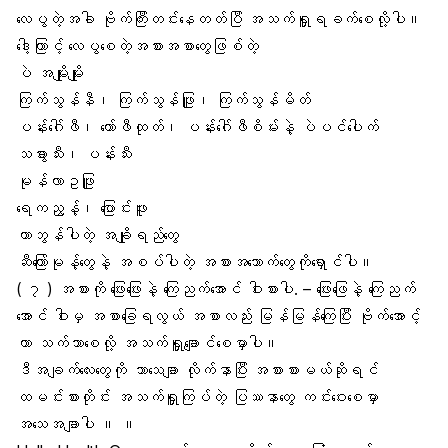
လေပွ
တဲ့အခါ ဗိုက်ကြီးတင်းနေတတ်ပြီ အသက်ရှူရခက်စေလို့ပါ။
ဒါေ့ကြာင့် လေပွစေတဲ့အစားအစာတွေဖြစ်တဲ့
ပဲ အမျိုးမျိုး
ကြက်သွန်နီ
၊ ကြက်သွန်ဖြူ၊ ကြက်သွန်မိတ်
ပန်းဂေါ်ဖီ၊ ကော်ဖီထုတ်၊ ပန်းဂေါ်ဖီစိမ်းနဲ့ ပဲပင်ပေါက်
သခွားသီ
း၊ ပန်းသီး
မုန်လာဥဖြူ
ရေကညွန့်၊ ပြောင်းဖူး
ကာဘွန်ပါတဲ့ အချိုရည်တွေ
ဆီကြော်မုန်
့တွေနဲ့ အစပ်ပါတဲ့ အစားအသောက်တွေကိုရှောင်ပါ။
( ၇ ) အစားကို ဖြေးဖြေးနဲ့
ကြေညက်အောင်
ဝါးစားပါ. – ဖြေးဖြေနဲ့ ကြေညက်
အောင် ဝါးမှ အစာခြေရလွယ် အစာလည်း မြန်မြန်ကြေပြီး ဗိုက်အောင့်
တာ သက်သာစေလို့ အသက်ရှူချောင်စေမှာပါ။
ဒီအချက်လေးတွေကို သာသေချာ လိုက်နာပြီး အစားစားမယ်ဆိုရင်
ထမင်းစားတိုင်း အသက်ရှူကြပ်တဲ့ ပြဿနာတွေ ကင်းဝေးစေမှာ
အသေအချာပါ ။ ။