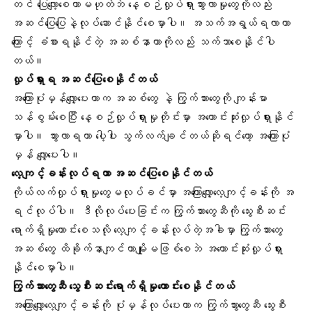
တင် ပြေလျော့စေတာမဟုတ်ဘဲ
နေ့စဉ်လှုပ်ရှားသွားလာမှုတွေ
ကိုလည်း
အဆင်ပြေပြေနဲ့လုပ်ဆောင်နိုင်စေမှာပါ။
အသက်အရွယ်ရလာတာ
ကြောင့် ခံစားရနိုင်တဲ့ အဆစ်နာတာ
ကိုလည်း သက်သာစေနိုင်ပါ
တယ်။
လှုပ်ရှားရ အဆင်ပြေစေနိုင်တယ်
အကြောပုံမှန်လျှော့ပေးတာက
အဆစ်တွေ
နဲ့ ကြွက်သားတွေကို ကျန်းမာ
သန်စွမ်းစေပြီး နေ့စဉ်လှုပ်ရှားမှုတိုင်းမှာ အကောင်းဆုံးလှုပ်ရှားနိုင်
မှာပါ။ သွားလာရတာ ပေါ့ပါး သွက်လက်ချင်တယ်ဆိုရင်တော့ အကြောပုံ
မှန် လျှော့ပေးပါ။
လေ့ကျင့်ခန်း
လုပ်ရတာ အဆင်ပြေစေနိုင်တယ်
ကိုယ်လက်လှုပ်ရှားမှုတွေ
မလုပ်ခင်မှာ အကြောလျှော့လေ့ကျင့်ခန်းကို အ
ရင်လုပ်ပါ။ ဒီလိုလုပ်ပေးခြင်းက ကြွက်သားတွေဆီကို
သွေးစီးဆင်း
ရောက်ရှိမှု
ကောင်းစေသလို လေ့ကျင့်ခန်းလုပ်တဲ့အခါမှာ ကြွက်သားတွေ
အဆစ်တွေ ထိခိုက်နာကျင်တာမျိုးမဖြစ်စေဘဲ အကောင်းဆုံးလှုပ်ရှား
နိုင်စေမှာပါ။
ကြွက်သားတွေဆီ သွေစီးဆင်းရောက်ရှိမှုကောင်းစေနိုင်တယ်
အကြောလျှော့လေ့ကျင့်ခန်းကို ပုံမှန်လုပ်ပေးတာက ကြွက်သွားတွေဆီ သွေးစီး