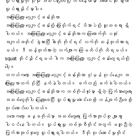
လှုပ်ရှားမှုကို ပိုမို အဆင်ပြေစေပြီး တစ်နေ့တာမှာ အကောင်းဆုံး သွားလာ
လှုပ်ရှားနိုင်မှာပါ။
အကြောဖြေလျှော့ လေ့ကျင့်ခန်းဆိုတာ
အကြောဖြေလျှော့ လေ့ကျင့်ခန်းလို့ ပြောလိုက်ရင် သိသားပဲလို့ ယူဆစရာ ရှိ
ပါတယ်။ အကြောဖြေလျှော့ လေ့ကျင့်ခန်းဆိုတာက ခြေထောက်ကို ပခုံး
အကျယ်အတိုင်း ခွဲထားပြီး ခါးကို ကိုင်းရင်း လက်ကို ဆန့်ထုတ်ထားရ
မယ်။ ဒီ ဆန့်ထုတ်ထားတဲ့ လက်ဖျားက ခြေမထိပ်ကို ထိရမယ်။
squat
ထိုင်နိုင်ရမယ် ဒါက အကြောဖြေလျှော့ လ့ကျင့်ခန်းတွေရယ်လို့
ပေါ့။
တကယ်ကတော့ အကြောဖြေလျှော့ လေ့ကျင့်ခန်းဆိုတာ ပုံမှန် လုပ်နေကျ အ
ကြောလျှေ့တာထက် ပိုပြီး နက်နဲပါတယ်။ ခက်လည်း ခက်ခဲပါတယ်။
အကြောဖြေလျှော့ လေ့ကျင့်ခန်းဆိုတာက တစ်ကိုယ်လုံးမှာ ရှိတဲ့ ကြွက်သားတွေရော
အဆစ်တွေ
ကိုပါ ပြေလျော့စေပြီး လှုပ်ရှားမှု ကောင်းစေဖို့ ဟန်ချက်ညီစေဖို့
လုပ်ဆောင်ပေးပါတယ်။
သဘောကတော့ ခန္ဓကိုယ်မှာ အဆစ်တွေရော ကြွက်သားအုပ်စု များစွာ
ပါဝင်နေ ပါတယ်။ လှုပ်ရှားမှု တစ်ခုစီတိုင်းအတွက် မတူညီတဲ့
ကြွက်သားအုပ်စုတွေ လှုပ်ရှားရပါတယ်။ ဒီလို လုပ်ဆောင်မှုတိုင်း