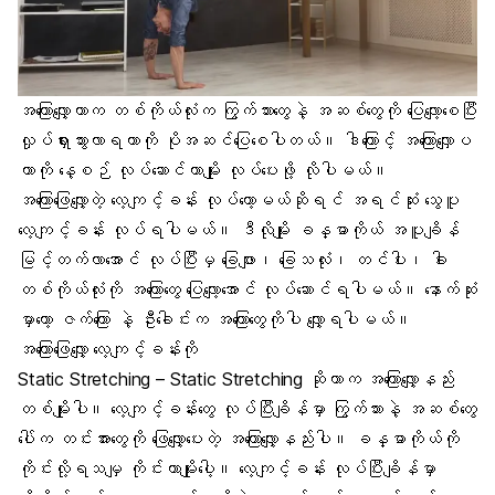
အကြောလျှော့တာက တစ်ကိုယ်လုံးက ကြွက်သားတွေနဲ့
အဆစ်တွေကို ပြေလျော့စေ
ပြီး
လှုပ်ရှားသွားလာရတာကို ပိုအဆင်ပြေစေပါတယ်။ ဒါကြောင့် အကြောလျှောပ
တာကို နေ့စဉ် လုပ်ဆောင်တာမျိုး လုပ်ပေးဖို့ လိုပါမယ်။
အကြောဖြေလျှော့တဲ့ လေ့ကျင့်ခန်း လုပ်တော့မယ်ဆိုရင် အရင်ဆုံး သွေပူ
လေ့ကျင့်ခန်း လုပ်ရပါမယ်။ ဒီလိုမျိုး ခန္ဓာကိုယ် အပူချိန်
မြင့်တက်လာအောင် လုပ်ပြီးမှ ခြေဖျား၊ ခြေသလုံး၊ တင်ပါး၊ ခါး
တစ်ကိုယ်လုံးကို အကြောတွေ ပြေလျော့အောင် လုပ်ဆောင်ရပါမယ်။ နောက်ဆုံး
မှာတော့ ဇက်ကြော နဲ့ ဦးခေါင်းက အကြောတွေကိုပါ လျှော့ရပါမယ်။
အကြောဖြေလျှော့ လေ့ကျင့်ခန်းကို
Static Stretching – Static Stretching ဆိုတာက အကြောလျှော့နည်း
တစ်မျိုးပါ။ လေ့ကျင့်ခန်းတွေ လုပ်ပြီးချိန်မှာ ကြွက်သားနဲ့ အဆစ်တွေ
ပေါ်က တင်းအားတွေကို ဖြေလျှော့ပေးတဲ့ အကြောလျှော့နည်းပါ။ ခန္ဓာကိုယ်ကို
ကိုင်းလို့ရသမျှ ကိုင်းတာမျိုးပေါ့။ လေ့ကျင့်ခန်း လုပ်ပြီးချိန်မှာ