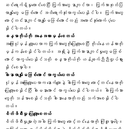
ဆင်းရောက်ရှိမှုကောင်းစေပြီး ကြွက်သားတွေ နာကျင်တာ၊ ကြွက်သားစုတ်ပြဲ
တာမျိုးတွေ မဖြစ်အောင် အထိရောက်ဆုံးကာကွယ်ပေးနိုင်ပါ။ ကြွက်သားတွေ
တောင့်တင်းနာကျင်တာမျိုးမဖြစ်အောင်လည်း အကောင်းဆုံးထောက်ပံ့ပေး
နိုင်ပါတယ်။
ခန္ဓာကိုယ်
ကို အနေအထားမှန်စေတယ်
အကြောပုံမှန် လျှော့ပေးတာက ကြွက်သားတွေကိုပြေလျော့စေပြီး ကိုယ်နေဟန်ထားကို
မှန်ကန်စေနိုင်ပါတယ်။ အရိုးနဲ့ ကြွက်သားနာကျင်မှုတွေမဖြစ်
အောင် ကာကွယ်ပေးနိုင်သလို ခန္ဓာကိုယ်ကို ဟန်ချက်ညီညီလှုပ်ရှား
နိုင်စေမှာပါ။
ခါးနာ
တာမျိုးမဖြစ်အောင် ကာကွယ်ပေးတယ်
ပုံမှန်အကြောလျှော့ပေးတာက နောက်ကျောနဲ့ ခါးကြွက်သားတွေ တောင့်တင်းနေတာကို
ပြေလျော့စေနိုင်ပြီး ခါးမနာအောင် ကာကွယ်ပေးနိုင်ပါတယ်။ ခါးကြွက်သား
တွေကို သန်မာစေနိုင်သလို ခါးနာနေတာကိုလည်း သက်သာစေနိုင်ပါ
တယ်။
စိတ်ဖိစီးမှု
ပြေလျော့စေတယ်
စိတ်ဖိစီးမှုများတဲ့အခါ ကြွက်သားတွေ တောင့်တင်းနေတာကို ကြုံဖူးမှာပေါ့။