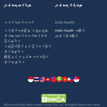
ကျန်းမာရေး ဆောင်းပါးများ
ကျန်းမာရေး ကိရိယာများ
သတင်းအချက်အလက်
Hello Health
ဝဘ်ဆိုက်အသုံးပြုမှု စည်းမျဉ်းများ
Hello Health အကြောင်း
ကိုယ်ရေးအချက်အလက်စောင့်ထိန်း
ကျွန်ုပ်တို့အကြောင်း
ခြင်းမူဝါဒ
တည်းဖြတ်ခြင်းနှင့် ပြင်ဆင်ခြင်း
ဆိုင်ရာမူဝါဒ
ကြော်ငြာနှင့် စပွန်ဆာ လက်ခံခြင်း
ဆိုင်ရာ မူဝါဒ
©{currentYear} Hello Health Group Pte. Ltd. All Rights Reserved. Hello