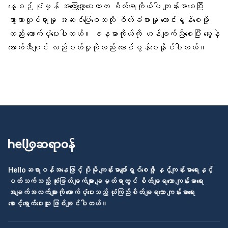
နေ့စဉ် ပုံမှန် အကြောလျှော့ပေးတာက
စိတ်ရောကိုယ်ပါ ကျန်းမာ
စေပြီး
သွားလာလှုပ်ရှားမှု အဆင်ပြေစေသလို
စိတ်ခံစားမှု ကောင်းမွန်စေဖို့
လည်း ထောက်ပံ့ပေးပါတယ်။ ခန္ဓာကိုယ်ကို ဟန်ချက်ညီစေပြီး သွေးနဲ့
အောက်ဆီဂျင် လည်ပတ်မှုကိုလည်း ကောင်းမွန်စေနိုင်ပါတယ်။
Helloဆရာဝန်အနေဖြင့် ပိုမို ကျန်းမာပျော်ရွှင်စေဖို့ နှင့်ကျန်းမာရေးနှင့်
ပတ်သက်သည့် ဆုံးဖြတ်ချက်များ ချမှတ်ရာတွင် စိတ်ချရသော ကျန်းမာရေး
အချက်အလက်များကို ထောက်ပံ့ပေးသည့် ယုံကြည်စိတ်ချရသော ကျန်းမာရေး
စောင့်ရှောက်ပေးသူ ဖြစ်ချင်ပါတယ်။