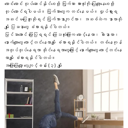
ကောင်းကောင်း လုပ်ဆောင်နိုင်စေဖို့ ကြွက်သား အားလုံးကို ပြေလျော့နေစေဖို့
လုပ်ဆောင်ရပါမယ်။ ကြွက်သားတွေက တင်းနေမယ်။ လှုပ်ရှားရ
အဆင်မပြေဘူးဆိုရင် ကြွက်သားနာကျင်တာ၊ အဆစ်ထဲက နာတာလို
မျိုး ပြဿနာတွေ ခံစားရနိုင်ပါတယ်။
မြင်သာအောင် ပြောပြရရင် ခြေသလုံးကြောက တောင့်နေတာ၊ ခါးနာတာ၊
နောက်ကျောတွေ တောင့်တင်းနေတာမျိုး ခံစားရနိုင်ပါတယ်။ တစ်နေကုန်
အလုပ်လုပ်နေရတာ ထိုင်နေရတာတွေကြောင့် နောက်ကျောတွေ တောင့်တင်းနေ
တာမျိုး ခံစားရနိုင်ပါတယ်။
အကြောဖြေလျှော့ လေ့ကျင့်ခန်း (၃) မျိုး