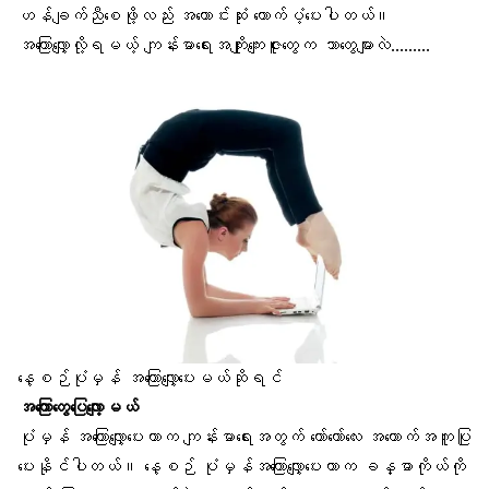
ဟန်ချက်ညီစေဖို့လည်း အကောင်းဆုံး ထောက်ပံ့ပေးပါတယ်။
အကြောလျှော့လို့ရမယ့်
ကျန်းမာရေးအကျိုးကျေးဇူးတွေ
က ဘာတွေများလဲ………
နေ့စဉ်ပုံမှန် အကြောလျှော့ပေးမယ်ဆိုရင်
အကြောတွေပြေလျော့မယ်
ပုံမှန် အကြောလျှော့ပေးတာက ကျန်းမာရေးအတွက် တော်တော်လေး အထောက်အကူပြု
ပေးနိုင်ပါတယ်။ နေ့စဉ် ပုံမှန်အကြောလျှော့ပေးတာက ခန္ဓာကိုယ်ကို