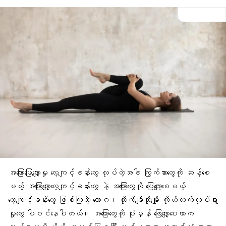
အ​ကြောဖြေလျှော့မှု လေ့ကျင့်ခန်းတွေ လုပ်တဲ့အခါ ကြွက်သားတွေကို ဆန့်စေ
မယ့် အကြောလျှော့လေ့ကျင့်ခန်းတွေ နဲ့ အကြောတွေကို ပြေလျော့စေမယ့်
လေ့ကျင့်ခန်းတွေ ဖြစ်ကြတဲ့
ယောဂ
၊ ထိုက်ချိလိုမျိုး ကိုယ်လက်လှုပ်ရှား
မှုတွေ ပါဝင်နေပါတယ်။ အကြောတွေကို ပုံမှန် ဖြေလျှော့ပေးတာက