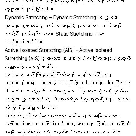
ထိခိုက်ဒဏ်ရာရတာ နည်းစေဖို့နဲ့ လေ့ကျင့်ခန်း မလုပ်ခင်မှာ
သွေးပူအောင် လုပ်ကြတာပါ။
Dynamic Stretching – Dynamic Stretching က ကြွက်သား
အုပ်စုအချို့အပေါ်မှာ အဓိက အားပြုပြီး လုပ်တာပါ။ အင်အားကို
ထည့်ပြီး လုပ်ရပါတယ်။ Static Stretching နဲ့တော့
ဆန့်ကျင်ဘက်ပါ။
Active Isolated Stretching (AIS) – Active Isolated
Stretching (AIS) ဆိုတာကတော့ ခန္ဓာကိုယ်က ​ကြွက်သားအုပ်စုတွေကို
ဖြေလျှော့ပေးတဲ့ လေ့ကျင့်ခန်းပါ။
အဓိကထား အကြောဖြေလျှော့မယ့် ကြွက်သားကို ဆန့်ထုတ်ပြီး ၁၅
စက္ကန့် ကနေ စက္ကန့် ၆၀ ကြာတဲ့အထိ ပုံစံကို ထိန်းပြီး နေရ
ပါမယ်။ တစ်ချက် သတိထားရမှာက ဒီလို လေ့ကျင့်ခန်း လုပ်နေ
စဉ်မှာ ကြွက်သားတွေဆီ သွေး နဲ့ အောက်ဆီဂျင်တွေ ရောက်ရှိစေဖို့ အသက်
ကို မှန်မှန်ရှူရပါမယ်။
ဒီလို ပုံမှန် လုပ်ဆောင်ပေးတာက ရုတ်တရက် အကြောညပ်တာ၊
အကြောတင်တာ
တွေကို မဖြစ်စေဖို့ ကာကွယ်ပေးသလို ကြွက်သားဒဏ်ဖြစ်
တာမျိုး မဖြစ်စေဖို့လည်း ကာကွယ်ပေးပါတယ်။ ခန္ဓာကိုယ်ကို