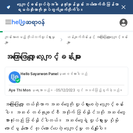
လေ့ကျင့်ခန်းလုပ်တဲ့အခါ နှလုံးခုန်နှုန်း ဘယ်လောက်ထိ မြန်လာ
ရမလဲဆိုတာကို ခုပဲတွက်ချက်လိုက်ပါ။
ကျန်းမာစေမည့် ကိုယ်လက်လှုပ်ရှားမှု
ဟန်ချက်ထိန်းနှင့် အကြောဖြေလျှော့လေ့ကျင့်ခန်း
များ
များ
အကြောဖြေလျှော့ လေ့ကျင့်ခန်းများ
Hello Sayarwon Panel
မှ ဆေးစစ်ထားပါသည်
Aye Thi Mon
မှ ရေးသားသည်။
·
05/12/2023 တွင် အသစ်ဖြည့်စွက်ခဲ့သည်။
အကြောဖြေလျှော့ တယ်ဆိုတာက အဆစ်တွေကို လှုပ်ရှားစေတဲ့ လေ့ကျင့်ခန်း
ပါ။ အဆစ် တစ်ခုချင်းစီ အလိုက် ဖြစ်နိုင်သလို အဆစ်တွေ
အားလုံးလည်း ဖြစ်နိုင်ပါတယ်။ အဆစ်တွေရဲ့ လှုပ်ရှားမှု ပိုမို
ကောင်းမွန်အောင် လုပ်ဆောင်ပေးတဲ့ လေ့ကျင့်မှု တစ်မျိုးပါ။