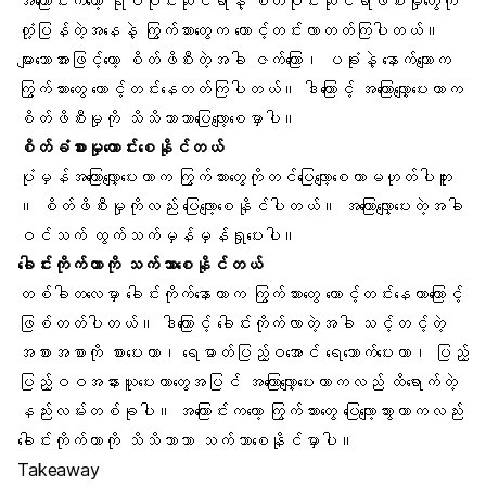
အကြောင်းကတော့ ရုပ်ပိုင်းဆိုင်ရာနဲ့ စိတ်ပိုင်းဆိုင်ရာဖိစီးမှုတွေကို
တုံ့ပြန်တဲ့အနေနဲ့ ကြွက်သားတွေက တောင့်တင်းလာတတ်ကြပါတယ်။
များသောအားဖြင့်တော့ စိတ်ဖိစီးတဲ့အခါ ဇက်ကြော၊
ပခုံး
နဲ့ နောက်ကျောက
ကြွက်သားတွေ တောင့်တင်းနေတတ်ကြပါတယ်။ ဒါကြောင့် အကြောလျှော့ပေးတာက
စိတ်ဖိစီးမှုကို သိသိသာသာပြေလျော့စေမှာပါ။
စိတ်ခံစားမှု
ကောင်းစေနိုင်တယ်
ပုံမှန်အကြောလျှော့ပေးတာက ကြွက်သားတွေကိုတင်ပြေလျော့စေတာမဟုတ်ပါဘူး
။ စိတ်ဖိစီးမှုကိုလည်း ပြေလျော့စေနိုင်ပါတယ်။ အကြောလျှော့ပေးတဲ့အခါ
ဝင်သက် ထွက်သက်
မှန်မှန်ရှုပေးပါ။
ခေါင်းကိုက်တာ
ကို သက်သာစေနိုင်တယ်
တစ်ခါတလေမှာ ခေါင်းကိုက်နောတာက
ကြွက်သားတွေ
တောင့်တင်းနေတာကြောင့်
ဖြစ်တတ်ပါတယ်။ ဒါကြောင့် ခေါင်းကိုက်လာတဲ့အခါ သင့်တင့်တဲ့
အစားအစာကို စားပေးတာ၊
ရေဓာတ်
ပြည့်ဝအောင် ရေသောက်ပေးတာ၊
ပြည့်
ပြည့်ဝဝအနားယူပေးတာ
တွေအပြင် အကြောလျှော့ပေးတာကလည် ထိရောက်တဲ့
နည်းလမ်းတစ်ခုပါ။ အကြောင်းကတော့ ကြွက်သားတွေ ပြေလျော့သွားတာကလည်း
ခေါင်းကိုက်တာ
ကို သိသိသာသာ သက်သာစေနိုင်မှာပါ။
Takeaway