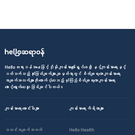
Helloဆရာဝန်အနေဖြင့် ပိုမို ကျန်းမာပျော်ရွှင်စေဖို့ နှင့်ကျန်းမာရေးနှင့်
ပတ်သက်သည့် ဆုံးဖြတ်ချက်များ ချမှတ်ရာတွင် စိတ်ချရသော ကျန်းမာရေး
အချက်အလက်များကို ထောက်ပံ့ပေးသည့် ယုံကြည်စိတ်ချရသော ကျန်းမာရေး
စောင့်ရှောက်ပေးသူ ဖြစ်ချင်ပါတယ်။
ကျန်းမာရေး ဆောင်းပါးများ
ကျန်းမာရေး ကိရိယာများ
သတင်းအချက်အလက်
Hello Health