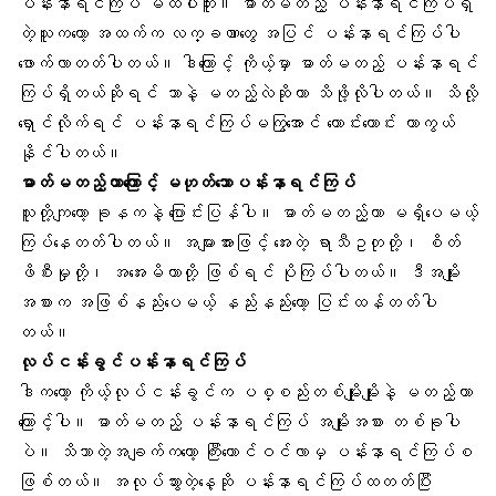
ပန်းနာရင်ကြပ် မထပါဘူး။ ဓာတ်မတည့် ပန်းနာရင်ကြပ်ရှိ
တဲ့သူကတော့ အထက်က လက္ခဏာတွေ အပြင် ပန်းနာရင်ကြပ်ပါ
ဖောက်လာတတ်ပါတယ်။ ဒါကြောင့် ကိုယ့်မှာ ဓာတ်မတည့် ပန်းနာရင်
ကြပ်ရှိတယ်ဆိုရင် ဘာနဲ့ မတည့်လဲဆိုတာ သိဖို့လိုပါတယ်။ သိလို့
ရှောင်လိုက်ရင် ပန်းနာရင်ကြပ်မကြွအောင် ကောင်းကောင်း ကာကွယ်
နိုင်ပါတယ်။
ဓာတ်မတည့်တာကြောင့် မဟုတ်သောပန်းနာရင်ကြပ်
သူတို့ကျတော့ ခုနကနဲ့ ပြောင်းပြန်ပါ။ ဓာတ်မတည့်တာ မရှိပေမယ့်
ကြပ်နေတတ်ပါတယ်။ အများအားဖြင့် အေးတဲ့ ရာသီဥတုတို့၊
စိတ်
ဖိစီးမှု
တို့၊ အအေးမိတာတို့ ဖြစ်ရင် ပိုကြပ်ပါတယ်။ ဒီအမျိုး
အစားက အဖြစ်နည်းပေမယ့် နည်းနည်းတော့ ပြင်းထန်တတ်ပါ
တယ်။
လုပ်ငန်းခွင်ပန်းနာရင်ကြပ်
ဒါကတော့ ကိုယ့်လုပ်ငန်းခွင်က ပစ္စည်းတစ်မျိုးမျိုးနဲ့ မတည့်တာ
ကြောင့်ပါ။ ဓာတ်မတည့် ပန်းနာရင်ကြပ် အမျိုးအစား တစ်ခုပါ
ပဲ။ သိသာတဲ့အချက်ကတော့ ကြီးကောင်ဝင်လာမှ ပန်းနာရင်ကြပ်စ
ဖြစ်တယ်။ အလုပ်သွားတဲ့နေ့ဆို ပန်းနာရင်ကြပ်ထတတ်ပြီး