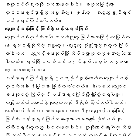
အလုပ်ပိတ်ရက်ဆို သက်သာနေတာပါပဲ။ အထူးသဖြင့်တော့
လုပ်ငန်းခွင်မှာရှိတဲ့ အမှုန်တွေ၊ ဖုန်တွေ၊ အငွေ့တွေ ရှူမိရင်
ပန်းနာရင်ကြပ်ထပါတယ်။
လေ့ကျင့်ခန်းကြောင့် ဖြစ်တဲ့ပန်းနာရင်ကြပ်
လေ့ကျင့်ခန်းလုပ်တဲ့အခါ အသက်ရှူတွေ မြန်လာတာကြောင့် လေပြွန်က
နေ ရှိသင့်ရှိထိုက်တဲ့ အပူတွေ၊ ရေငွေ့တွေ ဆုံးရှုံးသွားတဲ့အတွက် ကြပ်
လာပါတယ်။ လေ့ကျင့်ခန်းလုပ်ပြီး သိပ်မကြာဘူး လက္ခဏာတွေ ပေါ်လာ
ပါတယ်။ ရပ်ပြီး ၁၀မိနစ် ၁၅မိနစ် နေမှပဲ လက္ခဏာ
တွေ သက်သာသွားပါတယ်။
ပန်းနာရင်ကြပ်ရှိသူရဲ့ ၉၀ရာခိုင်နှုန်းလောက်က လေ့ကျင့်ခန်း
လုပ်တဲ့အခါ ဒီပြဿနာ ဖြစ်တတ်ပါတယ်။ ဒါပေမယ့် လေ့ကျင့်
ခန်းလုပ်လို့ ကြပ်တိုင်း ပန်းနာရင်ကြပ်လို့ ပြောလို့မရပါဘူး။
တချို့သက်လုံမကောင်းတဲ့သူတွေကလည်း ဒီလိုမျိုး ကြပ်တတ်ပါတယ်။
နောက်ထပ် စိတ်ဝင်စားစရာကောင်းတာက ဒီလို လေ့ကျင့်ခန်းကြောင့်
ဖြစ်တဲ့ ပန်းနာရင်ကြပ်သမားတွေမှာ ကမ္ဘာကျော် အိုလံပစ် ဆု
တံဆိပ်ရှင်တွေလည်း ပါဝင်နေတာပါပဲ။ သူတို့တောင် ရောဂါကို ထိန်း
ပြီး ဆုတံဆိပ်တွေ ရယူနိုင်ရင် သင်လည်း လေ့ကျင့်ခန်းလုပ်နိုင်