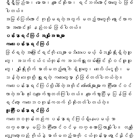
ရွှီရွှီမြည်
တာ၊ မောတာ၊ ချောင်းဆိုးတာ၊ ရင်ဘတ်အောင့်တာတွေပဲ ဖြစ်
ပါတယ်။
အမြစ်ပြတ်အောင် ကုလို့မရတဲ့အတွက် မတည့်တာတွေကို ရှောင်တာက
သာ အကောင်းဆုံး နည်းလမ်း ဖြစ်ပါတယ်။
ပန်းနာရင်ကြပ် အမျိုးအစားများ
ကလေးပန်းနာရင်ကြပ်
ဖြစ်ရတဲ့ အကြောင်းရင်းကို သေချာမသိသေးပေမယ့် မိဘမျိုးရိုးရှိတဲ့သူ
တွေ၊ အသက်ငယ်ငယ်တုန်းက အသက်ရှူလမ်းကြောင်း ပိုးဝင်ဖူးသူ
တွေ၊ မျိုးရိုးလိုက် ဓာတ်မတည့်ရောဂါ ရှိသူတွေ၊
ဆေးလိပ်ငွေ့
တို့၊ မ
သန့်တဲ့ လေထုတို့ ရှူရတဲ့ ကလေးတွေမှာ ပိုဖြစ်တတ်ပါတယ်တဲ့။
ကလေးပန်းနာရင်ကြပ်လို့ ခေါ်တဲ့အတိုင်း တော်တော်များများက ကြီးကောင်ဝင်
လာတဲ့အခါ လုံးဝပျောက်သွားတတ်ကြပါတယ်။ ပျောက်သွားပြီးမှ ပြန်ဖြစ်
ရင်တော့ ကလေးဘဝတုန်းကထက် ပိုဆိုးတတ်ပါတယ်တဲ့။
လူကြီးပန်းနာရင်ကြပ်
ကလေးဘဝတုန်းတည်းက ပန်းနာရင်ကြပ်ရှိနေပေမယ့် ဘာ
လက္ခဏာမှ မပြဘဲ ကြီးကောင်ဝင်မှ လက္ခဏာပြတာမျိုးပါ။ တချို့
တွေကျတော့လည်း ကိုယ်နဲ့ ဓာတ်မတည့်တာကို ငယ်တုန်းမှာ ရှောင်နိုင်လို့