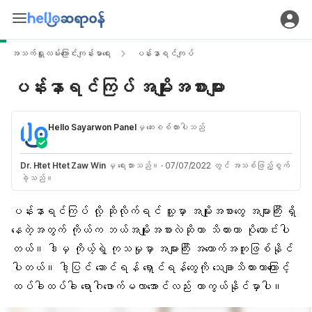
အသက်ရှူလမ်းကြောင်းကျန်းမာရေး
ပန်းနာရင်ကျပ်
ပန်းနာရင်ကြပ် အမျိုးအစားများ
Hello Sayarwon Panel
မှ ဆေးစစ်ထားပါသည်
Dr. Htet Htet Zaw Win
မှ ရေးသားသည်။
·
07/07/2022 တွင် အသစ်ဖြည့်စွက်
ခဲ့သည်။
ပန်းနာရင်ကြပ်
လို့ ဆိုလိုက်ရင် သူ့မှာ အမျိုးအစားတွေ အများကြီး ရှိ
နေတဲ့အတွက် ကိုယ်က ဘယ်အမျိုးအစားလဲဆိုတာ သိထားတာ ပိုကောင်းပါ
တယ်။ ဒါမှ ကိုယ့်ရဲ့ ကုသမှုမှာ အများကြီး အထောက်အကူဖြစ်နိုင်
ပါတယ်။ ဒါ့ပြင် ဆောင်ရန် ရှောင်ရန်တွေကို သေချာသိထားတာကြောင့်
ထပ်ခါထပ်ခါ ရောဂါဖောက်မလာအောင်လည်း ကာကွယ်နိုင်မှာပါ။