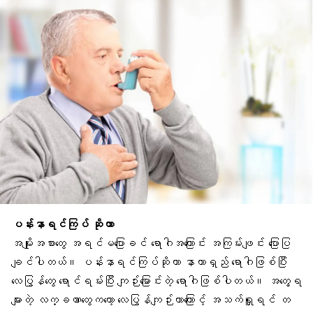
ပန်းနာရင်ကြပ် ဆိုတာ
အမျိုးအစားတွေ အရင်မပြောခင် ရောဂါအကြောင်း အကြမ်းဖျင်း ပြောပြ
ချင်ပါတယ်။ ပန်းနာရင်ကြပ်ဆိုတာ နာတာရှည် ရောဂါဖြစ်ပြီး
လေပြွန်တွေ ရောင်ရမ်း
ပြီး ကျဉ်းမြောင်းတဲ့ ရောဂါဖြစ်ပါတယ်။ အတွေ့ရ
များတဲ့ လက္ခဏာတွေကတော့
လေပြွန်ကျဉ်း
တာကြောင့်
အသက်ရှူရင် တ