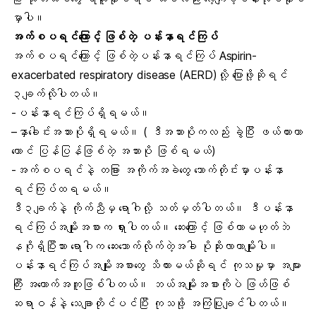
မှာပါ။
အက်စပရင်ကြောင့် ဖြစ်တဲ့ ပန်းနာရင်ကြပ်
အက်စပရင်ကြောင့် ဖြစ်တဲ့ပန်းနာရင်ကြပ် Aspirin-
exacerbated respiratory disease (AERD)လို့ ပြောဖို့ဆိုရင်
၃ချက်လိုပါတယ်။
-ပန်းနာရင်ကြပ်ရှိရမယ်။
–
နှာခေါင်းအသားပို
ရှိရမယ်။ ( ဒီအသားပိုကလည်း ခွဲပြီး ဖယ်ထားတာ
တောင် ပြန်ပြန်ဖြစ်တဲ့ အသားပို ဖြစ်ရမယ်)
-အက်စပရင်နဲ့ တခြား အကိုက်အခဲတွေ သောက်တိုင်းမှာပန်းနာ
ရင်ကြပ်ထရမယ်။
ဒီ၃ချက်နဲ့ ကိုက်ညီမှ ရောဂါလို့ သတ်မှတ်ပါတယ်။ ဒီပန်းနာ
ရင်ကြပ်အမျိုးအစားက ရှားပါတယ်။ ဆေးကြောင့် ဖြစ်တာမဟုတ်ဘဲ
နဂိုရှိပြီးသား ရောဂါက ဆေးသောက်လိုက်တဲ့အခါ ပိုဆိုးလာတာမျိုးပါ။
ပန်းနာရင်ကြပ်အမျိုးအစားတွေ သိထားမယ်ဆိုရင် ကုသမှုမှာ အများ
ကြီး အထောက်အကူဖြစ်ပါတယ်။ ဘယ်အမျိုးအစားကိုပဲ ဖြဟ်ဖြစ်
ဆရာဝန်နဲ့ သေချာတိုင်ပင်ပြီး ကုသဖို့ အကြံပြုချင်ပါတယ်။