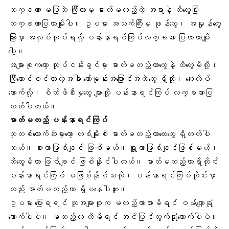
လက္ခဏာ မပြဘဲ ကြီးလာမှ
ဓာတ်မတည့်
တဲ့ အရာနဲ့ ထိတွေ့ပြီး
လက္ခဏာပြတာမျိုးပါ။ ဥပမာ အသက်ကြီးမှ ဖုန်တွေ၊ အမှုန်တွေ
ကြားမှာ အလုပ်လုပ်ရလို့ ပန်းနာရင်ကြပ်လက္ခဏာ ပြလာတာမျိုး
ပေါ့။
အများစုကတော့ လုပ်ငန်းခွင်မှာ ဓာတ်မတည့်တာတွေနဲ့ ထိတွေ့မိလို့၊
ကြီးကောင်ဝင်လာတဲ့အခါ ဟော်မုန်းအပြောင်းအလဲတွေ ရှိလို့၊ ဆေးလိပ်
သောက်လို့၊ စိတ်ဖိစီးမှုတွေ များလို့ ပန်းနာရင်ကြပ် လက္ခဏာပြ
တတ်ပါတယ်။
ဓာတ်မတည့် ပန်းနာရင်ကြပ်
လူတစ်ယောက်ဆီမှာတော့ တစ်မျိုးစီ ဓာတ်မတည့်တာလေးတွေ ရှိတတ်ပါ
တယ်။ စားတာဖြစ်ချင် ဖြစ်မယ်။ ရှူတာဖြစ်ချင်ဖြစ်မယ်၊
ထိတွေ့မိတာ ဖြစ်ချင် ဖြစ်နိုင်ပါတယ်။ ဓာတ်မတည့်တာရှိတိုင်း
ပန်းနာရင်ကြပ် မဖြစ်နိုင်သလို၊ ပန်းနာရင်ကြပ်တိုင်းမှာ
လည်း ဓာတ်မတည့်တာ ရှိမနေပါဘူး။
ဥပမာ ပြောရရင် လူအများစုက မတည့်တာစားမိရင် ဝမ်းလျှောရုံ
လောက်ပါပဲ။ မတည့်တ ထိမိရင် အင်ပြင်ထွက်ရုံလောက်ပါပဲ။