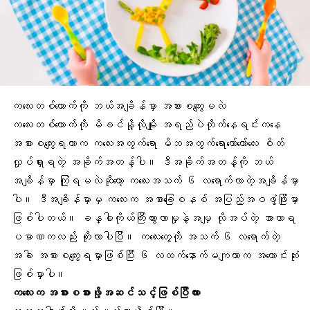
ကလေးတစ်ယောက်ကို ဘယ်အချိန်မှာ အစားစကျွေးမလဲ
ကလေးတစ်ယောက်ကို
မိခင်နို့
လိုမျိုး အရည်ပဲတိုက်နေရင်းကနေ
အစားစကျွေးရတာက ကလေးအတွက်ရော မိဘအတွက်ရောတော်တော်လေး စိတ်
လှုပ်ရှားရတဲ့ အခိုက်အတန့်ပါ။ ဒီအခိုက်အတန့်ကို ဘယ်
အချိန်မှာ ကြုံရမလဲဆိုတော့ ကလေးအသက် ၆ လရောက်လာတဲ့အချိန်မှာ
ပါ။ ဒီအချိန်မှာမှ ကလေးက
အစာခြေစနစ်
အပြည့်အဝဖွံ့ဖြိုးမှာ
ဖြစ်ပါတယ်။
ခန္ဓါကိုယ်
ကြီးထွားလာမှုနဲ့အမျှ လိုအပ်တဲ့
အာဟာရ
ပမာဏကလည်း တိုးလာပါပြီ။ ကလေးတွေကို အသက် ၆ လရောက်တဲ့
အခါ အစားစကျွေးရမှာဖြစ်ပြီး ၆ လထက်နောက်မကျတာက အကောင်းဆုံး
ဖြစ်မှာပါ။
ကလေးက
အစားစစားဖို့
အဆင်သင့်ဖြစ်ပြီလား