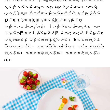
ပင်ပန်းပင်ပန်း
ရင်သွေး
ကကျန်းကျန်းမာမာကြီးပြင်းလာတယ်ဆို
ရင်ကို ပင်ပန်းတာတွေက အကုန်ပျောက်ကုန်တာလေ။ ကလေးရဲ့
နေ့စဉ်နဲ့အမျှ တိုးတက်လာတဲ့တိုးတက်မှုတိုင်းကို ရင်ခုန်စိတ်
လှုပ်ရှားစွာနဲ့စောင့်ကြည့်ရတာလည်းပြန်မရနိုင်တဲ့
အခိုက်အတန့်လေးတွေပါနော်။ ဒီအခိုက်အတန့်လေးတွေထဲမှာ ကလေး
အတွက်အကြီးမားဆုံးစိန်ခေါ်မှုဖြစ်ပြီး
မိဘတွေ
အတွက် စိတ်လှုပ်ရှား
စရာအကောင်းဆုံး အခိုက်အတန့်ရှိပါတယ်။ ဒါကဘယ်အချိန်
ဖြစ်မယ်ထင်လဲ၊ စကားစပြောတဲ့အချိန်လား၊ မတ်တတ်စမ်းတဲ့
အချိန်လား၊ အစားစစားတဲ့အချိန်လား။ အစားစစားတဲ့အချိန်ပါ
နော်။