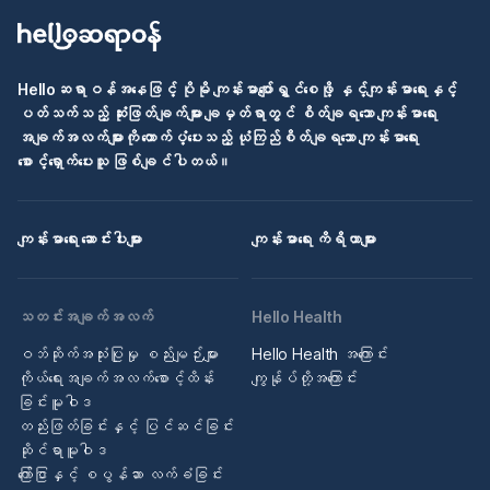
Helloဆရာဝန်အနေဖြင့် ပိုမို ကျန်းမာပျော်ရွှင်စေဖို့ နှင့်ကျန်းမာရေးနှင့်
ပတ်သက်သည့် ဆုံးဖြတ်ချက်များ ချမှတ်ရာတွင် စိတ်ချရသော ကျန်းမာရေး
အချက်အလက်များကို ထောက်ပံ့ပေးသည့် ယုံကြည်စိတ်ချရသော ကျန်းမာရေး
စောင့်ရှောက်ပေးသူ ဖြစ်ချင်ပါတယ်။
ကျန်းမာရေး ဆောင်းပါးများ
ကျန်းမာရေး ကိရိယာများ
သတင်းအချက်အလက်
Hello Health
ဝဘ်ဆိုက်အသုံးပြုမှု စည်းမျဉ်းများ
Hello Health အကြောင်း
ကိုယ်ရေးအချက်အလက်စောင့်ထိန်း
ကျွန်ုပ်တို့အကြောင်း
ခြင်းမူဝါဒ
တည်းဖြတ်ခြင်းနှင့် ပြင်ဆင်ခြင်း
ဆိုင်ရာမူဝါဒ
ကြော်ငြာနှင့် စပွန်ဆာ လက်ခံခြင်း