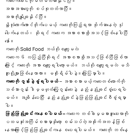
ကလေးကခေါင်းကိုမတ်မတ်ထားနိုင်ပြီ။
အစားအစာတွေကို စပ်စုတတ်လာပြီ။
အစာကိုမျိုချနိုင်ပြီ။
နို့လုံလောက်အောင်တိုက်ပေမယ့် ကလေးကိုကြည့်ရတာ ဗိုက်ဆာနေတဲ့ ပုံ
ပေါက်နေတယ်၊ ဆိုရင် ကလေးက အစားစစားဖို့အသင့်ဖြစ်နေပါပြီ
နော်။
ကလေးကို
Solid Food
ဘယ်လိုစကျွေးမလဲ
ကလေးက ၆ လပြည့်ပြီဆိုရင် အစားစစားဖို့အသင့်ဖြစ်ပြီဖြစ်တာ
ကြောင့် ကလေးကို အစားစကျွေးရပါတော့မယ်။ ဘယ်လိုစကျွေးရမလဲ မသိ
ဘူးလို့များဖြစ်နေတာလား။ မစိုးရိမ်ပါနဲ့။ပြောပြမှာပါ။
ကလေးကို ဇွန်းနဲ့ခွံ့ရပါမယ်
–
အစားစစားမယ့်ကလေး
တစ်ယောက်ကို
သစ်သားဇွန်း ဒါမှမဟုတ်ကြွေဇွန်းလေးနဲ့ နည်းနည်းချင်းခွံ့ပေးရပါ
မယ်။ အချိန်ပေးပြီး နည်းနည်းချင်းနဲ့ဖြည်းဖြည်းချင်းစီခွံရမှာ
ပါ။
ဖြည်းဖြည်းချင်းကနေစပါမယ် –
ကလေးက တစ်ခါမှမစားဘူးသေးတာကို
ပထမဆုံးအကြိမ်စစားမှာဆိုတော့ စမ်းသပ်တဲ့အခိုက်အတန့်ဖြစ်
နေတာကြောင့်ဖြည်းဖြည်းချင်းကနေ စပေးရပါမယ်။ ကလေးကို တစ်နေ့