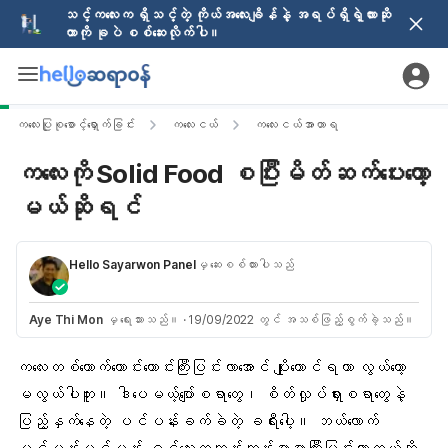
သင့်ကလေးက ရှိသင့်တဲ့ ကိုယ်အလေးချိန်နဲ့ အရပ်ရှိရဲ့လားဆို
တာကို ခုပဲ စစ်ဆေးလိုက်ပါ။
ကလေးပြုစုစောင့်ရှောက်ခြင်း
ကလေးငယ်
ကလေးငယ်အာဟာရ
ကလေးကို Solid Food စပြီးမိတ်ဆက်ပေးတော့
မယ်ဆိုရင်
Hello Sayarwon Panel
မှ ဆေးစစ်ထားပါသည်
Aye Thi Mon
မှ ရေးသားသည်။
·
19/09/2022 တွင် အသစ်ဖြည့်စွက်ခဲ့သည်။
ကလေး
တစ်ယောက်ကောင်းကောင်းကြီးပြင်းလာအောင် ပျိုးထောင်ရတာ လွယ်တော့
မလွယ်ပါဘူး။ ဒါပေမယ့်ပျော်စရာတွေ၊ စိတ်လှုပ်ရှားစရာတွေနဲ့
ပြည့်နှက်နေတဲ့ ပင်ပန်းခက်ခဲတဲ့ ခရီးပေါ့။ ဘယ်လောက်