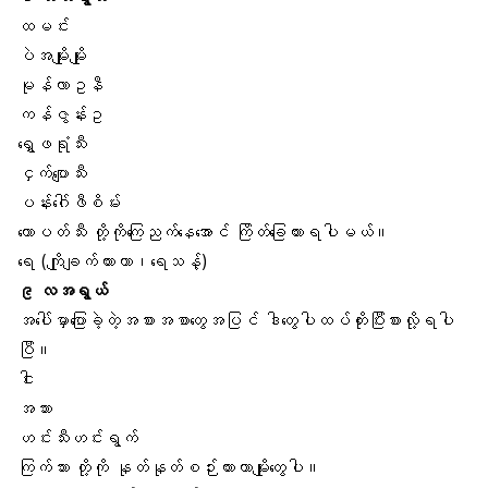
ထမင်း
ပဲအမျိုးမျို
မုန်လာဥနီ
ကန်ဇွန်းဥ
ရွှေဖရုံသီး
ငှက်ပျောသီး
ပန်းဂေါ်ဖီစိမ်း
ထောပတ်သီ
း တို့ကိုကြေညက်နေအောင် ကြိတ်ခြေထားရပါမယ်။
ရေ
(ကျိုချက်ထားတာ၊ရေသန့်)
၉ လအရွယ်
အပေါ်မှာပြောခဲ့တဲ့အစားအစာတွေအပြင် ဒါတွေပါထပ်တိုးပြီးစားလို့ရပါ
ပြီ။
ငါး
အသား
ဟင်းသီးဟင်းရွက်
ကြက်သား တို့ကို နုတ်နုတ်စဉ်းထားတာမျိုးတွေပါ။