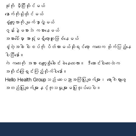
ခုံကို မှီပြီးထိုင်မယ်
နောက်ကိုယို့ထိုင်မယ်
ခွံ့ကျွေးတာကို မျက်နှာလွှဲမယ်
ဇွန်းနဲ့မစားဘဲ ကစားနေမယ်
အစားပေါ်မှာ အာရုံမရှိတော့ဘူးဖြစ်နေမယ်
ခွံ့တဲ့အခါ ပါးစပ်ကို ပိတ်ထားမယ်ဆိုရင်တော့ ကလေးက ဗိုက်ပြည့်နေ
ပါပြီနော်။
ကဲ ကလေးကို အစားစကျွေးဖို့ခေါင်းခဲနေသေးလား။ ဒီဆောင်းပါးလေးထဲက
အတိုင်းဖြေရှင်းကြည့်လိုက်ပါနော်။
Hello Health Groupသည် ဆေးပညာအကြံပြုချက်များ၊ ရောဂါရှာဖွေ
အတည်ပြုချက်များနှင့်ကုသမှုများမပြုလုပ်ပေးပါ။