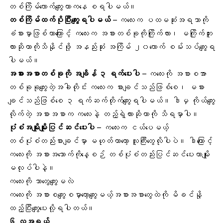
တစ်ကြိမ်လောက်ကျွေးတာကနေ စရပါမယ်။
တစ်ကြိမ်ထက်ပိုပြီးကျွေးရပါမယ်
– ကလေးက ပထမဆုံး
အရသာ
ကို
ခံစားမှာဖြစ်တာကြောင့် ကလေးက အစားတစ်ခုကိုကြိုက်လား၊ မကြိုက်ဘူး
လားဆိုတာကိုသိနိုင်ဖို့ အနည်းဆုံး အကြိမ် ၂၀လောက် စမ်းသပ်ကျွေးရ
ပါမယ်။
အစားအစာတစ်ခုကို အချိန် ၃ ရက်ပေးပါ
– ကလေးကို အစားစအာ
တစ်ခုခုကျွေးတဲ့အခါတိုင်း ကလေးက စားချင်သည်ဖြစ်စေ၊ မစား
ချင်သည်ဖြစ်စေ ၃ ရက်ဆက်တိုက်ကျွေးရပါမယ်။ ဒါမှ ကိုယ်ကျွေး
လိုက်တဲ့ အစားအစာက ကလေးနဲ့ တည့်ရဲ့လားဆိုတာကို သိရမှာပါ။
ပုံစံအမျိုးမျိုးပြင်ဆင်ပေးပါ
– ကလေးက ငယ်ပေမယ့်
တစ်ပုံစံတည်းစားချင်မှာ မဟုတ်တာတော့ လူကြီးတွေလိုပါပဲ။ ဒါကြောင့်
ကလေးကို အစားအသောက်ကိုနေ့စဉ် တစ်ပုံစံတည်းပြင်ဆင်ပေးတာမျိုး
မလုပ်ပါနဲ့။
ကလေးကို ဘာတွေကျွေးမလဲ
ကလေးကို အစားစကျွေးစမှာတော့ကျွေးမယ့်အစားအစာတွေထဲကို
မိခင်နို့
ထည့်ပြီးကျွေးပေးလို့ရပါတယ်။
၆ လအရွယ်