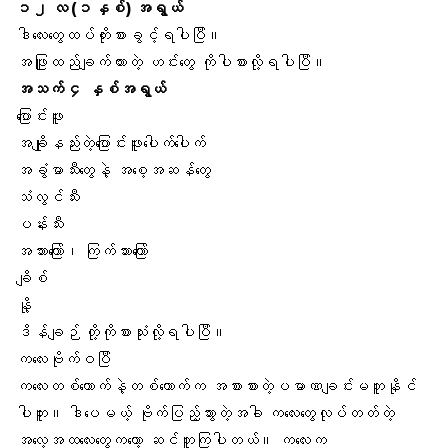
၁၂ လ (၁နှစ်) အရွယ်
ဒါလေးတွေထပ်တိုးစားခွင့်ရပါပြီ။
အဖြူထည်ချက်ထားတဲ့ ဟင်းတွေ ကိုပါစားလို့ရပါပြီ။
အသက် ၄ နှစ်အရွယ်
ပြောင်းဖူး
အချိုနည်းတဲ့ပြောင်းဖူးပေါက်ပေါက်
အခွံမာသီးတွေနဲ့ အစေ့အဆန်တွေ
သံလွင်သီး
ပန်းသီး
အသားကြော်၊ ကြက်သားကြော်
ချိစ်
နို့
ဒိန်ချဉ်
တို့ကိုစားသုံးလို့ရပါပြီ။
ကလေးဗိုက်ဝပြီ
ကလေးတစ်ယောက်နဲ့တစ်ယောက်က အစားစားတဲ့ပမာဏချင်းမတူနိုင်
ပါဘူး။ ဒါပေမယ့် ဗိုက်ပြည့်သွားတဲ့အခါ ကလေးတွေလုပ်တတ်တဲ့
အလေ့အထလေးတွေကတော့ ဆင်တူကြပါတယ်။ ကလေးက