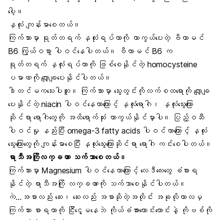
ပေါ့။
နှလုံး ကျန်းမာစေတယ်
။
ကြက်သားမှာ ရုတ်တရက် နှလုံးရပ်တာကို ကာကွယ်ပေးတဲ့
ဗီတာမင်
B6
ကြွယ်ဝစွာ ပါဝင်နေပါတယ်။ ဗီတာမင် B6 က
ရုတ်တရက် နှလုံးရပ်တာကို ဖြစ်စေနိုင်တဲ့ homocysteine
ပမာဏကို လျှော့ချပေးနိုင်ပါတယ်။
ဒါတင်မကသေးပါဘူး။ ကြက်သားမှာ သွေးတွင်းကိုလက်စထရောကို လျှော့ချ
ပေးနိုင်တဲ့ niacin ပါဝင်နေတာကြောင့် နှလုံးရောဂါ၊
နှလုံးသွေးကြော
ဆိုင်ရာ ရောဂါ
တွေကို အထိရောက်ဆုံး ကာကွယ်နိုင်မှာပါ။ ပြည့်ဝဆီ
ပါဝင်မှု နည်းပြီး
omega-3 fatty acids
ပါဝင်တာကြောင့် နှလုံး
သွေးကြောတွေကို ကျန်းမာစေပြီး နှလုံးသွေးကြောဆိုင်ရာ ရောဂါ ကင်းစေပါတယ်။
ရာသီအကြိုလက္ခဏာ
သက်သာစေတယ်။
ကြက်သားမှာ Magnesium ပါဝင်နေတာကြောင့် လေဒီလေးတွေ ခံစားရ
နိုင်တဲ့ ရာသီအကြို လက္ခဏာကို သက်သာစေနိုင်ပါတယ်။
ကဲ…
အစာလည်း ဆေး၊ ဆေးလည်း အစာ
ဆိုတဲ့အတိုင်း အခုလိုကာလမှ
ကြက်သား စားရတာကို ငြီးငွေ့မနေဘဲ ကိုယ်ခံအားကောင်းကောင်းနဲ့ ကိုဗစ်ကို