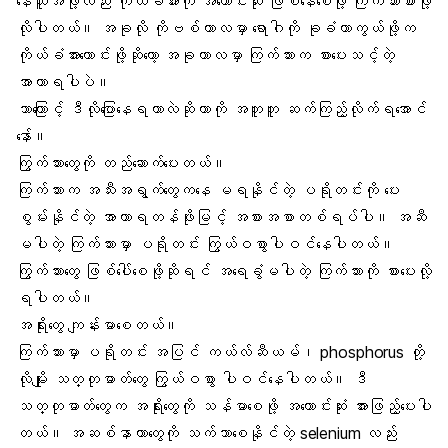
နေသူအဖို့လည်း ကိုယ်ခံအားကို အကောင်းဆုံး ဖြစ်နေစေဖို့ ကြက်သားစားဖို့
လိုပါတယ်။ အခုလို
ကိုဗစ်ကာလ
မှာ ရောဂါကို ခုခံကာကွယ်ဖို့က
ကိုယ်ခံအားကောင်းဖို့
ဆိုတော့ အခုကာလမှာ ကြက်သားက စားပေးသင့်တဲ့
အာဟာရပါပဲ။
ဘာကြောင့် ဒီလိုပြောနေရတာလဲဆိုတာကို အတူတူ ဆက်ကြည့်လိုက်ရအောင်
နော်။
ကြွက်သားတွေကို တည်ဆောက်ပေးတယ်။
ကြက်သားက အသီးအရွက်တွေကနေ မရနိုင်တဲ့ ပရိုတင်းကို ပေး
စွမ်းနိုင်တဲ့ အာဟာရတန်ဖိုးမြင့် အစားအစာတစ်ရပ်ပါ။ အဆီ
မပါတဲ့ ကြက်သားမှာ
ပရိုတင်း
ကြွယ်ဝစွာပါဝင်နေပါတယ်။
ကြွက်သားတွေ ဖြစ်ပေါ်စေဖို့ဆိုရင်
အရေခွံမပါတဲ့ ကြက်သား
ကို စားပေးလို့
ရပါတယ်။
အရိုးတွေ ကျန်းမာစေတယ်
။
ကြက်သားမှာ ပရိုတင်း အပြင်
ကယ်လ်ဆီယမ်
၊ phosphorus တို့
လိုမျိုး သတ္တုဓာတ်တွေ ကြွယ်ဝစွာ ပါဝင်နေပါတယ်။ ဒီ
သတ္တုဓာတ်တွေက အရိုးတွေကို သန်မာစေဖို့ အကောင်းဆုံး အားဖြည့်ပေးပါ
တယ်။ အဆစ်နာတာတွေကို သက်သာစေနိုင်တဲ့
selenium
လည်း