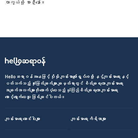
ကာကွယ်ဖို့ စားဦးနော်။
Helloဆရာဝန်အနေဖြင့် ပိုမို ကျန်းမာပျော်ရွှင်စေဖို့ နှင့်ကျန်းမာရေးနှင့်
ပတ်သက်သည့် ဆုံးဖြတ်ချက်များ ချမှတ်ရာတွင် စိတ်ချရသော ကျန်းမာရေး
အချက်အလက်များကို ထောက်ပံ့ပေးသည့် ယုံကြည်စိတ်ချရသော ကျန်းမာရေး
စောင့်ရှောက်ပေးသူ ဖြစ်ချင်ပါတယ်။
ကျန်းမာရေး ဆောင်းပါးများ
ကျန်းမာရေး ကိရိယာများ