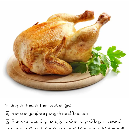
ဒါဆိုရင် ဒီဆောင်းပါးလေး ဖတ်ကြည့်နော်။
ကြက်သားစားတာ ကျန်းမာရေးအတွက် ကောင်းပါတယ်
။
ကြက်သားက နေမကောင်းမှ စားရတဲ့ ဓာတ်စာ မဟုတ်ပါဘူး။ နေကောင်း