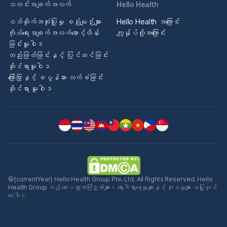
သတင်းအချက်အလက်
Hello Health
ဝဘ်ဆိုက်အသုံးပြုမှု စည်းမျဉ်းများ
Hello Health အကြောင်း
ကိုယ်ရေးအချက်အလက်စောင့်ထိန်း
ကျွန်ုပ်တို့အကြောင်း
ခြင်းမူဝါဒ
တည်းဖြတ်ခြင်းနှင့် ပြင်ဆင်ခြင်း
ဆိုင်ရာမူဝါဒ
ကြော်ငြာနှင့် စပွန်ဆာ လက်ခံခြင်း
ဆိုင်ရာ မူဝါဒ
©{currentYear} Hello Health Group Pte. Ltd. All Rights Reserved. Hello
Health Group သည် ဆေးပညာအကြံဉာဏ်များ၊ ရောဂါရှာဖွေမှုများနှင့် ကုသမှုများ မပြုလုပ်
ပေးပါ။