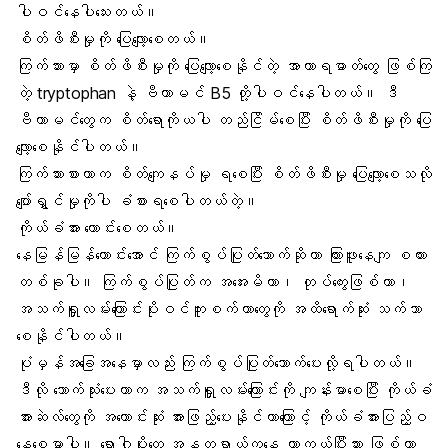
ပါဝင်နေပါသေးတယ်။
စိတ်ဖိစီးမှုကို ပြေလျော့စေတယ်
။
ကြက်သားမှာ စိတ်ဖိစီးမှုကို ပြေလျော့စေနိုင်တဲ့ အာဟာရဓာတ်တွေ ဖြစ်ကြ
တဲ့ tryptophan နဲ့
ဗီတာမင် B5
တို့ပါဝင်နေပါတယ်။ ဒီ
ဗီတာမင်တွေက စိတ်ရောကိုယပါ တည်ငြိမ်စေပြီး စိတ်ဖိစီးမှုကို ပြေ
လျော့စေနိုင်ပါတယ်။
ကြက်သားစားတာက
စိတ်ကျေနပ်မှု ရစေပြီး
စိတ်ဖိစီးမှု​ ပြေလျော့စေသလို
ပျော်ရွှင်မှုကိုပါ ခံစားရစေပါတယ်တဲ့။
ကိုယ်ခံအား ကောင်းစေတယ်
။
နေမြန်မြန်ကောင်းအောင် ကြက်စွပ်ပြုတ်သောက်ဆိုတာ ကြားဖူးနေကျ စကား
တစ်ခုပါ။ ကြက်စွပ်ပြုတ်က
အအေးမိတာ
၊ တုပ်ကွေးဖြစ်တာ၊
အသက်ရှူလမ်းကြောင်းပိုးဝင်ကူးစက်တာ
တွေကို အထိရောက်ဆုံး သက်သာ
စေနိုင်ပါတယ်။
ပုံမှန်အခြေအနေမှာလည်း ကြက်စွပ်ပြုတ်သောက်ပေးလို့ရပါတယ်။
ဒီလို သောက်သုံးပေးတာက အသက်ရှူလမ်းကြောင်းကို ကျန်းမာစေပြီး
ကိုယ်ခံ
အားဆဲလ်တွေ
ကို အကောင်းဆုံး အားဖြည့်ပေးနိုင်တာကြောင့် ကိုယ်ခံအားပြည့်ဝ
နေစေမှာပါ။ ရောဂါပိုးတွေ အန္တရာယ်ကနေ ကာကွယ်ပြီးသား ဖြစ်တာ