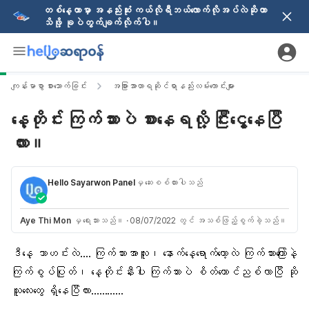
တစ်နေ့တာမှာ အနည်းဆုံး ကယ်လိုရီဘယ်လောက်လိုအပ်လဲဆိုတာ
သိဖို့ ခုပဲတွက်ချက်လိုက်ပါ။
ကျန်းမာစွာ စားသောက်ခြင်း
အခြားအာဟာရဆိုင်ရာနည်းလမ်းကောင်းများ
နေ့တိုင်း ကြက်သားပဲ စားနေရလို့ ငြီးငွေ့နေပြီ
လား။
Hello Sayarwon Panel
မှ ဆေးစစ်ထားပါသည်
Aye Thi Mon
မှ ရေးသားသည်။
·
08/07/2022 တွင် အသစ်ဖြည့်စွက်ခဲ့သည်။
ဒီနေ့ ဘာဟင်းလဲ…. ကြက်သားအာလူး၊ နောက်နေ့ရောက်တော့လဲ ကြက်သားကြော်နဲ့
ကြက်စွပ်ပြုတ်
၊ နေ့တိုင်းနီးပါး
ကြက်သား
ပဲ စိတ်တောင်ညစ်လာပြီ ဆို
သူလေးတွေ ရှိနေပြီလား…………