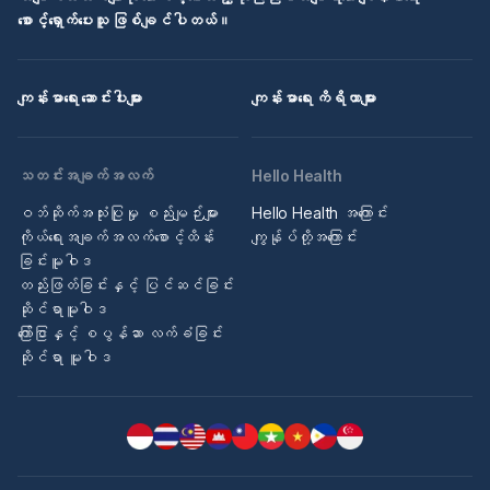
စောင့်ရှောက်ပေးသူ ဖြစ်ချင်ပါတယ်။
ကျန်းမာရေး ဆောင်းပါးများ
ကျန်းမာရေး ကိရိယာများ
သတင်းအချက်အလက်
Hello Health
ဝဘ်ဆိုက်အသုံးပြုမှု စည်းမျဉ်းများ
Hello Health အကြောင်း
ကိုယ်ရေးအချက်အလက်စောင့်ထိန်း
ကျွန်ုပ်တို့အကြောင်း
ခြင်းမူဝါဒ
တည်းဖြတ်ခြင်းနှင့် ပြင်ဆင်ခြင်း
ဆိုင်ရာမူဝါဒ
ကြော်ငြာနှင့် စပွန်ဆာ လက်ခံခြင်း
ဆိုင်ရာ မူဝါဒ