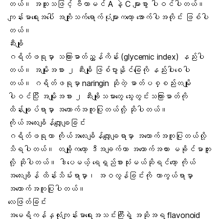
တယ်။ အထူးသဖြင့် ဗီတာမင် A နဲ့ C များစွာ ပါဝင်ပါတယ်။
ကျန်းမာရေးအပေါ် အကျိုးသက်ရောက်ပုံများကတော့ အောက်ပါအတိုင်း ဖြစ်ပါ
တယ်။
ဆီးချို
ဂရိတ်ဖရုမှာ သကြားဓာတ်ညွှန်ကိန်း (glycemic index) နည်းပါ
တယ်။
အမျိုးအစား ၂ ဆီးချို
ဖြစ်ပွားနိုင်ခြေကို နည်းပါးစေပါ
တယ်။ ဂရိတ်ဖရုမှာ naringin ဆိုတဲ့ ဓာတ်ပစ္စည်းတမျိုး
ပါဝင်ပြီး အမျိုးအစား ၂ ဆီးချိုသမားတွေ သွေးတွင်းသကြားဓာတ်ကို
ထိန်းချုပ်ရာမှာ အထောက်အကူပြုတယ်လို့ ဆိုပါတယ်။
ကိုယ်အလေးချိန်လျှော့ချခြင်း
ဂရိတ်ဖရုဟာ ကိုယ်အလေးချိန်လျှော့ချရာမှာ အထောက်အကူပြုတယ်လို့
သိရပါတယ်။ တချို့ကတော့ ဒီအချက်ဟာ အထောက်အထား မခိုင်မာဘူး
လို့ ဆိုပါတယ်။ ဒါပေမယ့် ရေရှည်စားသုံးမယ်ဆိုရင်တော့ ကိုယ်
အလေးချိန် ထိန်းသိမ်းရာမှာ၊ အဝလွန်ခြင်းကို ကာကွယ်ရာမှာ
အထောက်အကူပြုပါတယ်။
လေဖြတ်ခြင်း
အမေရိကန်နှလုံးကျန်းမာရေးအသင်းကြီးရဲ့ အဆိုအရ flavonoid