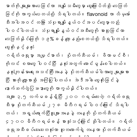
ဓာတ်ကို များများစားပေးခြင်းဟာ အမျိုးသမီးတွေမှာ သွေးကြောပိတ်ဆို့ လေဖြတ်
ခြင်းကို ကာကွယ်ပေးတယ်လို့ သိရပါတယ်။ flavonoid ဟာ လိမ္မော်
သီးအပါအဝင် တခြား သံပုရာမျိုးနွယ်ဝင်အပင်တွေမှာလည်း
ပါဝင်ပါတယ်။ သံပုရာမျိုးနွယ်ဝင်အသီးတွေကို စားသု့းခြင်းဟာ
လေဖြတ်နိုင်ခြေကို ၁၉%ခန့် လျော့နည်းစေတယ်လို့ သိရပါတယ်။
သွေးတိုးနှင့်နှလုံး
ဂရိတ်ဖရုမှာ အမျှင်ဓာတ်၊ ပိုတက်ဆီယမ်၊ ဗီတာမင်စီ၊
ကိုလင်း စတာတွေ ပါဝင်ပြီး နှလုံးအတွက် ကောင်းမွန်စေပါတယ်။
နှလုံးကျန်းမာရေးအသင်းကြီးအနေနဲ့ ပိုတက်ဆီယမ်ပါတာတွေ များများစား
ပြီး ဆားကို လျှော့စားဖို့ အကြံပြုပါတယ်။ အဲဒီအခါ သွေးတိုးခြင်းနဲ့
နောက်ဆက်တွဲပြဿနာတွေကို ကာကွယ်နိုင်ပါတယ်။
အလျား ၃.၅ လက်မခန့်ရှိပြီး ၂၀၀ ဂရမ်လေးတဲ့ ဂရိတ်ဖရု
သီးမှာ ပိုတက်ဆီယမ် ၂၇၈ မီလီဂရမ် ပါဝင်ကြောင်း သိရပါ
တယ်၊ အရွယ်ရောက်ပြီးသူများအနေနဲ့ တနေ့ကို ပိုတက်ဆီယမ်
၄၇၀၀ မီလီဂရမ်ခန့် စားသုံးသင့်ကြောင်း ဆိုပါတယ်။ ဂရိတ်
ဖရုအသီးခပ်သေးသေးတလုံးဟာ လူတယောက်ရဲ့ တနေ့တာ ပိုတက်ဆီယမ်