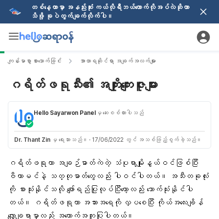
တစ်နေ့တာမှာ အနည်းဆုံး ကယ်လိုရီဘယ်လောက်လိုအပ်လဲဆိုတာ
သိဖို့ ခုပဲတွက်ချက်လိုက်ပါ။
ကျန်းမာစွာ စားသောက်ခြင်း
အာဟာရဆိုင်ရာ အချက်အလက်များ
ဂရိတ်ဖရုသီး၏ အကျိုးကျေးဇူးများ
Hello Sayarwon Panel
မှ ဆေးစစ်ထားပါသည်
Dr. Thant Zin
မှ ရေးသားသည်။
·
17/06/2022 တွင် အသစ်ဖြည့်စွက်ခဲ့သည်။
ဂရိတ်ဖရု
ဟာ အချဉ်ဓာတ်ကဲတဲ့ သံပုရာမျိုးနွယ်ဝင်ဖြစ်ပြီး
ဗီတာမင်နဲ့ သတ္တုဓာတ်
တွေလည်း ပါဝင်ပါတယ်။ အသီးတခုလုံး
ကို စားသုံးနိုင်သလို ဖျော်ရည်ပြုလုပ်ပြီးတော့လည်း သောက်သုံးနိုင်ပါ
တယ်။ ဂရိတ်ဖရုဟာ အသားအရေကို လှပစေပြီး ကိုယ်အလေးချိန်
လျှော့ချရာမှာလည်း အထောက်အကူပြုပါတယ်။