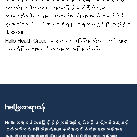
ကာကွယ်နိုင်ပါတယ်။ အထူးသဖြင့် သက်ကြီးပိုင်းများ၊
နာတာရှည်ရောဂါသည်များ၊ ဆေးလိပ်သောက်သူများဟာ ဗီတာမင်စီကို
လိုအပ်ပါတယ်။ ဗီတာမင်စီရဖို့ ဂရိတ်ဖရုသီးကို စားသုံးနိုင်
ပါတယ်။
Hello Health Group သည်ဆေးပညာအကြံပြုချက်များ၊ ရောဂါရှာဖွေ
အတည်ပြုချက်များနှင့် ကုသမှုများ မပြုလုပ်ပေးပါ။
Helloဆရာဝန်အနေဖြင့် ပိုမို ကျန်းမာပျော်ရွှင်စေဖို့ နှင့်ကျန်းမာရေးနှင့်
ပတ်သက်သည့် ဆုံးဖြတ်ချက်များ ချမှတ်ရာတွင် စိတ်ချရသော ကျန်းမာရေး
အချက်အလက်များကို ထောက်ပံ့ပေးသည့် ယုံကြည်စိတ်ချရသော ကျန်းမာရေး