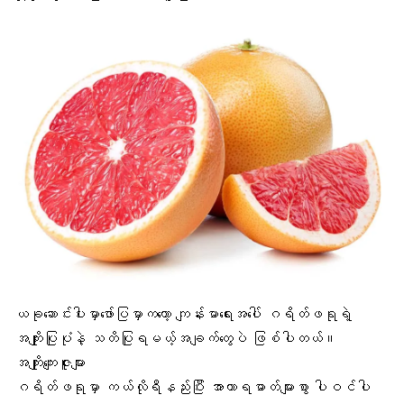
ယခုဆောင်းပါးမှာဖော်ပြမှာကတော့ ကျန်းမာရေးအပေါ် ဂရိတ်ဖရုရဲ့
အကျိုးပြုပုံနဲ့ သတိပြုရမယ့်အချက်တွေပဲ ဖြစ်ပါတယ်။
အကျိုးကျေးဇူးများ
ဂရိတ်ဖရုမှာ ကယ်လိုရီနည်းပြီး အာဟာရဓာတ်များစွာ ပါဝင်ပါ