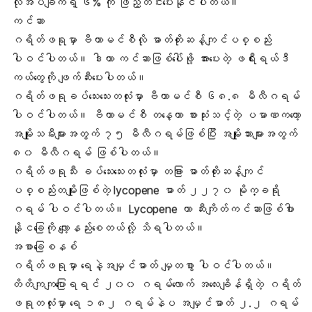
လိုအပ်ချက်ရဲ့ ၆% ကို ဖြည့်တင်းပေးနိုင်ပါတယ်။
ကင်ဆာ
ဂရိတ်ဖရုမှာ ဗီတာမင်စီလို ဓာတ်တိုးဆန့်ကျင်ပစ္စည်း
ပါဝင်ပါတယ်။ ဒါဟာ ကင်ဆာဖြစ်ပေါ်ဖို့ အားပေးတဲ့ ဖရီးရယ်ဒီ
ကယ်တွေကို ဖျက်ဆီးပေးပါတယ်။
ဂရိတ်ဖရုခပ်သေးသေးတလုံးမှာ ဗီတာမင်စီ ၆၈.၈ မီလီဂရမ်
ပါဝင်ပါတယ်။ ဗီတာမင်စီ တနေ့တာ စားသုံးသင့်တဲ့ ပမာဏကတော့
အမျိုးသမီးများအတွက် ၇၅ မီလီဂရမ်ဖြစ်ပြီး အမျိုးသားများအတွက်
၈၀ မီလီဂရမ် ဖြစ်ပါတယ်။
ဂရိတ်ဖရုသီး ခပ်သေးသေးတလုံးမှာ တခြား ဓာတ်တိုးဆန့်ကျင်
ပစ္စည်းတမျိုးဖြစ်တဲ့ lycopene ဓာတ် ၂၂၇၀ မိုက္ခရို
ဂရမ် ပါဝင်ပါတယ်။ Lycopene ဟာ ဆီးကျိတ်ကင်ဆာဖြစ်ပါား
နိုငခြေကို လျော့နည်းစေတယ်လို့ သိရပါတယ်။
အစာခြေစနစ်
ဂရိတ်ဖရုမှာ ရေနဲ့အမျှင်ဓာတ် မျှတစွာ ပါဝင်ပါတယ်။
တိတိကျကျပြောရရင် ၂၀၀ ဂရမ်လောက် အလေးချိန်ရှိတဲ့ ဂရိတ်
ဖရုတလုံးမှာ ရေ ၁၈၂ ဂရမ်နဲပ အမျှင်ဓာတ် ၂.၂ ဂရမ်