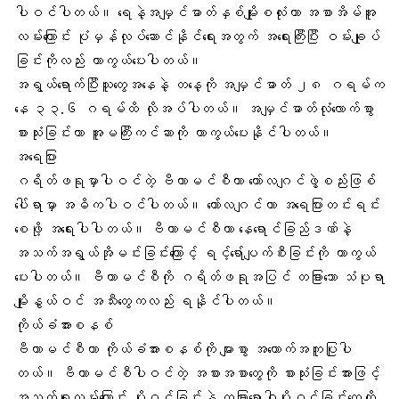
ပါဝင်ပါတယ်။ ရေနဲ့အမျှင်ဓာတ်နှစ်မျိုးစလုံးဟာ အစာအိမ်အူ
လမ်းကြောင်း ပုံမှန်လုပ်ဆောင်နိုင်ရေးအတွက် အရေးကြီးပြီး ဝမ်းချုပ်
ခြင်းကိုလည်း ကာကွယ်ပေးပါတယ်။
အရွယ်ရောက်ပြီးသူတွေအနေနဲ့ တနေ့ကို အမျှင်ဓာတ် ၂၈ ဂရမ်က
နေ ၃၃.၆ ဂရမ်ထိ လိုအပ်ပါတယ်။ အမျှင်ဓာတ်လုံလောက်စွာ
စားသုံးခြင်းဟာ အူမကြီးကင်ဆာကို ကာကွယ်ပေးနိုင်ပါတယ်။
အရေပြား
ဂရိတ်ဖရုမှာပါဝင်တဲ့ ဗီတာမင်စီဟာ ကော်လဂျင်ဖွဲ့စည်းဖြစ်
ပေါ်ရာမှာ အဓိကပါဝင်ပါတယ်။ ကော်လဂျင်ဟာ အရေပြားတင်းရင်း
စေဖို့ အရေးပါပါတယ်။ ဗီတာမင်စီဟာ နေရောင်ခြည်ဒဏ်နဲ့
အသက်အရွယ်အိုမင်းခြင်းကြောင့် ရင့်ရော်ပျက်စီးခြင်းကို ကာကွယ်
ပေးပါတယ်။ ဗီတာမင်စီကို ဂရိတ်ဖရုအပြင် တခြားသော သံပုရာ
မျိုးနွယ်ဝင် အသီးတွေကလည်း ရနိုင်ပါတယ်။
ကိုယ်ခံအားစနစ်
ဗီတာမင်စီဟာ ကိုယ်ခံအားစနစ်ကို များစွာ အထောက်အကူပြုပါ
တယ်။ ဗီတာမင်စီပါဝင်တဲ့ အစားအစာတွေကို စားသုံးခြင်းအားဖြင့်
အသက်ရှူလမ်းကြောင်း ပိုးဝင်ခြင်းနဲ့ တခြားရောဂါပိုးဝင်ခြင်းတွေကို