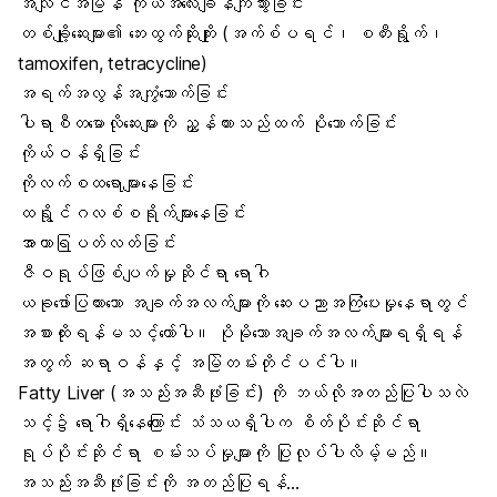
အလျင်အမြန်
ကိုယ်အလေးချိန်
ကျသွားခြင်း
တစ်ချို့ဆေးများ၏ ဘေးထွက်ဆိုးကျိုး (အက်စ်ပရင်၊ စတီးရွိုက်၊
tamoxifen, tetracycline)
အရက်အလွန်အကျွံသောက်ခြင်း
ပါရာစီတမောလိုဆေးများကို ညွှန်ထားသည်ထက် ပိုသောက်ခြင်း
ကိုယ်ဝန်
ရှိခြင်း
ကိုလက်စထရော
များနေခြင်း
ထရွိုင်ဂလစ်စရိုက်များနေခြင်း
အာဟာရြ
ပတ်လတ်ခြင်း
ဇီဝရုပ်ဖြစ်ပျက်မှုဆိုင်ရာ ရောဂါ
ယခုဖော်ပြထားသော အချက်အလက်များကို ဆေးပညာအကြံပေးမှုနေရာတွင်
အစားထိုးရန်မသင့်တော်ပါ။ ပိုမိုသောအချက်အလက်များရရှိရန်
အတွက် ဆရာဝန်နှင့် အမြဲတမ်းတိုင်ပင်ပါ။
Fatty Liver (အသည်းအဆီဖုံးခြင်း) ကို ဘယ်လိုအတည်ပြုပါသလဲ
သင့်၌ ရောဂါရှိနေကြောင်း သံသယရှိပါက
စိတ်ပိုင်းဆိုင်ရာ
ရုပ်ပိုင်းဆိုင်ရာ စမ်းသပ်မှုများကို ပြုလုပ်ပါလိမ့်မည်။
အသည်းအဆီဖုံးခြင်းကို အတည်ပြုရန်…