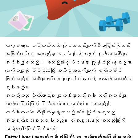
လက္ခဏာများ မပြတတ်သလို လုံးဝအသည်းပျက်စီးသွားခြင်းကိုလည်း
မဖြစ်စေပါ။ အသည်းမှာ
ခန္ဓါကိုယ်
အတွင်း ဒုတိယအကြီးဆုံး
အင်္ဂါဖြစ်သည်။ အသည်း၏လုပ်ငန်းမှာ ကျွန်ုပ်တို့ နေ့စဉ်စား
သောက်သမျှကို ပြုပြင်ပေးပြီး
အဆိပ်အတောက်များ
ကို စစ်ပေးခြင်း
ဖြစ်သည်။ အဆီများလာပါက ထိုလုပ်ငန်းစဉ် အနှောက်အယှက်ခံ
ရပါမည်။
အသည်းသည် ဆဲလ်ဟောင်းများ ပျက်စီးသွားသည့်အခါ ဆဲလ်အသစ်များ
ထုတ်ပေးခြင်းဖြင့် ပြန်ကောင်းအောင်လုပ်၏။ အသည်းကို
ထပ်ခါထပ်ခါ ထိခိုက်မှုရှိလာသည့်အခါ ပြင်မရသည့်
အမာရွတ်များ
အစားထိုးလာပါသည်။ ထိုအခြေအနေကို
အသည်းခြောက်
သည်ဟု ခေါ်ခြင်းဖြစ်သည်။
Fatty Liver (အသည်းအဆီဖုံးခြင်း) က ဘယ်လောက်အဖြစ်များသလဲ