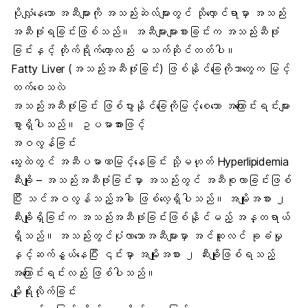
ပိုလျှံနေသော အဆီများကို
အသည်းဆဲလ်မျာ
းတွင် သိုလှောင်ရာမှာ အသည်း
အဆီဖုံးရခြင်းဖြစ်သည်။ အဆီများများစားခြင်းက အသည်းဆီဖုံး
ခြင်းနှင့် တိုက်ရိုက်တော့လည်း မသက်ဆိုင်တတ်ပါ။
Fatty Liver (အသည်းအဆီဖုံးခြင်း) ဖြစ်နိုင်ခြေကိုဘာတွေက မြင့်
တက်စေသလဲ
အသည်းအဆီဖုံးခြင်း ဖြစ်ပွားနိုင်ခြေကိုမြင့်စေသော အကြောင်းရင်းများ
စွာရှိပါသည်။ ဥပမာအားဖြင့်
အဝလွန်ခြင်
သွေ
းထဲတွင် အဆီပမာဏမြင့်နေခြင်း သို့မဟုတ် Hyperlipidemia
ဆီးချို
– အသည်းအဆီဖုံးခြင်းမှာ အသည်းတွင် အဆီစုလာခြင်းဖြစ်
ပြီး သင်အဝလွန်သည့်အခါ ဖြစ်လေ့ရှိပါသည်။
အမျိုးအစား ၂
ဆီးချို
ရှိခြင်းက အသည်းအဆီဖုံးခြင်းဖြစ်နိုင်မည့် အန္တရာယ်
ရှိသည်။ အသည်းတွင်ပုံလာသောအဆီများမှာ
အင်ဆူလင်
ခုခံမှု
နှင့်ဆက်နွှယ်နေပြီး ၎င်းမှာ အမျိုးအစား ၂ ဆီးချိုဖြစ်ရသည့်
အကြောင်းရင်းလည်း ဖြစ်ပါသည်။
မျိုးရိုးလိုက်ခြင်း