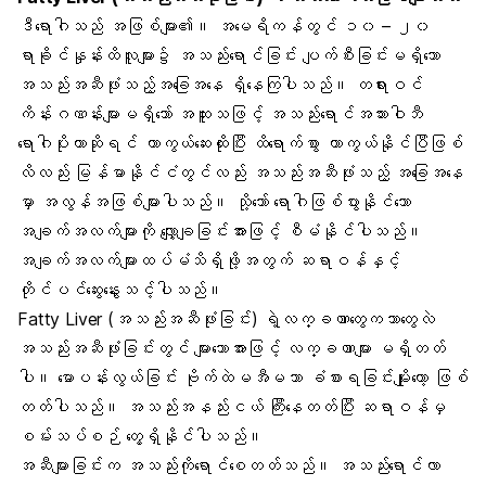
ဒီရောဂါသည် အဖြစ်များ၏။ အမေရိကန်တွင် ၁၀ – ၂၀
ရာခိုင်နှုန်းထိလူများ၌ အသည်းရောင်ခြင်း ပျက်စီးခြင်းမရှိသော
အသည်းအဆီဖုံးသည့်အခြေအနေ ရှိနေကြပါသည်။ တရားဝင်
ကိန်းဂဏန်းများမရှိသော် အထူးသဖြင့် အသည်းရောင်
အသားဝါဘီ
ရောဂါပိုး
ဟာဆိုရင်
ကာကွယ်ဆေး
ထိုးပြီး ထိရောက်စွာ ကာကွယ်နိုင်ပြီဖြစ်
လိလည်း
မြန်မာနိုင်ငံ
တွင်လည်း အသည်းအဆီဖုံးသည့် အခြေအနေ
မှာ အလွန်အဖြစ်များပါသည်။ သို့သော် ရောဂါဖြစ်ပွားနိုင်သော
အချက်အလက်များကို လျှော့ချခြင်းအားဖြင့် စီမံနိုင်ပါသည်။
အချက်အလက်များထပ်မံသိရှိဖို့အတွက် ဆရာဝန်နှင့်
တိုင်ပင်ဆွေးနွေးသင့်ပါသည်။
Fatty Liver (အသည်းအဆီဖုံးခြင်း) ရဲ့လက္ခဏာတွေကဘာတွေလဲ
အသည်းအဆီဖုံးခြင်းတွင် များသောအားဖြင့်
လက္ခဏာမျာ
း မရှိတတ်
ပါ။ မောပန်းလွယ်ခြင်း
ဗိုက်
ထဲ
မအီမသာ
ခံစားရခြင်းမျိုးတော့ ဖြစ်
တတ်ပါသည်။ အသည်းအနည်းငယ် ကြီးနေတတ်ပြီး ဆရာဝန်မှ
စမ်းသပ်စဉ် တွေ့ရှိနိုင်ပါသည်။
အဆီများခြင်းက
အသည်းကိုရောင်စေ
တတ်သည်။ အသည်းရောင်လာ