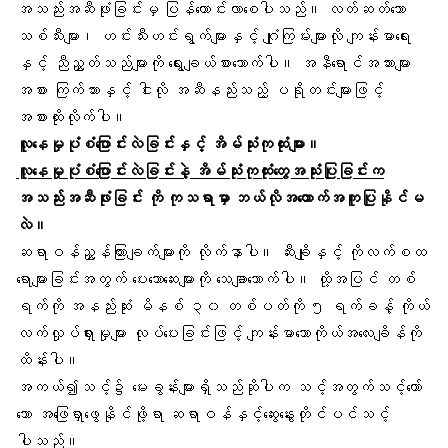
အသည်းအဆီဖုံးခြင်းမှ ပြန်ကောင်းလာစေပါသည်။ လတ်ဆတ်သော
သစ်သီ
းများ၊
ဟင်းသီးဟင်းရွက်မျာ
းနှင့်
ဂျုံကြမ်
းများလို ကျန်းမာရေး
နှင့် ညီညွှတ်သည်များကို ရွေးချယ်စားသောက်ပါ။
အနီရောင်အသား
များ
အစား
ကြက်သား
နှင့်
ငါး
လို အဆီနည်းသည့်
ပရိုတင်
းများဖြင့်
အစားထိုးလိုက်ပါ။
လူနေမှုပုံစံပြောင်းလဲခြင်းနှင့် အိမ်သုံးကုထုံးများ။
လူနေမှုပုံစံပြောင်းလဲခြင်းနဲ့ အိမ်သုံးကုထုံးတွေအသုံးပြုခြင်းက
အသည်းအဆီဖုံးခြင်း ကို ကုသရာမှာ ဘယ်လိုအထောက်အကူပြုနိုင်မ
လဲ။
ဆရာဝန်ညွှန်ကြားချက်များကို လိုက်နာပါ။ ဆီးချိုနှင့် ကိုလက်စထ
ရောများခြင်းအတွက် ပေးသောဆေးများကို သေချာသောက်ပါ။ ထို့အပြင် တစ်
ရက်ကို အနည်းဆုံး မိနစ် ၃၀ တစ်ပတ်ကို ၅ ရက်ခန့်
ကိုယ်
လက်လှုပ်ရှားမှု
များ လုပ်ပေးခြင်းဖြင့် ကျန်းမာသောကိုယ်အလေးချိန်ကို
ထိန်းပါ။
အကယ်၍သင့်၌ မေးခွန်းများရှိသည်ဆိုပါက သင့်အတွက်သင့်တော်
သော အဖြေရှာဖွေနိုင်ဖို့ရာ ဆရာဝန်နှင့်ဆွေးနွေးတိုင်ပင်သင့်
ပါသည်။