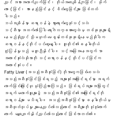
လျှင်
အစားအသောက်ပျက်ခြင်
း၊
ကိုယ်အလေးချိန်
ကျခြင်း၊
ဗိုက်
အောင့်ခြင်
း၊
အားနည်းခြင်း
နှင့် စိတ်ထွေခြင်းများ ဖြစ်တတ်
ပါသည်။
ဘယ်အချိန်မှာ ဆရာဝန်နဲ့ သွားရောက်တွေ့ဆုံသင့်သလဲ
သင့်ဆီမှာ အထက်ဖော်ပြပါ ရောဂါလက္ခဏာတွေထဲမှ တစ်ခုခုများရှိ
နေမည်ဆိုလျှင် သို့မဟုတ် မေးခွန်းတစ်ခုခုရှိနေမည်ဆိုပါက
ဆရာဝန်နှင့်တိုင်ပင်ဆွေးနွေးပါ။ လူတိုင်း၏
ခန္ဓါကိုယ်
တုံ့ပြန်မှုသည် မတူညီနိုင်ပါ။ သင့်အခြေအနေအတွက် ဘာ
အကောင်းဆုံးလဲဆိုတာကို သင့်ဆရာဝန်နှင့် တိုင်ပင်ခြင်းက
အကောင်းဆုံးပင်။
Fatty Liver (အသည်းအဆီဖုံးခြင်း) ကိုဘာတွေကဖြစ်စေသလဲ
အသည်းအဆီဖုံးခြင်းဖြစ်ရသည့် အများဆုံးအကြောင်းရင်းမှာ အရက်
သောက်ခြင်းကြောင့်ဟု ယုံကြည်ထားကြသည်။ ဖြစ်ရပ်အများအပြားတွင်
အရက်
မသောက်သူများ၌ အသည်းအဆီဖုံးခြင်း၏အကြောင်းရင်းကို
ဆရာဝန်များ မသိရပါ။ အသည်းအဆီဖုံးခြင်းမှာ ခန္ဓါကိုယ်မှ
အဆီထုတ်လုပ်မှု များနေလျှင်သော်လည်းကောင်း အဆီများကို လုံလုံလောက်
လောက် မချေဖျက်နိုင်လျှင်သော်လည်းကောင်း ဖြစ်လာတတ်၏။