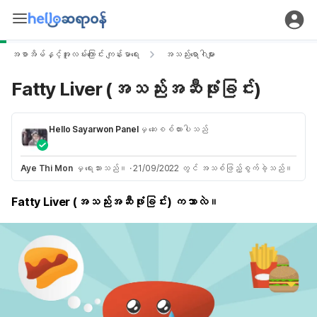
အစာအိမ်နှင့်အူလမ်းကြောင်း ကျန်းမာရေး
အသည်းရောဂါများ
Fatty Liver (အသည်းအဆီဖုံးခြင်း)
Hello Sayarwon Panel
မှ ဆေးစစ်ထားပါသည်
Aye Thi Mon
မှ ရေးသားသည်။
·
21/09/2022 တွင် အသစ်ဖြည့်စွက်ခဲ့သည်။
Fatty Liver (
အသည်းအဆီဖုံးခြင်း
) ကဘာလဲ။