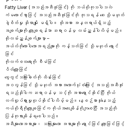
Fatty Liver (အသည်းအဆီဖုံးခြင်း) ကို ဘယ်လိုကုသပါသလဲ
ကံမကောင်းစွာဖြင့် အသည်းအဆီဖုံးခြင်းကို ကုသရန် ဆေး သို့မဟုတ်
ခွဲစိတ်မှု
ဆိုတာမျိုး မရှိပါ။ ထိုအစား အန္တရာယ်ရှိသည့်
အချက်များကို လျော့ချရန်သာ ဆရာဝန်မှ လမ်းညွှန်ပါလိမ့်မည်။
ထိုလမ်းညွှန်ချက်များမှာ –
အယ်လ်ကိုဟောပါသောအရည်များကို ကန့်သတ်ခြင်း သို့မဟုတ် ရှောင်
ခြင်း
ကိုလက်စထရောကို စီမံခြင်း
ဝိတ်လျှော့ခြင်း
သွေးတွင်းသကြားဓါတ်
ကို ထိန်းခြင်း
အဝလွန်ခြင်း သို့မဟုတ် အစားအသောက်ပုံစံကြောင့် အသည်းအဆီဖုံး
ရသည်ဆိုပါက ဆရာဝန်မှ သင့်ကို အစားရှောင်ခိုင်းပြီး
ကိုယ်
လက်လှုပ်ရှားမှု
လုပ်ခိုင်းပါလိမ့်မည်။ နေ့စဉ်စားသုံးနေသည့်
ကယ်လိုရီကိုလျော့ချခြင်းက ကိုယ်အလေးချိန်ကိုကျစေပြီး အသည်းကို
ပြန်ကုစားချိန်ရစေပါသည်။
အဆီများသောအစာများ၊ သကြားများသော အစာများကို ရှောင်ခြင်း လျော့ခြင်းဖြင့်