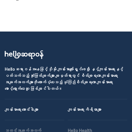
Helloဆရာဝန်အနေဖြင့် ပိုမို ကျန်းမာပျော်ရွှင်စေဖို့ နှင့်ကျန်းမာရေးနှင့်
ပတ်သက်သည့် ဆုံးဖြတ်ချက်များ ချမှတ်ရာတွင် စိတ်ချရသော ကျန်းမာရေး
အချက်အလက်များကို ထောက်ပံ့ပေးသည့် ယုံကြည်စိတ်ချရသော ကျန်းမာရေး
စောင့်ရှောက်ပေးသူ ဖြစ်ချင်ပါတယ်။
ကျန်းမာရေး ဆောင်းပါးများ
ကျန်းမာရေး ကိရိယာများ
သတင်းအချက်အလက်
Hello Health