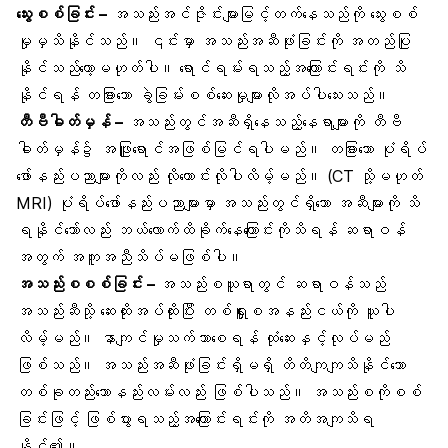
သွေးစစ်ခြင်း
–
အသည်းအင်ဇိုင်းများမြင့်တက်နေသည်ကို သွေးစစ်
မှုမှသိနိုင်သည်။ ၎င်းမှာ အသည်းအဆီဖုံးခြင်းကို အတည်ပြု
နိုင်သည်တော့မဟုတ်ပါ။ ရောင်ရမ်းရသည့်အကြောင်းရင်းကို သိ
နိုင်ရန် တခြားသော ခွဲခြမ်းစစ်ဆေးမှုများလိုအပ်ပါသေးသည်။
တီဗီဓါတ်မှန် –
အသည်းတွင်အဆီရှိနေသည့်နေရာများကို တီဗီ
ဓါတ်မှန်၌ အဖြူရောင်အဖြစ်မြင်ရပါမည်။ တခြားသော ပုံရိပ်
ဖော်နည်းပညာများကိုလည်း လိုကောင်းလိုပါလိမ့်မည်။ (CT သို့မဟုတ်
MRI
) ပုံရိပ်ဖော်နည်းပညာများမှာ အသည်းတွင်ရှိသော အဆီများကို သိ
ရနိုင်သော်လည်း ဘယ်လောက်ထိခိုက်နေကြောင်းကိုသိရန် ဆရာဝန်
အတွက် အကူအညီသိပ်မဖြစ်ပါ။
အသည်းစစစ်ခြင်း
–
အသည်းစယူရာတွင် ဆရာဝန်သည်
အသည်းဆီသို့ ဆေးထိုးအပ်ထိုးပြီး
တစ်ရှူးစ
အနည်းငယ်ကို ယူပါ
လိမ့်မည်။
နာကျင်မှု
သက်သာစေရန် ထုံဆေးနှင့်လုပ်မည်
ဖြစ်သည်။ အသည်းအဆီဖုံးခြင်းရှိမရှိ တိတိကျကျသိနိုင်သော
တစ်ခုတည်းသောနည်းလမ်းလည်း ဖြစ်ပါသည်။ အသည်းစကိုစစ်
ခြင်းဖြင့် ဖြစ်ပွားရသည့်အကြောင်းရင်းကို အတိအကျသိရ
နိုင်၏။