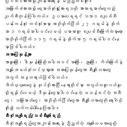
ပြင်ဆင်ထားတာမို့ ကျန်းမာရေးနဲ့ မညီညွတ်ပါဘူး။
အခြောက်ခံထားတာမို့ ရေဓာတ်ဆုံးရှုံးထားရသလို အာဟာရဓာတ်တွေလည်း
ပျက်ဆီးကုန်ကြပါတယ်။ ဥပမာပေးရရင် သဘာဝ စပျစ်သီး
ပန်းကန်လုံး တစ်လုံးစာမှာ ကာဘိုဟိုက်ဒြိတ် ၂၇ ဂရမ်နဲ့ ဖိုက်
ဘာ ၁ ဂရမ်သာပါဝင်ပေမယ့် ပမာဏတူ စပျစ်သီးခြောက်ထဲမှာတော့
ကာဘိုဟိုက်ဒြိတ် ၁၁၅ ဂရမ်နဲ့ ဖိုက်ဘာ ၅ ဂရမ်ပါဝင်နေ
မှာဖြစ်ပါတယ်။
အဆာပြေမုန့်များ
အာလူးကြော်၊ ငါးမုန့်ကြော်တို့အပါအဝင် ဘာကြော်၊ ညာကြော်၊ ကိတ်ခြောက်နဲ့
အမျိုးအမယ်စုံလင်လှစွာသော
အဆာပြေမုန့်တွေ
ဟာ ဆီးချိုသမားတွေ
အတွက် အန္တရာယ်ဖြစ်ပါတယ်။
အိတ်လှလှလေးတွေနဲ့ ထုပ်ပိုးထားပြီး နေရာတိုင်းမှာ အလွယ်တကူဝယ်ယူ
လို့ရနိုင်ပေမယ့် ဒီမုန့်တွေမှာပါဝင်နေတဲ့ မသန့်စင်တဲ့ အဆီ
တွေ၊ သကြားဓာတ်တွေ၊ ကာဘိုဟိုက်ဒြိတ်တွေဟာ ဆီးချိုသမားတွေကို ရောဂါပို
တိုးဖို့ လက်ကမ်းခေါ်နေကြတာပါ။
သီးစုံအချိုရည်/သစ်သီးဖျော်ရည်
သီးစုံအချိုရည်တွေ
ဟာ ကျန်းမာရေးနဲ့ ညီညွတ်တဲ့ အဖျော်ယမကာတွေလို့