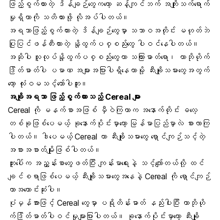
ဖြည့်စွက်ထားတဲ့ ဒိန်ချဉ်တွေကတော့ ဆန့်ကျင်ဘက် အကျိုးသက်ရောက်
မှုရှိတာကို သတိထားဖို့ လိုအပ်ပါတယ်။
အရသာဖြည့်စွက်ထားတဲ့ ဒိန်ချဉ်တွေမှာ သဘာဝအတိုင်း မဟုတ်ဘဲ
ပြုပြင်ဖန်တီးထားတဲ့ နို့ထွက်ပစ္စည်းတွေ ပါဝင်နေပါတယ်။
အဆိုပါ လူလုပ်နို့ထွက်ပစ္စည်းတွေဟာ သကြားဓာတ်ရော၊ ကာဘိုဟိုက်
ဒြိတ်ဓာတ်ပါ ပမာဏ အများအပြားပါရှိနေတာမို့ ဆီးချိုသမားတွေအတွက်
တော့ လုံးဝမသင့်တော်ပါဘူး။
အချိုအရသာ ဖြည့်စွက်ထားသည့် Cereal များ
Cereal
ကို မနက်စာအဖြစ် မှီဝဲကြတာက အနောက်တိုင်း ဓလေ့
တစ်ခုဖြစ်ပေမယ့် ခုနောက်ပိုင်းမှာတော့ မြန်မာပြည်မှာလဲ စားလာကြ
ပါတယ်။ ဒါပေမယ့် Cereal ဟာ ဆီးချိုသမားတွေ ရှောင်ကျဉ်သင့်တဲ့
အစားအစာတ်မျိုးဖြစ်ပါတယ်။
ဘူးပေါ်က အညွှန်းစာတွေဖတ်ပြီး ကျန်းမာရေးနဲ့ သင့်လျော်တယ်လို့ ထင်
ချင်စရာဖြစ်ပေမယ့် ဆီးချိုသမားတွေအနေနဲ့ Cereal ကို ရှောင်ကျဉ်
တာအကောင်းဆုံးပါ။
ပုံမှန်အားဖြင့် Cereal တွေမှာ ပရိုတိန်းဓာတ် နည်းပါးပြီး ကာဘိုဟို
က်ဒြိတ်ဓာတ်ပါဝင်မှုများပြားပါတယ်။ ခုနောက်ပိုင်းမှာတော့ ဆီးချို