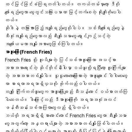
ထင်မြင်ခြင်းခံကြရတတ်ပါတယ်။ တကယ်တမ်းမှာတော့ ဒီလို
ဖျော်ရည်တွေဟာ သွေးတွင်းသကြားပမာဏ မြင့်တက်စေတဲ့ ဆိုးကျိုးကိုပေးပါ
တယ်။
ဆိုဒါနဲ့ တခြားအားဖြည့်အချိုရည်တွေလိုပါပဲ။ သစ်သီးဖျော်ရည်တွေနဲ့
သီးစုံအချိုရည်တွေဟာလည်း ဆီးချိုသမားတွေ ရှောင်ကျဉ်သင့်တဲ့
အဖျော်ယမကာအမျိုးအစားတွေဖြစ်ကြပါတယ်။
အာလူးကြော် (French Fries)
French Fries
လို့ လူသိများတဲ့ ပြင်သစ်အာလူးကြော်ဟာ အသင့်စား
အစားအစာရောင်းတဲ့ ဆိုင်တိုင်းနီးပါးမှာ ဝယ်ယူလို့ရပြီးတော့ လူကြိုက်များ
တဲ့ အစားအစာတစ်မျိုးပါ။ ပူပူလောလောကြော်ထားတဲ့ အာလူးချောင်း ဝါဝါလေးတွေ
ဟာ စားရတာအရသာရှိလှသလို ဗိုက်လည်းဝပါတယ်။
တချို့ ကြိုက်တတ်သူတွေက အာလူးကြော်ချည်း သီးသန့်တောင် ဝယ်စားတတ်ကြ
ပါသေးတယ်။ ဒါကြောင့်လည်း ဒီအာလူးကြော်ကို အရသာအစုံအလင်
ဖန်တီးဆန်းသစ်လာကြတာတွေလည်း ရှိပါတယ်။
ဘယ်လို အရသာရှိရှိ စားကောင်းကောင်း French Fries တွေဟာ ဆီးချိုသမား
တွေအတွက်တော့ အန္တရာယ်များတဲ့ အစားအစာတစ်မျိုးဖြစ်ပါတယ်။
ကာဘိုဟိုက်ဒြိတ်ပါဝင်မှုများတဲ့ အာလူးကို မီးပြင်းပြင်းနဲ့ ကြော်ထားတာမို့