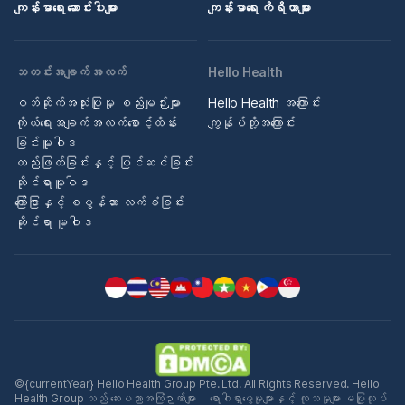
ကျန်းမာရေး ဆောင်းပါးများ
ကျန်းမာရေး ကိရိယာများ
သတင်းအချက်အလက်
Hello Health
ဝဘ်ဆိုက်အသုံးပြုမှု စည်းမျဉ်းများ
Hello Health အကြောင်း
ကိုယ်ရေးအချက်အလက်စောင့်ထိန်း
ကျွန်ုပ်တို့အကြောင်း
ခြင်းမူဝါဒ
တည်းဖြတ်ခြင်းနှင့် ပြင်ဆင်ခြင်း
ဆိုင်ရာမူဝါဒ
ကြော်ငြာနှင့် စပွန်ဆာ လက်ခံခြင်း
ဆိုင်ရာ မူဝါဒ
©{currentYear} Hello Health Group Pte. Ltd. All Rights Reserved. Hello
Health Group သည် ဆေးပညာအကြံဉာဏ်များ၊ ရောဂါရှာဖွေမှုများနှင့် ကုသမှုများ မပြုလုပ်