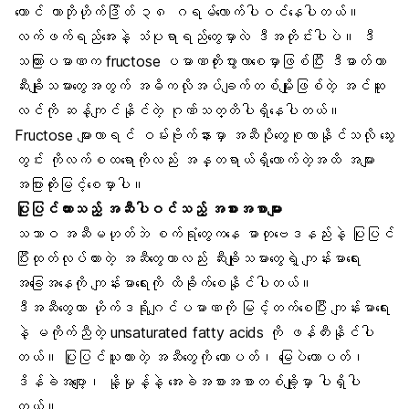
တောင် ကာဘိုဟိုက်ဒြိတ် ၃၈ ဂရမ်လောက်ပါဝင်နေပါတယ်။
လက်ဖက်ရည်အေးနဲ့ သံပုရာရည်တွေမှာလဲ ဒီအတိုင်းပါပဲ။ ဒီ
သကြားပမာဏက fructose ပမာဏတိုးပွားလာစေမှာဖြစ်ပြီး ဒီဓာတ်ဟာ
ဆီးချိုသမားတွေအတွက် အဓိကလိုအပ်ချက်တစ်မျိုးဖြစ်တဲ့ အင်ဆူ
လင်ကို ဆန့်ကျင်နိုင်တဲ့ ဂုဏ်သတ္တိပါရှိနေပါတယ်။
Fructose များလာရင် ဝမ်းဗိုက်နားမှာ အဆီပိုတွေစုလာနိုင်သလို သွေး
တွင်း ကိုလက်စထရောကိုလည်း အန္တရာယ်ရှိလောက်တဲ့အထိ အများ
အပြားတိုးမြင့်စေမှာပါ။
ပြုပြင်ထားသည့် အဆီပါဝင်သည့် အစားအစာများ
သဘာဝ အဆီမဟုတ်ဘဲ စက်ရုံတွေကနေ ဓာတုဗေဒနည်းနဲ့ ပြုပြင်
ပြီးထုတ်လုပ်ထားတဲ့ အဆီတွေဟာလည်း ဆီးချိုသမားတွေရဲ့ ကျန်းမာရေး
အခြေအနေကို ကျန်းမာရေးကို ထိခိုက်စေနိုင်ပါတယ်။
ဒီအဆီတွေဟာ ဟိုက်ဒရိုဂျင်ပမာဏကို မြင့်တက်စေပြီး ကျန်းမာရေး
နဲ့ မကိုက်ညီတဲ့
unsaturated fatty acids
ကို ဖန်တီးနိုင်ပါ
တယ်။ ပြုပြင်ယူထားတဲ့ အဆီတွေကို ထောပတ်၊ မြေပဲထောပတ်၊
ဒိန်ခဲအပျော့၊ နို့မှုန့်နဲ့ အေးခဲအစားအစာတစ်ချို့မှာ ပါရှိပါ
တယ်။