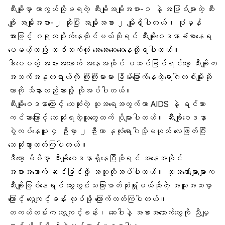
ဆီးချိုမှာ ကာကွယ်လို့မရတဲ့ ဆီးချိုအမျိုးအစား-၁ နဲ့ အဖြစ်များတဲ့
ဆီး
ချို အမျိုးအစား-၂
ဆိုပြီး အမျိုးအစား ၂ မျိုးရှိပါတယ်။ ပုံမှန်
အားဖြင့် ဂရုတစိုက်နေထိုင်မယ်ဆိုရင်
ဆီးချိုဝေဒနာ
ခံစားနေရ
ပေမယ့်လည်း တစ်သက်လုံး အေးအေးဆေးဆေးနေလို့ရပါတယ်။
ဒါပေမယ့် အစားအသောက် အနေအထိုင် မဆင်ခြင်ရင်တော့ ဆီးချိုက
အသက်အန္တရာယ်ကို ကြီးကြီးမားမား ခြိမ်းခြောက်နေတဲ့ရောဂါတစ်မျိုးဆို
တာကို သိနားလည်ထားဖို့ လိုအပ်ပါတယ်။
ဆီးချိုဝေဒနာကြောင့် သေဆုံးတဲ့ သူအရေအတွက်ဟာ
AIDS
နဲ့
ရင်သား
ကင်ဆာကြောင့်
သေဆုံးရတဲ့သူတွေထက် ပိုများပါတယ်။ ဆီးချိုဝေဒနာ
စွဲကပ်နေသူ ၄ ဦးမှာ ၂ ဦးဟာ နှလုံးရောဂါသို့မဟုတ် လေဖြတ်ပြီး
သေဆုံးသွားတတ်ကြပါတယ်။
ဒီတော့ မိမိမှာ ဆီးချိုဝေဒနာရှိနေပြီဆိုရင် အနေအထိုင်
အစားအသောက် ဆင်ခြင်ဖို့ အထူးလိုအပ်ပါတယ်။ လူအတော်များများက
ဆီးချိုဖြစ်နေရင် သွေးတွင်းသကြားဓာတ်ဆုံးရှုံးမယ်ဆိုတဲ့ အယူအဆမှား
ကြောင့်
လေ့ကျင့်ခန်း
လုပ်ဖို့ ကြောက်တတ်ကြပါတယ်။
တကယ်တမ်းက လေ့ကျင့်ခန်း၊ ဆေးဝါးနဲ့ အစားအသောက်တွေကို ညီမျှ