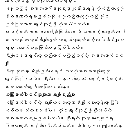
အောင် ချိန်ညှိ မှီဝဲလုပ်ဆောင်ပေးရမှာပါ။
အထူးသဖြင့် အစားအသောက်စားသုံးရာမှာ
ကျန်းမာရေးနဲ့ ကိုက်ညီတာတွေ
ကို
မှီဝဲစားသောက်ရမှာဖြစ်သလို မကိုက်ညီတာတွေကိုလည်း လုံးဝ
ပြတ်ပြတ်သားသား ရှောင်ကျဉ်ဖို့ လိုအပ်ပါတယ်။
စားသင့်တာကို စားတာက ကောင်းကျိုးဖြစ်စေသလို မစားသင့်တာတွေကို ရှောင်
တာကလည်း ဘေးထွက်ဆိုးကျိုးတွေကို ကာကွယ်ရာရောက်တာမို့ ရောဂါထိန်းချုပ်
ရာမှာ အထောက်အကူဖြစ်စေမှာဖြစ်ပါတယ်။
ဆီးချိုဝေဒနာရှင်တွေ လှည့်တောင်မကြည့်သင့်တဲ့ အစားအသောက် ၁၀
မျိုး
ဒီတော့ ကိုယ့်မှာ ဆီးချိုဖြစ်နေရင် ဘယ်လိုအစားအစာမျိုးတွေကို
ရှောင်ကြဉ်ရမလဲ။ ဆီးချိုဝေဒနာရှင်တွေ လုံးဝရှောင်ကျဉ်သင့်တဲ့
အစားအသောက်တွေကို ဖော်ပြပေးမယ်နော်။
သကြားဓာတ်ပါဝင်မှုများသော အချိုရည်များ
သကြားဓာတ်ပါဝင်တဲ့
အဖျော်ယမကာတွေ
ဟာ ဆီးချိုသမားတွေနဲ့တော့ ပြဒါး
တစ်လမ်း သံတစ်လမ်းပါ။ လုံးဝ ရှောင်ကျဉ်ဖို့ လိုအပ်တဲ့
အစားအစာတစ်မျိုးဖြစ်ပါတယ်။ ဆိုးရွားတဲ့ ကျန်းမာရေးဆိုင်ရာ
ပြဿနာတွေကို ဖန်တီးပေးပါလိမ့်မယ်။ ဆိုဒါ ၃၅၀ ml လောက်မှာ