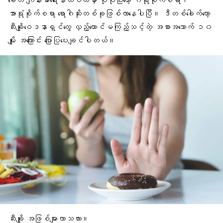
ခေတ် ကျန်းမာရေးနယ်ပယ်မှာ ပိုပိုပြီးတော့ ဂရုစိုက်စရာ၊
အာရုံစိုက်စရာ ရောဂါဆိုးတစ်ခုဖြစ်လာနေပါပြီ။ ဒီတစ်ခေါက်တော့
ဆီးချိုဝေဒနာရှင်တွေ လှည့်တောင်မကြည့်သင့်တဲ့ အစားအသောက် ၁၀
မျိုး အကြောင်း ပြောပြပေးချင်ပါတယ်။
ဆီးချို အဖြစ်များလာသလား။