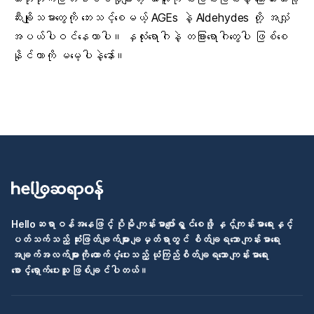
ဆီးချိုသမားတွေကို ဘေးသင့်စေမယ့် AGEs နဲ့ Aldehydes တို့ အလျှံ
အပယ်ပါဝင်နေတာပါ။ နှလုံးရောဂါနဲ့ တခြားရောဂါတွေပါ ဖြစ်စေ
နိုင်တာကို မမေ့ပါနဲ့နော်။
Helloဆရာဝန်အနေဖြင့် ပိုမို ကျန်းမာပျော်ရွှင်စေဖို့ နှင့်ကျန်းမာရေးနှင့်
ပတ်သက်သည့် ဆုံးဖြတ်ချက်များ ချမှတ်ရာတွင် စိတ်ချရသော ကျန်းမာရေး
အချက်အလက်များကို ထောက်ပံ့ပေးသည့် ယုံကြည်စိတ်ချရသော ကျန်းမာရေး
စောင့်ရှောက်ပေးသူ ဖြစ်ချင်ပါတယ်။