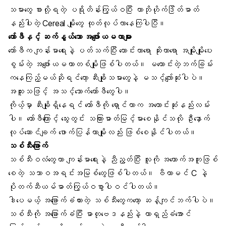
သမားတွေ စားလို့ရတဲ့ ပရိုတိန်းကြွယ်ဝပြီး ကာဘိုဟိုက်ဒြိတ်ဓာတ်
နည်းပါးတဲ့ Cereal မျိုးတွေ ထုတ်လုပ်လာနေကြပါပြီ။
ကော်ဖီနှင့် ဆက်နွယ်သော အဖျော်ယမကာများ
ကော်ဖီ
က ကျန်းမာရေးနဲ့ ပတ်သက်ပြီး ကောင်းတာရော ဆိုးတာရော အမျိုးမျိုးပေး
စွမ်းတဲ့ အဖျော်ယမကာတစ်မျိုးဖြစ်ပါတယ်။ မကောင်းတဲ့ဘက်ခြမ်း
ကနေကြည့်မယ်ဆိုရင်တော့ ဆီးချိုသမားတွေနဲ့ မသင့်လျော်ဆုံးပါပဲ။
အထူးသဖြင့် အသင့်သောက်ကော်ဖီတွေပါ။
ကိုယ့်မှာ ဆီးချိုရှိနေရင် ကော်ဖီကို ရှောင်တာက အကောင်းဆုံးနည်းလမ်း
ပါ။ ကော်ဖီကြောင့် သွေးတွင်း သကြားဓာတ်မြင့်မားစေနိုင်သလို ဦးနှောက်
လုပ်ဆောင်ချက် ဖောက်ပြန်တာမျိုးလည်း ဖြစ်စေနိုင်ပါတယ်။
သစ်သီးခြောက်
သစ်သီးဝလံတွေဟာ ကျန်းမာရေးနဲ့ ညီညွတ်ပြီး လူကို အထောက်အကူဖြစ်
စေတဲ့ သဘာဝအရင်းအမြစ်တွေဖြစ်ပါတယ်။ ဗီတာမင် C နဲ့
ပိုတက်ဆီယမ်ဓာတ်ကြွယ်ဝစွာပါဝင်ပါတယ်။
ဒါပေမယ့် အခြောက်ခံထားတဲ့ သစ်သီးတွေကတော့ ဆန့်ကျင်ဘက်ပါပဲ။
သစ်သီးကို အခြောက်ခံပြီး ဓာတုဗေဒနည်းနဲ့ တာရှည်ခံအောင်