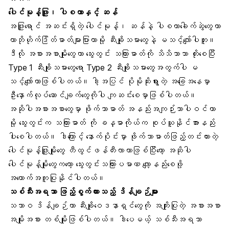
ပေါင်မုန့်ဖြူ၊ ပါစတာနှင့် ဆန်
အဖြူရောင် အဆင်းရှိတဲ့
ပေါင်မုန့်
၊ ဆန်နဲ့ ပါစတာခေါက်ဆွဲတွေဟာ
ကာဘိုဟိုက်ဒြိတ်ဓာတ်များပြားတာမို့ ဆီးချိုသမားတွေနဲ့ မသင့်လျော်ပါဘူး။
ဒီလို အစားအစာမျိုးတွေဟာ သွေးတွင်း သကြားဓာတ်ကို သိသိသာသာ တိုးစေပြီး
Type 1 ဆီးချိုသမားတွေရော Type 2 ဆီးချိုသမားတွေအတွက်ပါ မ
သင့်လျော်တာဖြစ်ပါတယ်။ ဒါ့အပြင် ပိုမိုဆိုးရွားတဲ့ အခြေအနေမှာ
ဦးနှောက်လုပ်ဆောင်ချက်တွေကိုပါ ကျဆင်းစေမှာဖြစ်ပါတယ်။
အဆိုပါအစားအစာတွေမှာ ဖိုက်ဘာဓာတ် အနည်းအကျဉ်းသာပါဝင်တာ
မို့ သွေးတွင်းက သကြားဓာတ် ကို ခန္ဓာကိုယ်က စုပ်ယူနိုင်အားနည်း
ပါးစေပါတယ်။ ဒါကြောင့် နောက်ပိုင်းမှာ ဖိုက်ဘာဓာတ်ဖြည့်တင်းထားတဲ့
ပေါင်မုန့်ဖြူမျိုးတွေ တီထွင်ဖန်တီးလာတာဖြစ်ပြီးတော့ အဆိုပါ
ပေါင်မုန့်မျိုးတွေကတော့ သွေးတွင်းသကြားပမာဏ လျော့နည်းစေဖို့
အထောက်အကူပြုနိုင်ပါတယ်။
သစ်သီးအရသာ ဖြည့်စွက်ထားသည့် ဒိန်ချဉ်များ
သဘာဝ
ဒိန်ချဉ်
ဟာ ဆီးချိုဝေဒနာရှင်တွေကို အကျိုးပြုတဲ့ အစားအစာ
အမျိုးအစား တစ်မျိုးဖြစ်ပါတယ်။ ဒါပေမယ့် သစ်သီးအရသာ