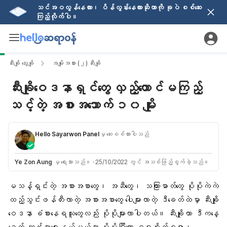
သင်အဝလွန်နေလား၊ ပိန်လွန်းနေလားဆိုတာကို ခုပဲ စစ်ဆေး
ကြည့်လိုက်ပါ။
ဆီးချို သွေးချို
အမျိုးအစား (၂) ဆီးချို
ဆီးချိုဝေဒနာရှင်တွေ လှည့်တောင်မကြည့်
သင့်တဲ့ အစားအသောက် ၁၀ မျိုး
Hello Sayarwon Panel
မှ ဆေးစစ်ထားပါသည်
Ye Zon Aung
မှ ရေးသားသည်။
·
25/10/2022 တွင် အသစ်ဖြည့်စွက်ခဲ့သည်။
မသန့်ရှင်းတဲ့ အစားအစာတွေ
၊ အဆီတွေ၊
သကြားဓာတ်တွေ
ပိုပိုကဲကဲ
ထည့်သွင်းဖန်တီးလာတဲ့ အစားအစာတွေ ပေါများလာတဲ့ ဒီခေတ်ထဲမှာ ဆီးချို
ဝေဒနာ ခံစားနေရသူတွေလည်း ပိုပိုများလာပါတယ်။ ဆီးချိုဟာ ဒီကနေ့