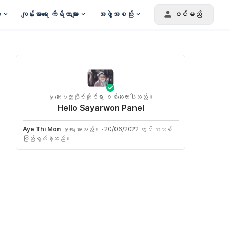
း
ကျန်းမာရေး ကိရိယာများ
အဖွဲ့အစည်း
ဝင်မည်
မှ ဆေးပညာပိုင်းဆိုင်ရာ စစ်ဆေးထားပါသည်။
Hello Sayarwon Panel
Aye Thi Mon
မှ ရေးသားသည်။
·
20/06/2022 တွင် အသစ်
ဖြည့်စွက်ခဲ့သည်။