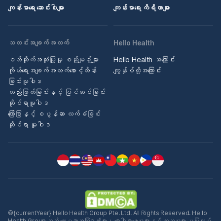
ကျန်းမာရေး ဆောင်းပါးများ
ကျန်းမာရေး ကိရိယာများ
သတင်းအချက်အလက်
Hello Health
ဝဘ်ဆိုက်အသုံးပြုမှု စည်းမျဉ်းများ
Hello Health အကြောင်း
ကိုယ်ရေးအချက်အလက်စောင့်ထိန်း
ကျွန်ုပ်တို့အကြောင်း
ခြင်းမူဝါဒ
တည်းဖြတ်ခြင်းနှင့် ပြင်ဆင်ခြင်း
ဆိုင်ရာမူဝါဒ
ကြော်ငြာနှင့် စပွန်ဆာ လက်ခံခြင်း
ဆိုင်ရာ မူဝါဒ
©{currentYear} Hello Health Group Pte. Ltd. All Rights Reserved. Hello
Health Group သည် ဆေးပညာအကြံဉာဏ်များ၊ ရောဂါရှာဖွေမှုများနှင့် ကုသမှုများ မပြုလုပ်