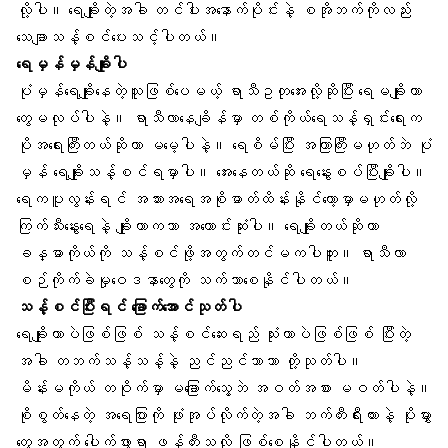
လို့ပါ။ ရေချိုးတဲ့အခါ တင်ပါးအနောက်ပိုင်းနဲ့ စအိုဘက်ကိုလည်း
သေချာသန့်စင်ပေးသင့်ပါတယ်။
ရေမှန်မှန်ချိုးပါ
ပုံမှန်ရေချိုးနေတဲ့သူဖြစ်ပေမယ့်
ရာသီဥတုအေးလို့
ဆိုပြီး ရေမချိုးတာ
တွေမလုပ်ပါနဲ့။ ရာသီလာနေချိန်မှာ တစ်ကိုယ်ရေသန့်ရှင်းရေးက
ပိုအရေးကြီးတယ်ဆိုတာ မမေ့ပါနဲ့။ ရေစိမ်ပြီး အကြာကြီးမဟုတ်ဘဲ ပုံ
မှန် ရေချိုးသန့်စင်ရမှာပါ။ အေးနေတယ်ဆို ရေနွေးစပ်ပြီးချိုးပါ။
ရေကပူလွန်းရင် အသားအရေအစိုဓာတ်ထိန်းနိုင်တော့မှာမဟုတ်လို့
ကြက်သီးနွေးရေနဲ့ ချိုးတာကသာ အကောင်းဆုံးပါ။ ရေချိုးတယ်ဆိုတာ
ခန္ဓာကိုယ်
ကို သန့်စင်ဖို့အတွက်တင်မကပါဘူး။
ရာသီလာ
စဉ်ကိုက်ခဲမှုဝေဒနာတွေ
ကို သက်သာစေနိုင်ပါတယ်။
သန့်စင်ပြီးရင် ခြောက်အောင်သုတ်ပါ
ရေချိုးတာပဲဖြစ်ဖြစ် သန့်စင်ဆေးရည် သုံးတာပဲဖြစ်ဖြစ် ပြီးတဲ့
အခါ တဘက်သန့်သန့်နဲ့ ညင်ညင်သာသာ တို့သုတ်ပါ။
မိန်းမကိုယ် တဝိုက်မှာ မခြောက်သွေ့ဘဲ အဝတ်အစား မဝတ်ပါနဲ့။
စိုစွတ်နေတဲ့ အရေပြားကို ဖုံးအုပ်လိုက်တဲ့အခါ ဘက်တီးရီးယားနဲ့ ပိုးမွှား
တွေအတွက် ပေါက်ဖွားရာ ဖန်တီးသလို ဖြစ်စေနိုင်ပါတယ်။