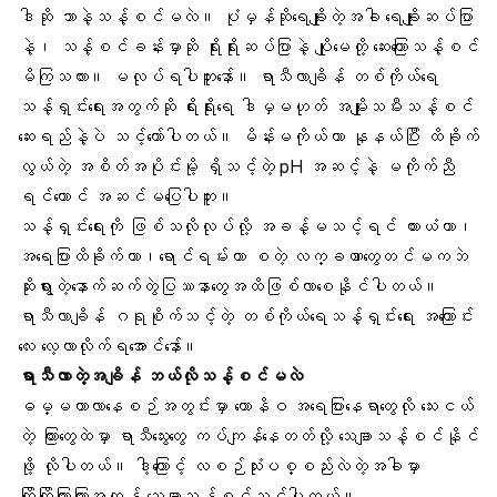
ဒါဆို ဘာနဲ့သန့်စင်မလဲ။ ပုံမှန်ဆိုရေချိုးတဲ့အခါ
ရေချိုးဆပ်ပြာ
နဲ့၊ သန့်စင်ခန်းမှာဆို ရိုးရိုးဆပ်ပြာနဲ့ ပျိုမေတို့ ဆေးကြောသန့်စင်
မိကြသလား။ မလုပ်ရပါဘူးနော်။ ရာသီလာချိန် တစ်ကိုယ်ရေ
သန့်ရှင်းရေးအတွက်ဆို ရိးရိုးရေ ဒါမှမဟုတ် အမျိုးသမီးသန့်စင်
ဆေးရည်နဲ့ပဲ သင့်တော်ပါတယ်။
မိန်းမကိုယ်
ဟာ နုနယ်ပြီး ထိခိုက်
လွယ်တဲ့ အစိတ်အပိုင်းမို့ ရှိသင့်တဲ့
pH အဆင့်
နဲ့ မကိုက်ညီ
ရင်တောင် အဆင်မပြေပါဘူး။
သန့်ရှင်းရေးကို ဖြစ်သလိုလုပ်လို့ အခန့်မသင့်ရင်
ယားယံတာ
၊
အရေပြားထိခိုက်တာ
၊ရောင်ရမ်းတာ စတဲ့ လက္ခဏာတွေတင်မကဘဲ
ဆိုးရွားတဲ့နောက်ဆက်တွဲပြဿနာတွေအထိဖြစ်လာစေနိုင်ပါတယ်။
ရာသီလာချိန် ဂရုစိုက်သင့်တဲ့ တစ်ကိုယ်ရေသန့်ရှင်းရေး အကြောင်း
လေး လေ့လာလိုက်ရအောင်နော်။
ရာသီလာတဲ့အချိန် ဘယ်လိုသန့်စင်မလဲ
ဓမ္မတာလာနေစဉ်အတွင်းမှာ ယောနိဝ အရေပြားနေရာတွေလို သေးငယ်
တဲ့ ကြားတွေထဲမှာ
ရာသီသွေးတွေ
ကပ်ကျန်နေတတ်လို့ သေချာသန့်စင်နိုင်
ဖို့ လိုပါတယ်။ ဒါ့ကြောင့်
လစဉ်သုံးပစ္စည်း
လဲတဲ့အခါမှာ
ကြိုကြိုကြားကြားအကုန် သေချာသန့်စင်သင့်ပါတယ်။