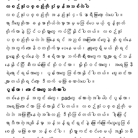
လစဉ်သုံးပစ္စည်းကို ပုံမှန်အသစ်လဲပါ
လစဉ်သုံးပစ္စည်းကို အနည်းဆုံး ၄-၆နာရီခြားတော့ လဲပေးပါ။
ရာသီသွေးဆိုတာ ခန္ဓာကိုယ်ထဲမှာဘာမှမဖြစ်ပေမယ့် စွန့်ထုတ်
လိုက်တာနဲ့ ပြင်ပပိုးမွှားတွေ ကပ်ငြိနိုင်ပါတယ်။ လစဉ်သုံး
ပစ္စည်းကိုမလဲဘဲ ကြာနေရင် အညစ်အကြေးဟောင်းတွေနဲ့ စိုစွတ်နေ
တဲ့အတွက် ယောနိဝတဝိုက်မှာ ပေနေမယ်၊ ချွေးတွေရှိမယ် ဆိုရင်
ပူနွေးစိုစွတ်နေတဲ့ ဒီဧရိယာမှာ ဘက်တီးရီးယားတွေက ပွားများရှင်သန်
နေနိုင်ပြီး ဆီးလမ်းကြောင်း ပိုးဝင်တာ၊ မှိုပိုးဝင်တာတွေ၊ အရေပြားနီ
ရဲရောင်ရမ်းတာတွေ၊ ပွန်းတာတွေ ဖြစ်လာနိုင်ပါတယ်။ သွေးဆင်းတာ
များတယ်ဆိုရင်တော့ ဒီထက် မကြာခဏလဲပေးပါ။
ပွန်းတာ၊ လောင်တာတွေ သတိထားပါ
တစ်နေကုန် အတွင်းခံတွေ၊ padတွေ ခံထားတဲ့အခါ ပေါင်ပွန်းတာ၊
အရေပြားလောင်တာ ဖြစ်လာနိုင်ပါတယ်။ လစဉ်သုံးပစ္စည်းကို မ
လဲဘဲ အကြာကြီးနေတဲ့အခါလည်း ဒီလိုဖြစ်တတ်ပါတယ်။ ဒါ့ကြောင့်
ရာသီလာတဲ့အချိန်မှာ သန့်သန့်ရှင်းရှင်းနဲ့ ခြောက်ခြောက်သွေ့သွေ့ဖြစ်
စေဖို့ မကြာခဏ သန့်စင်ပါ၊ ပိုးမွှားကင်းစင်စေမယ့် အမျိုးသမီး