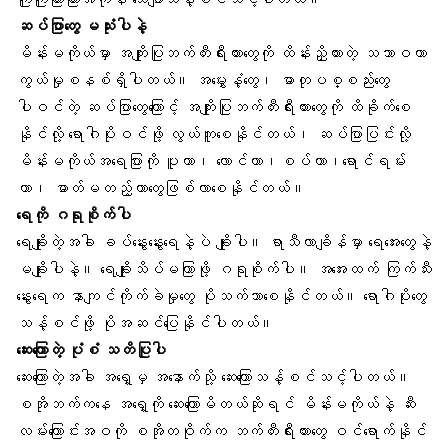
ဆပ်ပြာတွေ မသုံးပါနဲ့
မိန်းမကိုယ်မှာ အကျိုးပြုဘက်တီးရီးယားတွေကို ထိန်းညှိထားတဲ့ သဘာဝကာ
ကွယ်မှုစနစ်ရှိပါတယ်။ အမွှေးနံ့တွေ၊ ဓာတုပစ္စည်းတွေ
ပါဝင်တဲ့ ဆပ်ပြာတွေကြောင့်
အကျိုးပြုဘက်တီးရီးယားတွေ
ကို ထိခိုက်စေ
နိုင်လို့
ရောဂါပိုး
ဝင်ဖို့ လွယ်ကူစေနိုင်တယ်၊ ဆပ်ပြာပြင်းလို့
မိန်းမကိုယ်အရေပြားကို ပူတာ၊ လောင်တာ၊စပ်တာ၊ရောင်ရမ်း
တာ၊ ဓာတ်မတည့်တာတွေဖြစ်လာစေနိုင်တယ်။
ရေကို ဂရုစိုက်ပါ
ရေချိုးတဲ့အခါ
ခပ်နွေးနွေးရေနဲ့ပဲ ချိုးပါ။ ရာသီလာချိန်မှာ ရေအေးတွေနဲ့
မချိုးပါနဲ့။ ရေချိုးသိပ်မကြာဖို့ ဂရုစိုက်ပါ။ အအေးထက် ကြက်သီး
နွေးရေက
နာကျင်ကိုက်ခဲမှုတွေ
ပိုသက်သာစေနိုင်တယ်။ ရောဂါပိုးတွေ
သန့်စင်ဖို့ ပိုအဆင်ပြေနိုင်ပါတယ်။
ဆေးကြောတဲ့ ပုံစံ သတိပြုပါ
ဆေးကြောတဲ့အခါ အရှေ့မှ အနောက်သို့ ဆေးကြောသန့်စင်သင့်ပါတယ်။
စအိုဘက်ကနေ အရှေ့ကို ဆေးကြောမိတယ်ဆိုရင် မိန်းမကိုယ်နဲ့
ဆီး
လမ်းကြောင်း
အဝကို စအိုတဝိုက်က ဘက်တီးရီးယားတွေ ဝင်ရောက်နိုင်