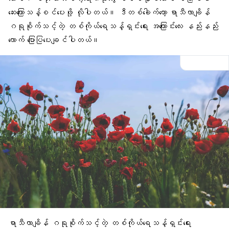
ဆေးကြောသန့်စင်ပေးဖို့ လိုပါတယ်။ ဒီတစ်ခေါက်တော့ ရာသီလာချိန်
ဂရုစိုက်သင့်တဲ့ တစ်ကိုယ်ရေသန့်ရှင်းရေး အကြောင်းလေး နည်းနည်း
လောက် ပြောပြပေးချင်ပါတယ်။
ရာသီလာချိန် ဂရုစိုက်သင့်တဲ့ တစ်ကိုယ်ရေသန့်ရှင်းရေး