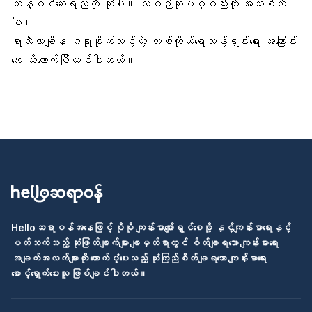
သန့်စင်ဆေးရည်ကို သုံးပါ။ လစဉ်သုံးပစ္စည်းကို အသစ်လဲ
ပါ။
ရာသီလာချိန် ဂရုစိုက်သင့်တဲ့ တစ်ကိုယ်ရေသန့်ရှင်းရေး အကြောင်း
လေး သိလောက်ပြီထင်ပါတယ်။
Helloဆရာဝန်အနေဖြင့် ပိုမို ကျန်းမာပျော်ရွှင်စေဖို့ နှင့်ကျန်းမာရေးနှင့်
ပတ်သက်သည့် ဆုံးဖြတ်ချက်များ ချမှတ်ရာတွင် စိတ်ချရသော ကျန်းမာရေး
အချက်အလက်များကို ထောက်ပံ့ပေးသည့် ယုံကြည်စိတ်ချရသော ကျန်းမာရေး
စောင့်ရှောက်ပေးသူ ဖြစ်ချင်ပါတယ်။