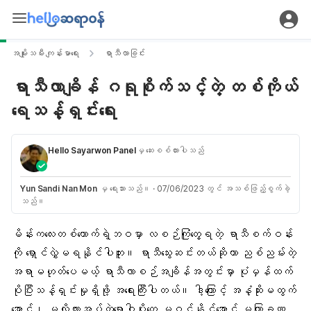
အမျိုးသမီး ကျန်းမာရေး
ရာသီလာခြင်း
ရာသီလာချိန် ဂရုစိုက်သင့်တဲ့ တစ်ကိုယ်
ရေသန့်ရှင်းရေး
Hello Sayarwon Panel
မှ ဆေးစစ်ထားပါသည်
Yun Sandi Nan Mon
မှ ရေးသားသည်။
·
07/06/2023 တွင် အသစ်ဖြည့်စွက်ခဲ့
သည်။
မိန်းကလေး
တစ်ယောက်ရဲ့ဘဝမှာ လစဉ်ကြုံတွေ့ရတဲ့
ရာသီစက်ဝန်း
ကို ရှောင်လွှဲမရနိုင်ပါဘူး။ ရာသီသွေးဆင်းတယ်ဆိုတာ ညစ်ညမ်းတဲ့
အရာမဟုတ်ပေမယ့် ရာသီလာစဉ်အချိန်အတွင်းမှာ ပုံမှန်ထက်
ပိုပြီးသန့်ရှင်းမှုရှိဖို့ အရေးကြီးပါတယ်။ ဒါ့ကြောင့်
အနံ့ဆိုး
မထွက်
အောင်၊ မလိုလားအပ်တဲ့ရောဂါပိုးတွေ မဝင်နိုင်အောင် မကြာခဏ