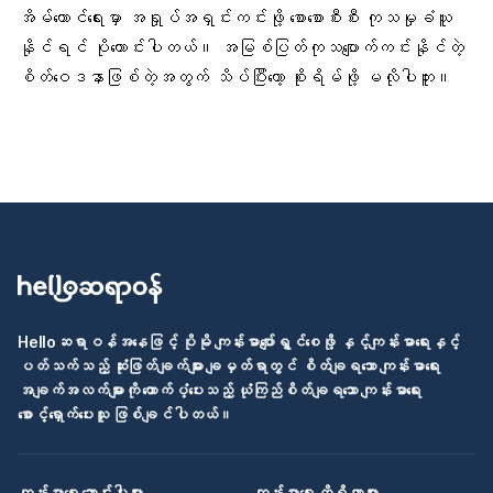
အိမ်ထောင်ရေးမှာ အရှုပ်အရှင်းကင်းဖို့ စောစောစီးစီး ကုသမှုခံယူ
နိုင်ရင် ပိုကောင်းပါတယ်။ အမြစ်ပြတ်ကုသပျောက်ကင်းနိုင်တဲ့
စိတ်ဝေဒနာဖြစ်တဲ့အတွက် သိပ်ပြီးတော့ စိုးရိမ်ဖို့ မလိုပါဘူး။
Helloဆရာဝန်အနေဖြင့် ပိုမို ကျန်းမာပျော်ရွှင်စေဖို့ နှင့်ကျန်းမာရေးနှင့်
ပတ်သက်သည့် ဆုံးဖြတ်ချက်များ ချမှတ်ရာတွင် စိတ်ချရသော ကျန်းမာရေး
အချက်အလက်များကို ထောက်ပံ့ပေးသည့် ယုံကြည်စိတ်ချရသော ကျန်းမာရေး
စောင့်ရှောက်ပေးသူ ဖြစ်ချင်ပါတယ်။
ကျန်းမာရေး ဆောင်းပါးများ
ကျန်းမာရေး ကိရိယာများ