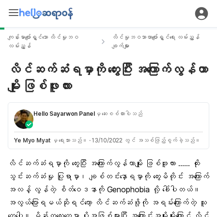
ကျန်းမာပျော်ရွှင်သော လိင်မှုဘဝ
လိင်မှုဘဝသာယာပျော်ရွှင်ရေး လမ်းညွှန်
လမ်းညွှန်
ချက်များ
လိင်ဆက်ဆံရမှာကို တွေးပြီး အကြောက်လွန်တာ
မျိုး ဖြစ်ဖူးလား
Hello Sayarwon Panel
မှ ဆေးစစ်ထားပါသည်
Ye Myo Myat
မှ ရေးသားသည်။
·
13/10/2022 တွင် အသစ်ဖြည့်စွက်ခဲ့သည်။
လိင်ဆက်ဆံရမှာကို တွေးပြီး အကြောက်လွန်တာမျိုး ဖြစ်ဖူးလား …… ထိုး
သွင်းဆက်ဆံမှု ပြုရာမှာ၊ ချစ်တင်းနှောရမှာကို တွေးမိတိုင်း အကြောက်
အလန့် လွန်တဲ့
စိတ်ဝေဒနာ
ကို Genophobia လို့ ခေါ်ပါတယ်။
အလွယ်ပြောရမယ်ဆိုရင်တော့
လိင်ဆက်ဆံ
ဖို့ကို အရမ်းကြောက်တဲ့ သူ
တွေပေါ့။ မိန်းကလေးတွေမှာ ပိုအဖြစ်များပြီး အကြောင်းအမျိုးမျိုးကြောင့် လိင်