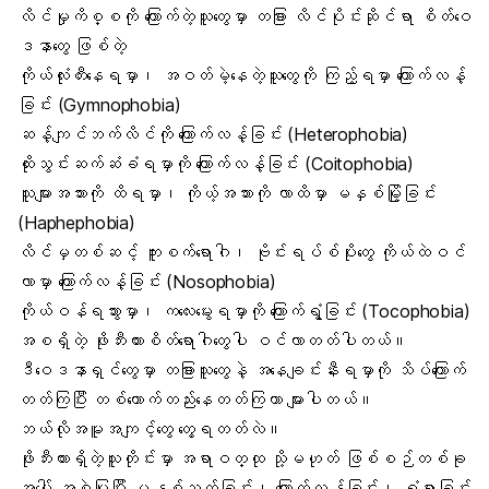
လိင်မှုကိစ္စကို ကြောက်တဲ့သူတွေမှာ တခြား လိင်ပိုင်းဆိုင်ရာ စိတ်ဝေ
ဒနာတွေ ဖြစ်တဲ့
ကိုယ်လုံးတီးနေရမှာ၊ အဝတ်မဲ့နေတဲ့သူတွေကို ကြည့်ရမှာ ကြောက်လန့်
ခြင်း (Gymnophobia)
ဆန့်ကျင်ဘက်လိင်ကို ကြောက်လန့်ခြင်း (Heterophobia)
ထိုးသွင်းဆက်ဆံခံရမှာကို ကြောက်လန့်ခြင်း (Coitophobia)
သူများအသားကို ထိရမှာ၊ ကိုယ့်အသားကို လာထိမှာ မနှစ်မြို့ခြင်း
(Haphephobia)
လိင်မှတစ်ဆင့်
ကူးစက်ရောဂါ
၊ ဗိုင်းရပ်စ်ပိုးတွေ ကိုယ်ထဲဝင်
လာမှာ ကြောက်လန့်ခြင်း (Nosophobia)
ကိုယ်ဝန်
ရသွားမှာ၊ ကလေးမွေးရမှာကို ကြောက်ရွံ့ခြင်း (Tocophobia)
အစရှိတဲ့ ဖိုးဘီးယားစိတ်ရောဂါတွေပါ ဝင်လာတတ်ပါတယ်။
ဒီဝေဒနာရှင်တွေမှာ တခြားသူတွေနဲ့ အနေချင်းနီးရမှာကို သိပ်ကြောက်
တတ်ကြပြီး တစ်ယောက်တည်းနေတတ်ကြတာ များပါတယ်။
ဘယ်လိုအမူအကျင့်တွေ တွေ့ရတတ်လဲ။
ဖိုးဘီးယားရှိတဲ့သူတိုင်းမှာ အရာဝတ္ထု သို့မဟုတ် ဖြစ်စဉ်တစ်ခု
အပေါ် အစွဲပြုပြီး မနှစ်သက်ခြင်း၊
ကြောက်လန့်
ခြင်း၊ ရွံရှာခြင်း