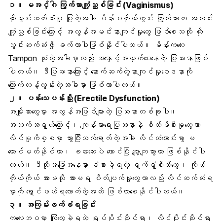
၁။ မအင်္ဂါ ကြွက်သားကျုံ့ညှစ်ခြင်း (Vaginismus)
ထိုးသွင်းဆက်ဆံမှု ပြုတဲ့အခါ မိန်းမကိုယ်တွင်း ကြွက်သားက အတင်း
ကျုံ့ညှစ်ခြင်းကြောင့် အလွန်အမင်းနာကျင်မှုတွေ ဖြစ်စေသလို ထိုး
သွင်းဆက်ဆံဖို့ ခက်တာပါဖြစ်နိုင်ပါတယ်။ မိန်းကလေး
Tampon သုံးတဲ့အခါမှာလည်း အနှောင့်အယှက်ပေးနေတဲ့ ပြဿနာဖြစ်
ပါတယ်။ ဒီပြဿနာကြောင့် နောက်ဆက်တွဲနာကျင်မှုဝေဒနာကို
ကြောက်လန့်လွန်းတဲ့အခါမှာ ဖြစ်လာပါတယ်။
၂။ ပန်းသေပန်းညှိုး (Erectile Dysfunction)
အမျိုးသားတွေမှာ အလွန်အဖြစ်များတဲ့ ပြဿနာတစ်ခုပါ။
အသက်အရွယ်ကြောင့်၊ ကျန်းမာရေးပြဿနာနဲ့ စိတ်ဖိစီးမှုတွေဟာ
လိင်မှုကိစ္စမှာ သွားပြီးသက်ရောက်တဲ့အခါ လိင်တံကောင်းစွာ
မ
ထောင်မတ်
နိုင်တာ၊ ခဏလေးပဲ ထောင်ပြီး ပျော့ကျသွားတာ ဖြစ်နိုင်ပါ
တယ်။ ဒီလိုအခြေအနေမှာ ခံစားခဲ့ရတဲ့ ရှက်ရွံ့စိတ်တွေ၊ ကိုယ့်
ကိုယ်ကိုယ် အားမလို အားမရ စိတ်ပျက်မှုတွေဟာလည်း လိင်ဆက်ဆံရ
မှာကို ရှောင်ဖယ်ရလောက်တဲ့အထိ ဖြစ်လာစေနိုင်ပါတယ်။
၃။ အကြမ်းဖက်ခံရခြင်း
ကလေးဘဝမှာ ကြုံတွေ့ခဲ့ရတဲ့ ရုပ်ပိုင်းဆိုင်ရာ၊ လိင်ပိုင်းဆိုင်ရာ