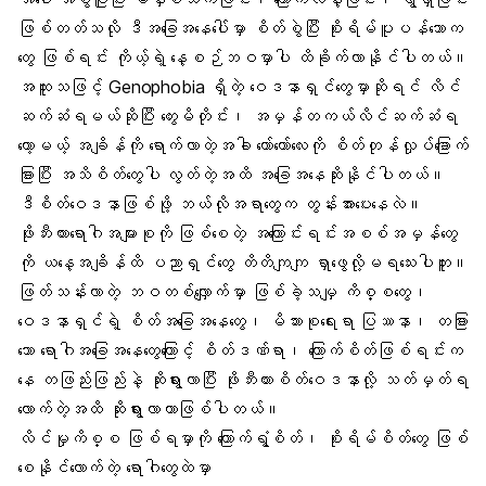
ဖြစ်တတ်သလို ဒီအခြေအနေပေါ်မှာ စိတ်စွဲပြီး စိုးရိမ်ပူပန်သောက
တွေ ဖြစ်ရင်း ကိုယ့်ရဲ့ နေ့စဉ်ဘဝမှာပါ ထိခိုက်လာနိုင်ပါတယ်။
အထူးသဖြင့် Genophobia ရှိတဲ့ ဝေဒနာရှင်တွေမှာဆိုရင်
လိင်
ဆက်ဆံ
ရမယ်ဆိုပြီး တွေးမိတိုင်း၊ အမှန်တကယ်လိင်ဆက်ဆံရ
တော့မယ့် အချိန်ကို ရောက်လာတဲ့အခါ တော်တော်လေးကို စိတ်တုန်လှုပ်ခြောက်
ခြားပြီး အသိစိတ်တွေပါ လွတ်တဲ့အထိ အခြေအနေဆိုးနိုင်ပါတယ်။
ဒီစိတ်ဝေဒနာဖြစ်ဖို့ ဘယ်လိုအရာတွေက တွန်းအားပေးနေလဲ။
ဖိုးဘီးယားရောဂါအများစုကို ဖြစ်စေတဲ့ အကြောင်းရင်းအစစ်အမှန်တွေ
ကို ယနေ့အချိန်ထိ ပညာရှင်တွေ တိတိကျကျ ရှာဖွေလို့မရသေးပါဘူး။
ဖြတ်သန်းလာတဲ့ ဘဝတစ်လျှောက်မှာ ဖြစ်ခဲ့သမျှ ကိစ္စတွေ၊
ဝေဒနာရှင်ရဲ့ စိတ်အခြေအနေတွေ၊ မိသားစုရေးရာ ပြဿနာ၊ တခြား
သော ရောဂါအခြေအနေတွေကြောင့် စိတ်ဒဏ်ရာ၊ ကြောက်စိတ်ဖြစ်ရင်းက
နေ တဖြည်းဖြည်းနဲ့ ဆိုးရွားလာပြီး ဖိုးဘီးယားစိတ်ဝေဒနာလို့ သတ်မှတ်ရ
လောက်တဲ့အထိ ဆိုးရွားလာတာဖြစ်ပါတယ်။
လိင်မှုကိစ္စ ဖြစ်ရမှာကို ကြောက်ရွံ့စိတ်၊ စိုးရိမ်စိတ်တွေ ဖြစ်
စေနိုင်လောက်တဲ့ ရောဂါတွေထဲမှာ