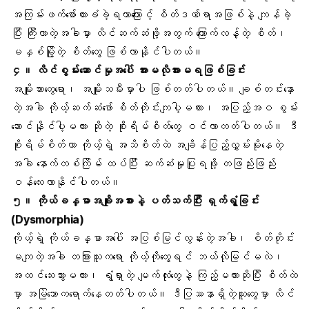
အကြမ်းဖက်
စော်ကားခံခဲ့ရတာကြောင့် စိတ်ဒဏ်ရာအဖြစ်နဲ့ ကျန်ခဲ့
ပြီး ကြီးလာတဲ့အခါမှာ လိင်ဆက်ဆံဖို့အတွက် ကြောက်လန့်တဲ့ စိတ်၊
မနှစ်မြို့တဲ့ စိတ်တွေ ဖြစ်လာနိုင်ပါတယ်။
၄။ လိင်စွမ်းဆောင်မှုအပေါ် အားမလိုအားမရဖြစ်ခြင်း
အမျိုးသားတွေရော၊ အမျိုးသမီးမှာပါ ဖြစ်တတ်ပါတယ်။ ချစ်တင်းနှော
တဲ့အခါ ကိုယ့်ဆက်ဆံဖော် စိတ်တိုင်းကျပါ့မလား၊ အပြည့်အဝ စွမ်း
ဆောင်နိုင်ပါ့မလား ဆိုတဲ့ စိုးရိမ်စိတ်တွေ ဝင်လာတတ်ပါတယ်။ ဒီ
စိုးရိမ်စိတ်ဟာ ကိုယ့်ရဲ့ အသိစိတ်ထဲ အချိန်ပြည့်လွှမ်းမိုးနေတဲ့
အခါ နောက်တစ်ကြိမ် ထပ်ပြီး ဆက်ဆံမှုပြုရဖို့ တဖြည်းဖြည်း
ဝန်လေးလာနိုင်ပါတယ်။
၅။ ကိုယ်ခန္ဓာအချိုးအစားနဲ့ ပတ်သက်ပြီး ရှက်ရွံ့ခြင်း
(Dysmorphia)
ကိုယ့်ရဲ့ ကိုယ်ခန္ဓာအပေါ် အပြစ်မြင်လွန်းတဲ့အခါ၊ စိတ်တိုင်း
မကျတဲ့အခါ တခြားသူကရော ကိုယ့်ကိုတွေ့ရင် ဘယ်လိုမြင်မလဲ၊
အထင်သေးသွားမလား၊ ရွံရှာတဲ့ မျက်လုံးတွေနဲ့ ကြည့်မလားဆိုပြီး စိတ်ထဲ
မှာ အမြဲသောကရောက်နေတတ်ပါတယ်။ ဒီပြဿနာရှိတဲ့သူတွေမှာ လိင်