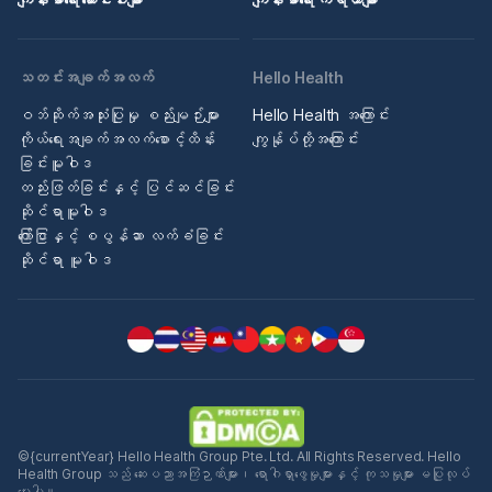
သတင်းအချက်အလက်
Hello Health
ဝဘ်ဆိုက်အသုံးပြုမှု စည်းမျဉ်းများ
Hello Health အကြောင်း
ကိုယ်ရေးအချက်အလက်စောင့်ထိန်း
ကျွန်ုပ်တို့အကြောင်း
ခြင်းမူဝါဒ
တည်းဖြတ်ခြင်းနှင့် ပြင်ဆင်ခြင်း
ဆိုင်ရာမူဝါဒ
ကြော်ငြာနှင့် စပွန်ဆာ လက်ခံခြင်း
ဆိုင်ရာ မူဝါဒ
©{currentYear} Hello Health Group Pte. Ltd. All Rights Reserved. Hello
Health Group သည် ဆေးပညာအကြံဉာဏ်များ၊ ရောဂါရှာဖွေမှုများနှင့် ကုသမှုများ မပြုလုပ်
ပေးပါ။