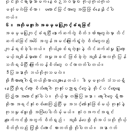
ပိုင်းဆိုင်ရာမှာသာမက နေ့စဉ်ဘဝမှာပါ ကိုယ့်ကိုယ်ကိုယ်
မလုံမလဲဖြစ်တာ၊ မကောင်းမြင်တာတွေ အမြဲဖြစ်နေနိုင်ပါ
တယ်။
၆။ အလိုမတူဘဲ အဓမ္မပြုကျင့်ခံရခြင်း
အဓမ္မပြုကျင့်ခံရပြီး နောက်ဆက်တွဲ စိတ်ဒဏ်ရာတွေထဲမှာ လိင်
ဆက်ဆံခြင်းအပေါ် အလွန်အမင်းကြောက်ရွံ့တဲ့ စိတ်တွေလည်း
ကျန်ရစ်ခဲ့ပါတယ်။ ကိုယ်ချစ်ရတဲ့သူနဲ့ လိင်ဆက်ဆံမှု ပြုတော့
မယ့်အချိန်မှာတောင် အမှုအခင်း ဖြစ်ခဲ့တဲ့ အချိန်ကာလကို ပြန်
သတိရမိပြီး ကြောက်လန့်စိတ်တွေ ဝင်လာတတ်ပါတယ်။
ဒီပြဿနာကို ဘယ်လိုကုသမလဲ။
ဖိုးဘီးယားရောဂါရှိတယ်ဆိုတာ သေချာနေတယ်၊ ဒါမှမဟုတ် သံသယရှိ
နေပြီဆိုရင်တော့
စိတ်ရောဂါ ကုထုံးပညာရှင်
တွေနဲ့ တိုင်ပင်ဆွေးနွေး
ကြည့်တာ အကောင်းဆုံးပါပဲ။ ကိုယ့်မှာ တခြားပြဿနာ၊ ရောဂါတွေ ရှိလား
ဆိုတာ အရင်ဆုံးစစ်ဆေးကြည့်ပြီးမှ အသင့်တော်ဆုံးဖြစ်မယ့် ကုထုံးနဲ့
ကုသမှုခံယူဖို့ အကြံပေးပါလိမ့်မယ်။ လုံးဝအကင်းအရှင်း
ပျောက်ကင်းဖို့အတွက် စိတ်ရှည်၊ အချိန်ပေးဖို့ လိုအပ်သလို ကိုယ့်
စိတ်ကိုလည်း ကြံ့ခိုင်အောင် ထားတတ်ဖို့ လိုပါတယ်။ အနာဂတ်